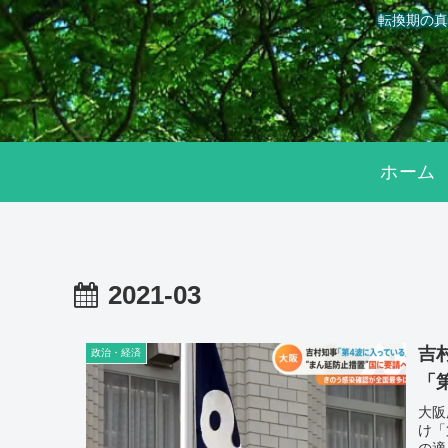
転換期の真
ホーム
2021-03
吉
政治・経済
「
大阪
け「
の適