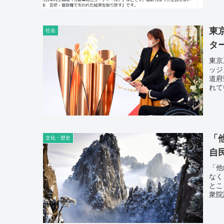
もは
山の
本主
務大
東
社会
臣、
タ
働す
東京
ッジ
道府
れて
県、
「
文化・歴史
自
「他
なく
とこ
衆院
と。
い」
た」