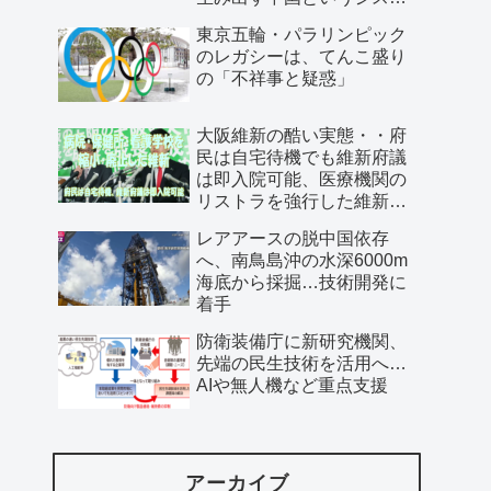
ム」
東京五輪・パラリンピック
のレガシーは、てんこ盛り
の「不祥事と疑惑」
大阪維新の酷い実態・・府
民は自宅待機でも維新府議
は即入院可能、医療機関の
リストラを強行した維新、
公費で維新首長の飲み会を
レアアースの脱中国依存
開催…
へ、南鳥島沖の水深6000m
海底から採掘…技術開発に
着手
防衛装備庁に新研究機関、
先端の民生技術を活用へ…
AIや無人機など重点支援
アーカイブ