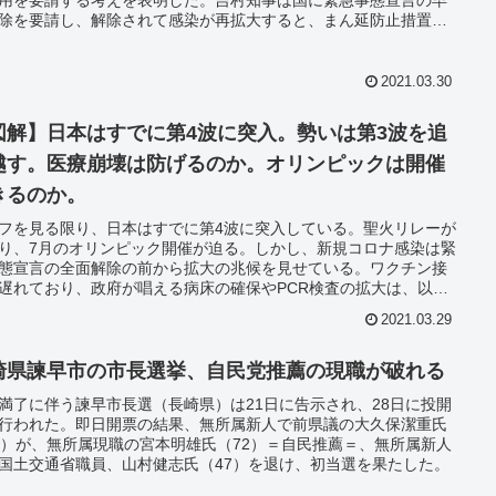
除を要請し、解除されて感染が再拡大すると、まん延防止措置の
を国に要請、お店にはマスク会食を義務付ける。やることすべて
当たり的。
2021.03.30
図解】日本はすでに第4波に突入。勢いは第3波を追
越す。医療崩壊は防げるのか。オリンピックは開催
きるのか。
フを見る限り、日本はすでに第4波に突入している。聖火リレーが
り、7月のオリンピック開催が迫る。しかし、新規コロナ感染は緊
態宣言の全面解除の前から拡大の兆候を見せている。ワクチン接
遅れており、政府が唱える病床の確保やPCR検査の拡大は、以前
様にかけ声だけだ。しかも感染力と重症化率の強い変異ウイルス
2021.03.29
国に広がりつつある。そんな状況下でGoToキャンペーンの再開。
の沙汰とは思えない。順当にオリンピックが開催されるとなる
世界中からスポーツ選手や関係者が万人単位で来日する。万が一
崎県諫早市の市長選挙、自民党推薦の現職が破れる
選手が感染したら、収容する病院はあるのか。その間に日本国民
満了に伴う諫早市長選（長崎県）は21日に告示され、28日に投開
染したら、すべて自宅に放置され、病院は選手優先となるのか。
行われた。即日開票の結果、無所属新人で前県議の大久保潔重氏
5）が、無所属現職の宮本明雄氏（72）＝自民推薦＝、無所属新人
国土交通省職員、山村健志氏（47）を退け、初当選を果たした。