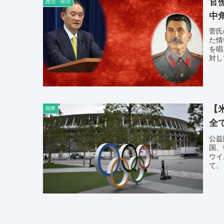
官
政治・経済
中
菅氏
た情
を唱
対し
理が
イプ
【
国際
全
公益
国、
ウイ
て、
すべ
いた