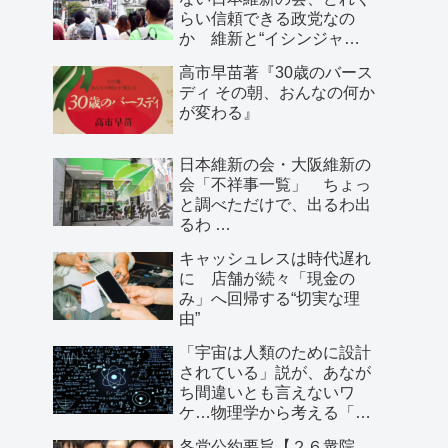
らい信頼できる政党なの
か 維新と“イシンジャ
ー”に批判的な大阪の人が語
高市早苗著『30歳のバース
る、大阪で起きていること
ディ その朝、おんなの何か
が変わる』
日本維新の会・大阪維新の
会「不祥事一覧」 ちょっ
と調べただけで、出るわ出
るわ …
キャッシュレスは時代遅れ
に 店舗が続々「現金の
み」へ回帰する“切実な理
由”
「宇宙は人類のために設計
されている」説が、あなが
ち間違いとも言えないワ
ケ…物理学から考える「こ
の世界の存在理由」
各党公約要旨【２６衆院