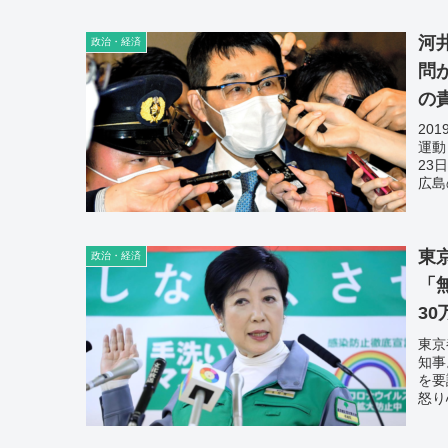
ー上
いっ
河
政治・経済
調べ
問
の
20
運動
23
広島
当選
挙買
とは
た」
東
政治・経済
る」
「
3
東京
知事
を要
怒り