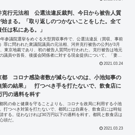
でも「『他山』じゃなく、当事者なのに」「自分の山でしょ」と
た批判が相次いでいる。原点に立ち返って「他山の石」について
井克行元法相 公選法違反裁判、今日から被告人質
た。
が始まる。「取り返しのつかないことをした。全て
責任は私にある。」
19年参議院選挙をめぐる大型買収事件で、公選法違反（買収、事前
）罪に問われた衆議院議員の元法相、河井克行被告の公判が3月
日、東京地裁であり、初の被告人質問が行われた。克行被告は地元
の議員や首長、後援会関係者に対する現金提供について、「妻の
を得たいという気持ちが全くなかったとは言えない」と述べ、選
2021.03.24
収だったと一転して認めた。主張を翻した理由を「認めるべきこ
認めることが、政治家としての責任の取り方だと考えるに至っ
と説明。「取り返しのつかないことをした。全ての責任は私にあ
京都 コロナ感染者数が減らないのは、小池知事の
として議員辞職する意向を表明した。
無策の結果」 打つべき手を打たないで、飲食店に
0万円の過料を科す
都民の命と健康を守ることよりも、コロナを政局に利用する小池
。打つべき対策を打たないで、都民には自粛を、飲食店には時短
請する。従わなければ30万円以下の過料を科す。都民と飲食店は
心頭だ。
2021.03.23