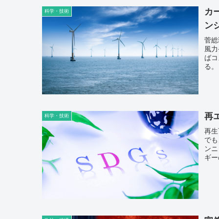
カ
科学・技術
ン
菅総
風力
ばコ
る。
再
科学・技術
再生
でも
ンニ
ギー
て再
で、
む3