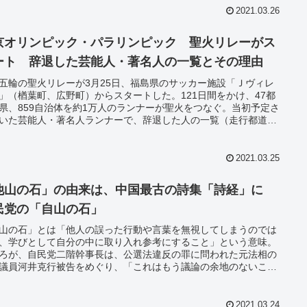
や限界」「河井克行元法相、買収を認める。自民党幹事長は「他
2021.03.26
石」」「菅義偉内閣 カネにシッポを振る御用達だけ雇う縁故資
義」「コイケ都知事の「何もしない」自粛路線は失敗」「武田総
臣、「記憶にない」と答弁するよう官僚に指示」「武田総務大
京オリンピック・パラリンピック 聖火リレーがス
ドコモＴＯＢの最中にＮＴＴ社長と会食」「東京電力、原発を稼
ート 辞退した芸能人・著名人の一覧とその理由
る資格に欠ける」
五輪の聖火リレーが3月25日、福島県のサッカー施設「Ｊヴィレ
」（楢葉町、広野町）からスタートした。121日間をかけ、47都
県、859自治体を約1万人のランナーが聖火をつなぐ。当初予定さ
いた芸能人・著名人ランナーで、辞退した人の一覧（走行都道府
氏名、肩書、辞退の理由）を作成した。
2021.03.25
他山の石」の由来は、中国最古の詩集「詩経」に
民党の「自山の石」
山の石」とは「他人の誤った行動や言葉を無視してしまうのでは
、学びとして自分の中に取り入れ参考にすること」という意味。
ろが、自民党二階幹事長は、公選法違反の罪に問われた元法相の
議員河井克行被告をめぐり、「これはもう議論の余地のないこ
党としても他山の石としてしっかり対応していかなくてはならな
と述べた。野党からは「（事件は）自民党のど真ん中で起こっ
「他山ではなく紛れもなく自分の山、自山だ」と指摘。ツイッタ
2021.03.24