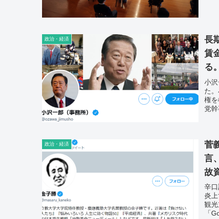
長
政治・経済
賃
る
小沢
た。
権を
党幹
「政
民党
ぶべ
会見
菅
政治・経済
社に
言
故
辛口
炎上
観光
「G