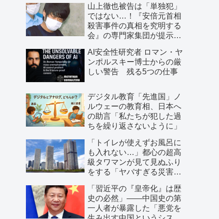
山上徹也被告は「単独犯」
ではない…！『安倍元首相
殺害事件の真相を究明する
会』の専門家集団が提示し
た「３つの根拠」
AI安全性研究者 ロマン・ヤ
ンポルスキー博士からの厳
しい警告 残る5つの仕事
デジタル教育「先進国」ノ
ルウェーの教育相、日本へ
の助言「私たちが犯した過
ちを繰り返さないように」
「トイレが使えずお風呂に
も入れない…」都心の超高
級タワマンが見て見ぬふり
をする「ヤバすぎる災害リ
スク」
「習近平の『皇帝化』は歴
史の必然」――中国史の第
一人者が暴露した「悪党を
生み出す中国というシステ