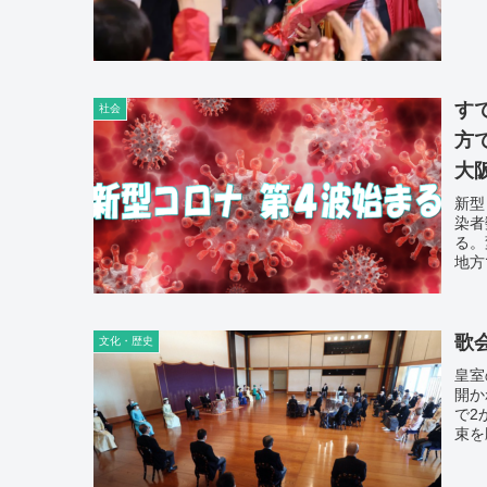
す
社会
方
大
新型
染者
る。
地方
阪、
歌
文化・歴史
皇室
開か
で2
束を
族方
人、