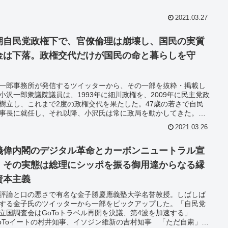
2021.03.27
期自民党政権下で、官僚倫理は崩壊し、国民の実質
金は下落。政権交代だけが国民の命と暮らしを守
。
一郎事務所が発信するツイッターから、その一部を抜粋・掲載し
小沢一郎衆議院議員は、1993年に細川政権を、2009年に民主党政
樹立し、これまで2度の政権交代を果たした。47歳の若さで自民
事長に就任し、それ以降、小沢氏は常に政局を動かしてきた。
権交代だけが国民の命と暮らしを守るための現実的な方法」「自
2021.03.26
政権下で国民の実質賃金は一貫して下落した」「国家公務員が学
きは、不正しない、隠蔽しない、改ざんしない…」「総理の記者
 都合の悪い質問は無視、お気に入りの記者しか当てない」「各
義偉内閣のデジタル革命とカーボンニュートラル宣
携帯電話料金引き下げを指示する中、一社の接待を受ける」
、その実態は総理にシッポを振る御用達からなる縁
資本主義
評論と口の悪さで有名な金子勝慶應義塾大学名誉教授。しばしば
する金子氏のツイッターから一部をピックアップした。「自民党
立国調査会はGoToトラベル再開を決議、第4波を加速する」
oToイートの村井知事、イソジン維新の吉村知事 「ただ自粛」は