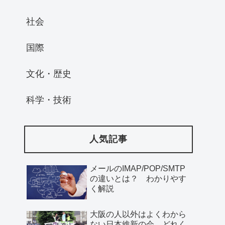
社会
国際
文化・歴史
科学・技術
人気記事
メールのIMAP/POP/SMTP
の違いとは？ わかりやす
く解説
大阪の人以外はよくわから
ない日本維新の会、どれく