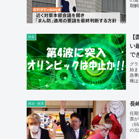
期解
適用
が場
【
社会
い
で
グラ
始ま
急事
種は
と同
が全
正気
と、
長
政治・経済
にも
任期
が感
票が
（5
の元