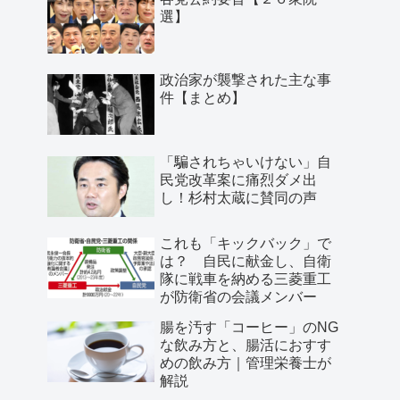
選】
政治家が襲撃された主な事
件【まとめ】
「騙されちゃいけない」自
民党改革案に痛烈ダメ出
し！杉村太蔵に賛同の声
これも「キックバック」で
は？ 自民に献金し、自衛
隊に戦車を納める三菱重工
が防衛省の会議メンバー
腸を汚す「コーヒー」のNG
な飲み方と、腸活におすす
めの飲み方｜管理栄養士が
解説