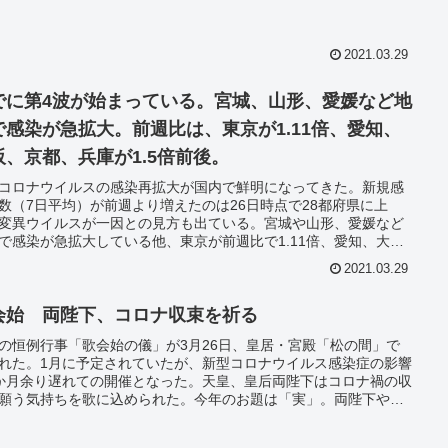
2021.03.29
でに第4波が始まっている。宮城、山形、愛媛など地
で感染が急拡大。前週比は、東京が1.11倍、愛知、
阪、京都、兵庫が1.5倍前後。
コロナウイルスの感染再拡大が国内で鮮明になってきた。新規感
数（7日平均）が前週より増えたのは26日時点で28都府県に上
変異ウイルスが一因との見方も出ている。宮城や山形、愛媛など
で感染が急拡大している他、東京が前週比で1.11倍、愛知、大
京都、兵庫の各府県も1.5倍前後となった。
2021.03.29
会始 両陛下、コロナ収束を祈る
の恒例行事「歌会始の儀」が3月26日、皇居・宮殿「松の間」で
れた。1月に予定されていたが、新型コロナウイルス感染症の影響
か月余り遅れての開催となった。天皇、皇后両陛下はコロナ禍の収
願う気持ちを歌に込められた。今年のお題は「実」。両陛下や皇
に加え、国内外から寄せられた1万3657首から選ばれた入選者10
選者らの歌が独特の節回しで披露された。