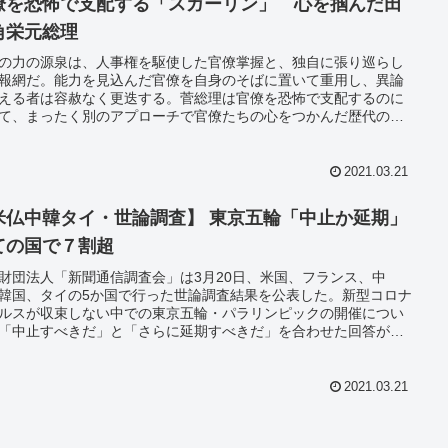
僚を恐怖で支配する「スガーリン」 心を掴んだ田
角栄元総理
の力の源泉は、人事権を駆使した官僚掌握と、独自に張り巡らし
報網だ。能力を見込んだ官僚を自身のそばに置いて重用し、異論
える者は容赦なく更迭する。菅総理は官僚を恐怖で支配するのに
て、まったく別のアプローチで官僚たちの心をつかんだ歴代の総
いる。その代表格は田中角栄元総理である。週刊新潮に二つのタ
を紹介する記事があったので、紹介する。
2021.03.21
米仏中韓タイ・世論調査】 東京五輪「中止か延期」
ての国で７割超
財団法人「新聞通信調査会」は3月20日、米国、フランス、中
韓国、タイの5か国で行った世論調査結果を公表した。新型コロナ
ルスが収束しない中での東京五輪・パラリンピックの開催につい
「中止すべきだ」と「さらに延期すべきだ」を合わせた回答が、
ての国で7割を超えた。最高はタイの95.6％で、韓国が94.7％で続
。中国は82.1％で、米国は74.4％、フランスは70.6％だった。
2021.03.21