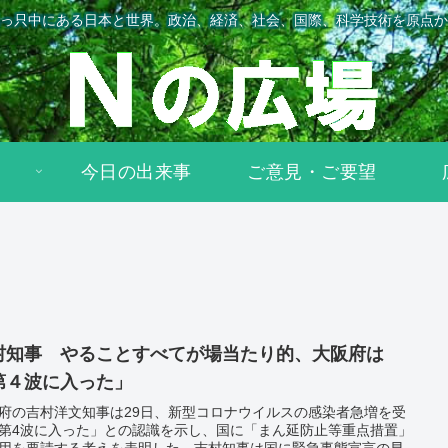
っ只中にある日本と世界。政治、経済、社会、国際、科学技術を原点か
今日の出来事
ご意見・ご要望
村知事 やることすべてが場当たり的、大阪府は
第４波に入った」
府の吉村洋文知事は29日、新型コロナウイルスの感染者急増を受
第4波に入った」との認識を示し、国に「まん延防止等重点措置」
用を要請する考えを表明した。吉村知事は国に緊急事態宣言の早