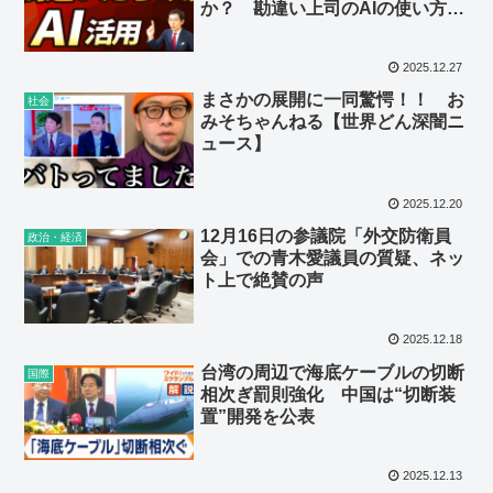
か？ 勘違い上司のAIの使い方の
問題点
2025.12.27
まさかの展開に一同驚愕！！ お
社会
みそちゃんねる【世界どん深闇ニ
ュース】
2025.12.20
12月16日の参議院「外交防衛員
政治・経済
会」での青木愛議員の質疑、ネッ
ト上で絶賛の声
2025.12.18
台湾の周辺で海底ケーブルの切断
国際
相次ぎ罰則強化 中国は“切断装
置”開発を公表
2025.12.13