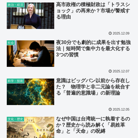
高市政権の積極財政は「トラスシ
政治・経済
ョック」の再来か？市場が警戒す
る理由
2025.12.09
夜30分でも劇的に成果を出す勉強
社会
法｜短時間で集中力を最大化する
3つの習慣
2025.12.07
意識はビッグバン以前から存在し
科学・技術
た？ 物理学と非二元論を統合す
る「普遍的意識場」の新理論
2025.12.05
なぜ中国は台湾統一に執着するの
文化・歴史
か？歴史から読み解く「易姓革
命」と「天命」の呪縛