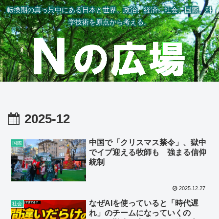
転換期の真っ只中にある日本と世界。政治、経済、社会、国際、科
学技術を原点から考える。
2025-12
中国で「クリスマス禁令」、獄中
国際
でイブ迎える牧師も 強まる信仰
統制
2025.12.27
なぜAIを使っていると「時代遅
社会
れ」のチームになっていくの