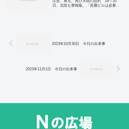
注意。東北、再び大雨の恐れ 18～20
で。韓国の尹前大統領に懲役３０年 北
日、北陸も警報級。「高層ビルは必要な
朝鮮に無人機指示、一般利敵罪。
のか」神宮外苑再開発 住民説明会で厳
しい質問相次ぐ。＜新型コロナ＞夏休み
前に感染者増加 九州・沖縄で急増。京
都・祇園祭で「山鉾巡行」 前祭の23
基、夏の古都を進む。京都・保津川下
り、再開 3月の船頭2人死亡事故以来。
国際物理五輪で2人金メダル 兵庫と香川
の高校生。「人災」との指摘も…大雨で
2023年10月30日 今日の出来事
40人が死亡、9人が行方不明 韓国で中南
部中心に被害が拡大。米東部で洪水、5人
死亡 西部は高温、50度超えも。ロシ
ア、黒海の穀物合意を離脱 ウクライナ
からの輸出停止。
2023年11月1日 今日の出来事