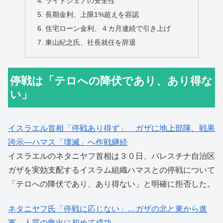
ライドシェアの安全性
長期金利、上限1%超えを容認
住宅ローン金利、４カ月連続で引き上げ
東山紀之氏、社長就任を辞退
停戦は「テロへの降伏であり、あり得な
い」
イスラエル首相「停戦あり得ず」 ガザに地上部隊、戦果
誇示―ハマス「壊滅」へ作戦継続
イスラエルのネタニヤフ首相は３０日、パレスチナ自治区
ガザを実効支配するイスラム組織ハマスとの停戦について
「テロへの降伏であり、あり得ない」と明確に拒否した。
ネタニヤフ氏「停戦に応じない」…ガザの北と東から進
軍、人質の救出に初めて成功