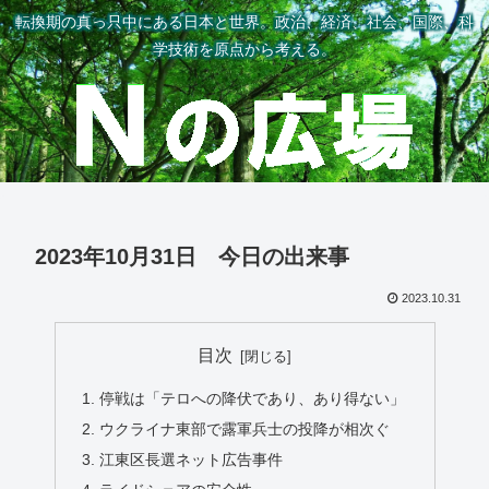
転換期の真っ只中にある日本と世界。政治、経済、社会、国際、科
学技術を原点から考える。
2023年10月31日 今日の出来事
2023.10.31
目次
停戦は「テロへの降伏であり、あり得ない」
ウクライナ東部で露軍兵士の投降が相次ぐ
江東区長選ネット広告事件