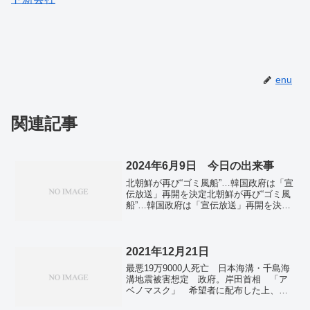
enu
関連記事
2024年6月9日 今日の出来事
北朝鮮が再び“ゴミ風船”…韓国政府は「宣
伝放送」再開を決定北朝鮮が再び“ゴミ風
船”…韓国政府は「宣伝放送」再開を決定
韓国政府は、北朝鮮が8日夜から9日にか
け、再びゴミをぶら下げた風船を飛ばし
たことを受け、いわゆる「宣伝放送」を
再開することを...
2021年12月21日
最悪19万9000人死亡 日本海溝・千島海
溝地震被害想定 政府。岸田首相 「ア
ベノマスク」 希望者に配布した上、年
度内めどに廃棄。外国人参加の住民投票