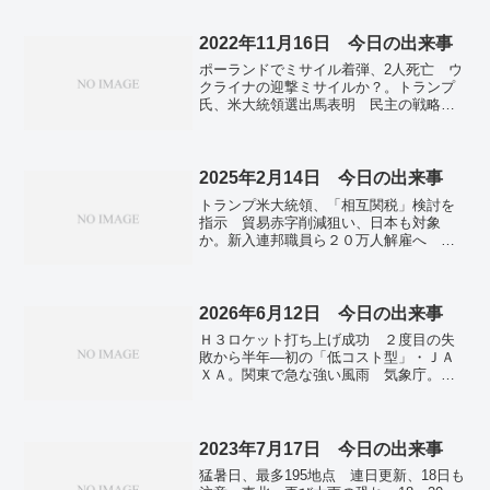
条例案否決 権利付与に懸念―東京・武
蔵野市。全国で新たに249人感染 検疫で
確認、2日連続で30人超。韓国、オードリ
2022年11月16日 今日の出来事
ー・タン氏講演を当日キャンセル 「中
ポーランドでミサイル着弾、2人死亡 ウ
台関係を考慮」。
クライナの迎撃ミサイルか？。トランプ
氏、米大統領選出馬表明 民主の戦略に
はプラスか。17日、岸田首相、習主席と
初の正式会談へ 日中首脳、対面は3年ぶ
り。寺田総務相に公選法違反疑惑浮上
収支報告書に「虚偽記載」。アマゾン、1
2025年2月14日 今日の出来事
万人削減 週内にも 「アレクサ」部門
トランプ米大統領、「相互関税」検討を
など 米報道。新型コロナ流行「第8波が
指示 貿易赤字削減狙い、日本も対象
始まった」日本医師会が見解。全国で10
か。新入連邦職員ら２０万人解雇へ 米
万7186人感染確認 前週より2万人増 新
政権、公務員の削減加速。備蓄米放出、
型コロナ。
２１万トン 流通円滑化へ、入札概要公
表…農水省。強い冬型、大雪に警戒を
北―西日本の日本海側で。能登で２０２
2026年6月12日 今日の出来事
６年度トキ放鳥へ 本州初、復興シンボ
Ｈ３ロケット打ち上げ成功 ２度目の失
ルに。北海道紋別で「流氷接岸初日」
敗から半年―初の「低コスト型」・ＪＡ
平年より６日遅く。姫路城入場料、市外
ＸＡ。関東で急な強い風雨 気象庁。中
在住者1000円→2500円 市民は値上げせ
村玉緒さん死去、８６歳 俳優、バラエ
ず。「義理チョコじまい」進む？ 男女
ティーでも活躍。キオクシア、時価総額
ともに意識変化「不要」7割超 物価高も
首位 ＡＩ追い風、トヨタ抜く。米スペ
背景に。イスラエル、「生存者全員」の
ースXがナスダックに上場へ 過去最大
2023年7月17日 今日の出来事
声も 人質の現状に危機感…ガザ停戦交
12兆円調達。世界経済成長率、２・５％
渉。チェルノブイリ原発で爆発、放射線
猛暑日、最多195地点 連日更新、18日も
に減速 ２６年見通し、中東混乱物価高
は正常 ロシアのドローン攻撃か。