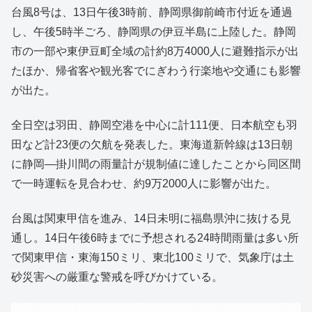
台風8号は、13日午後3時前、静岡県御前崎市付近を通過
し、午後5時半ごろ、静岡県の伊豆半島に上陸した。静岡
市の一部や東伊豆町全域の計約8万4000人に避難指示が出
たほか、帰省客や観光客でにぎわう行楽地や交通にも影響
が出た。
全日空は羽田、静岡空港を中心に計111便、日本航空も羽
田など計23便の欠航を発表した。東海道新幹線は13日朝
に静岡―掛川間の雨量計が規制値に達したことから同区間
で一時運転を見合わせ、約9万2000人に影響が出た。
台風は関東甲信を進み、14日未明に福島県沖に抜ける見
通し。14日午後6時までに予想される24時間雨量は多い所
で関東甲信・東海150ミリ、東北100ミリで、気象庁は土
砂災害への厳重な警戒を呼びかけている。