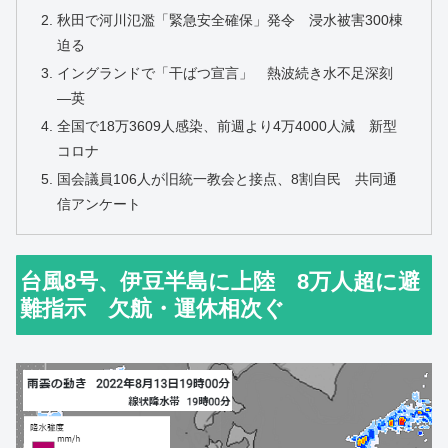
秋田で河川氾濫「緊急安全確保」発令 浸水被害300棟
迫る
イングランドで「干ばつ宣言」 熱波続き水不足深刻
―英
全国で18万3609人感染、前週より4万4000人減 新型
コロナ
国会議員106人が旧統一教会と接点、8割自民 共同通
信アンケート
台風8号、伊豆半島に上陸 8万人超に避
難指示 欠航・運休相次ぐ