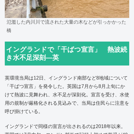
氾濫した内川川で流された大量の木などが引っかかった
橋
イングランドで「干ばつ宣言」 熱波続
き水不足深刻―英
英環境当局は12日、イングランド南部など8地域について
「干ばつ宣言」を発令した。英国は7月から8月上旬にか
けて熱波に見舞われ、水不足が深刻化。宣言を受け、水使
用の規制が厳格化される見込みで、当局は住民らに注意を
呼び掛けている。
イングランドで同様の宣言が出されるのは2018年以来。