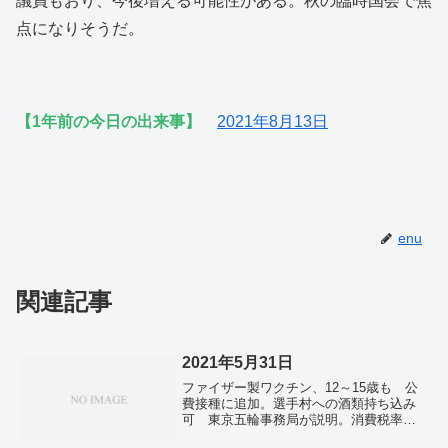
議員もおり、今後増える可能性がある。秋の臨時国会で焦
点になりそうだ。
【1年前の今日の出来事】
2021年8月13日
enu
関連記事
2021年5月31日
ファイザー製ワクチン、12～15歳も 公
費接種に追加。選手村への酒類持ち込み
可 東京五輪事務局が説明。消費税率
５％提言 れいわ山本氏ら。中国・広州