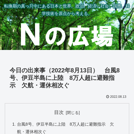
転換期の真っ只中にある日本と世界。政治、経済、社会、国際、科
学技術を原点から考える。
今日の出来事（2022年8月13日） 台風8
号、伊豆半島に上陸 8万人超に避難指
示 欠航・運休相次ぐ
2022.08.13
目次
台風8号、伊豆半島に上陸 8万人超に避難指示 欠
航・運休相次ぐ