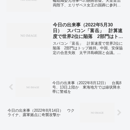
輪組織委元理事への贈賄容疑。天皇皇后
型コロナ感染。全国で新たに5万2918人感
両陛下、エリザベス女王の国葬に参列
染 4日連続10万人下回る 新型コロナ。
へ…即位後初の外国訪問に。英国大使
「王室と皇室、結びつき強い」 天皇陛
下の女王国葬参列に。モデルナ社、BA.5
対応ワクチン「11～12月に供給」。台風
今日の出来事（2022年5月30
14号 3連休には沖縄や奄美地方 西日本に
日） スパコン「富岳」 計算速
近づくおそれ。全国で新たに10万277人感
度で世界2位に陥落 2部門はトッ
染 前週比2.9万人減 新型コロナ。
プ維持
スパコン「富岳」 計算速度で世界2位に
陥落 2部門はトップ維持。中国、安保協
定の合意失敗 太平洋島嶼国と会議。ロ
シア国家親衛隊115人、ウクライナ出征を
拒否…侵攻に反旗の動き相次ぎ表面化。
サル痘、今月23カ国257人確認 WHO、
警戒訴え。東京港にヒアリ500匹 今年国
内初確認 人的被害は確認されず。全国
で新たに1万2207人感染 前週より6300
今日の出来事（2022年8月12日） 台風8
人減 新型コロナ。
号、13日上陸か 東海地方では線状降水
帯に警戒を
今日の出来事（2022年8月14日） ウク
ライナ、露軍拠点に奇襲攻撃か