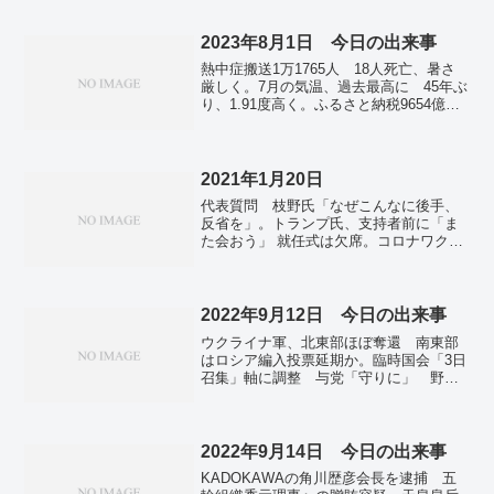
でもインド変異株拡大 陰性証明なけれ
ば市外出られず。中国「3人まで出産容
認」 少子高齢化止まらず制限緩和。
2023年8月1日 今日の出来事
熱中症搬送1万1765人 18人死亡、暑さ
厳しく。7月の気温、過去最高に 45年ぶ
り、1.91度高く。ふるさと納税9654億
円、3年連続で最高 寄付先最多は都城
市 物価高、返礼品でやりくりも。6月求
人倍率、1.30倍に低下 失業率は2.5％に
改善。技能実習、7千職場に違反 厚労
2021年1月20日
省、22年立ち入り調査。保育施設事故
代表質問 枝野氏「なぜこんなに後手、
2461件 過去最多、死亡は5件…こども家
反省を」。トランプ氏、支持者前に「ま
庭庁。自民、松川女性局長を注意 フラ
た会おう」 就任式は欠席。コロナワクチ
ンス研修中の写真に批判。弘前ねぷた、
ン一般接種は5月ごろ開始。全国で新たに
夜空彩る 4年ぶり制限なし開催。朝鮮通
5534人感染確認 重症者1014人で過去最
信使の復元船、対馬へ出港 「200年越
多。
し」交流期待。中国の豪雨、20人死亡
2022年9月12日 今日の出来事
首都周辺、58万人超が被災。
ウクライナ軍、北東部ほぼ奪還 南東部
はロシア編入投票延期か。臨時国会「3日
召集」軸に調整 与党「守りに」 野党
からの批判必至。カルト規制法、現時点
で消極的 松野官房長官。KDDI 16都道
県で通信障害 音声通話やSMS利用しづ
らく。台風12号、石垣島通過し北上 動
2022年9月14日 今日の出来事
き遅く、暴風など警戒呼びかけ。医療機
KADOKAWAの角川歴彦会長を逮捕 五
関外の死亡 8月は過去最多の869人が新