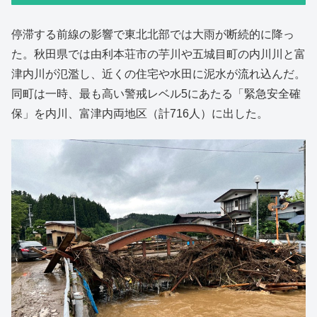
停滞する前線の影響で東北北部では大雨が断続的に降っ
た。秋田県では由利本荘市の芋川や五城目町の内川川と富
津内川が氾濫し、近くの住宅や水田に泥水が流れ込んだ。
同町は一時、最も高い警戒レベル5にあたる「緊急安全確
保」を内川、富津内両地区（計716人）に出した。