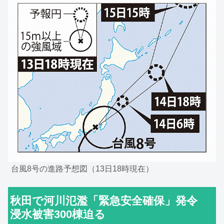
台風8号の進路予想図（13日18時現在）
秋田で河川氾濫「緊急安全確保」発令
浸水被害300棟迫る