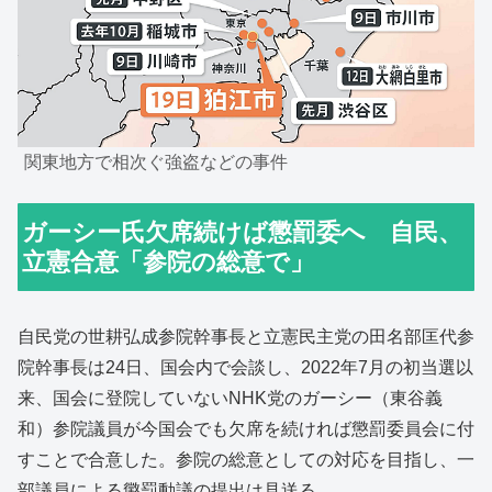
関東地方で相次ぐ強盗などの事件
ガーシー氏欠席続けば懲罰委へ 自民、
立憲合意「参院の総意で」
自民党の世耕弘成参院幹事長と立憲民主党の田名部匡代参
院幹事長は24日、国会内で会談し、2022年7月の初当選以
来、国会に登院していないNHK党のガーシー（東谷義
和）参院議員が今国会でも欠席を続ければ懲罰委員会に付
すことで合意した。参院の総意としての対応を目指し、一
部議員による懲罰動議の提出は見送る。