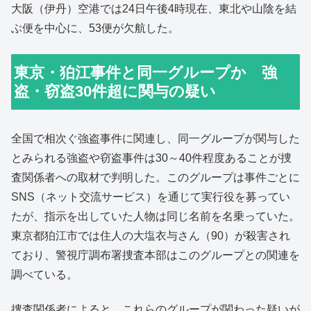
大阪（伊丹）空港では24日午後4時現在、東北や山陰を結
ぶ便を中心に、53便が欠航した。
東京・狛江事件と同一グループか 強
盗・窃盗30件超に関与の疑い
全国で相次ぐ強盗事件に関連し、同一グループが関与した
とみられる強盗や窃盗事件は30～40件程度あることが捜
査関係者への取材で判明した。このグループは事件ごとに
SNS（ネット交流サービス）を通じて実行役を募ってい
たが、指示を出していた人物は同じ名前を名乗っていた。
東京都狛江市では住人の大塩衣与さん（90）が殺害され
ており、警視庁調布署捜査本部はこのグループとの関連を
調べている。
捜査関係者によると、これらのグループが関わった疑いが