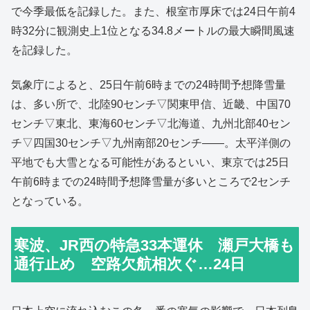
で今季最低を記録した。また、根室市厚床では24日午前4
時32分に観測史上1位となる34.8メートルの最大瞬間風速
を記録した。
気象庁によると、25日午前6時までの24時間予想降雪量
は、多い所で、北陸90センチ▽関東甲信、近畿、中国70
センチ▽東北、東海60センチ▽北海道、九州北部40セン
チ▽四国30センチ▽九州南部20センチ――。太平洋側の
平地でも大雪となる可能性があるといい、東京では25日
午前6時までの24時間予想降雪量が多いところで2センチ
となっている。
寒波、JR西の特急33本運休 瀬戸大橋も
通行止め 空路欠航相次ぐ…24日