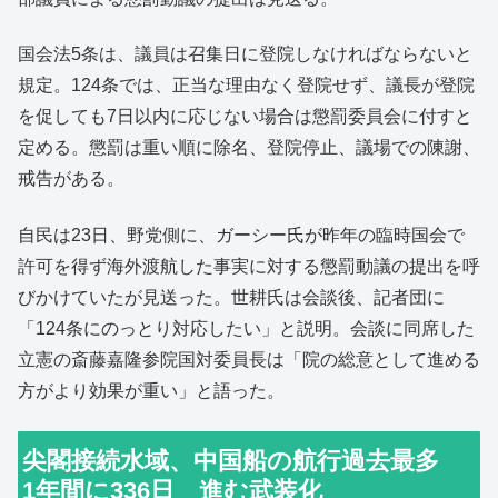
国会法5条は、議員は召集日に登院しなければならないと
規定。124条では、正当な理由なく登院せず、議長が登院
を促しても7日以内に応じない場合は懲罰委員会に付すと
定める。懲罰は重い順に除名、登院停止、議場での陳謝、
戒告がある。
自民は23日、野党側に、ガーシー氏が昨年の臨時国会で
許可を得ず海外渡航した事実に対する懲罰動議の提出を呼
びかけていたが見送った。世耕氏は会談後、記者団に
「124条にのっとり対応したい」と説明。会談に同席した
立憲の斎藤嘉隆参院国対委員長は「院の総意として進める
方がより効果が重い」と語った。
尖閣接続水域、中国船の航行過去最多
1年間に336日 進む武装化