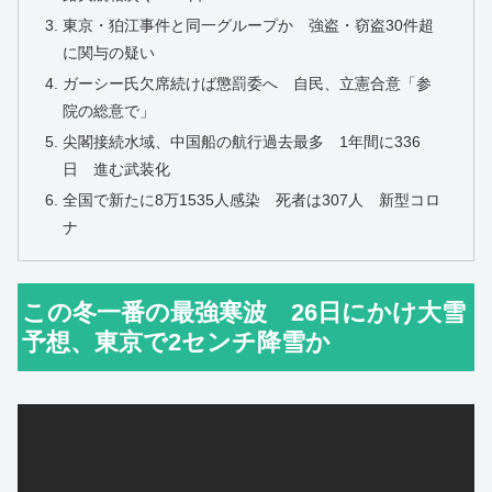
東京・狛江事件と同一グループか 強盗・窃盗30件超
に関与の疑い
ガーシー氏欠席続けば懲罰委へ 自民、立憲合意「参
院の総意で」
尖閣接続水域、中国船の航行過去最多 1年間に336
日 進む武装化
全国で新たに8万1535人感染 死者は307人 新型コロ
ナ
この冬一番の最強寒波 26日にかけ大雪
予想、東京で2センチ降雪か