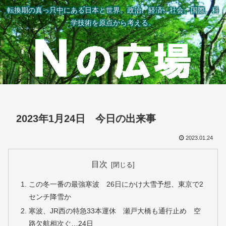
転換期の真っ只中にある日本と世界。政治、経済、社会、国際、科
学技術を原点から考える。
2023年1月24日 今日の出来事
2023.01.24
目次
この冬一番の最強寒波 26日にかけ大雪予想、東京で2
センチ降雪か
寒波、JR西の特急33本運休 瀬戸大橋も通行止め 空
路欠航相次ぐ…24日