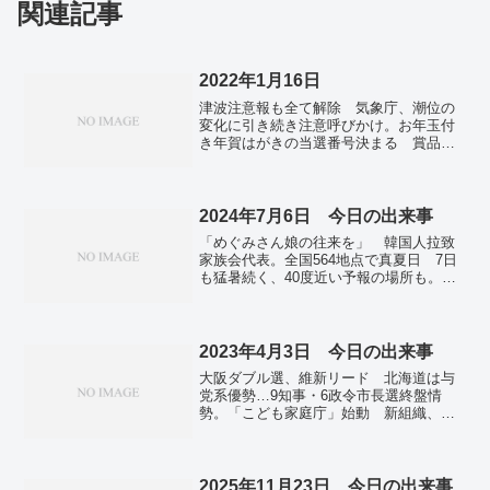
関連記事
2022年1月16日
津波注意報も全て解除 気象庁、潮位の
変化に引き続き注意呼びかけ。お年玉付
き年賀はがきの当選番号決まる 賞品引
き換えは7月19日まで。東京で新たに
4172人の感染確認 重症者は5人 新型コ
ロナ。
2024年7月6日 今日の出来事
「めぐみさん娘の往来を」 韓国人拉致
家族会代表。全国564地点で真夏日 7日
も猛暑続く、40度近い予報の場所も。Ｎ
ＩＳＡ口座の開設数２・６倍 １～５
月、投資額は４倍超。
2023年4月3日 今日の出来事
大阪ダブル選、維新リード 北海道は与
党系優勢…9知事・6政令市長選終盤情
勢。「こども家庭庁」始動 新組織、デ
ジタル庁以来。新社会人の入社式や入庁
式、全国各地で 4年ぶりの対面式典も。
国交省OB自ら要求し空港副社長に 「省
の意向」という趣旨の発言。13都府県の
2025年11月23日 今日の出来事