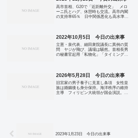
自転車ヘルメット着用率4％ 2～3月、警
高市首相、G20で「近距離外交」 メロ
察庁調査。ドローンで医薬品をお届け
ーニ氏とハグ、休憩時も交流。高市内閣
和歌山で実証実験 震災教訓に活用へ。
の支持率65％ 日中関係悪化も高水準維
舞台版「となりのトトロ」が6冠 英国
持、若年層に強み。皇族数確保の協議、
「オリビエ賞」授賞式。迷いクジラ処理
越年へ 自維「男系男子の養子案」優
に8千万円 大阪港湾局、紀伊沖に沈め
先。安青錦の大関昇進が確実に、九州場
る。全国で新たに3215人感染確認 前週
所で初優勝…年６場所制で最速のスピー
2022年10月5日 今日の出来事
より約300人増 新型コロナ。
ド出世へ。タイタニック遺品の時計３億
立憲・泉代表、細田衆院議長に異例の質
円超 過去最高額、針は沈没時刻で停
問 ヤジが飛び、議場は騒然。首相長男
止。豪雨の死者９０人に ベトナム。
の秘書官起用「私物化」「タイミング悪
い」 与野党に波紋。北朝鮮ミサイル非
難決議、衆院が全会一致で採択 参院は6
日にも。ノーベル化学賞に米とデンマー
クの3氏 シャープレス氏は2度目。横田
2026年5月28日 今日の出来事
めぐみさん同級生ら合唱 誕生日に合わ
旧宮家の男子養子に見直し条項 女性皇
せ―新潟。国内感染、4万1018人 東京
族は婚姻後も身分保持。海洋秩序の維持
4067人―新型コロナ。
主導 フィリピン大統領が国会演説。米
イランが攻撃応酬 空爆に報復、停戦は
継続―ホルムズ周辺で緊張続く。『サラ
川』ベスト10が決定 世代を問わず“共
感”を集めた句が見事1位を獲得。６月１
～２日に沖縄・奄美接近か 台風６号北
上、強い勢力で―気象庁。世界平均気
温、史上最高で推移 産業革命前１・９
度上回る予想。
2023年1月23日 今日の出来事