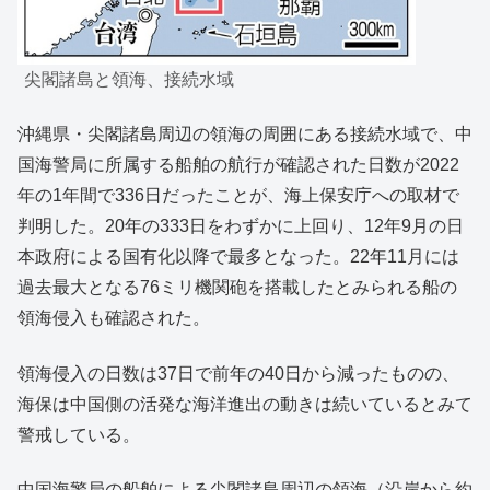
尖閣諸島と領海、接続水域
沖縄県・尖閣諸島周辺の領海の周囲にある接続水域で、中
国海警局に所属する船舶の航行が確認された日数が2022
年の1年間で336日だったことが、海上保安庁への取材で
判明した。20年の333日をわずかに上回り、12年9月の日
本政府による国有化以降で最多となった。22年11月には
過去最大となる76ミリ機関砲を搭載したとみられる船の
領海侵入も確認された。
領海侵入の日数は37日で前年の40日から減ったものの、
海保は中国側の活発な海洋進出の動きは続いているとみて
警戒している。
中国海警局の船舶による尖閣諸島周辺の領海（沿岸から約