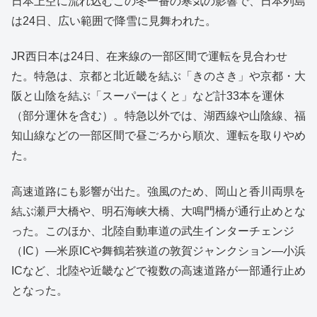
日本上空に流れ込むこの冬一番の寒気の影響で、日本列島
は24日、広い範囲で降雪に見舞われた。
JR西日本は24日、在来線の一部区間で運転を見合わせ
た。特急は、京都と北近畿を結ぶ「きのさき」や京都・大
阪と山陰を結ぶ「スーパーはくと」など計33本を運休
（部分運休を含む）。特急以外では、湖西線や山陰線、福
知山線などの一部区間で昼ごろから順次、運転を取りやめ
た。
高速道路にも影響が出た。強風のため、岡山と香川両県を
結ぶ瀬戸大橋や、明石海峡大橋、大鳴門橋が通行止めとな
った。このほか、北陸自動車道の武生インターチェンジ
（IC）―米原ICや舞鶴若狭道の敦賀ジャンクション―小浜
ICなど、北陸や近畿などで複数の高速道路が一部通行止め
となった。