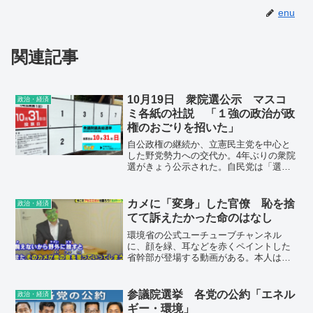
enu
関連記事
10月19日 衆院選公示 マスコ
政治・経済
ミ各紙の社説 「１強の政治が政
権のおごりを招いた」
自公政権の継続か、立憲民主党を中心と
した野党勢力への交代か。4年ぶりの衆院
選がきょう公示された。自民党は「選挙
の顔」を不人気の菅前首相から岸田首相
に代えて臨むが、政権発足からまだ2週間
で、その力量は未知数のままだ。一方の
カメに「変身」した官僚 恥を捨
政治・経済
野党は、多くの選挙区で候補者を一本化
てて訴えたかった命のはなし
したが、批判票の受け皿を超えて、政権
を託せると認めてもらえるか、課題は多
環境省の公式ユーチューブチャンネル
い。安倍・菅両政権の9年近く、「1強」
に、顔を緑、耳などを赤くペイントした
といわれた巨大与党体制がもたらした弊
省幹部が登場する動画がある。本人は
害をただし、将来の展望を示せるのはど
「恥ずかしいという思いもあった」と話
こか。12日間の選挙戦を経て、有権者の
すが、そうまでして画面に出たのは「新
審判が下される。
たな外来種規制をより多くの人に知って
参議院選挙 各党の公約「エネル
政治・経済
もらわなければ」という思いからだっ
ギー・環境」