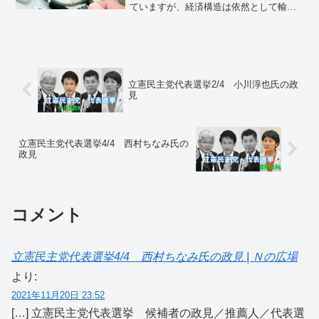
ていますが、経済構造は依然として輸出
主導型のままです。消費主導型経済にお
いて成長のエンジンとなるのは、文字通
り、個人消費の拡大です。
立憲民主党代表選挙2/4 小川淳也氏の政
見
立憲民主党代表選挙4/4 西村ちなみ氏の
政見
コメント
立憲民主党代表選挙4/4 西村ちなみ氏の政見 | Ｎの広場
より:
2021年11月20日 23:52
[…] 立憲民主党代表選挙 候補者の政見／推薦人／代表選