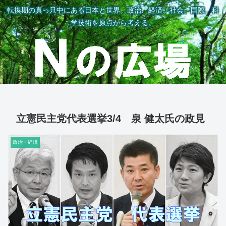
転換期の真っ只中にある日本と世界。政治、経済、社会、国際、科
学技術を原点から考える。
立憲民主党代表選挙3/4 泉 健太氏の政見
政治・経済