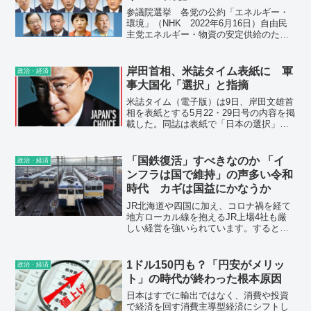
た。
参議院選挙 各党の公約「エネルギー・
環境」（NHK 2022年6月16日）自由民
主党エネルギー・物資の安定供給のた
め、内外の資源開発や再生可能エネルギ
ーの最大限の導入、安全が確認された原
子力の最大限の活用を図る。カーボンニ
岸田首相、米誌タイム表紙に 軍
政治・経済
ュートラル実現のカ...
事大国化「選択」と指摘
米誌タイム（電子版）は9日、岸田文雄首
相を表紙とする5月22・29日号の内容を掲
載した。同誌は表紙で「日本の選択」と
題し「岸田氏は数十年にわたる平和主義
を放棄し、日本を真の軍事大国にしたい
と望んでいる」と指摘した。
「国鉄復活」すべきなのか 「イ
政治・経済
ンフラは国で維持」の声多い令和
時代 カギは国益にかなうか
JR北海道や四国に加え、コロナ禍を経て
地方ローカル線を抱えるJR上場4社も厳
しい経営を強いられています。するとし
ばしば聞かれるのが「JRの再国有化」で
す。国が面倒を見れば、この窮地を脱す
ることができるのでしょうか。
1ドル150円も？「円安がメリッ
政治・経済
ト」の時代が終わった根本原因
日本はすでに輸出ではなく、消費や投資
で経済を回す消費主導型経済にシフトし