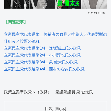
2021.11.20
【関連記事】
立憲民主党代表選挙 候補者の政見／推薦人／代表選挙の
仕組み／投票の流れ
立憲民主党代表選挙1/4 逢坂誠二氏の政見
立憲民主党代表選挙2/4 小川淳也氏の政見
立憲民主党代表選挙3/4 泉 健太氏の政見
立憲民主党代表選挙4/4 西村ちなみ氏の政見
政策立案型政党へ（政見） 衆議院議員 泉 健太氏
目次