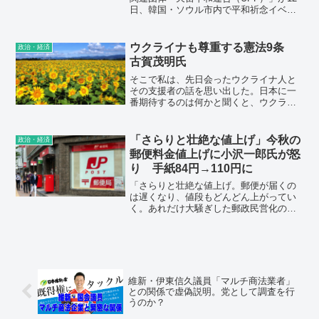
日、韓国・ソウル市内で平和祈念イベン
トを開き、銃撃事件で死去した安倍晋三
元首相への追悼メッセージを流した。ト
ランプ前米大統領も約10分のビデオメッ
ウクライナも尊重する憲法9条
政治・経済
セージで登場。国内の反応は「統一教会
古賀茂明氏
の世界葬をしたんで、日本の国葬はもう
不要だよね」
そこで私は、先日会ったウクライナ人と
その支援者の話を思い出した。日本に一
番期待するのは何かと聞くと、ウクライ
ナ人は日本が大好きだからこそ、戦争へ
の協力ではなく今すぐ必要な人道援助と
息の長い復興支援を期待するという答え
「さらりと壮絶な値上げ」今秋の
政治・経済
だった。
郵便料金値上げに小沢一郎氏が怒
り 手紙84円→110円に
「さらりと壮絶な値上げ。郵便が届くの
は遅くなり、値段もどんどん上がってい
く。あれだけ大騒ぎした郵政民営化の結
末。バスもJRもどんどん無くなってい
る。自民党政治で世の中、どんどん不便
になる。全ての検証と見直しが不可欠」
と投稿した。
維新・伊東信久議員「マルチ商法業者」
との関係で虚偽説明。党として調査を行
うのか？