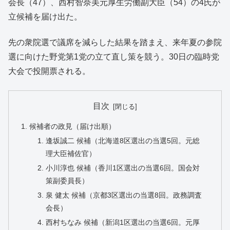
会長（47）、西村智奈美元厚生労働副大臣（54）の4氏が
立候補を届け出た。
先の衆院選で議席を減らした結果を踏まえ、来年夏の参院
選に向けた野党第1党の立て直し策を競う。30日の臨時党
大会で投開票される。
目次
候補者の政見（届け出順）
逢坂誠二 候補（北海道8区選出の当選5回。元総
理大臣補佐官）
小川淳也 候補（香川1区選出の当選6回。国会対
策副委員長）
泉 健太 候補（京都3区選出の当選8回。政務調査
会長）
西村ちなみ 候補（新潟1区選出の当選6回。元厚