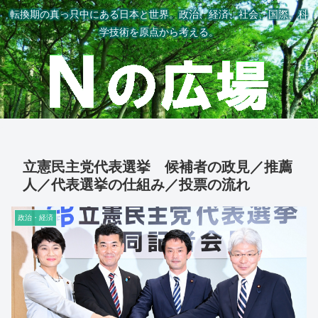
転換期の真っ只中にある日本と世界。政治、経済、社会、国際、科
学技術を原点から考える。
立憲民主党代表選挙 候補者の政見／推薦
人／代表選挙の仕組み／投票の流れ
政治・経済