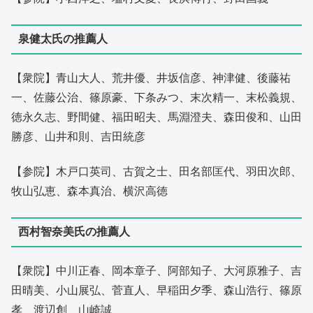
泉健太氏の推薦人
【衆院】青山大人、荒井優、井坂信彦、神津健、後藤祐
一、佐藤公治、篠原豪、下条みつ、末次精一、末松義規、
徳永久志、野間健、福田昭夫、馬淵澄夫、森田俊和、山田
勝彦、山井和則、吉田統彦
【参院】木戸口英司、古賀之士、田名部匡代、羽田次郎、
牧山弘恵、森本真治、横沢高徳
西村智奈美氏の推薦人
【衆院】中川正春、岡本章子、阿部知子、大河原雅子、吉
田晴美、小山展弘、菅直人、早稲田夕季、森山浩行、篠原
孝、渡辺創、山崎誠