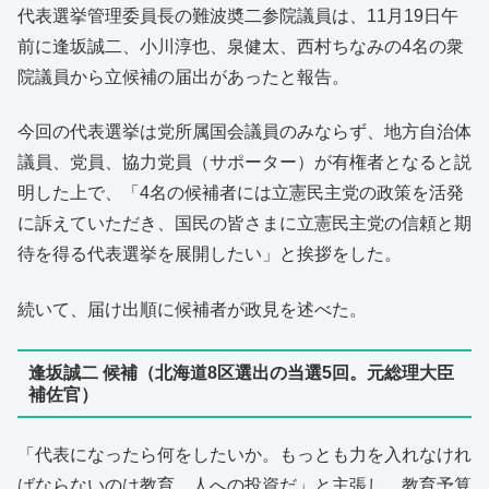
代表選挙管理委員長の難波奬二参院議員は、11月19日午
前に逢坂誠二、小川淳也、泉健太、西村ちなみの4名の衆
院議員から立候補の届出があったと報告。
今回の代表選挙は党所属国会議員のみならず、地方自治体
議員、党員、協力党員（サポーター）が有権者となると説
明した上で、「4名の候補者には立憲民主党の政策を活発
に訴えていただき、国民の皆さまに立憲民主党の信頼と期
待を得る代表選挙を展開したい」と挨拶をした。
続いて、届け出順に候補者が政見を述べた。
逢坂誠二 候補（北海道8区選出の当選5回。元総理大臣
補佐官）
「代表になったら何をしたいか。もっとも力を入れなけれ
ばならないのは教育、人への投資だ」と主張し、教育予算