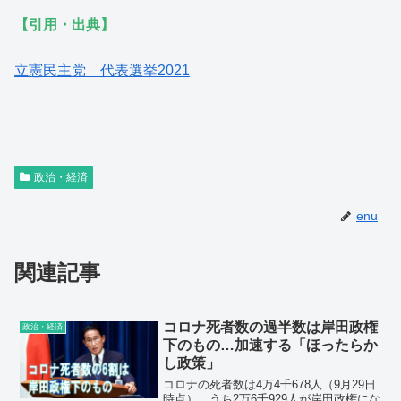
【引用・出典】
立憲民主党 代表選挙2021
政治・経済
enu
関連記事
コロナ死者数の過半数は岸田政権
政治・経済
下のもの…加速する「ほったらか
し政策」
コロナの死者数は4万4千678人（9月29日
時点）、うち2万6千929人が岸田政権にな