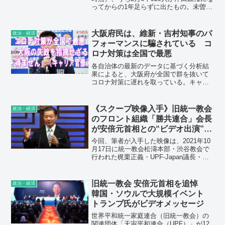
ってからの1年足らずに出たもの。未曽有
の感染爆発が死者の急増を招いたのだ。
岸田首相のコロナ対策の国民“丸投げ”政策
を許してはならない。
大阪府民は、維新・吉村知事のパ
政治・経済
フォーマンスに騙されている コ
ロナ対策は全国で最悪
各自治体の最新のデータに基づく分析結
果によると、大阪府が全国で群を抜いて
コロナ対策に遅れを取っている。キャリ
ア官僚は、「第6波（1月～）のオミクロ
ン株に限定した、初のリサーチ結果が官
邸で配布されました。この資料のなかで
《スクープ映像入手》旧統一教会
政治・経済
は、重症者数は1月1日～1月30日までの累
のフロント組織「勝共連合」会長
計で大阪が5216に対し、東京が244人
が安倍元首相との“ビデオ出演”交
（都の基準による）、死者数は大阪が東
渉の裏話を激白
京の2倍と突出して多いのです。米軍基地
今回、筆者が入手した映像は、2021年10
の存在といった明確な事情がある沖縄や
月17日に統一教会松濤本部・渋谷教会で
広島などはともかく、同じ大都市である
行われた梶栗正義・UPF-Japan議長・国
東京と大阪でここまで有意な違いが出て
際勝共連合会長による日曜礼拝の説教
いることから、大阪の失政を指摘せざる
「神のかたち」を収めたものだ。この映
を得ません。」と解説する。
像の中で梶栗氏は、ひと月前の9月12日に
旧統一教会 安倍元首相を追悼
政治・経済
韓国で開かれた「希望前進大会」に安倍
韓国・ソウルで大規模イベント
氏がビデオ登壇した裏側を明かしてい
トランプ氏がビデオメッセージ
た。
世界平和統一家庭連合（旧統一教会）の
関連団体「天宙平和連合（UPF）」が12