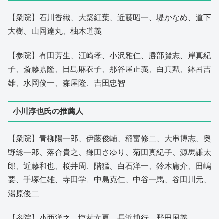
【衆院】石川香織、大築紅葉、近藤昭一、堤かなめ、道下
大樹、山岡達丸、柚木道義
【参院】有田芳生、江崎孝、小沢雅仁、勝部賢志、岸真紀
子、斎藤嘉隆、田島麻衣子、那谷屋正義、白真勲、鉢呂吉
雄、水岡俊一、森屋隆、吉田忠智
小川淳也氏の推薦人
【衆院】青柳陽一郎、伊藤俊輔、稲富修二、大串博志、奥
野総一郎、落合貴之、鎌田さゆり、菊田真紀子、源馬謙太
郎、近藤和也、桜井周、階猛、白石洋一、鈴木庸介、田嶋
要、手塚仁雄、寺田学、中島克仁、中谷一馬、谷田川元、
湯原俊二
【参院】小西洋之、塩村文夏、長浜博行、野田国義