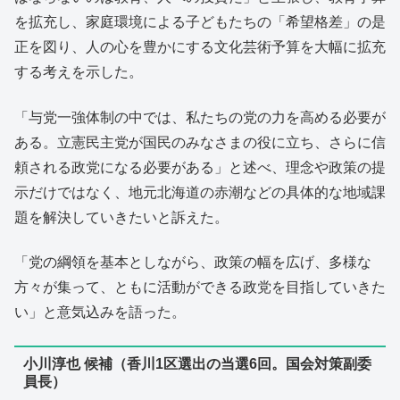
を拡充し、家庭環境による子どもたちの「希望格差」の是
正を図り、人の心を豊かにする文化芸術予算を大幅に拡充
する考えを示した。
「与党一強体制の中では、私たちの党の力を高める必要が
ある。立憲民主党が国民のみなさまの役に立ち、さらに信
頼される政党になる必要がある」と述べ、理念や政策の提
示だけではなく、地元北海道の赤潮などの具体的な地域課
題を解決していきたいと訴えた。
「党の綱領を基本としながら、政策の幅を広げ、多様な
方々が集って、ともに活動ができる政党を目指していきた
い」と意気込みを語った。
小川淳也 候補（香川1区選出の当選6回。国会対策副委
員長）