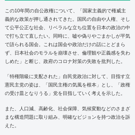
この10年間の自公政権について、「国家主義的で権威主
義的な政策が押し通されてきた。国民の自由や人権、そし
て公平公正な社会、リベラルな立ち位置を日本の政治の中
で打ち立て直したい。同時に、嘘や偽りやごまかしが平気
で語られる国会。これは国会や政治だけの話にとどまら
ず、日本社会のモラルを崩壊させ、倫理観や正義感を失わ
しめた」と断じ、政府のコロナ対策の失敗を批判した。
「特権階級に支配された」自民党政治に対して、目指す立
憲民主党の姿は、「国民主権の気風を根本」とし、「政権
の受け皿となりうる」党を目指していく考えを示した。
また、人口減、高齢化、社会保障、気候変動などのさまざ
まな構造問題に取り組み、明確なビジョンを持つ政治を訴
えた。