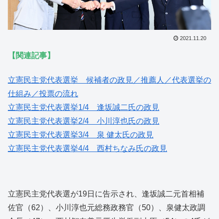
2021.11.20
【関連記事】
立憲民主党代表選挙 候補者の政見／推薦人／代表選挙の
仕組み／投票の流れ
立憲民主党代表選挙1/4 逢坂誠二氏の政見
立憲民主党代表選挙2/4 小川淳也氏の政見
立憲民主党代表選挙3/4 泉 健太氏の政見
立憲民主党代表選挙4/4 西村ちなみ氏の政見
立憲民主党代表選が19日に告示され、逢坂誠二元首相補
佐官（62）、小川淳也元総務政務官（50）、泉健太政調