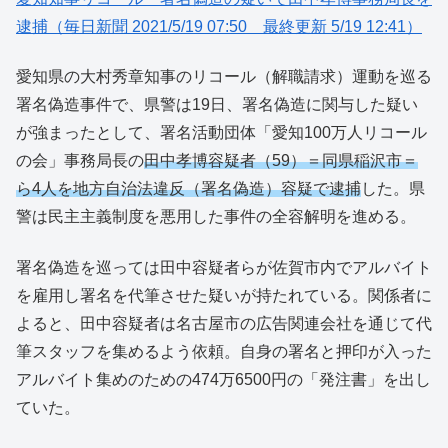
逮捕（毎日新聞 2021/5/19 07:50 最終更新 5/19 12:41）
愛知県の大村秀章知事のリコール（解職請求）運動を巡る
署名偽造事件で、県警は19日、署名偽造に関与した疑い
が強まったとして、署名活動団体「愛知100万人リコール
の会」事務局長の
田中孝博容疑者（59）＝同県稲沢市＝
ら4人を地方自治法違反（署名偽造）容疑で逮捕
した。県
警は民主主義制度を悪用した事件の全容解明を進める。
署名偽造を巡っては田中容疑者らが佐賀市内でアルバイト
を雇用し署名を代筆させた疑いが持たれている。関係者に
よると、田中容疑者は名古屋市の広告関連会社を通じて代
筆スタッフを集めるよう依頼。自身の署名と押印が入った
アルバイト集めのための474万6500円の「発注書」を出し
ていた。