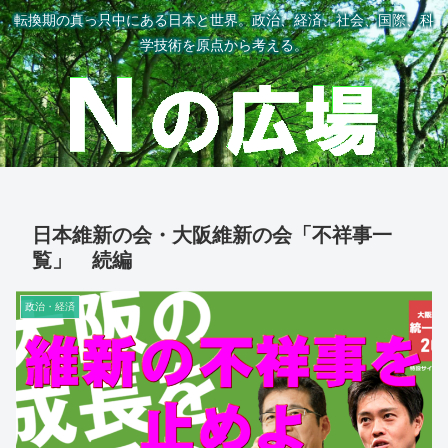
転換期の真っ只中にある日本と世界。政治、経済、社会、国際、科
学技術を原点から考える。
日本維新の会・大阪維新の会「不祥事一
覧」 続編
政治・経済