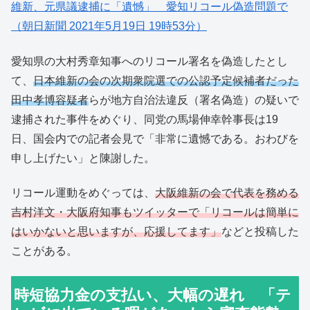
維新、元県議逮捕に「遺憾」 愛知リコール偽造問題で
（朝日新聞 2021年5月19日 19時53分）
愛知県の大村秀章知事へのリコール署名を偽造したとし
て、
日本維新の会の次期衆院選での公認予定候補者だった
田中孝博容疑者
らが地方自治法違反（署名偽造）の疑いで
逮捕された事件をめぐり、同党の馬場伸幸幹事長は19
日、国会内での記者会見で「非常に遺憾である。おわびを
申し上げたい」と陳謝した。
リコール運動をめぐっては、
大阪維新の会で代表を務める
吉村洋文・大阪府知事もツイッターで「リコールは簡単に
はいかないと思いますが、応援してます」
などと投稿した
ことがある。
時短協力金の支払い、大幅の遅れ 「テ