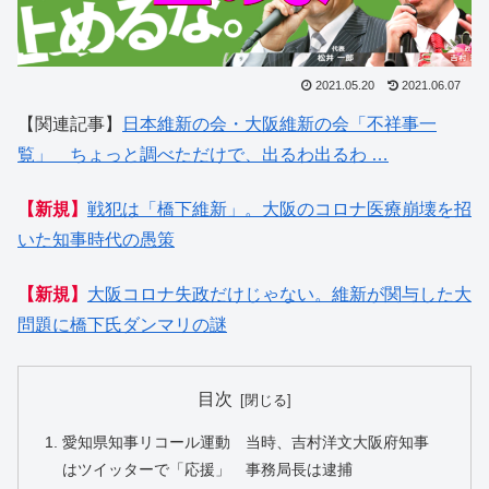
2021.05.20
2021.06.07
【関連記事】
日本維新の会・大阪維新の会「不祥事一
覧」 ちょっと調べただけで、出るわ出るわ …
【新規】
戦犯は「橋下維新」。大阪のコロナ医療崩壊を招
いた知事時代の愚策
【新規】
大阪コロナ失政だけじゃない。維新が関与した大
問題に橋下氏ダンマリの謎
目次
愛知県知事リコール運動 当時、吉村洋文大阪府知事
はツイッターで「応援」 事務局長は逮捕