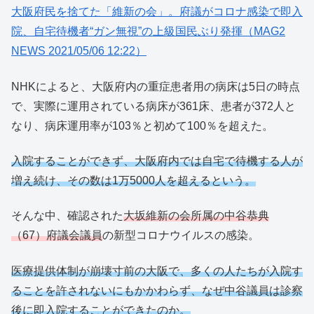
大阪府民を捨てた「維新の会」。府議がコロナ感染で即入
院、自宅待機者“ガン無視”の上級国民ぶり発揮（MAG2
NEWS 2021/05/06 12:22）
NHKによると、大阪府内の重症患者用の病床は5日の時点
で、実際に運用されている病床が361床、患者が372人と
なり、病床運用率が103％と初めて100％を超えた。
入院することができず、大阪府内では自宅で待機する人が
増え続け、その数は1万5000人を超えるという。
そんな中、確認された
大坂維新の会所属の中谷恭典
（67）府議会議員
の新型コロナウイルスの感染。
医療提供体制が崩壊寸前の大阪で、多くの人たちが入院す
ることを許されないにもかかわらず、なぜ中谷議員は診察
後に即入院することができたのか。