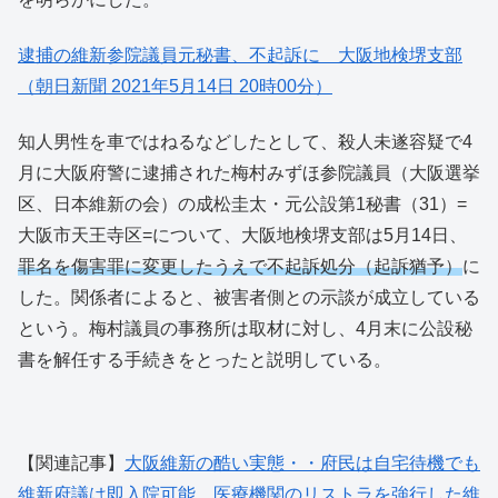
逮捕の維新参院議員元秘書、不起訴に 大阪地検堺支部
（朝日新聞 2021年5月14日 20時00分）
知人男性を車ではねるなどしたとして、殺人未遂容疑で4
月に大阪府警に逮捕された梅村みずほ参院議員（大阪選挙
区、日本維新の会）の成松圭太・元公設第1秘書（31）=
大阪市天王寺区=について、大阪地検堺支部は5月14日、
罪名を傷害罪に変更したうえで不起訴処分（起訴猶予）
に
した。関係者によると、被害者側との示談が成立している
という。梅村議員の事務所は取材に対し、4月末に公設秘
書を解任する手続きをとったと説明している。
【関連記事】
大阪維新の酷い実態・・府民は自宅待機でも
維新府議は即入院可能、医療機関のリストラを強行した維