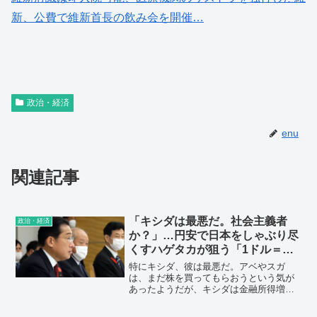
新、公費で維新首長の飲み会を開催…
政治・経済
enu
関連記事
「キシダは最悪だ。社会主義者
政治・経済
か？」…円安で日本をしゃぶり尽
くすハゲタカが狙う「1ドル＝
220円」の恐怖
特にキシダ、彼は最悪だ。アベやスガ
は、まだ株を買ってもらおうという気が
あったようだが、キシダは金融所得増税
をすると言い出したり、投資家心理に冷
や水を浴びせてばかり。彼のスローガン