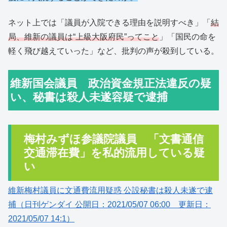
ネット上では「議員が入院できる理由を説明すべき」「
結
局、維新の議員は“上級大阪府民”ってこと
」「国民の命を
軽く飛び越えていった」など、批判の声が殺到している。
維新国会議員 政治資金規正法違反の疑
い、秘書は殺人未遂容疑で逮捕
梅村みずほ参議院議員 「文書通信
交通滞在費」を私的流用している疑
い
維新梅村議員に文通費流用疑惑 公設秘書は殺人未遂で逮
捕（日刊ゲンダイ 公開日：2021/05/07 06:00 更新日：
2021/05/07 14:1）