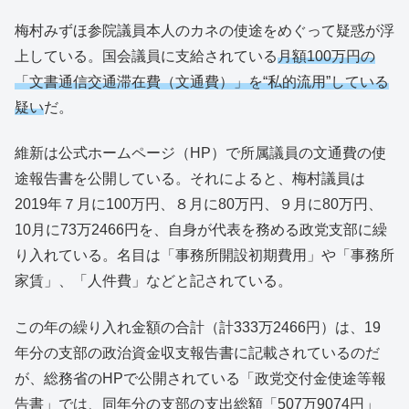
梅村みずほ参院議員本人のカネの使途をめぐって疑惑が浮
上している。国会議員に支給されている
月額100万円の
「文書通信交通滞在費（文通費）」を“私的流用”している
疑い
だ。
維新は公式ホームページ（HP）で所属議員の文通費の使
途報告書を公開している。それによると、梅村議員は
2019年７月に100万円、８月に80万円、９月に80万円、
10月に73万2466円を、自身が代表を務める政党支部に繰
り入れている。名目は「事務所開設初期費用」や「事務所
家賃」、「人件費」などと記されている。
この年の繰り入れ金額の合計（計333万2466円）は、19
年分の支部の政治資金収支報告書に記載されているのだ
が、総務省のHPで公開されている「政党交付金使途等報
告書」では、同年分の支部の支出総額「507万9074円」