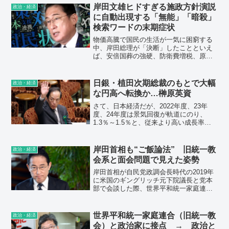
『分配重視』なんて、まるで社会主義者
岸田文雄ヒドすぎる施政方針演説
政治・経済
じゃないか。この日本離れはキシダが消
に自動出現する「無能」「暗殺」
えない限り止まらないよ。
検索ワードの末期症状
物価高騰で国民の生活が一気に困窮する
中、岸田総理が「決断」したことといえ
ば、安倍国葬の強硬、防衛費増税、原子
力発電所の期限再延長と、国民の感情を
逆なでし、不信感を増幅させることばか
り。国民生活をドン底に叩き落とさない
日銀・植田次期総裁のもとで大幅
政治・経済
ためにも、一刻も早く退陣することでは
な円高へ転換か…榊原英資
ないか。
さて、日本経済だが、2022年度、23年
度、24年度は景気回復が軌道にのり、
1.3％～1.5％と、従来より高い成長率が
達成されるとの予測が一般的である。日
銀は既に金融緩和策を昨年12月に修正
し、引き締め策に転じている。おそら
岸田首相も“ご飯論法” 旧統一教
政治・経済
く、23年度はさらにその流れが勢いづい
会系と面会問題で見えた姿勢
ていくのだろう。
岸田首相が自民党政調会長時代の2019年
に米国のギングリッチ元下院議長と党本
部で会談した際、世界平和統一家庭連合
（旧統一教会）の友好団体幹部が同席し
ていた。岸田首相は22年8月の記者会見で
「私自身は知り得る限り、旧統一教会と
世界平和統一家庭連合（旧統一教
政治・経済
の関係はない」と語っていた。
会）と政治家に接点 → 政治と