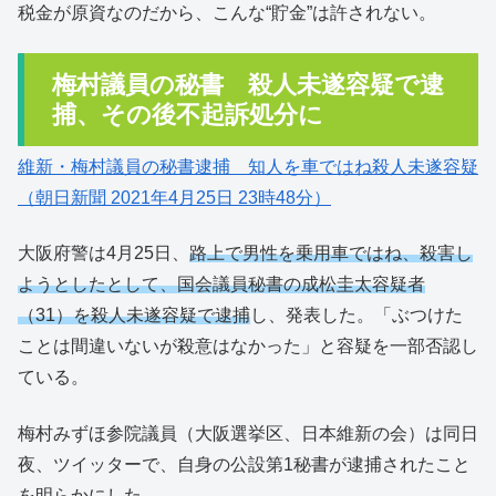
税金が原資なのだから、こんな“貯金”は許されない。
梅村議員の秘書 殺人未遂容疑で逮
捕、その後不起訴処分に
維新・梅村議員の秘書逮捕 知人を車ではね殺人未遂容疑
（朝日新聞 2021年4月25日 23時48分）
大阪府警は4月25日、
路上で男性を乗用車ではね、殺害し
ようとしたとして、国会議員秘書の成松圭太容疑者
（31）を殺人未遂容疑で逮捕
し、発表した。「ぶつけた
ことは間違いないが殺意はなかった」と容疑を一部否認し
ている。
梅村みずほ参院議員（大阪選挙区、日本維新の会）は同日
夜、ツイッターで、自身の公設第1秘書が逮捕されたこと
を明らかにした。