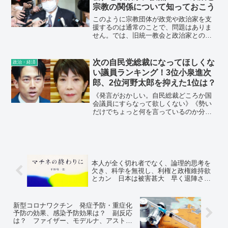
宗教の関係について知っておこう
このように宗教団体が政党や政治家を支
援するのは通常のことで、問題はありま
せん。では、旧統一教会と政治家との関
係にはどのような問題があるのでしょう
か。わたしはふたつあると思います。
次の自民党総裁になってほしくな
政治・経済
い議員ランキング！3位小泉進次
郎、2位河野太郎を抑えた1位は？
《発言がおかしい。自民総裁どころか国
会議員にすらなって欲しくない》《勢い
だけでちょっと何を言っているのか分か
らない事が多い。的外れな政策を打ち出
して混乱させそう》
本人が全く切れ者でなく、論理的思考を
欠き、科学を無視し、利権と政権維持欲
とカン 日本は被害甚大 早く退陣させ
ないと
新型コロナワクチン 発症予防・重症化
予防の効果、感染予防効果は？ 副反応
は？ ファイザー、モデルナ、アストラ