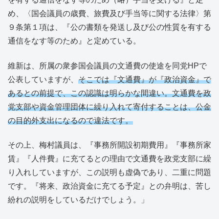
め、〈国会議員の歳費、旅費及び手当等に関する法律〉第
９条第１項は、『公の書類を発送し及び公の性質を有する
通信をなす等のため』と定めている。
維新は、所属の衆参国会議員の文通費の使途を同党HPで
公表していますが、
そこでは『文通費』が『政治資金』で
あるとの前提で、この認識は明らかな間違い。文通費を政
党支部や資金管理団体に繰り入れて寄付することは、公金
の目的外支出になるので違法です。
その上、梅村議員は、『事務所開設初期費用』『事務所家
賃』『人件費』に充てるとの理由で文通費を政党支部に繰
り入れしていますが、この説明も虚偽であり、二重に問題
です。『将来、政治資金に充てる予定』との弁明は、苦し
紛れの説明をしているだけでしょう。」