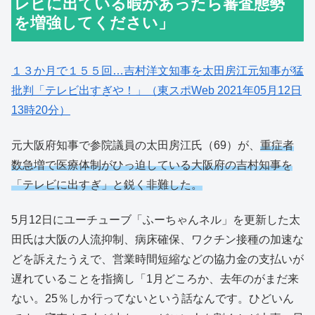
レビに出ている暇があったら審査態勢
を増強してください」
１３か月で１５５回…吉村洋文知事を太田房江元知事が猛
批判「テレビ出すぎや！」（東スポWeb 2021年05月12日
13時20分）
元大阪府知事で参院議員の太田房江氏（69）が、
重症者
数急増で医療体制がひっ迫している大阪府の吉村知事を
「テレビに出すぎ」と鋭く非難した。
5月12日にユーチューブ「ふーちゃんネル」を更新した太
田氏は大阪の人流抑制、病床確保、ワクチン接種の加速な
どを訴えたうえで、営業時間短縮などの協力金の支払いが
遅れていることを指摘し「1月どころか、去年のがまだ来
ない。25％しか行ってないという話なんです。ひどいん