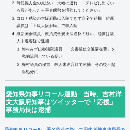
時短協力金の支払い、大幅の遅れ 「テレビに出てい
る暇があったら審査態勢を増強してください」
コロナ感染の大阪府民は入院できず自宅で待機 維新
議員は「上級大阪府民」で即入院
維新国会議員 政治資金規正法違反の疑い、秘書は殺
人未遂容疑で逮捕
梅村みずほ参議院議員 「文書通信交通滞在費」を
私的流用している疑い
梅村議員の秘書 殺人未遂容疑で逮捕、その後不起
訴処分に
愛知県知事リコール運動 当時、吉村洋
文大阪府知事はツイッターで「応援」
事務局長は逮捕
愛知知事リコール 署名偽造の疑いで田中孝博事務局長を