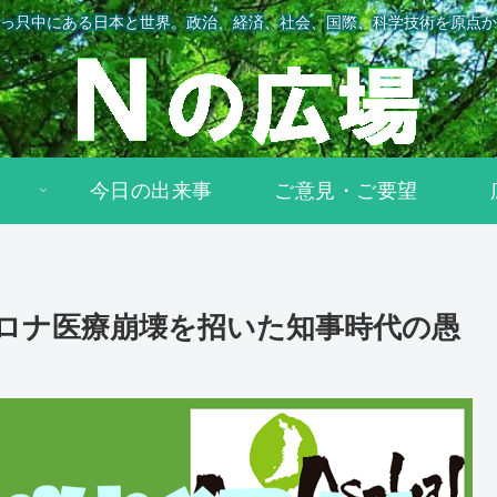
っ只中にある日本と世界。政治、経済、社会、国際、科学技術を原点か
今日の出来事
ご意見・ご要望
ロナ医療崩壊を招いた知事時代の愚