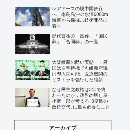
レアアースの脱中国依存
へ、南鳥島沖の水深6000m
海底から採掘…技術開発に
着手
歴代首相の「国葬」「国民
葬」「合同葬」の一覧
大阪維新の酷い実態・・府
民は自宅待機でも維新府議
は即入院可能、医療機関の
リストラを強行した維新、
公費で維新首長の飲み会を
なぜ民主党政権は3年で終
開催…
わったのか…政界の壊し屋･
小沢一郎が考える｢3度目の
政権交代｣に最も必要なこと
アーカイブ