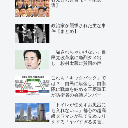
選】
政治家が襲撃された主な事
件【まとめ】
「騙されちゃいけない」自
民党改革案に痛烈ダメ出
し！杉村太蔵に賛同の声
これも「キックバック」で
は？ 自民に献金し、自衛
隊に戦車を納める三菱重工
が防衛省の会議メンバー
「トイレが使えずお風呂に
も入れない…」都心の超高
級タワマンが見て見ぬふり
をする「ヤバすぎる災害リ
スク」