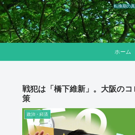
転換期の真
ホーム
戦犯は「橋下維新」。大阪のコ
策
政治・経済