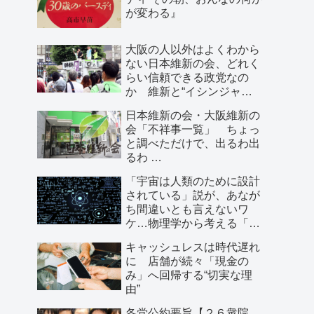
が変わる』
大阪の人以外はよくわから
ない日本維新の会、どれく
らい信頼できる政党なの
か 維新と“イシンジャ
ー”に批判的な大阪の人が語
日本維新の会・大阪維新の
る、大阪で起きていること
会「不祥事一覧」 ちょっ
と調べただけで、出るわ出
るわ …
「宇宙は人類のために設計
されている」説が、あなが
ち間違いとも言えないワ
ケ…物理学から考える「こ
の世界の存在理由」
キャッシュレスは時代遅れ
に 店舗が続々「現金の
み」へ回帰する“切実な理
由”
各党公約要旨【２６衆院