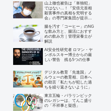
山上徹也被告は「単独犯」
ではない…！『安倍元首相
殺害事件の真相を究明する
会』の専門家集団が提示し
た「３つの根拠」
腸を汚す「コーヒー」のNG
な飲み方と、腸活におすす
めの飲み方｜管理栄養士が
解説
AI安全性研究者 ロマン・ヤ
ンポルスキー博士からの厳
しい警告 残る5つの仕事
デジタル教育「先進国」ノ
ルウェーの教育相、日本へ
の助言「私たちが犯した過
ちを繰り返さないように」
東京五輪・パラリンピック
のレガシーは、てんこ盛り
の「不祥事と疑惑」