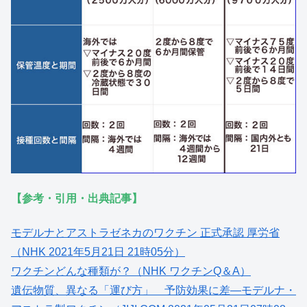
【参考・引用・出典記事】
モデルナとアストラゼネカのワクチン 正式承認 厚労省
（NHK 2021年5月21日 21時05分）
ワクチンどんな種類が？（NHK ワクチンQ＆A）
遺伝物質、異なる「運び方」 予防効果に差―モデルナ・