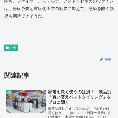
即ち、ファイザー、モデルナ、アストラゼネカのワクチン
は、発症予防と重症化予防の効果に加えて、感染を防ぐ効
果も期待できそうだ。
社会
enu
関連記事
家電を長く使うのは損！ 製品別
社会
「買い替えベストタイミング」を
プロに聞く
家電は壊れさえしなければ、できるだけ
長く使う──。特にシニア以降の世代に多
い特徴だ。家電の寿命は10年とよくいわ