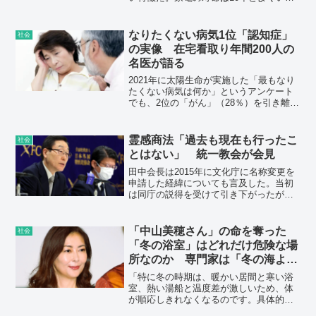
れる。なかでも壊れにくい冷蔵庫やエア
コンなどは、20年を超えて使っている人
もいる。使用頻度や使い方で家電寿命は
なりたくない病気1位「認知症」
社会
変わる。しかし、いつまでも買い替えな
の実像 在宅看取り年間200人の
ければ、水道光熱費で無駄な支払いを続
名医が語る
けて、家計を直撃する。購入から10年以
上経過した家電があれば、買い替えを検
2021年に太陽生命が実施した「最もなり
討していい。
たくない病気は何か」というアンケート
でも、2位の「がん」（28％）を引き離
し、ぶっちぎりのトップ（42％）だっ
た。しかも、この結果は20～70代のどの
世代においても順位は変わっていない。
霊感商法「過去も現在も行ったこ
社会
とはない」 統一教会が会見
田中会長は2015年に文化庁に名称変更を
申請した経緯についても言及した。当初
は同庁の説得を受けて引き下がったが、
その後も同庁の姿勢が変わらなかったた
め「訴訟もやむを得ない」として専門家
の意見書を添えて申請した結果、認証さ
「中山美穂さん」の命を奪った
社会
れたと説明。「適法に処理され、政治的
「冬の浴室」はどれだけ危険な場
介入や不正はない」とした。
所なのか 専門家は「冬の海より
危ない」「死者は年間6000人以
「特に冬の時期は、暖かい居間と寒い浴
上」
室、熱い湯船と温度差が激しいため、体
が順応しきれなくなるのです。具体的に
は、暖かい部屋から脱衣所に移動した