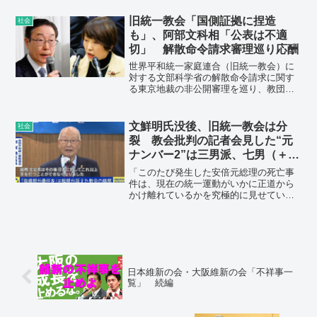
際、血圧が上昇。服を脱いで冷たい浴室
に入るとさらに血圧は上昇。そして湯船
旧統一教会「国側証拠に捏造
社会
に入ると、血管が弛緩して血圧が下降す
も」、阿部文科相「公表は不適
る」
切」 解散命令請求審理巡り応酬
世界平和統一家庭連合（旧統一教会）に
対する文部科学省の解散命令請求に関す
る東京地裁の非公開審理を巡り、教団側
が「文科省側が証拠として提出した信者
や元信者からの聞き書き陳述書に捏造が
ある」と主張している。阿部俊子文科相
文鮮明氏没後、旧統一教会は分
社会
は「非公開審理の証拠の内容を公表する
裂 教会批判の記者会見した“元
のは不適切」と反発している。
ナンバー2”は三男派、七男（＋四
男）は“銃”のサンクチュアリ教会
「このたび発生した安倍元総理の死亡事
件は、現在の統一運動がいかに正道から
かけ離れているかを究極的に見せている
事件だ」。世界平和統一家庭連合（旧統
一教会）に対し、韓国でそんな批判の声
を上げたのは、かつて創始者である故・
文鮮明総裁に次ぐ“ナンバー2”で、2009年
に脱会したという郭錠煥氏だ。
日本維新の会・大阪維新の会「不祥事一
覧」 続編