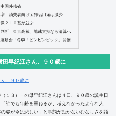
 中国外務省
急増 消費者向け宝飾品用途は減少
雪像２１０基が並ぶ
月判断 東京高裁、地裁支持なら清算へ
の大運動会「冬季！ピンピンピック」開催
横田早紀江さん、９０歳に
さん、９０歳に
時（１３）＝の母早紀江さんは４日、９０歳の誕生日
、「誰でも年齢を重ねるが、考えなかったような人
本の姿が今は悲しい」と事態が動かないむなしさを語