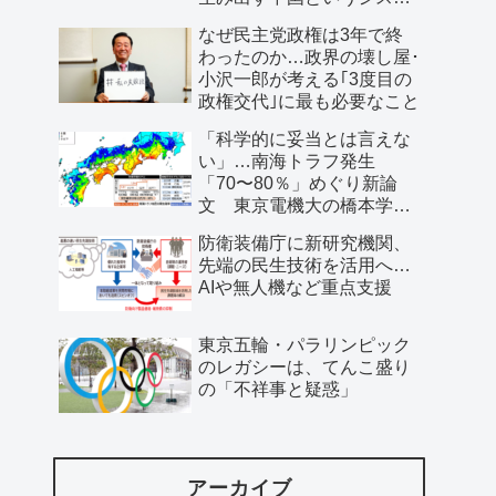
ム」
なぜ民主党政権は3年で終
わったのか…政界の壊し屋･
小沢一郎が考える｢3度目の
政権交代｣に最も必要なこと
「科学的に妥当とは言えな
い」…南海トラフ発生
「70〜80％」めぐり新論
文 東京電機大の橋本学特
任教授ら
防衛装備庁に新研究機関、
先端の民生技術を活用へ…
AIや無人機など重点支援
東京五輪・パラリンピック
のレガシーは、てんこ盛り
の「不祥事と疑惑」
アーカイブ