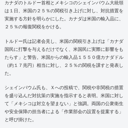
カナダのトルドー首相とメキシコのシェインバウム大統領
は１日、米国の２５％の関税引き上げに対し、対抗措置を
実施する方針を明らかにした。カナダは米国の輸入品に、
２５％の報復関税をかける。
トルドー氏は記者会見し、米国の関税引き上げは「カナダ
国民に打撃を与えるだけでなく、米国民に実際に影響をも
たらす」と警告。米国からの輸入品１５５０億カナダドル
（約１７兆円）相当に対し、２５％の関税を課すと発表し
た。
シェインバウム氏も、Ｘへの投稿で、関税や非関税の措置
を盛り込んだ対抗策の実施を指示すると表明。米国に対し
て「メキシコは対立を望まない」と強調。両国の公衆衛生
や安全保障の担当者による「作業部会の設置を提案する」
と呼び掛けた。