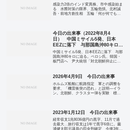
高 来年度予算案。公明・遠山元議員ら4
感染力2倍のインド変異株、市中感染始ま
人、27日にも在宅起訴へ 違法な融資仲
る 水際対策の限界、五輪危惧。北村誠
介事件。
吾・前地方創生相 五輪「何が何でもや
るのは間違いのもと」。19歳笹生、最高
峰のメジャー制覇 プレーオフで畑岡下
す―全米女子ゴルフ。秋元司衆院議員が
保釈 IR汚職事件、保証金8000万円納
今日の出来事（2022年8月4
付。ペルー大統領選 ケイコ氏と急進左
日） 中国ミサイル5発、日本
派が接戦 確定まで数日の見方も。イス
EEZに落下 与那国島沖80キロに
ラエル、マスク着用義務を全面解除へ
迫る
半数以上が2回接種。
中国ミサイル5発、日本EEZに落下 与那
国島沖80キロに迫る。ペロシ氏、韓国・
板門店へ 尹大統領「対北朝鮮抑止に」
と高評価。東北・北陸大雨、17河川氾
濫・2人不明 土砂災害など厳重警戒。国
内感染、新たに23.8万人 2番目の多さ、
2026年4月9日 今日の出来事
東京3.5万人―新型コロナ。
ホルムズ船舶に航路指定 軍との調整を
要求、「機雷衝突の恐れ」と説明―イラ
ン。北朝鮮、クラスター弾を実験 標的
を「焦土化」と主張。鉄砲水や地滑り、
アフガンで約１４０人死亡 パキスタン
でも６５人犠牲。
2023年1月12日 今日の出来事
経常収支1兆8036億円の黒字、11月で過
去最大…旅行収支は1年で黒字6倍に。薗
浦健太郎元議員の罰金刑確定 今後3年間