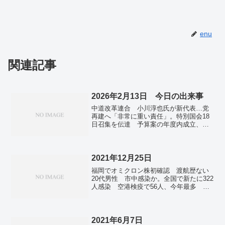
enu
関連記事
2026年2月13日 今日の出来事
中道改革連合 小川淳也氏が新代表…党
再建へ「非常に重い責任」。特別国会18
日召集を伝達 予算案の年度内成立、高
市首相「諦めず」。日本が大会第７日で
２桁メダル到達 22年北京の第９日を２
日上回る最速ペース。中国漁船拿捕 鈴
木農相、抑制のため「今後も毅然と対
2021年12月25日
応」。中国の新築価格、都市の９割で低
福岡でオミクロン株初確認 渡航歴ない
下 続く不動産不況―１月。
20代男性 市中感染か。全国で新たに322
人感染 空港検疫で56人、今年最多 新
型コロナ。近畿、北陸、中国で大雪の恐
れ 26～28日ごろに注意 気象庁。来年
度予算案、閣議決定 4年連続100兆円
超 過去最大。科学技術振興費は過去最
2021年6月7日