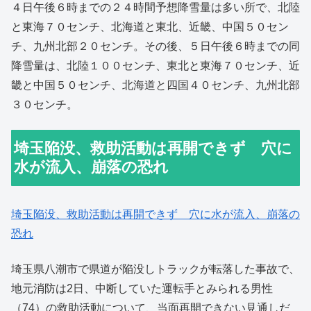
４日午後６時までの２４時間予想降雪量は多い所で、北陸
と東海７０センチ、北海道と東北、近畿、中国５０セン
チ、九州北部２０センチ。その後、５日午後６時までの同
降雪量は、北陸１００センチ、東北と東海７０センチ、近
畿と中国５０センチ、北海道と四国４０センチ、九州北部
３０センチ。
埼玉陥没、救助活動は再開できず 穴に
水が流入、崩落の恐れ
埼玉陥没、救助活動は再開できず 穴に水が流入、崩落の
恐れ
埼玉県八潮市で県道が陥没しトラックが転落した事故で、
地元消防は2日、中断していた運転手とみられる男性
（74）の救助活動について、当面再開できない見通しだ