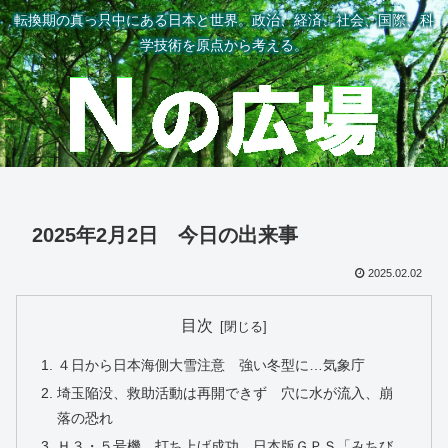
転換期の真っ只中にある日本と世界。政治、経済、社会、国際、科
学技術を原点から考える。
2025年2月2日 今日の出来事
2025.02.02
目次
４日から日本海側大雪注意 強い冬型に…気象庁
埼玉陥没、救助活動は再開できず 穴に水が流入、崩
落の恐れ
Ｈ３・５号機、打ち上げ成功 日本版ＧＰＳ「みちび