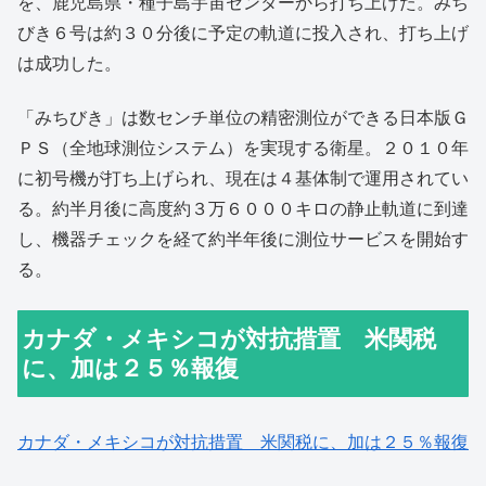
を、鹿児島県・種子島宇宙センターから打ち上げた。みち
びき６号は約３０分後に予定の軌道に投入され、打ち上げ
は成功した。
「みちびき」は数センチ単位の精密測位ができる日本版Ｇ
ＰＳ（全地球測位システム）を実現する衛星。２０１０年
に初号機が打ち上げられ、現在は４基体制で運用されてい
る。約半月後に高度約３万６０００キロの静止軌道に到達
し、機器チェックを経て約半年後に測位サービスを開始す
る。
カナダ・メキシコが対抗措置 米関税
に、加は２５％報復
カナダ・メキシコが対抗措置 米関税に、加は２５％報復