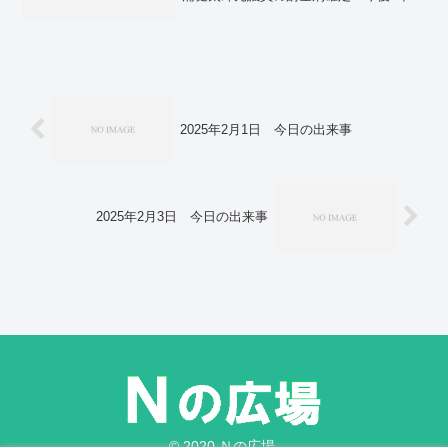
立候補できず。全国のコロナ死者、過去
最多489人 新たに18万5472人感染。バ
ランスボールが市役所の事務椅子に 姿
勢も市政もよくなる？
2025年2月1日 今日の出来事
2025年2月3日 今日の出来事
© 2020 Ｎの広場.