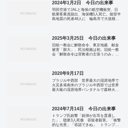
を 国連総会で一般討論演説。杉田水脈
2024年1月2日 今日の出来事
氏のアイヌ民族侮辱は「人権侵犯」
羽田空港でJALと海保の航空機衝突、日
Twitterで「コスプレおばさん」など 札
航乗客乗員脱出、海保機5人死亡。能登半
幌法務局が認定。デジタル庁を行政指
島地震の死者48人に 輪島市で大規模火
導 マイナンバー担当官庁が指導される
災、ビル倒壊。火の手拡大、ビル倒壊
事態に。円下落、一時１４８円１６銭
も 「道路陥没、全て不安」―石川県輪
昨年１１月以来の円安水準。コロナワク
島市など・能登地震。支援表明相次ぐ
チン無料の秋接種開始 来年度は自己負
欧州・アジア首脳―能登半島地震。安倍
2025年3月25日 今日の出来事
担も検討。猛暑は一段落へ…今後は秋の
派裏金６億円規模か 議員「中抜き」も
気配も 東京都心32.3℃、真夏日は今年
旧統一教会に解散命令、東京地裁 献金
不記載疑い―パーティー収入事件。ＢＲ
88回目。
被害「膨大」、民法根拠は初。旧統一教
ＩＣＳ、１０カ国に拡大 アルゼンチン
会「解散命令は背教者の主張うのみ」
は参加見送り。
東京高裁に即時抗告へ。首相銃撃事件
「考えない日ない」 山上被告、初公判
は未定。岡山の山林火災、ヘリによる消
火活動続く 一時、600人超が避難。黄砂
2020年9月17日
が飛来、26日にかけ広範囲で飛散か
ブラジル中西部 世界最大の湿原地帯で
「疾患増加との関連指摘も」。首相指名
火災多発南米のブラジル中西部では世界
「誰でもいい」 野党政権の実現優先…
最大級の湿原地帯パンタナルで森林火災
立民・小沢氏。サムスン電子の韓宗熙副
が多発している。今年8月までの火災件数
会長が急死 内外で驚き広がる。ソウル
は前年同期の3.2倍に急増し、焼失面積は
でも道路陥没 転落のバイク運転手が死
東京都の約9倍に相当する。
亡。「ゾンビのよう」韓国で相次ぐ山火
2024年7月14日 今日の出来事
事、収束せず 失火容疑で捜査開始。与
党、世論の変化期待 野党は疑心暗鬼広
トランプ氏銃撃「銃弾が右耳を貫通し
がる…韓国。
た」、聴衆3人死傷 容疑者殺害。「衝撃
的な光景」「容認できぬ」 トランプ氏