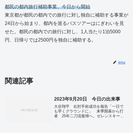
都民の都内旅行補助事業、今日から開始
東京都が都民の都内での旅行に対し独自に補助する事業が
24日から始まり、都内を巡るバスツアーはにぎわいを見
せた。都民の都内での旅行に対し、1人当たり1泊5000
円、日帰りでは2500円を独自に補助する。
enu
関連記事
2023年9月20日 今日の出来事
大谷翔平 右肘手術成功を報告「一日で
も早くグラウンドに」 来季開幕から打
者 25年二刀流復帰へ。ゼレンスキー氏
の国連演説、露軍撤退の実現へ「団結」
呼びかけ、距離置くグローバルサウス。
首相「人間の尊厳」尊重される国際社会