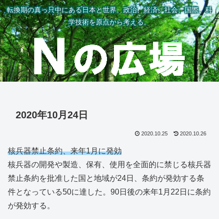
転換期の真っ只中にある日本と世界。政治、経済、社会、国際、科
学技術を原点から考える。
2020年10月24日
2020.10.25
2020.10.26
核兵器禁止条約、来年1月に発効
核兵器の開発や製造、保有、使用を全面的に禁じる核兵器
禁止条約を批准した国と地域が24日、条約が発効する条
件となっている50に達した。90日後の来年1月22日に条約
が発効する。