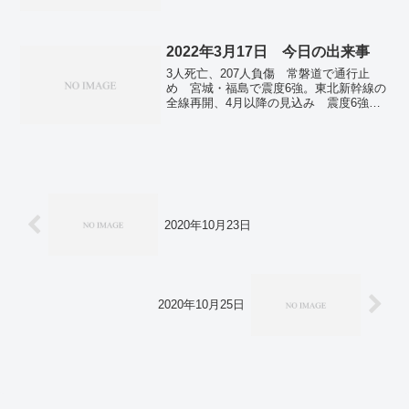
銃撃で各国首脳らが非難。米大統領、た
びたび暗殺の標的に 現職４人殺害、未
遂事件も多数。ガザ空爆で90人死亡 標
的はハマス最高幹部、生死「確証な
2022年3月17日 今日の出来事
い」。中朝結束に「すきま風」 北朝鮮
3人死亡、207人負傷 常磐道で通行止
労働者の帰国要求か。九州北部は１５日
め 宮城・福島で震度6強。東北新幹線の
大雨警戒 長崎・五島に線状降水帯…気
全線再開、4月以降の見込み 震度6強で
象庁。桜島で噴煙４５００メートル 鹿
被害大き。震度6強、大規模地震が続く震
児島・宮崎に降灰予報。
源域 3.11「余震」と判断難しく。ウク
ライナ大統領演説 米国の「琴線」意
識 議会からも支援拡充の声。バイデン
氏、初めて「プーチン大統領は戦争犯罪
人」 民間被害拡大に。倒壊した劇場、
地面に大きくロシア語で「子どもたち」
…それでも空爆。ウクライナ大統領のデ
2020年10月23日
ィープフェイク拡散 メタ、ユーチュー
ブが削除。新規感染急増、60万人超 死
者も最多、緩和影響か―韓国。全国で新
たに5万3587人感染確認 前週木曜から
7000人超減少。NY円、一時119円台 6年
2020年10月25日
1カ月ぶりの円安水準。