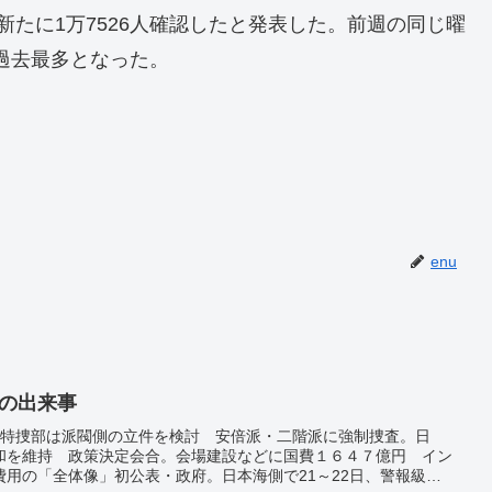
たに1万7526人確認したと発表した。前週の同じ曜
は過去最多となった。
enu
日の出来事
…特捜部は派閥側の立件を検討 安倍派・二階派に強制捜査。日
和を維持 政策決定会合。会場建設などに国費１６４７億円 イン
用の「全体像」初公表・政府。日本海側で21～22日、警報級の