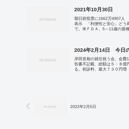
2021年10月30日
期日前投票に1662万4907
表示 「利便性と安心」どう両
で。米ＦＤＡ、5～11歳の接
再任へ 対立候補なく。
2024年2月14日 今
岸田首相の就任祝う会、会費
告書不記載、総額は５・８億
る。初診料、最大７３０円増 
ぶり円安ドル高水準。北朝鮮
2022年2月5日