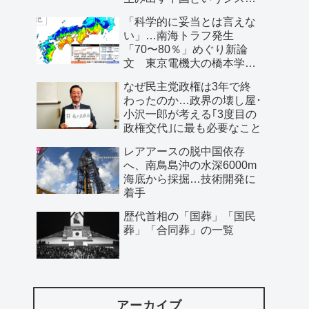
ム」
「科学的に妥当とは言えな
い」…南海トラフ発生
「70〜80％」めぐり新論
文 東京電機大の橋本学特
任教授ら
なぜ民主党政権は3年で終
わったのか…政界の壊し屋･
小沢一郎が考える｢3度目の
政権交代｣に最も必要なこと
レアアースの脱中国依存
へ、南鳥島沖の水深6000m
海底から採掘…技術開発に
着手
歴代首相の「国葬」「国民
葬」「合同葬」の一覧
アーカイブ