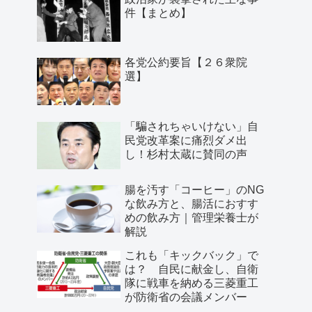
件【まとめ】
各党公約要旨【２６衆院
選】
「騙されちゃいけない」自
民党改革案に痛烈ダメ出
し！杉村太蔵に賛同の声
腸を汚す「コーヒー」のNG
な飲み方と、腸活におすす
めの飲み方｜管理栄養士が
解説
これも「キックバック」で
は？ 自民に献金し、自衛
隊に戦車を納める三菱重工
が防衛省の会議メンバー