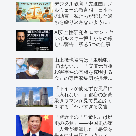
デジタル教育「先進国」ノ
ルウェーの教育相、日本へ
の助言「私たちが犯した過
ちを繰り返さないように」
AI安全性研究者 ロマン・ヤ
ンポルスキー博士からの厳
しい警告 残る5つの仕事
山上徹也被告は「単独犯」
ではない…！『安倍元首相
殺害事件の真相を究明する
会』の専門家集団が提示し
た「３つの根拠」
「トイレが使えずお風呂に
も入れない…」都心の超高
級タワマンが見て見ぬふり
をする「ヤバすぎる災害リ
スク」
「習近平の『皇帝化』は歴
史の必然」――中国史の第
一人者が暴露した「悪党を
生み出す中国というシステ