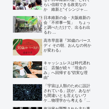
らい信頼できる政党なの
か 維新と“イシンジャ
ー”に批判的な大阪の人が語
日本維新の会・大阪維新の
る、大阪で起きていること
会「不祥事一覧」 ちょっ
と調べただけで、出るわ出
るわ …
高市早苗著『30歳のバース
ディ その朝、おんなの何か
が変わる』
キャッシュレスは時代遅れ
に 店舗が続々「現金の
み」へ回帰する“切実な理
由”
「宇宙は人類のために設計
されている」説が、あなが
ち間違いとも言えないワ
ケ…物理学から考える「こ
の世界の存在理由」
政治家が襲撃された主な事