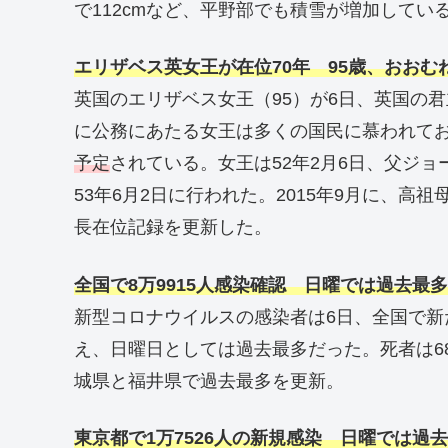
で112cmなど、平野部でも積雪が増加して
エリザベス英女王が在位70年 95歳、おおむ
英国のエリザベス女王（95）が6日、英国の
に公務にあたる女王は多くの国民に慕われて
予定
されている。女王は52年2月6日、父ジョ
53年6月2日に行われた。2015年9月に、高祖
長在位記録を更新した。
全国で8万9915人感染確認 日曜では過去最
新型コロナウイルスの感染者は6日、全国で新た
え、日曜日としては過去最多だった。死者は68
城県と福井県で過去最多を更新。
東京都で1万7526人の新規感染 日曜では過