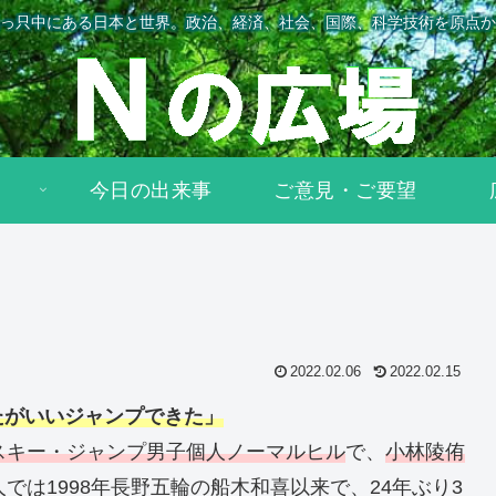
っ只中にある日本と世界。政治、経済、社会、国際、科学技術を原点か
今日の出来事
ご意見・ご要望
2022.02.06
2022.02.15
たがいいジャンプできた」
スキー・ジャンプ男子個人ノーマルヒル
で、
小林陵侑
では1998年長野五輪の船木和喜以来で、24年ぶり3