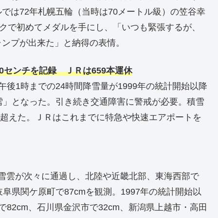
では72年札幌五輪（当時は70メートル級）の笠谷幸
ックで初めてメダルを手にし、「いつも緊張するが、
ャンプが出来た」と納得の表情。
0センチを記録 ＪＲは659本運休
後1時までの24時間降雪量が1999年の統計開始以降
雪」となった。引き続き交通障害に警戒が必要。積雪
ルを超えた。ＪＲはこれまでに特急や快速エアポートを
な雪雲が次々に通過し、北陸や近畿北部、東海西部で
阜県関ケ原町で87cmを観測。1997年の統計開始以
82cm、石川県金沢市で32cm、新潟県上越市・高田