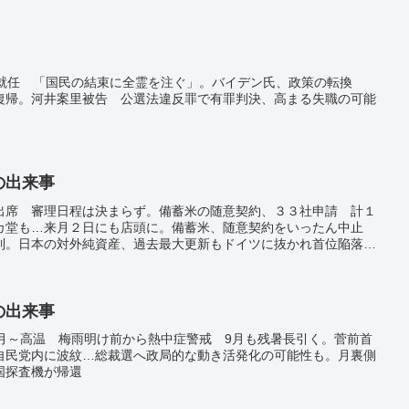
気。内陸部で地震、１１８人死亡 土砂崩れで行方不明も―中国。
に就任 「国民の結束に全霊を注ぐ」。バイデン氏、政策の転換
復帰。河井案里被告 公選法違反罪で有罪判決、高まる失職の可能
日の出来事
出席 審理日程は決まらず。備蓄米の随意契約、３３社申請 計１
カ堂も…来月２日にも店頭に。備蓄米、随意契約をいったん中止
到。日本の対外純資産、過去最大更新もドイツに抜かれ首位陥落…
兆円。真相解明ほど遠く 裏金巡り参考人招致の下村氏、松本氏に
、石破首相に提言 自民・高市氏「国際水準で」。南海トラフ地震
の可能性」 提唱者の島崎邦彦・東大名誉教授 学会での言及に会
夜連続攻撃 ロシア、最大規模。ウクライナの「ロシア国内の軍事
日の出来事
与する長射程兵器の制限撤廃。
7月～高温 梅雨明け前から熱中症警戒 9月も残暑長引く。菅前首
自民党内に波紋…総裁選へ政局的な動き活発化の可能性も。月裏側
国探査機が帰還