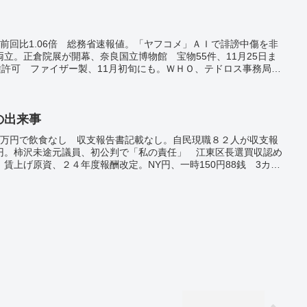
人 前回比1.06倍 総務省速報値。「ヤフコメ」ＡＩで誹謗中傷を非
立。正倉院展が開幕、奈良国立博物館 宝物55件、11月25日ま
種許可 ファイザー製、11月初旬にも。ＷＨＯ、テドロス事務局長
日の出来事
1万円で飲食なし 収支報告書記載なし。自民現職８２人が収支報
円。柿沢未途元議員、初公判で「私の責任」 江東区長選買収認め
賃上げ原資、２４年度報酬改定。NY円、一時150円88銭 3カ月
が巡航ミサイル数発 今年５回目、異例の頻度。