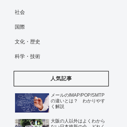
社会
国際
文化・歴史
科学・技術
人気記事
メールのIMAP/POP/SMTP
の違いとは？ わかりやす
く解説
大阪の人以外はよくわから
ない日本維新の会、どれく