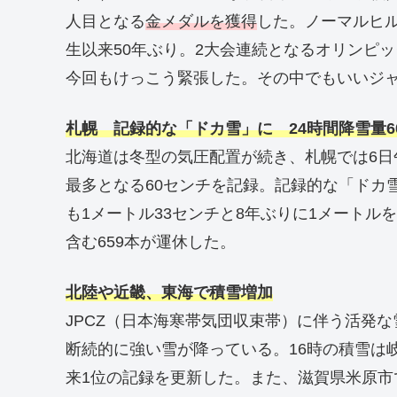
人目となる
金メダルを獲得
した。ノーマルヒル
生以来50年ぶり。2大会連続となるオリンピ
今回もけっこう緊張した。その中でもいいジ
札幌 記録的な「ドカ雪」に 24時間降雪量6
北海道は冬型の気圧配置が続き、札幌では6日午
最多となる60センチを記録。記録的な「ドカ
も1メートル33センチと8年ぶりに1メート
含む659本が運休した。
北陸や近畿、東海で積雪増加
JPCZ（日本海寒帯気団収束帯）に伴う活発
断続的に強い雪が降っている。16時の積雪は岐
来1位の記録を更新した。また、滋賀県米原市で