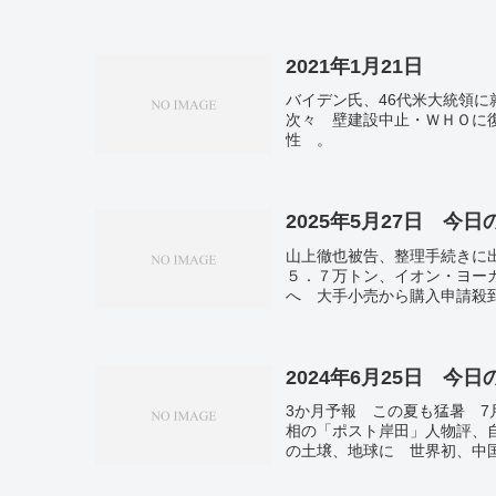
大雪の恐れ 全国的に強い寒
2021年1月21日
バイデン氏、46代米大統領
次々 壁建設中止・ＷＨＯに
性 。
2025年5月27日 今
山上徹也被告、整理手続きに
５．７万トン、イオン・ヨー
へ 大手小売から購入申請殺
前年比１２・９％増の５３３
責任転嫁。スパイ防止法検討
80％の計算モデル「間違い
場騒然。無人機９００機で３
2024年6月25日 今
拠点攻撃」容認…ドイツが供
3か月予報 この夏も猛暑 
相の「ポスト岸田」人物評、
の土壌、地球に 世界初、中