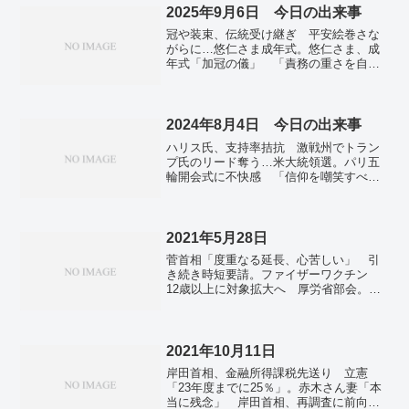
2025年9月6日 今日の出来事
冠や装束、伝統受け継ぎ 平安絵巻さな
がらに…悠仁さま成年式。悠仁さま、成
年式「加冠の儀」 「責務の重さを自
覚」。「万歳」「おめでとう」 皇居前
から祝福の声…悠仁さま成年式。明日7日
は北海道や東北、北陸で警報級の大雨の
恐れ 関東から九州は厳しい残暑に警
2024年8月4日 今日の出来事
戒。元衆院議員、石川知裕さん死去 ５
ハリス氏、支持率拮抗 激戦州でトラン
２歳、直腸がんで。ベニズワイガニ初水
プ氏のリード奪う…米大統領選。パリ五
揚げ 鳥取・境港で競り、秋到来。猛暑
輪開会式に不快感 「信仰を嘲笑すべき
に強いコメ拡大、全国１６％ ７年で面
でない」…ローマ教皇庁〔五輪〕。広瀬
積２倍、２４年産。ふるさと納税特典ポ
めぐみ議員、人目につくよう送迎や事務
イント禁止へ １０月から、寄付獲得競
作業させ秘書勤務に見せかけ指示か…給
争過熱で。インド首相、トランプ氏発言
与詐取事件。高気圧に覆われ最多３０１
2021年5月28日
「深く感謝」 緊張緩和へ歩み寄りか。
地点で猛暑日、群馬・桐生などで３９・
北朝鮮上陸作戦でミス重なる 米、潜水
菅首相「度重なる延長、心苦しい」 引
２度…都内で３人が熱中症で重症。
艇の波で発覚か。軍事はロシア、経済は
き続き時短要請。ファイザーワクチン
中国 体制安定へ習氏と友好演出…正恩
12歳以上に対象拡大へ 厚労省部会。台
氏。習氏、「枢軸」結成へ振り切れず
湾にワクチン第4弾 日本の提供「もちろ
中ロ朝３首脳会談は非開催。
ん歓迎」―対策本部。ベラルーシ 強制着
陸でジャーナリスト拘束 G7外相が強く非
難。円急落、110円台 米インフレ懸念で
2021年10月11日
2か月ぶり。最低税率、Ｇ7に合意機運
岸田首相、金融所得課税先送り 立憲
来週にも、税逃れに歯止め。
「23年度までに25％」。赤木さん妻「本
当に残念」 岸田首相、再調査に前向き