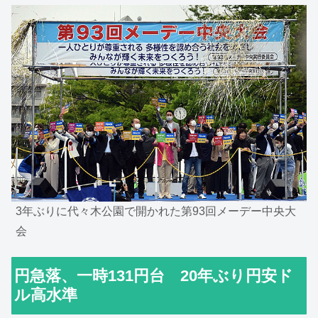
3年ぶりに代々木公園で開かれた第93回メーデー中央大
会
円急落、一時131円台 20年ぶり円安ド
ル高水準