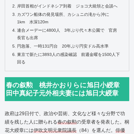
岸田首相がインドネシア到着 ジョコ大統領と会談へ
カズワン船体の発見場所、カシュニの滝から沖に
1km 水深120m
連合メーデーに4800人 3年ぶり代々木公園で 官房
長官も出席
円急落、一時131円台 20年ぶり円安ドル高水準
東京で新たに3893人の感染確認 前週金曜を1500人下
回る
春の叙勲 桃井かおりらに旭日小綬章
田中真紀子元外相夫妻には旭日大綬章
政府は29日付で、政治や芸術、文化など様々な分野で功
績を残した人に贈られる
春の叙勲
の受章者を発表した。桐
花大綬章には
伊吹文明元衆院議長
（84）を選んだ。
俳優