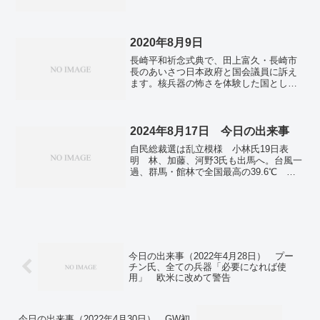
答弁なく。先週発足の岸田内閣 「支持」
49％ 「不支持」24％ NHK世論調査。全
国で新たに369人感染 1年ぶり400人下
回る 新型コロナ。コロナ感染、半年後
2020年8月9日
26％が後遺症 女性に目立つだるさや味
長崎平和祈念式典で、田上富久・長崎市
嗅覚異常。「核の闇市場」の博士、死
長のあいさつ日本政府と国会議員に訴え
去 国内では英雄視、国葬に大勢の市民
ます。核兵器の怖さを体験した国とし
ら。
て、一日も早く核兵器禁止条約の署名・
批准を実現するとともに、北東アジア非
核兵器地帯の構築を検討してください。
「戦争をしない」という決意...
2024年8月17日 今日の出来事
自民総裁選は乱立模様 小林氏19日表
明 林、加藤、河野3氏も出馬へ。台風一
過、群馬・館林で全国最高の39.6℃ フ
ェーン現象で猛烈な暑さに。ウクライナ
軍、ロシア・クルスク州でセイム川の橋
を破壊…補給路を断つ狙い。ロシア軍、
前線から本土に再配置か ウクライナ、
西側兵器で攻撃。豪サンゴ礁「絶滅の危
機」 過去４００年で水温最高。
今日の出来事（2022年4月28日） プー
チン氏、全ての兵器「必要になれば使
用」 欧米に改めて警告
今日の出来事（2022年4月30日） GW初