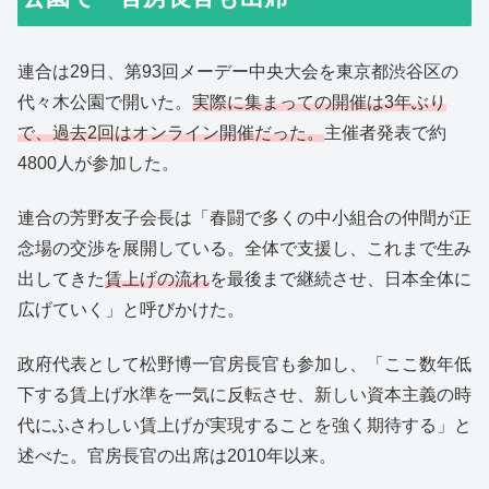
連合は29日、第93回メーデー中央大会を東京都渋谷区の
代々木公園で開いた。
実際に集まっての開催は3年ぶり
で、過去2回はオンライン開催だった。
主催者発表で約
4800人が参加した。
連合の芳野友子会長は「春闘で多くの中小組合の仲間が正
念場の交渉を展開している。全体で支援し、これまで生み
出してきた
賃上げの流れ
を最後まで継続させ、日本全体に
広げていく」と呼びかけた。
政府代表として松野博一官房長官も参加し、「ここ数年低
下する賃上げ水準を一気に反転させ、新しい資本主義の時
代にふさわしい賃上げが実現することを強く期待する」と
述べた。官房長官の出席は2010年以来。