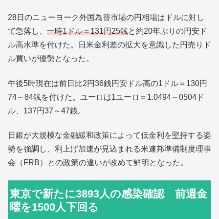
28日のニューヨーク外国為替市場の円相場はドルに対し
て急落し、
一時1ドル＝131円25銭
と約20年ぶりの円安ド
ル高水準を付けた。日米金利差の拡大を意識した円売りド
ル買いが優勢となった。
午後5時現在は前日比2円36銭円安ドル高の1ドル＝130円
74～84銭を付けた。ユーロは1ユーロ＝1.0494～0504ド
ル、137円37～47銭。
日銀が大規模な金融緩和政策によって低金利を堅持する姿
勢を強調し、利上げ加速が見込まれる米連邦準備制度理事
会（FRB）との政策の違いが改めて鮮明となった。
東京で新たに3893人の感染確認 前週金
曜を1500人下回る