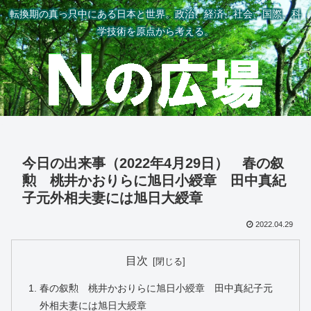
転換期の真っ只中にある日本と世界。政治、経済、社会、国際、科
学技術を原点から考える。
今日の出来事（2022年4月29日） 春の叙
勲 桃井かおりらに旭日小綬章 田中真紀
子元外相夫妻には旭日大綬章
2022.04.29
目次
春の叙勲 桃井かおりらに旭日小綬章 田中真紀子元
外相夫妻には旭日大綬章