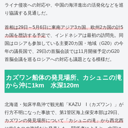
ライナ侵攻への対応や、中国の海洋進出の活発化などを巡
り協議する見通しだ。
首相は29日～5月6日に東南アジア3カ国、欧州2カ国の計5
カ国を歴訪する予定
で、インドネシアは最初の訪問先。同
国はロシアも参加している主要20カ国・地域（G20）の今
年の議長国で、29日の首脳会談では11月開催予定のG20
首脳会議を巡るロシアへの対応も議題となる模様だ。
カズワン船体の発見場所、カシュニの滝
から沖に1km 水深120m
北海道・知床半島沖で観光船「KAZU I（カズワン）」が
行方不明になった事故で、第1管区海上保安本部は29日、
カズワンの発見場所について「カシュニの滝」から西北西