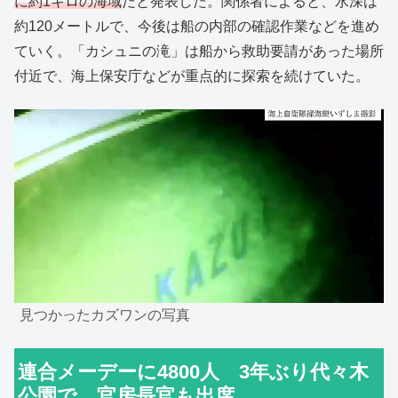
に約1キロの海域
だと発表した。関係者によると、水深は
約120メートルで、今後は船の内部の確認作業などを進め
ていく。「カシュニの滝」は船から救助要請があった場所
付近で、海上保安庁などが重点的に探索を続けていた。
見つかったカズワンの写真
連合メーデーに4800人 3年ぶり代々木
公園で 官房長官も出席