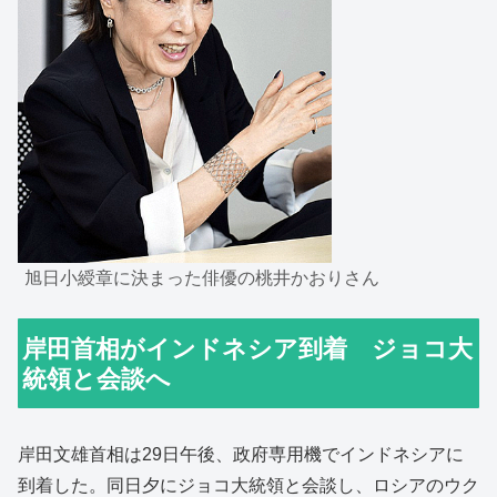
旭日小綬章に決まった俳優の桃井かおりさん
岸田首相がインドネシア到着 ジョコ大
統領と会談へ
岸田文雄首相は29日午後、政府専用機でインドネシアに
到着した。同日夕にジョコ大統領と会談し、ロシアのウク