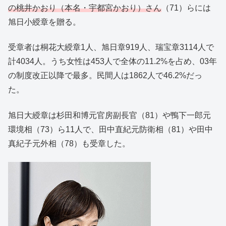
の桃井かおり（本名・宇都宮かおり）さん
（71）らには
旭日小綬章を贈る。
受章者は桐花大綬章1人、旭日章919人、瑞宝章3114人で
計4034人。うち女性は453人で全体の11.2%を占め、03年
の制度改正以降で最多。民間人は1862人で46.2%だっ
た。
旭日大綬章は杉田和博元官房副長官（81）や鴨下一郎元
環境相（73）ら11人で、田中直紀元防衛相（81）や田中
真紀子元外相（78）も受章した。