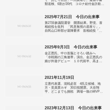
類送検、6割が20代 コロナ給付金詐欺事
件、警察庁が集計。自民・吉川赳氏18歳
と飲酒報道 政府・与党内からも進退迫
る声。鶏卵収賄、控訴断念表明 吉川元
2025年7月21日 今日の出来事
農相、有罪確定へ。日本安保理入り、184
第27回参議院選挙 開票結果。野党、首
カ国が支持 スイス、モザンビークなど
相続投を批判 「民意無視の居座り」。
も選出。「都民割」再開に申し込み殺
自民山口幹部が退陣要求 首相続投「強
到 一部数時間で販売終了。国内感染、
烈な違和感」。西田氏、首相続投「あり
新たに1万5600人 東京1600人、前週比
得ない」 京都選挙区４選、総裁選求め
511人減―新型コロナ。
る。臨時国会８月１日召集で調整 正副
議長を選出…政府・与党。関係改善基調
2025年9月3日 今日の出来事
に「暗雲」 右傾化への懸念も…韓国。
金正恩氏、中ロ首脳とそろい踏みへ
「冷戦期の三角連帯」演出。金正恩氏の
娘が外遊デビュー １０代前半、高まる
後継説。韓国国会議長、正恩氏と握手
プーチン氏と会話も。総裁選の前倒し論
拡大 麻生氏も表明、副大臣・政務官10
人超が賛成。関東で線状降水帯の恐れ
2021年11月19日
前線南下、大雨警戒…気象庁。次世代半
立憲代表選、混戦必至 4氏立候補、地
導体開発で企業連合 レゾナックなど２
方・党員票カギ 30日投開票。大谷翔
７社参画。
平、どこまでも挑戦 満場一致のMVPに
「来年も頑張ろう」。大谷翔平選手の記
念切手発売 日本郵便、1セット6100円。
AIが第6波予測、東京ピークで370人？
専門家は警戒呼びかけ。独、コロナ拡大
2023年12月13日 今日の出来事