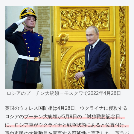
ロシアのプーチン大統領＝モスクワで2022年4月26日
英国のウォレス国防相は4月28日、ウクライナに侵攻する
ロシアの
プーチン大統領が5月9日の「対独戦勝記念日」
に、ロシア軍がウクライナと戦争状態にあると位置付け、
軍や市民の大量動員を宣言する可能性
に言及した。英ラジ