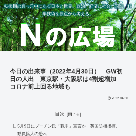
転換期の真っ只中にある日本と世界。政治、経済、社会、国際、科
学技術を原点から考える。
今日の出来事（2022年4月30日） GW初
日の人出 東京駅・大阪駅は4割超増加
コロナ前上回る地域も
2022.04.30
目次
5月9日にプーチン氏「戦争」宣言か 英国防相指摘、
動員拡大の恐れ