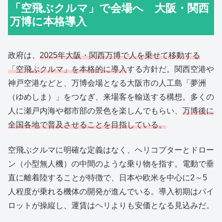
「空飛ぶクルマ」で会場へ 大阪・関西
万博に本格導入
政府は、
2025年大阪・関西万博で人を乗せて移動する
「空飛ぶクルマ」を本格的に導入
する方針だ。関西空港や
神戸空港などと、万博会場となる大阪市の人工島「夢洲
（ゆめしま）」をつなぎ、来場客を輸送する構想。多くの
人に瀬戸内海や都市部の景色を楽しんでもらい、
万博後に
全国各地で普及させることを目指している。
空飛ぶクルマに明確な定義はなく、ヘリコプターとドロー
ン（小型無人機）の中間のような乗り物を指す。電動で垂
直に離着陸することが特徴で、日本や欧米を中心に2～5
人程度が乗れる機体の開発が進んでいる。導入初期はパイ
ロットが操縦し、運賃はヘリよりも安価となる見込みだ。