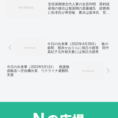
止まらず 1日6．5万人、病床逼迫。来春
安倍派閣僚交代人事の全容判明 西村経
卒業の大学生、就職内定率70％台を回
産相の後任は無派閥の斎藤健氏 総務相
復…文科省「業績回復で採用数増え
に松本氏が再登板 農水は坂本氏 官房
た」。86歳男性に博士号 大阪市立大
長官は林前外相。「報告書不記載、派閥
戦時下に過ごした満州の研究で。夜空に
から指示」 副防衛相暴露、発覚後かん
ぼんやり赤銅色 97.8％「ほぼ皆既」部
口令。内閣不信任案を否決 維新・国民
分月食、全国で。
賛成、臨時国会が閉幕。旧統一教会の財
産監視法成立 被害者救済、法テラスの
支援拡充。イスラエル軍、ガザの地下ト
ンネル内で軍事作戦 「水攻め」の報道
今日の出来事（2022年4月29日） 春の
も。化石燃料からの移行を明示 ＣＯＰ
叙勲 桃井かおりらに旭日小綬章 田中
２８、排出ゼロへ文書案。アジア成長、
真紀子元外相夫妻には旭日大綬章
４．９％に上方修正 中国、インドが貢
献―ＡＤＢ。認知症新薬を保険適用
「レカネマブ」年２９８万円―中医協。
今日の出来事（2022年5月1日） 救援物
資輸送へ空自機出発 ウクライナ避難民
支援