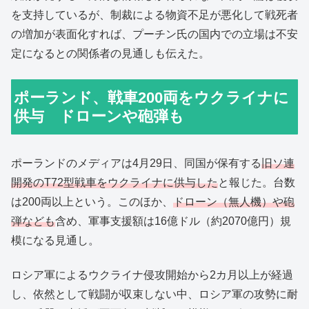
を支持しているが、制裁による物資不足が悪化して戦死者
の増加が表面化すれば、プーチン氏の国内での立場は不安
定になるとの関係者の見通しも伝えた。
ポーランド、戦車200両をウクライナに
供与 ドローンや砲弾も
ポーランドのメディアは4月29日、同国が保有する
旧ソ連
開発のT72型戦車をウクライナに供与した
と報じた。台数
は200両以上という。このほか、
ドローン（無人機）や砲
弾なども
含め、軍事支援額は16億ドル（約2070億円）規
模になる見通し。
ロシア軍によるウクライナ侵攻開始から2カ月以上が経過
し、依然として戦闘が収束しない中、ロシア軍の攻勢に耐