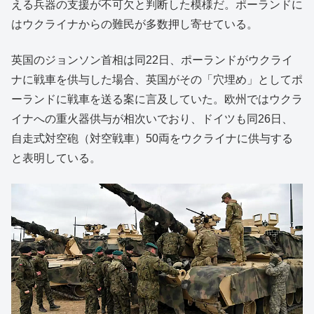
える兵器の支援が不可欠と判断した模様だ。ポーランドに
はウクライナからの難民が多数押し寄せている。
英国のジョンソン首相は同22日、ポーランドがウクライ
ナに戦車を供与した場合、英国がその「穴埋め」としてポ
ーランドに戦車を送る案に言及していた。欧州ではウクラ
イナへの重火器供与が相次いでおり、ドイツも同26日、
自走式対空砲（対空戦車）50両をウクライナに供与する
と表明している。