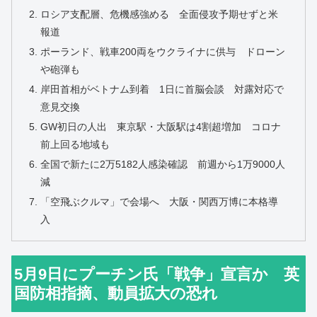
ロシア支配層、危機感強める 全面侵攻予期せずと米
報道
ポーランド、戦車200両をウクライナに供与 ドローン
や砲弾も
岸田首相がベトナム到着 1日に首脳会談 対露対応で
意見交換
GW初日の人出 東京駅・大阪駅は4割超増加 コロナ
前上回る地域も
全国で新たに2万5182人感染確認 前週から1万9000人
減
「空飛ぶクルマ」で会場へ 大阪・関西万博に本格導
入
5月9日にプーチン氏「戦争」宣言か 英
国防相指摘、動員拡大の恐れ