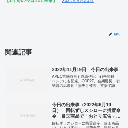
【1年前の今日の出来事】
2021年4月30日
enu
関連記事
2022年11月19日 今日の出来事
APEC首脳宣言も両論併記 戦争非難、
ロシアにも配慮。COP27、会期延長 初
議題の温暖化「損失と被害」支援で議論
難航。ツイッター、さらに1200人退社
か 買収前の3分の1に 米紙報道。太陽
光パネル義務化、ハウスメーカーへの支
援策発表 東京都。10の30乗「クエタ」
今日の出来事（2022年6月10
など デジタル化背景、新たな接頭語を
日） 回転ずしスシローに措置命
追加。全国の新規感染者は8万9887人 前
令 目玉商品で「おとり広告」―
週から約1万人増。
消費者庁
回転ずしスシローに措置命令 目玉商品
で「おとり広告」―消費者庁。逮捕や書