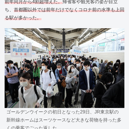
前年同月から4割超増えた。
帰省客や観光客の姿が目立
ち、
首都圏以外では前年だけでなくコロナ前の水準も上回
る駅が多かった。
ゴールデンウイークの初日となった29日、JR東京駅の
新幹線ホームはスーツケースなど大きな荷物を持った多
くの乗客でごった返した