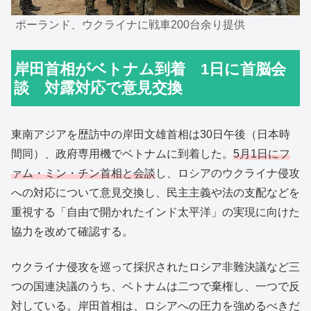
ポーランド、ウクライナに戦車200台余り提供
岸田首相がベトナム到着 1日に首脳会
談 対露対応で意見交換
東南アジアを歴訪中の岸田文雄首相は30日午後（日本時
間同）、政府専用機でベトナムに到着した。
5月1日にフ
ァム・ミン・チン首相と会談
し、ロシアのウクライナ侵攻
への対応について意見交換し、民主主義や法の支配などを
重視する「自由で開かれたインド太平洋」の実現に向けた
協力を改めて確認する。
ウクライナ侵攻を巡って採択されたロシア非難決議など三
つの国連決議のうち、ベトナムは二つで棄権し、一つで反
対している。岸田首相は、ロシアへの圧力を強めるべきだ