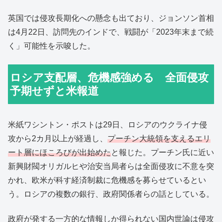
英国では侵攻長期化への懸念も出ており、ジョンソン首相
は4月22日、訪問先のインドで、戦闘が「2023年末まで続
く」可能性を示唆した。
ロシア支配層、危機感強める 全面侵攻
予期せずと米報道
米紙ワシントン・ポストは29日、ロシアのウクライナ侵
攻から2カ月以上が経過し、
プーチン大統領を支えるエリ
ート層にほころびが出始めた
と報じた。プーチン氏に近い
新興財閥オリガルヒや治安当局者らは全面侵攻に不意を突
かれ、欧米が科す経済制裁に危機感を募らせているとい
う。ロシアの複数の銀行、政府関係者らの話としている。
政府が発する一方的な情報しか得られない国内世論は侵攻