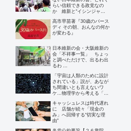
らい信頼できる政党なの
か 維新と“イシンジャ
ー”に批判的な大阪の人が語
高市早苗著『30歳のバース
る、大阪で起きていること
ディ その朝、おんなの何か
が変わる』
日本維新の会・大阪維新の
会「不祥事一覧」 ちょっ
と調べただけで、出るわ出
るわ …
「宇宙は人類のために設計
されている」説が、あなが
ち間違いとも言えないワ
ケ…物理学から考える「こ
の世界の存在理由」
キャッシュレスは時代遅れ
に 店舗が続々「現金の
み」へ回帰する“切実な理
由”
各党公約要旨【２６衆院