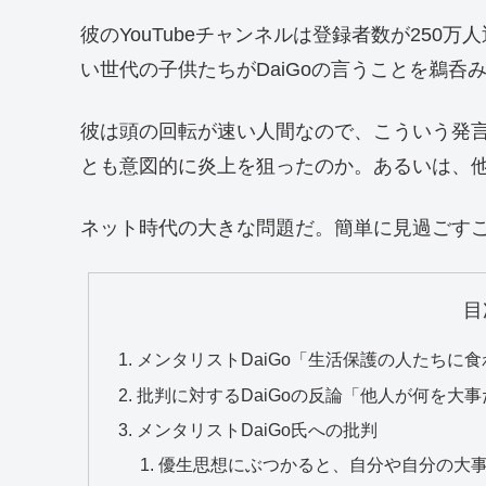
彼のYouTubeチャンネルは登録者数が25
い世代の子供たちがDaiGoの言うことを鵜呑
彼は頭の回転が速い人間なので、こういう発
とも意図的に炎上を狙ったのか。あるいは、
ネット時代の大きな問題だ。簡単に見過ごす
目
メンタリストDaiGo「生活保護の人たちに
批判に対するDaiGoの反論「他人が何を大
メンタリストDaiGo氏への批判
優生思想にぶつかると、自分や自分の大