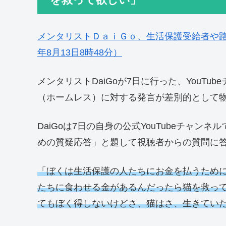
メンタリストＤａｉＧｏ、生活保護受給者や路上
年8月13日8時48分）
メンタリストDaiGoが7日に行った、YouT
（ホームレス）に対する発言が差別的として
DaiGoは7日の自身の公式YouTubeチャ
めの質疑応答」と題して視聴者からの質問に
「ぼくは生活保護の人たちにお金を払うため
たちに食わせる金があるんだったら猫を救っ
てもぼく得しないけどさ、猫はさ、生きてい