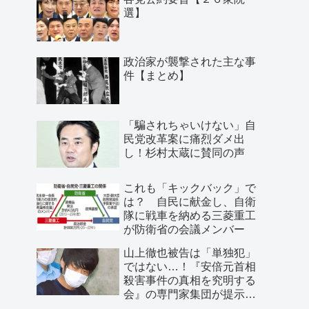
選】
政治家が襲撃された主な事
件【まとめ】
「騙されちゃいけない」自
民党改革案に痛烈ダメ出
し！杉村太蔵に賛同の声
これも「キックバック」で
は？ 自民に献金し、自衛
隊に戦車を納める三菱重工
が防衛省の会議メンバー
山上徹也被告は「単独犯」
ではない…！『安倍元首相
殺害事件の真相を究明する
会』の専門家集団が提示し
た「３つの根拠」