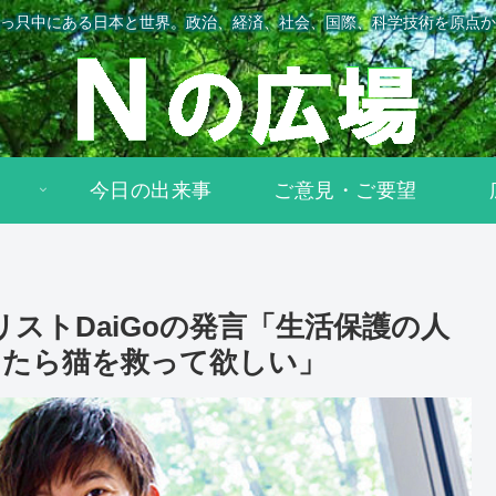
っ只中にある日本と世界。政治、経済、社会、国際、科学技術を原点か
今日の出来事
ご意見・ご要望
リストDaiGoの発言「生活保護の人
ったら猫を救って欲しい」