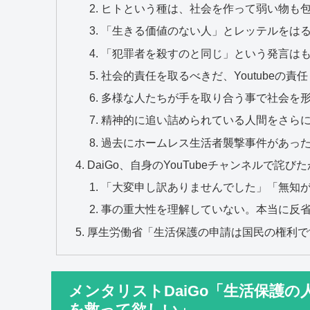
ヒトという種は、社会を作って弱い物も
「生きる価値のない人」とレッテルをは
「犯罪者を殺すのと同じ」という発言は
社会的責任を取るべきだ、Youtubeの責
多様な人たちが手を取り合う事で社会を
精神的に追い詰められている人間をさら
過去にホームレス生活者襲撃事件があっ
DaiGo、自身のYouTubeチャンネルで詫び
「大変申し訳ありませんでした」「無知
事の重大性を理解していない。本当に反省し
厚生労働省「生活保護の申請は国民の権利で
メンタリストDaiGo「生活保護
を救って欲しい」