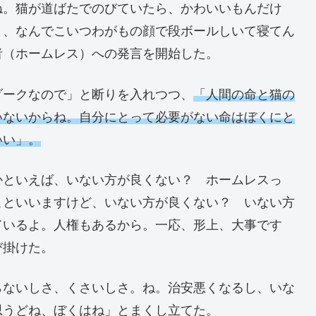
ね。猫が道ばたでのびていたら、かわいいもんだけ
と、なんでこいつわがもの顔で段ボールしいて寝てん
者（ホームレス）への発言を開始した。
ダークなので」と断りを入れつつ、
「人間の命と猫の
いないからね。自分にとって必要がない命はぼくにと
いい」。
かといえば、いない方が良くない？ ホームレスっ
こといいますけど、いない方が良くない？ いない方
ているよ。人権もあるから。一応、形上、大事です
び掛けた。
らないしさ、くさいしさ。ね。治安悪くなるし、いな
思うどね、ぼくはね」とまくし立てた。