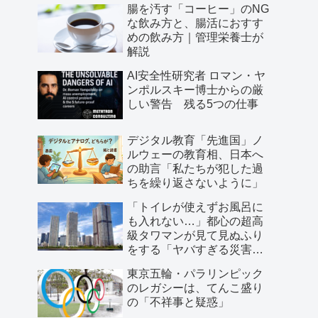
腸を汚す「コーヒー」のNG
な飲み方と、腸活におすす
めの飲み方｜管理栄養士が
解説
AI安全性研究者 ロマン・ヤ
ンポルスキー博士からの厳
しい警告 残る5つの仕事
デジタル教育「先進国」ノ
ルウェーの教育相、日本へ
の助言「私たちが犯した過
ちを繰り返さないように」
「トイレが使えずお風呂に
も入れない…」都心の超高
級タワマンが見て見ぬふり
をする「ヤバすぎる災害リ
スク」
東京五輪・パラリンピック
のレガシーは、てんこ盛り
の「不祥事と疑惑」