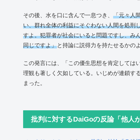
その後、水を口に含んで一息つき、
「元々人
い、群れ全体の利益にそぐわない人間を処刑
すよ。犯罪者が社会にいると問題ですし、み
同じですよ」
と持論に説得力を持たせるかの
この発言には、「この優生思想を肯定しては
理観も著しく欠如している。いじめが連鎖す
まった。
批判に対するDaiGoの反論「他