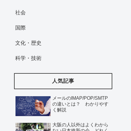
社会
国際
文化・歴史
科学・技術
人気記事
メールのIMAP/POP/SMTP
の違いとは？ わかりやす
く解説
大阪の人以外はよくわから
ない日本維新の会、どれく