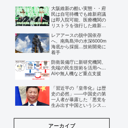
大阪維新の酷い実態・・府
民は自宅待機でも維新府議
は即入院可能、医療機関の
リストラを強行した維新、
公費で維新首長の飲み会を
レアアースの脱中国依存
開催…
へ、南鳥島沖の水深6000m
海底から採掘…技術開発に
着手
防衛装備庁に新研究機関、
先端の民生技術を活用へ…
AIや無人機など重点支援
「習近平の『皇帝化』は歴
史の必然」――中国史の第
一人者が暴露した「悪党を
生み出す中国というシステ
ム」
アーカイブ