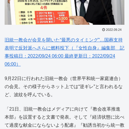
2022.09.24
旧統一教会が会見を開いた“最悪のタイミング”…国葬支持
表明で反対派へさらに燃料投下（『女性自身』編集部 記
事投稿日：2022/09/24 06:00 最終更新日：2022/09/24
06:00）
9月22日に行われた旧統一教会（世界平和統一家庭連合）
の会見。その様子からネット上では“逆ギレ”と言われるな
ど、波紋を呼んでいる。
「21日、旧統一教会はメディアに向けて『教会改革推進
本部』を設置すると文書で発表。そして『経済状態に比べ
て過度な献金にならないよう配慮』『勧誘当初から統一教