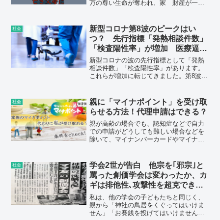
万の尊い生命が奪われ、家 財産が一瞬
にして無に帰し、平和な家庭が破壊しつ
くされたのだ〉。そして残った者には
〈明日をも知れぬ“原子病”の不安と、そし
新型コロナ第8波のピークはい
社会
て肉親を失った無限の悲しみが、いつい
つ？ 先行指標「発熱相談件数」
つまでも尾をひいて行く〉。
「検査陽性率」が増加 医療逼迫
は防げるか
新型コロナの波の先行指標として「発熱
相談件数」「検査陽性率」があります。
これらが増加に転じてきました。第8波が
始まったと考えられますが、ピークはい
つ頃が想定されるでしょうか。
親に「マイナポイント」を受け取
社会
らせる方法！代理申請はできる？
親が高齢の場合でも、認知症などで自力
での申請がどうしても難しい場合などを
除いて、マイナンバーカードやマイナポ
イントの代理申請は原則できない。
学会2世が告白 他宗を｢邪宗｣と
社会
罵った創価学会は変わったか、カ
ギは排他性､攻撃性を超克できる
か否かだ
私は、他の学会の子どもたちと同じく、
親から「神社の鳥居をくぐってはいけま
せん」「お賽銭を投げてはいけません」