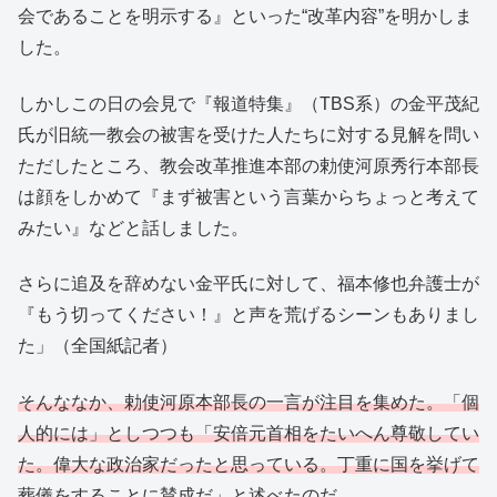
会であることを明示する』といった“改革内容”を明かしま
した。
しかしこの日の会見で『報道特集』（TBS系）の金平茂紀
氏が旧統一教会の被害を受けた人たちに対する見解を問い
ただしたところ、教会改革推進本部の勅使河原秀行本部長
は顔をしかめて『まず被害という言葉からちょっと考えて
みたい』などと話しました。
さらに追及を辞めない金平氏に対して、福本修也弁護士が
『もう切ってください！』と声を荒げるシーンもありまし
た」（全国紙記者）
そんななか、勅使河原本部長の一言が注目を集めた。「個
人的には」としつつも「安倍元首相をたいへん尊敬してい
た。偉大な政治家だったと思っている。丁重に国を挙げて
葬儀をすることに賛成だ」と述べたのだ。