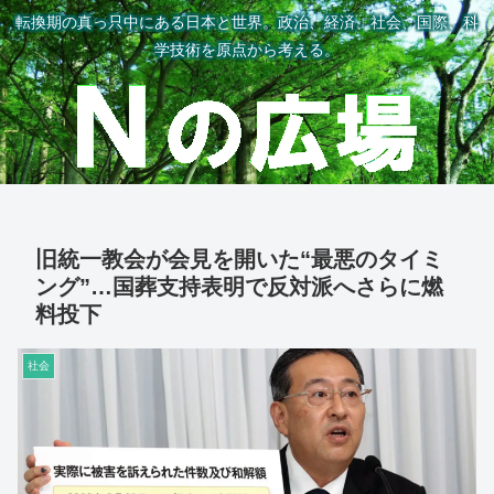
転換期の真っ只中にある日本と世界。政治、経済、社会、国際、科
学技術を原点から考える。
旧統一教会が会見を開いた“最悪のタイミ
ング”…国葬支持表明で反対派へさらに燃
料投下
社会