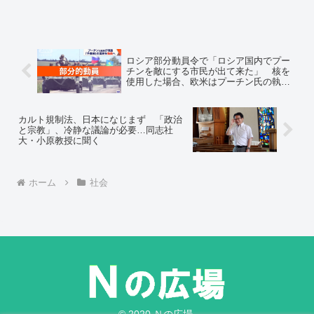
「他宗の神社で手を合わせてはいけませ
ん」などと教わってきた。その頃、学会
では他宗教や他宗派のことを「邪教・邪
宗」と呼んでいた。
ロシア部分動員令で「ロシア国内でプー
チンを敵にする市民が出て来た」 核を
使用した場合、欧米はプーチン氏の執務
場所も核報復
カルト規制法、日本になじまず 「政治
と宗教」、冷静な議論が必要…同志社
大・小原教授に聞く
ホーム
社会
© 2020 Ｎの広場.