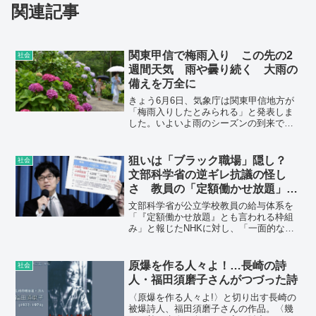
関連記事
関東甲信で梅雨入り この先の2
社会
週間天気 雨や曇り続く 大雨の
備えを万全に
きょう6月6日、気象庁は関東甲信地方が
「梅雨入りしたとみられる」と発表しま
した。いよいよ雨のシーズンの到来で
す。梅雨入り早々、あす7日（火）にかけ
て、関東甲信地方は大雨に警戒・注意し
てください。この先2週間は梅雨空が続
狙いは「ブラック職場」隠し？
社会
き、前半は空気ヒンヤリ、後半はかなり
文部科学省の逆ギレ抗議の怪し
蒸し暑い日も出てきそうです。
さ 教員の「定額働かせ放題」
NHK報道めぐり
文部科学省が公立学校教員の給与体系を
「『定額働かせ放題』とも言われる枠組
み」と報じたNHKに対し、「一面的な報
道」と抗議する文書を出し、ウェブサイ
トに掲載した。文科省の振る舞いは、深
刻な問題を矮小（わいしょう）化させる
原爆を作る人々よ！…長崎の詩
社会
圧力ではないか。
人・福田須磨子さんがつづった詩
〈原爆を作る人々よ!〉と切り出す長崎の
被爆詩人、福田須磨子さんの作品。〈幾