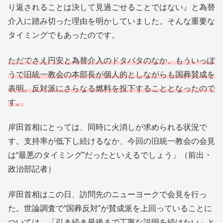
り返されることは決して見過ごせることではない』と為替
介入に踏み切った理由を明かしていました。そんな重要な
タイミングでもあったのです。
ただでさえ円安と為替介入のドタバタのなか、もういっぽ
うで旧統一教会の本部長が個人的としながらも国葬賛成を
表明。反対派にさらなる燃料を投下することとなったので
す。
岸田首相にとっては、同時に火消しが求められる状況で
す。支持率が低下し続けるなか、今回の旧統一教会の会見
は“最悪のタイミング”だったといえるでしょう」（前出・
政治部記者）
岸田首相はこの日、訪問先のニューヨークで会見を行っ
た。世論調査で“国葬反対”が賛成派を上回っていることに
ついては、「引き続き最後まで丁寧な説明を続けたい」と