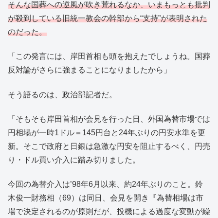
そんな国葬への逆風が吹き荒れるなか、いまもっとも批判
が殺到している旧統一教会の幹部から“支持”が表明された
のだった。
「この発言には、岸田首相も頭を抱えたでしょうね。国葬
反対論がさらに強まることになりましたから」
そう語るのは、政治部記者だ。
「そもそも岸田首相が会見を行った日、外国為替市場では
円相場が一時1ドル＝145円台と24年ぶりの円安水準を更
新。そこで政府と日銀は急激な円安を阻止するべく、円売
り・ドル買い介入に踏み切りました。
今回の為替介入は’98年6月以来、約24年ぶりのこと。鈴
木俊一財務相（69）は同日、会見を開き『為替相場は市
場で決定されるのが原則だが、投機による過度な変動が繰