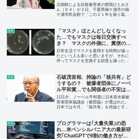
北朝鮮による拉致被害者の曽我ひとみさ
ん（６４）が２日、千葉県袖ケ浦市の袖
ケ浦市民会館で「この２１年を振り返っ
て思うこと」と題し、講演した。母親で
日本に帰国できていないミヨシさん＝拉
致当時（４６）＝とのいくつもの思い出
「マスク」ほとんどしなくなっ
社会
を明かし、ミヨシさんも含め拉致被害者
た…でもマスクは毎日交換すべ
全員の早期救出を訴えた。
き？ マスクの外側に、糞便の中
にいる「セレウス菌」検出のケー
日常生活でマスクを着用する時間が減っ
スも
たという人も多いと思いますが、それに
伴ってマスクを交換する頻度も減ったと
いう人もいるようです。そこで疑問。た
とえ、マスクの着用時間が数分であった
としても、毎日交換すべきなのでしょう
石破茂首相、持論の「核共有」ど
社会
か? 街の人に聞きました。あなたはどれ
うするの？ 被爆者団体にノーベ
ぐらいの頻度でマスクを交換しています
ル平和賞…でも関係者の不安は消
か?
えない
11日夕、ノーベル平和賞に日本原水爆被
害者団体協議会（被団協）が選ばれた。
日本では今月、「核共有」を持論とする
石破茂氏が首相に就任した。今回の平和
賞を踏まえてもなお、核抑止力への依存
を強める考えだろうか。
プログラマーは｢大量失業｣の恐
社会
れ…米ペンシルバニア大の最新研
究｢ChatGPTで8割の働き方が変