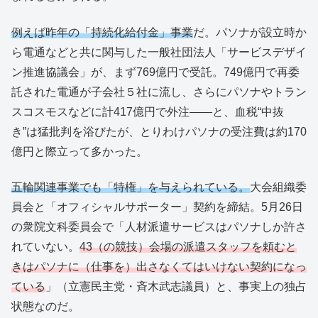
例えば昨年の「持続化給付金」事業
だ。パソナが設立時か
ら電通などと共に関与した一般社団法人「サービスデザイ
ン推進協議会」が、まず769億円で受託。749億円で再委
託された電通が子会社５社に流し、さらにパソナやトラン
スコスモスなどに計417億円で外注――と、血税“中抜
き”は猛批判を浴びたが、とりわけパソナの受注費は約170
億円と際立って多かった。
五輪関連事業でも「特権」を与えられている。
大会組織委
員会と「オフィシャルサポーター」契約を締結。5月26日
の衆院文科委員会で「人材派遣サービスはパソナしか許さ
れていない。
43（の競技）会場の派遣スタッフを頼むと
きはパソナに（仕事を）出さなくてはいけない契約になっ
ている
」（立憲民主党・斉木武志議員）と、事実上の独占
状態なのだ。