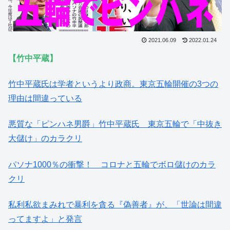
2021.06.09
2022.01.24
【竹中平蔵】
竹中平蔵氏は学者というより政商。東京五輪開催の3つの
理由は間違っている
悪質な「ピンハネ男爵」竹中平蔵氏 東京五輪で「中抜き
大儲け」のカラクリ
パソナ1000％の衝撃！ コロナと五輪でボロ儲けのカラ
クリ
私利私欲まみれで暴利を貪る『偽善者』が、「世論は間違
ってますよ」と発言