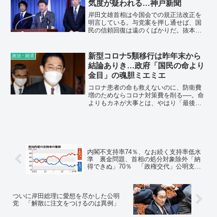
気度が疑われる…神戸新聞
岸田文雄首相は今国会での規正法改正を
明言している。与党案を押し通せば、国
民の信頼回復は遠のくばかりだ。抜本改
革を唱えるなら、野党案を全面的に取り
入れる覚悟で国会審議に臨むべきだ。
新型コロナ5類移行は昨年末から
政治・経済
結論ありき…政府「国民の命より
金目」の魂胆ミエミエ
コロナ患者の命も救えないのに、防衛費
増のためならコロナ対策費を削る──。命
よりもカネが大事とは、やはり「最後は
金目でしょ」としか言いようがない。
内閣不支持率74％、なお続く支持率低水
準 裏金問題、首相の処分対象除外「納
得できぬ」70％ 「政権交代」公明支持
層でも3割弱…毎日新聞世論調査
ついに岸田総理に愛想を尽かした公明
党 「解散に注文をつけるのは異例」