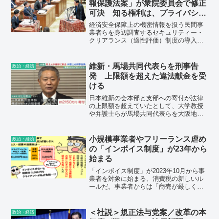
報保護法案」が衆院委員会で修正
たら療養はほぼ受け入れられないわけで
可決 知る権利は、プライバシー
す。結果として自宅で亡くなっている現
侵害は…
実がある。」「水害があって自宅にいら
経済安全保障上の機密情報を扱う民間事
れなかったら、体育館なりを使って避難
業者らを身辺調査するセキュリティー・
する場所を作るのが災害対応です。自宅
クリアランス（適性評価）制度の導入を
で療養ができず、自宅にいてはダメとい
柱とした「重要経済安保情報保護法案」
うことになれば、体育館なりを使って療
が5日、衆院内閣委員会で与党や立憲民主
養が受けられるようにしなければいけな
党、日本維新の会などの賛成多数で可決
維新・馬場共同代表らを刑事告
政治・経済
いはずなんです」と話した。
された。
発 上限額を超えた違法献金を受
ける
日本維新の会本部と支部への寄付が法律
の上限額を超えていたとして、大学教授
や弁護士らが馬場共同代表らを大阪地検
に刑事告発した。
小規模事業者やフリーランス虐め
政治・経済
の「インボイス制度」が23年から
始まる
「インボイス制度」が2023年10月から事
業者を対象に始まる、消費税の新しいル
ールだ。事業者からは「商売が厳しくな
る」といった不安や悲鳴の声が上がって
いる。インボイス制度とは何か、東京新
聞の記事を転載した。
＜社説＞規正法与党案／改革の本
政治・経済