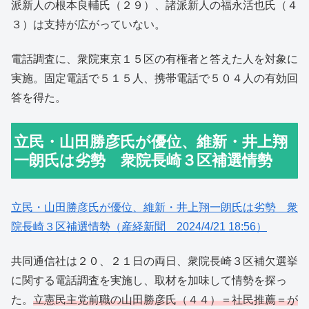
派新人の根本良輔氏（２９）、諸派新人の福永活也氏（４
３）は支持が広がっていない。
電話調査に、衆院東京１５区の有権者と答えた人を対象に
実施。固定電話で５１５人、携帯電話で５０４人の有効回
答を得た。
立民・山田勝彦氏が優位、維新・井上翔
一朗氏は劣勢 衆院長崎３区補選情勢
立民・山田勝彦氏が優位、維新・井上翔一朗氏は劣勢 衆
院長崎３区補選情勢（産経新聞 2024/4/21 18:56）
共同通信社は２０、２１日の両日、衆院長崎３区補欠選挙
に関する電話調査を実施し、取材を加味して情勢を探っ
た。
立憲民主党前職の山田勝彦氏（４４）＝社民推薦＝が