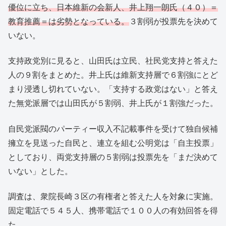
優位に立ち、日本維新の会新人、井上翔一朗氏（４０）＝
教育推薦＝は劣勢となっている。
３割弱が投票先を決めて
いない。
支持政党別に見ると、山田氏は立民、社民党支持と答えた
人の９割をまとめた。井上氏は維新支持層で６割強にとど
まり浸透し切れていない。「支持する政党はない」と答え
た無党派層では山田氏が５割弱、井上氏が１割強だった。
自民党派閥のパーティー収入不記載事件を受けて独自候補
擁立を見送った自民と、連立を組む公明党は「自主投票」
としており、両党支持層の５割弱は投票先を「まだ決めて
いない」とした。
調査は、衆院長崎３区の有権者と答えた人を対象に実施。
固定電話で５４５人、携帯電話で１００人の有効回答を得
た。