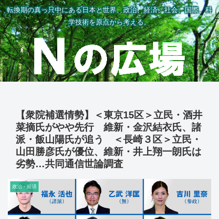
転換期の真っ只中にある日本と世界。政治、経済、社会、国際、科
学技術を原点から考える。
【衆院補選情勢】＜東京15区＞立民・酒井
菜摘氏がやや先行 維新・金沢結衣氏、諸
派・飯山陽氏が追う ＜長崎３区＞立民・
山田勝彦氏が優位、維新・井上翔一朗氏は
劣勢…共同通信世論調査
政治・経済