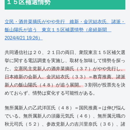
１５区補選情勢
立民・酒井菜摘氏がやや先行 維新・金沢結衣氏、諸派・
飯山陽氏が追う 東京１５区補選情勢（産経新聞
2024/4/21 19:26）
共同通信社は２０、２１日の両日、衆院東京１５区補欠選
挙に関する電話調査を実施し、取材を加味して情勢を探っ
た。
立憲民主党新人の酒井菜摘氏（３７）がやや先行し、
日本維新の会新人、金沢結衣氏（３３）＝教育推薦、諸派
新人の飯山陽氏（４８）が追う展開。
３割弱が投票先を決
めておらず、情勢は変化する可能性がある。
無所属新人の乙武洋匡氏（４８）＝国民推薦＝は伸び悩ん
でいる。無所属新人の須藤元気氏（４６）、無所属元職の
秋元司氏（５２）、参政党新人の吉川里奈氏（３６）、諸