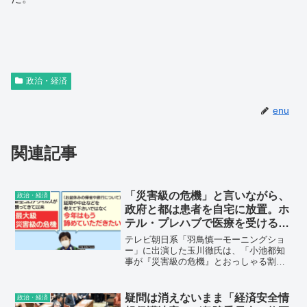
政治・経済
enu
関連記事
「災害級の危機」と言いながら、
政治・経済
政府と都は患者を自宅に放置。ホ
テル・プレハブで医療を受けるこ
とができる体制を整えよ。
テレビ朝日系「羽鳥慎一モーニングショ
ー」に出演した玉川徹氏は、「小池都知
事が『災害級の危機』とおっしゃる割に
は、災害級の対応をやっているのかと」
と対応に疑問を呈し、「私は自宅療養と
いうことに、自宅療養という言葉自体が
疑問は消えないまま「経済安全情
政治・経済
前からおかしいと言っている。自宅にい