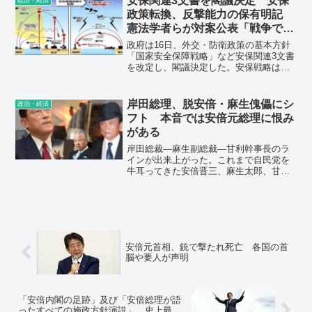
安保関連3文書を閣議決定 安保
っている。
政策転換、反撃能力の保有明記
憲法学者らが対案公表「戦争では
なく平和の準備を」
政府は16日、外交・防衛政策の基本方針
「国家安全保障戦略」など安保関連3文書
を改定し、閣議決定した。安保戦略は、
相手国のミサイル発射拠点などをたたく
反撃能力（敵基地攻撃能力）の保有を明
記した。相手国内を攻撃する能力を保有
岸田総理、脱安倍・麻生傀儡にシ
政治・経済
してこなかった従来の安保政策を大きく
フト 本音では安倍元総理に恨み
転換することになる。
がある
岸田総裁―麻生副総裁―甘利幹事長のラ
インが出来上がった。これまで自民党を
牛耳ってきた安倍晋三、麻生太郎、甘利
明の３氏のうち、安倍元首相だけライン
から外れた形だ。岸田氏は、昨年、安倍
さんからの禅譲を期待していたが、総裁
選ではハシゴを外された。岸田氏は本音
では安倍さんに恨みがある。
安倍元首相、銃で撃たれ死亡 各国の首
脳や要人が声明
「安倍内閣の足跡」及び「安倍総理が語
ったすべての施政方針演説」 史上最