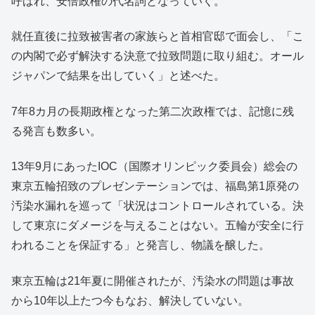
呼ばれ、安倍政権の代名詞となっていく。
就任直後に拉致被害者の家族らと首相官邸で面会し、「こ
の内閣で必ず解決する決意で拉致問題に取り組む。オール
ジャパンで結果を出していく」と述べた。
7年8カ月の長期政権となった第二次政権では、記憶に残
る発言も数多い。
13年9月にあったIOC（国際オリンピック委員会）総会の
東京五輪招致のプレゼンテーションでは、福島第1原発の
汚染水漏れを巡って「状況はコントロールされている。決
して東京にダメージを与えることはない。五輪が安全に行
われることを保証する」と発言し、物議を醸した。
東京五輪は21年夏に開催されたが、汚染水の問題は事故
から10年以上たつ今もなお、解決していない。