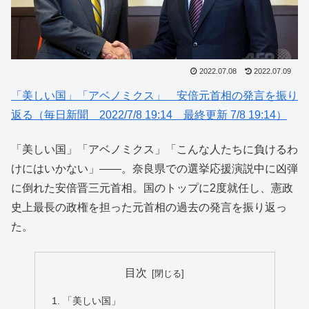
2022.07.08
2022.07.09
「美しい国」「アベノミクス」 安倍元首相の発言を振り
返る（毎日新聞 2022/7/8 19:14 最終更新 7/8 19:14）
「美しい国」「アベノミクス」「こんな人たちに負けるわ
けにはいかない」――。奈良県での選挙応援演説中に凶弾
に倒れた安倍晋三元首相。国のトップに2度就任し、憲政
史上最長の政権を担った元首相の過去の発言を振り返っ
た。
目次
「美しい国」