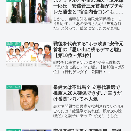
元グラドルと不倫の国民・玉木雄
一郎氏 安倍晋三元首相がブチギ
レた過去と“宿舎内合コン”も…
「処分が必要」党内では針のむし
しかし、当時を知る自民党関係者は、こ
ろ
う明かす。「あの安倍さんが『失礼な奴
だ』と怒って、破談になったのが真相で
すよ。というのも、香川2区にはすでに7
期も当選した公認候補がいるのに、『優
秀な自分は将来、党を担う人材だから』
戦後を代表する“ホラ吹き”安倍元
政治・経済
と、差し替えて自分を出せと要求したか
首相の「思い出に残るデマと嘘」
らです。
【第10位～第1位】
戦後を代表する“ホラ吹き”安倍元首相の
「思い出に残るデマと嘘」【第10位～第5
位】（日刊ゲンダイ 公開日：
2022/08/20 06:00 更新日：2022/08/20
06:00）安倍元首相の思い出に残るデマと
嘘「私が嘘言うわけない」が嘘...
泉健太は不出馬？ 立憲代表選で
政治・経済
推薦人20人確保できず…“言うだ
け番長”バレて不人気
裏ガネ問題で自民党が批判されていた4月
ごろには「総選挙があれば、私が次の総
理だ」と調子に乗っていたが、さしたる
疑惑追及もできず、支持率は伸びないま
んま。党内から枝野幸男（60）や野田佳
彦（67）らへの待望論が出てきて泉は焦
政治・経済