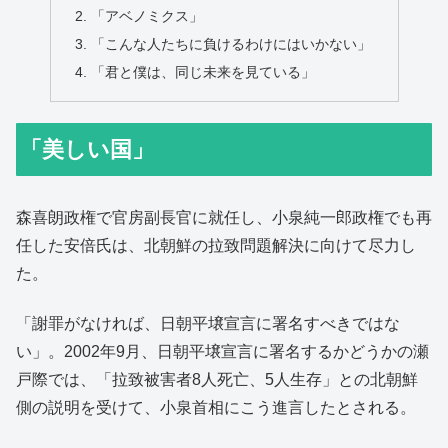
「アベノミクス」
「こんな人たちに負けるわけにはいかない」
「君と僕は、同じ未来を見ている」
「美しい国」
森喜朗政権で官房副長官に就任し、小泉純一郎政権でも再
任した安倍氏は、北朝鮮の拉致問題解決に向けて尽力し
た。
「謝罪がなければ、日朝平壌宣言に署名すべきではな
い」。2002年9月、日朝平壌宣言に署名するかどうかの瀬
戸際では、「拉致被害者8人死亡、5人生存」との北朝鮮
側の説明を受けて、小泉首相にこう進言したとされる。