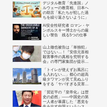
デジタル教育「先進国」ノ
ルウェーの教育相、日本へ
の助言「私たちが犯した過
ちを繰り返さないように」
AI安全性研究者 ロマン・ヤ
ンポルスキー博士からの厳
しい警告 残る5つの仕事
山上徹也被告は「単独犯」
ではない…！『安倍元首相
殺害事件の真相を究明する
会』の専門家集団が提示し
た「３つの根拠」
「トイレが使えずお風呂に
も入れない…」都心の超高
級タワマンが見て見ぬふり
をする「ヤバすぎる災害リ
スク」
「習近平の『皇帝化』は歴
史の必然」――中国史の第
一人者が暴露した「悪党を
生み出す中国というシステ