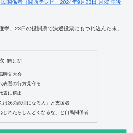
関係者（関西テレビ 2024年9月23日 月曜 午後
選挙。23日の投開票で決選投票にもつれ込んだ末、
次
臨時党大会
代表選の行方見守る
代表に選出
んは次の総理になる人」と支援者
ねじれたらしんどくなるな」と自民関係者