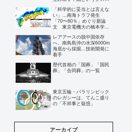
ム」
「科学的に妥当とは言えな
い」…南海トラフ発生
「70〜80％」めぐり新論
文 東京電機大の橋本学特
任教授ら
レアアースの脱中国依存
へ、南鳥島沖の水深6000m
海底から採掘…技術開発に
着手
歴代首相の「国葬」「国民
葬」「合同葬」の一覧
東京五輪・パラリンピック
のレガシーは、てんこ盛り
の「不祥事と疑惑」
アーカイブ