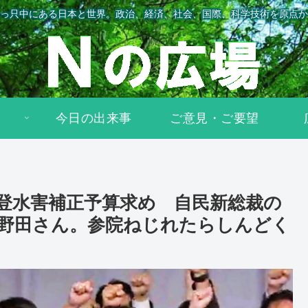
っ只中にある日本と世界。政治、経済、社会、国際、科学技術を原点か
今日の出来事
ご意見・ご要望
登水害補正予算求め 自民新総裁の
野田さん。参院ねじれたらしんどく