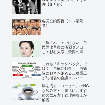
件【まとめ】
各党公約要旨【２６衆院
選】
「騙されちゃいけない」自
民党改革案に痛烈ダメ出
し！杉村太蔵に賛同の声
これも「キックバック」で
は？ 自民に献金し、自衛
隊に戦車を納める三菱重工
が防衛省の会議メンバー
腸を汚す「コーヒー」のNG
な飲み方と、腸活におすす
めの飲み方｜管理栄養士が
解説