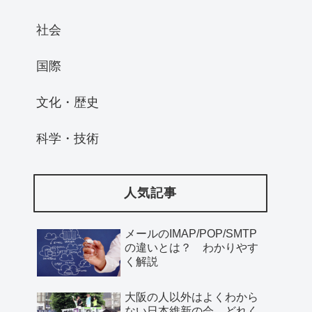
社会
国際
文化・歴史
科学・技術
人気記事
メールのIMAP/POP/SMTP
の違いとは？ わかりやす
く解説
大阪の人以外はよくわから
ない日本維新の会、どれく