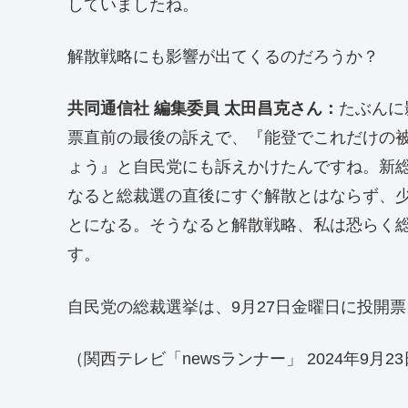
していましたね。
解散戦略にも影響が出てくるのだろうか？
共同通信社 編集委員 太田昌克さん：
たぶんに
票直前の最後の訴えで、『能登でこれだけの
ょう』と自民党にも訴えかけたんですね。新
なると総裁選の直後にすぐ解散とはならず、
とになる。そうなると解散戦略、私は恐らく総
す。
自民党の総裁選挙は、9月27日金曜日に投開
（関西テレビ「newsランナー」 2024年9月2