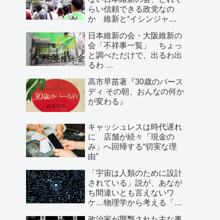
らい信頼できる政党なの
か 維新と“イシンジャ
ー”に批判的な大阪の人が語
日本維新の会・大阪維新の
る、大阪で起きていること
会「不祥事一覧」 ちょっ
と調べただけで、出るわ出
るわ …
高市早苗著『30歳のバース
ディ その朝、おんなの何か
が変わる』
キャッシュレスは時代遅れ
に 店舗が続々「現金の
み」へ回帰する“切実な理
由”
「宇宙は人類のために設計
されている」説が、あなが
ち間違いとも言えないワ
ケ…物理学から考える「こ
の世界の存在理由」
政治家が襲撃された主な事