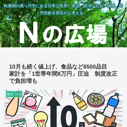
転換期の真っ只中にある日本と世界。政治、経済、社会、国際、科
学技術を原点から考える。
10月も続く値上げ、食品など6500品目
家計を「1世帯年間8万円」圧迫 制度改正
で負担増も
政治・経済