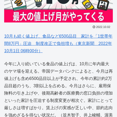
2022.10.02
10月も続く値上げ、食品など6500品目 家計を「1世帯年
間8万円」圧迫 制度改正で負担増も（東京新聞 2022年
10月1日 06時00分）
今年に入り続いている食品の値上げは、10月に年内最大
のヤマ場を迎える。帝国データバンクによると、今月は再
値上げも含め6500品目以上が予定され、今年の累計約2万
品目超のうち、3割以上を占める。今月はさらに、雇用保
険料の引き上げや、後期高齢者の医療費の窓口負担の増加
といった家計を圧迫する制度変更が相次ぐ。家計にとって
厳しさは増すばかり。賃上げの実感が乏しい中、節約志向
を強めざるを得ない状況だ。（並木智子、井上峻輔、渥美