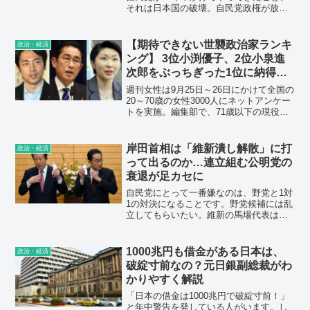
それは日本国の破壊。自民党政権が放っ
た「利権政治の無数の毒矢」。自民党=利
権。アベノミクスの大嘘。教育現場は
「ブラック職場」 給特法を廃止して残
【期待できない世襲政治家ランキ
政治・経済
業代を出すか、人を増やすか。
ング】 3位小渕優子、2位小泉進
次郎をぶっちぎった1位に納得の
声「まさに悪政」「増税ばっか
週刊女性は9月25日～26日にかけて全国の
り」「岸田政権に殺される」
20～70歳の女性3000人にネットアンケー
トを実施。編集部で、71歳以下の現役の
世襲国会議員34名を挙げ『期待できない
議員』を選んでもらった。
岸田首相は「維新潰し解散」に打
政治・経済
って出るのか…連立組む公明党の
衰退が足カセに
自民党にとって一番嫌なのは、野党と1対
1の対決になることです。野党候補には乱
立してもらいたい。維新の馬場代表は、
立憲民主党との選挙協力について『あり
得ない』と断言しています。これは自民
にとって都合がよい。
1000兆円も借金がある日本は、
政治・経済
破綻寸前なの？元日銀副総裁がわ
かりやすく解説
「日本の借金は1000兆円で破綻寸前！」
と年中警告を発している人がいます。し