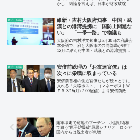
かし、結論を言えば、日本が財政破綻す
ることはありません。
維新・吉村大阪府知事 中国・武
政治・経済
漢との港湾提携に「国防上問題な
い」 「一帯一路」で物議も
大阪府の吉村洋文知事は5月30日の府議会
本会議で、府と大阪市の共同部局が昨年
12月に結んだ中国・武漢との港湾提携に
ついて「国防の観点から、問題があるな
ら当然やめるべきだと思うが、そうとも
思わない」と述べ、協力関係を維持する
安倍前総理の『お友達官僚』は
政治・経済
考えを示した。
次々に栄職に収まっている
安倍前首相の側近官僚たちが続々と手に
入れる「栄職ポスト」（マネーポストＷ
ＥＢ 3/15(月) 7:00配信）より安倍前政権
で重用された“お友達官僚”は次々に栄職に
収まっていた。今井尚哉 氏安倍内閣で首
相補佐官兼政務秘書官、官邸官僚の筆頭
を務...
露軍壊走で窮地のプーチン 小型戦術核
で狙う“原子炉爆破”最悪シナリオ ロシア
国内からは脱出者が急増