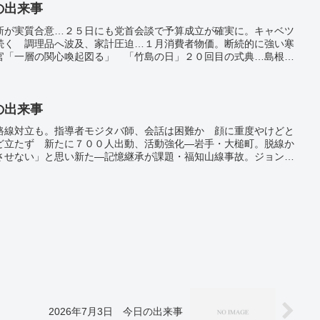
日の出来事
新が実質合意…２５日にも党首会談で予算成立が確実に。キャベツ
続く 調理品へ波及、家計圧迫…１月消費者物価。断続的に強い寒
官「一層の関心喚起図る」 「竹島の日」２０回目の式典…島根
日の出来事
路線対立も。指導者モジタバ師、会話は困難か 顔に重度やけどと
ど立たず 新たに７００人出動、活動強化―岩手・大槌町。脱線か
させない」と思い新た―記憶継承が課題・福知山線事故。ジョン万
028年大河ドラマ。
2026年7月3日 今日の出来事