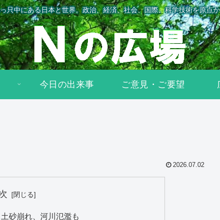
っ只中にある日本と世界。政治、経済、社会、国際、科学技術を原点か
今日の出来事
ご意見・ご要望
2026.07.02
次
 土砂崩れ、河川氾濫も