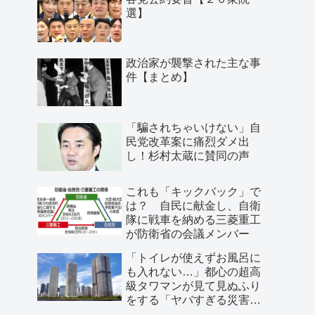
選】
政治家が襲撃された主な事
件【まとめ】
「騙されちゃいけない」自
民党改革案に痛烈ダメ出
し！杉村太蔵に賛同の声
これも「キックバック」で
は？ 自民に献金し、自衛
隊に戦車を納める三菱重工
が防衛省の会議メンバー
「トイレが使えずお風呂に
も入れない…」都心の超高
級タワマンが見て見ぬふり
をする「ヤバすぎる災害リ
スク」