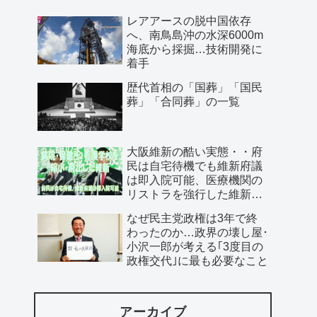
レアアースの脱中国依存
へ、南鳥島沖の水深6000m
海底から採掘…技術開発に
着手
歴代首相の「国葬」「国民
葬」「合同葬」の一覧
大阪維新の酷い実態・・府
民は自宅待機でも維新府議
は即入院可能、医療機関の
リストラを強行した維新、
公費で維新首長の飲み会を
なぜ民主党政権は3年で終
開催…
わったのか…政界の壊し屋･
小沢一郎が考える｢3度目の
政権交代｣に最も必要なこと
アーカイブ