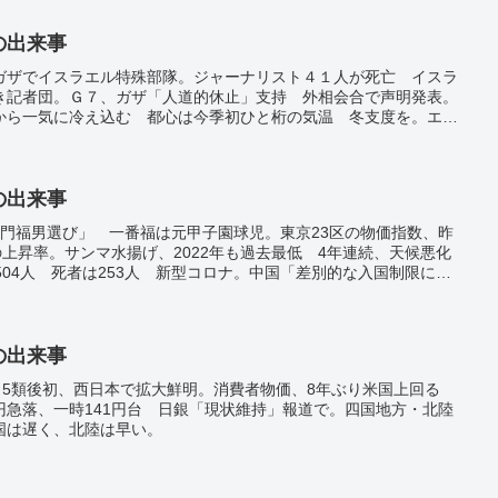
日の出来事
ガザでイスラエル特殊部隊。ジャーナリスト４１人が死亡 イスラ
き記者団。Ｇ７、ガザ「人道的休止」支持 外相会合で声明発表。
から一気に冷え込む 都心は今季初ひと桁の気温 冬支度を。エル
に高温もとＷＭＯ警戒。中国の加速器、２７年着工も 全周１００
日の出来事
開門福男選び」 一番福は元甲子園球児。東京23区の物価指数、昨
りの上昇率。サンマ水揚げ、2022年も過去最低 4年連続、天候悪化
504人 死者は253人 新型コロナ。中国「差別的な入国制限に対
新規ビザ発給停止。ブラジル議会襲撃、1500人拘束 前大統領
日の出来事
超 5類後初、西日本で拡大鮮明。消費者物価、8年ぶり米国上回る
。円急落、一時141円台 日銀「現状維持」報道で。四国地方・北陸
国は遅く、北陸は早い。