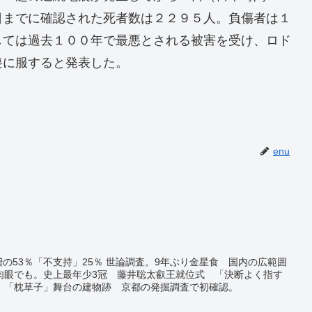
日までに確認された死者数は２２９５人。負傷者は１
しては過去１００年で最悪とされる被害を受け、ロド
喪に服すると発表した。
enu
増の53％「不支持」25％ 世論調査。9年ぶり金星食 国内の広範囲
肉眼でも。史上最年少3冠 藤井聡太叡王就位式 「決断よく指す
」「枕草子」舞台の建物跡 京都の発掘調査で初確認。