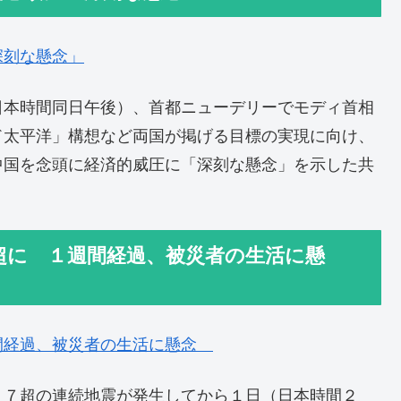
深刻な懸念」
日本時間同日午後）、首都ニューデリーでモディ首相
ド太平洋」構想など両国が掲げる目標の実現に向け、
中国を念頭に経済的威圧に「深刻な懸念」を示した共
超に １週間経過、被災者の生活に懸
間経過、被災者の生活に懸念
）７超の連続地震が発生してから１日（日本時間２