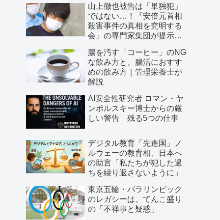
山上徹也被告は「単独犯」
ではない…！『安倍元首相
殺害事件の真相を究明する
会』の専門家集団が提示し
た「３つの根拠」
腸を汚す「コーヒー」のNG
な飲み方と、腸活におすす
めの飲み方｜管理栄養士が
解説
AI安全性研究者 ロマン・ヤ
ンポルスキー博士からの厳
しい警告 残る5つの仕事
デジタル教育「先進国」ノ
ルウェーの教育相、日本へ
の助言「私たちが犯した過
ちを繰り返さないように」
東京五輪・パラリンピック
のレガシーは、てんこ盛り
の「不祥事と疑惑」