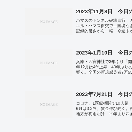
2023年11月8日 今
ハマスのトンネル破壊進行 
エル・ハマス衝突で―国境な
記録的暑さから一転 今週末
ニーニョ来春まで継続 さら
キロ、日欧に対抗。
2023年1月10日 今
兵庫・西宮神社で3年ぶり「
年12月は4%上昇 40年ぶ
響く。全国の新規感染者7万5
抗措置」…日本人と韓国人への
は米国で入院。
2023年7月21日 今
コロナ、1医療機関で10人
6月は3.3％、賃金伸び鈍く
地方が梅雨明け 平年より四