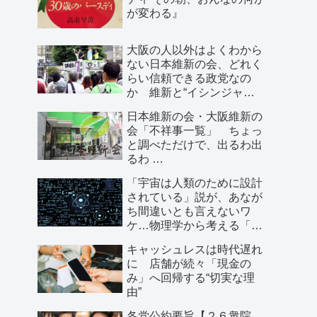
が変わる』
大阪の人以外はよくわから
ない日本維新の会、どれく
らい信頼できる政党なの
か 維新と“イシンジャ
ー”に批判的な大阪の人が語
日本維新の会・大阪維新の
る、大阪で起きていること
会「不祥事一覧」 ちょっ
と調べただけで、出るわ出
るわ …
「宇宙は人類のために設計
されている」説が、あなが
ち間違いとも言えないワ
ケ…物理学から考える「こ
の世界の存在理由」
キャッシュレスは時代遅れ
に 店舗が続々「現金の
み」へ回帰する“切実な理
由”
各党公約要旨【２６衆院