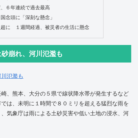
度、６年連続で過去最高
中国念頭に「深刻な懸念」
人超に １週間経過、被災者の生活に懸念
土砂崩れ、河川氾濫も
河川氾濫も
長崎、熊本、大分の５県で線状降水帯が発生するなど
市では、未明に１時間で８０ミリを超える猛烈な雨を
り、気象庁は雨による土砂災害や低い土地の浸水、河