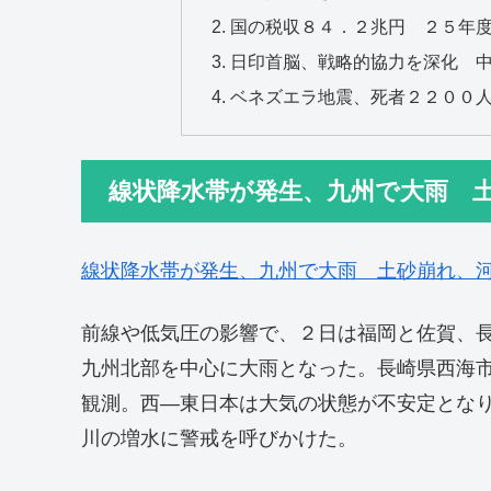
国の税収８４．２兆円 ２５年
日印首脳、戦略的協力を深化 
ベネズエラ地震、死者２２００
線状降水帯が発生、九州で大雨 
線状降水帯が発生、九州で大雨 土砂崩れ、
前線や低気圧の影響で、２日は福岡と佐賀、
九州北部を中心に大雨となった。長崎県西海
観測。西―東日本は大気の状態が不安定とな
川の増水に警戒を呼びかけた。