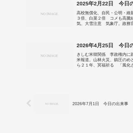
2025年2月22日 今
高校無償化、自民・公明・維
３倍、白菜２倍 コメも高騰
気、大雪注意 気象庁。政務
県。
2026年4月25日 今
きしむ米韓関係 李政権内に
米報道。山林火災、鎮圧のめ
ら２１年、冥福祈る 「風化
次郎のやしゃごが語る期待 2
2026年7月1日 今日の出来事