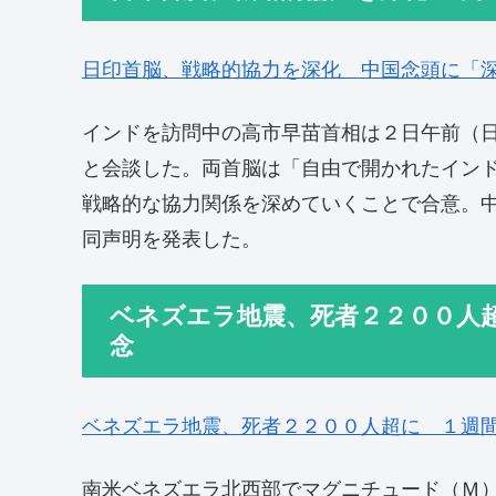
日印首脳、戦略的協力を深化 中国念頭に「
インドを訪問中の高市早苗首相は２日午前（
と会談した。両首脳は「自由で開かれたイン
戦略的な協力関係を深めていくことで合意。
同声明を発表した。
ベネズエラ地震、死者２２００人
念
ベネズエラ地震、死者２２００人超に １週
南米ベネズエラ北西部でマグニチュード（Ｍ