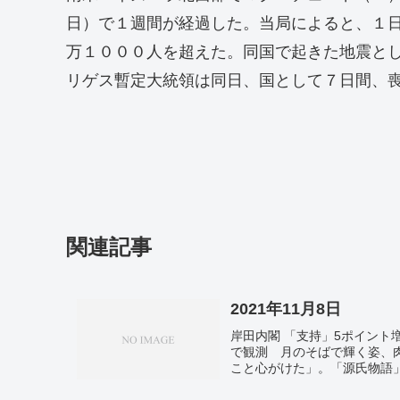
日）で１週間が経過した。当局によると、１
万１０００人を超えた。同国で起きた地震と
リゲス暫定大統領は同日、国として７日間、
関連記事
2021年11月8日
岸田内閣 「支持」5ポイント
で観測 月のそばで輝く姿、
こと心がけた」。「源氏物語