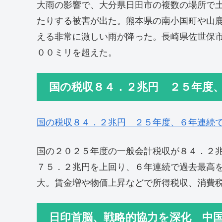
大雨の影響で、大分県日田市の複数の場所で
たりする被害が出た。熊本県の南小国町や山
える非常に激しい雨が降った。長崎県佐世保
００ミリを超えた。
国の税収８４．２兆円 ２５年度
国の税収８４．２兆円 ２５年度、６年連続
国の２０２５年度の一般会計税収が８４．２
７５．２兆円を上回り、６年連続で過去最高
大。賃金増や物価上昇などで所得税収、消費
日印首脳、戦略的協力を深化 中