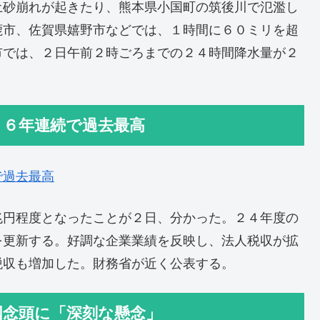
土砂崩れが起きたり、熊本県小国町の筑後川で氾濫し
鹿市、佐賀県嬉野市などでは、１時間に６０ミリを超
市では、２日午前２時ごろまでの２４時間降水量が２
、６年連続で過去最高
で過去最高
兆円程度となったことが２日、分かった。２４年度の
を更新する。好調な企業業績を反映し、法人税収が拡
税収も増加した。財務省が近く公表する。
国念頭に「深刻な懸念」