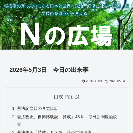
転換期の真っ只中にある日本と世界。政治、経済、社会、国際、科
学技術を原点から考える。
2026年5月3日 今日の出来事
2026.05.03
2026.05.04
目次
憲法記念日の各党談話
憲法改正、自衛隊明記「賛成」43％ 毎日新聞世論調
査
憲法改正「賛成」５７％…読売世論調査