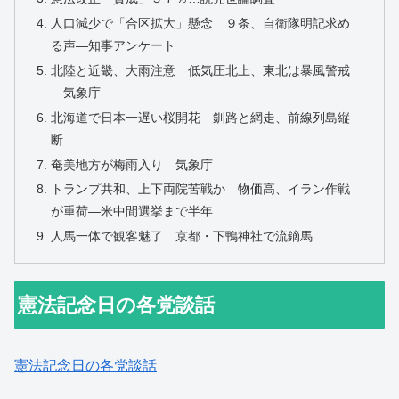
人口減少で「合区拡大」懸念 ９条、自衛隊明記求め
る声―知事アンケート
北陸と近畿、大雨注意 低気圧北上、東北は暴風警戒
―気象庁
北海道で日本一遅い桜開花 釧路と網走、前線列島縦
断
奄美地方が梅雨入り 気象庁
トランプ共和、上下両院苦戦か 物価高、イラン作戦
が重荷―米中間選挙まで半年
人馬一体で観客魅了 京都・下鴨神社で流鏑馬
憲法記念日の各党談話
憲法記念日の各党談話