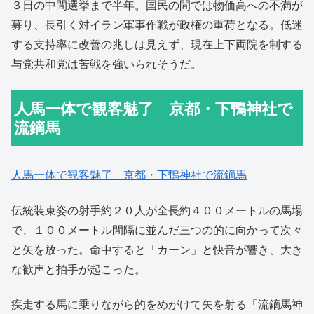
３日の中間選挙まで半年。国民の間では物価高への不満が
募り、長引く対イラン軍事作戦が政権の重荷となる。低迷
する支持率に改善の兆しは見えず、現在上下両院を制する
与党共和党は苦戦を強いられそうだ。
人馬一体で観客魅了 京都・下鴨神社で
流鏑馬
人馬一体で観客魅了 京都・下鴨神社で流鏑馬
伝統装束姿の射手約２０人が全長約４００メートルの馬場
で、１００メートル間隔に並んだ三つの的に向かって次々
と矢を放った。命中すると「カーン」と快音が響き、大き
な歓声と拍手が起こった。
疾走する馬に乗りながら的をめがけて矢を射る「流鏑馬神