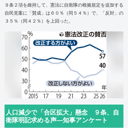
９条２項を維持して、憲法に自衛隊の根拠規定を追加する
自民党案に「賛成」は６０％（同５４％）で、「反対」の
３５％（同４２％）を上回った。
人口減少で「合区拡大」懸念 ９条、自
衛隊明記求める声―知事アンケート