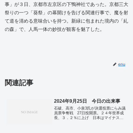
事」が３日、京都市左京区の下鴨神社であった。京都三大
祭りの一つ「葵祭」の幕開けを告げる関連行事で、魔を射
て道を清める意味合いを持つ。新緑に包まれた境内の「糺
の森」で、人馬一体の妙技が観客を魅了した。
enu
関連記事
2024年9月25日 今日の出来事
石破、高市、小泉3氏が決選投票にらみ議
員票争奪戦 27日投開票。２４年世界成
長、３．２％に上げ 日本はマイナス転
落…ＯＥＣＤ予測。「イランと北朝鮮は
ロシアの共犯者」 ゼレンスキー氏、国
連安保理で。イスラエル軍がレバノン首