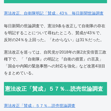
憲法改正、自衛隊明記「賛成」43％ 毎日新聞世論調査
毎日新聞の世論調査で、憲法9条を改正して自衛隊の存在
を明記することについて尋ねたところ、賛成が43％で、
反対の24％を上回った。「わからない」は31％だった。
憲法改正を巡っては、自民党が2018年の第2次安倍晋三政
権下で、「『自衛隊』の明記と『自衛の措置』の言及」
「国会や内閣の緊急事態への対応を強化」など改憲4項目
をまとめている。
憲法改正「賛成」５７％…読売世論調査
憲法改正「賛成」５７％…読売世論調査