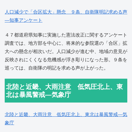
人口減少で「合区拡大」懸念 ９条、自衛隊明記求める声
―知事アンケート
４７都道府県知事に実施した憲法改正に関するアンケート
調査では、地方部を中心に、将来的な参院選の「合区」拡
大への懸念が相次いだ。人口減少が進む中、地域の意見が
反映されにくくなる危機感が浮き彫りになった形。９条を
巡っては、自衛隊の明記を求める声が上がった。
北陸と近畿、大雨注意 低気圧北上、東
北は暴風警戒―気象庁
北陸と近畿、大雨注意 低気圧北上、東北は暴風警戒―気
象庁