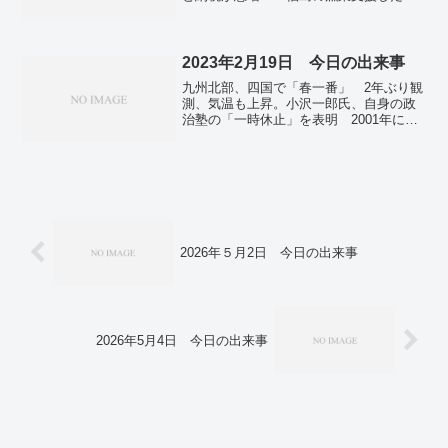
い」。熱中症搬送、北海道が最多 全国
で7424人。金現物、1万円の大台に 先物
も連日の最高値。
2023年2月19日 今日の出来事
九州北部、四国で「春一番」 2年ぶり観
測、気温も上昇。小沢一郎氏、自身の政
治塾の「一時休止」を表明 2001年にス
タート。日米韓外相、緊密連携を確認
北朝鮮ミサイル「差し迫った脅威」。米
韓、合同で連合空中訓練 B1B戦略爆撃
機などが参加。トルコ被災者支援が本格
化 大地震2週間、シリアは困難。全国で
新たに1万4239人感染 前週より550人
増 新型コロナ。
2026年５月2日 今日の出来事
2026年5月4日 今日の出来事