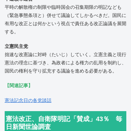
平時の解散権の制限や臨時国会の召集期限の明記なども
（緊急事態条項と）併せて議論してしかるべきだ。国民に
有用な改正とは何かという視点で責任ある改正論議を展開
する。
立憲民主党
拙速な改憲論に対峙（たいじ）していく。立憲主義と現行
憲法の理念に基づき、為政者による権力の乱用を制約し、
国民の権利を守り拡充する議論を進める必要がある。
【関連記事】
憲法記念日の各党談話
憲法改正、自衛隊明記「賛成」43％ 毎
日新聞世論調査