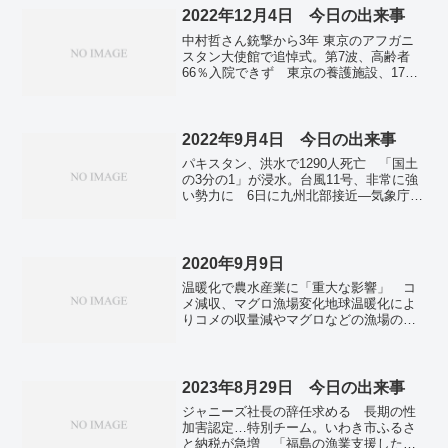
都空爆 ヒズボラ幹部3人殺害と発表。
2022年12月4日 今日の出来事
中村哲さん銃撃から3年 東京のアフガニ
スタン大使館で追悼式。第7波、高齢者
66％入院できず 東京の養護施設、17人
死亡。全国で新たに8万9566人感染、前週
から8900人減 新型コロナ。「原発稼働
させぬ世論形成を」 宮城・女川原発地
元で元裁判長講演。品川区長選挙の再選
2022年9月4日 今日の出来事
挙 元都議の森沢恭子さんが初当選。米
パキスタン、洪水で1290人死亡 「国土
中間選挙で下院の全議席確定 共和党が
の3分の1」が浸水。台風11号、非常に強
10議席多く、新会期開始。
い勢力に 6日に九州北部接近―気象庁。
ザポリージャ原発、主要な外部電源すべ
て失う 予備送電線は稼働。東京で新た
に9635人感染 31人死亡も確認 新型コ
ロナ。
2020年9月9日
温暖化で農水産業に「重大な影響」 コ
メ減収、マグロ漁場変化地球温暖化によ
りコメの収量減やマグロなどの漁場の変
化が生じ、今世紀中に国内の1次産業に深
刻な影響が出るとの評価報告書を、9日、
環境省の有識者会議がまとめた。東アジ
アサミットで、米中が...
2023年8月29日 今日の出来事
ジャニーズ社長の辞任求める 長期の性
加害認定…特別チーム。いわき市ふるさ
と納税が急増 「福島の漁業支援した