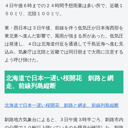
４日午後６時までの２４時間予想雨量は多い所で、近畿１
５０ミリ、北陸１００ミリ。
東・西日本は３日午後、前線を伴う低気圧が日本海西部を
東北東へ進んだ影響で、風雨が強まる所があった。低気圧
は発達し、４日は北海道付近を通過して千島近海へ進む見
込み。気象庁は北陸と近畿では同日朝まで大雨に注意する
よう呼び掛けた。
北海道で日本一遅い桜開花 釧路と網
走、前線列島縦断
北海道で日本一遅い桜開花 釧路と網走、前線列島縦断
釧路地方気象台によると、３日午後３時半ごろ、釧路市内
の公園で１０輪以上咲いているのを職員が確認した。釧路