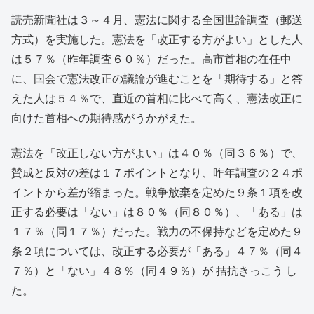
読売新聞社は３～４月、憲法に関する全国世論調査（郵送
方式）を実施した。憲法を「改正する方がよい」とした人
は５７％（昨年調査６０％）だった。高市首相の在任中
に、国会で憲法改正の議論が進むことを「期待する」と答
えた人は５４％で、直近の首相に比べて高く、憲法改正に
向けた首相への期待感がうかがえた。
憲法を「改正しない方がよい」は４０％（同３６％）で、
賛成と反対の差は１７ポイントとなり、昨年調査の２４ポ
イントから差が縮まった。戦争放棄を定めた９条１項を改
正する必要は「ない」は８０％（同８０％）、「ある」は
１７％（同１７％）だった。戦力の不保持などを定めた９
条２項については、改正する必要が「ある」４７％（同４
７％）と「ない」４８％（同４９％）が 拮抗きっこう し
た。