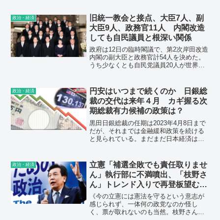
旧統一教会と接点、大臣7人、副
政治・経済
大臣9人、政務官11人 内閣改造
しても自民議員と根深い関係
政府は12日の臨時閣議で、第2次岸田改造
内閣の副大臣と政務官計54人を決めた。
うち少なくとも自民党議員20人が世界平
和統一家庭連合（旧統一教会）側とパー
ティー券の購入や会合への出席などで接
点があったことを本人や事務所が認め
円安はいつまで続くのか 日銀総
政治・経済
た。改造内閣発足時の閣僚に続き、自民
裁の交代は来年４月 カギ握る次
党議員との根深い関係が露呈。秋の臨時
期総裁有力候補の政策は？
国会で野党は厳しく追及する構えで、岸
田文雄首相らの説明責任が問われる。
黒田日銀総裁の任期は2023年4月8日まで
だが、それまでは金融緩和政策を続ける
と見られている。まだまだ日本経済は緩
和政策によって支え続けるべきだという
のが総裁の考え方だと言われている。と
なると、円安は今後とも続いていくこと
立憲「補選全敗でも責任取りませ
政治・経済
になり、2022年末には1ドル140円を超
ん」執行部に不満噴出、「枝野さ
し、2023年末には1ドル150円弱になると
ん」トレンド入りで再登板望む人
見られている。
も
《今の立憲には憲法を守るという意志が
感じられず、一体何の政党なのか怪し
く、票が取れないのも当然。枝野さんに
戻して欲しい》《枝野さんが立ち上げた