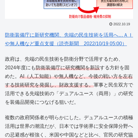
2022.10.19
防衛装備庁に新研究機関、先端の民生技術を活用へ…ＡＩ
や無人機など重点支援（読売新聞 2022/10/19 05:00）
政府は、先端の民生技術を防衛分野で活用するため、
2024年度にも
防衛装備庁に研究機関を新設
する方針を固
めた。
AI（人工知能）や無人機など、今後の戦い方を左右
する技術研究を発掘し、財政支援する。
軍事と民生双方で
活用できる先端技術の「デュアルユース（両用）」の研究
を装備品開発につなげる狙いだ。
複数の政府関係者が明らかにした。デュアルユースの積極
活用は世界の潮流だが、日本では学術界に安全保障分野へ
の忌避感が根強く、米国や中国などと比べ、官民の研究協