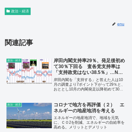
政治・経済
enu
関連記事
岸田内閣支持率29％、発足後初め
政治・経済
て30％下回る 査各党支持率は
「支持政党はない38.5％」…NHK
世論調査
岸田内閣を「支持する」と答えた人は10
月の調査より7ポイント下がって29％と、
おととし10月の内閣発足以降初めて30％
を下回りました。また、2012年12月に自
民党が政権に復帰して以降で見ても、お
ととし8月の菅内閣の支持率と並び、最低
コロナで地方を再評価（２） エ
政治・経済
の水準となりました。
ネルギーの地産地消を考える
エネルギーの地産地消で、地域を元気
に、ＣＯ2を削減、エネルギーの自給率を
高める。メリットとデメリット