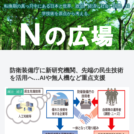
転換期の真っ只中にある日本と世界。政治、経済、社会、国際、科
学技術を原点から考える。
防衛装備庁に新研究機関、先端の民生技術
を活用へ…AIや無人機など重点支援
政治・経済