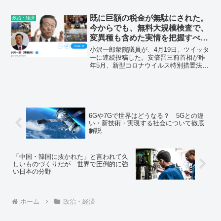
立憲民主党は、泉健太によって滅ぼされ
るよ！ それでいいのか！ 枝野幸
既に巨額の税金が無駄にされた。
政治・経済
男！ 他の立憲民主党議員もそれでいい
今からでも、無料大規模検査で、
のか！》
変異種も含めた実情を把握すべ
き。 小沢一郎衆議院議員
小沢一郎衆院議員が、4月19日、ツイッタ
ーに連続投稿した。安倍晋三前首相が昨
年5月、新型コロナウイルス特別措置法に
基づく緊急事態宣言を全面解除した際に
会見で、「流行をほぼ収束させた。日本
モデルの力を示した」と発言したことを
引き合いに、「今、どうか」「自らの当
時の判断と責任について国民に説明すべ
きではないか」と指摘した。コロナ対策
6Gや7Gで世界はどうなる？ 5Gとの違
に関しては、今からでも、無料大規模検
い・新技術・実現する社会について徹底
査で、変異種も含めた実情を把握すべき
解説
との持論を示した。
「中国・韓国に抜かれた」と言われて久
しいものづくりだが…世界で圧倒的に強
い日本の分野
ホーム
政治・経済