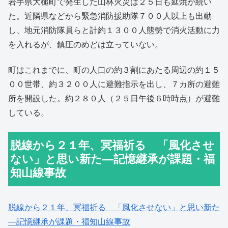
岩手県大槌町で発生した山林火災は２５日も延焼が続い
た。近隣県などから緊急消防援助隊７００人以上も出動
し、地元消防隊員らと計約１３００人態勢で消火活動に力
を入れるが、鎮圧のめどは立っていない。
町はこれまでに、町の人口の約３割にあたる周辺の約１５
００世帯、約３２００人に避難指示を出し、７カ所の避難
所を開設した。約２８０人（２５日午後６時時点）が避難
している。
脱線から２１年、冥福祈る 「風化させ
ない」と思い新た―記憶継承が課題・福
知山線事故
脱線から２１年、冥福祈る 「風化させない」と思い新た
―記憶継承が課題・福知山線事故