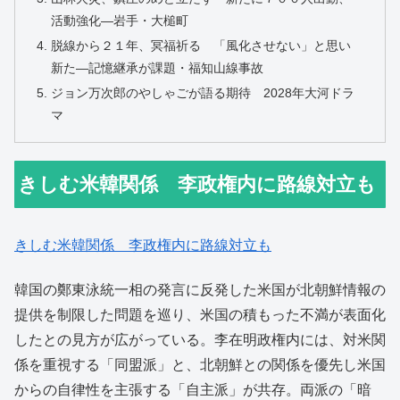
活動強化―岩手・大槌町
脱線から２１年、冥福祈る 「風化させない」と思い
新た―記憶継承が課題・福知山線事故
ジョン万次郎のやしゃごが語る期待 2028年大河ドラ
マ
きしむ米韓関係 李政権内に路線対立も
きしむ米韓関係 李政権内に路線対立も
韓国の鄭東泳統一相の発言に反発した米国が北朝鮮情報の
提供を制限した問題を巡り、米国の積もった不満が表面化
したとの見方が広がっている。李在明政権内には、対米関
係を重視する「同盟派」と、北朝鮮との関係を優先し米国
からの自律性を主張する「自主派」が共存。両派の「暗