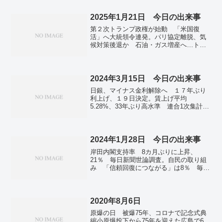
2025年1月21日 今日の出来事
第２次トランプ政権が始動 「米国復
活」へ大統領令連発。パリ協定離脱、気
候対策後退か 石油・ガス増産へ…トラ
ンプ米政権。拉致解決へ「力借りた
い」 トランプ氏に横田めぐみさんの
母。フジテレビＣＭの差し止めを決めた
主な企業。キャベツ高騰、１キロ５５３
2024年3月15日 今日の出来事
円 天候不順、食卓に打撃。２～４月、
日銀、マイナス金利解除へ １７年ぶり
気温高く 降水は平年並みか少ない…気
利上げ、１９日決定。賃上げ平均
象庁。中国人の観光ビザ緩和に批判
5.28%、33年ぶり高水準 連合1次集計。
続々 自民部会「拙速」「不要」。米軍
大学生内定率９１．６％ 今春卒、０．
機オスプレイから重さ400キロ超の貨物落
７ポイント増―２月時点。首相、裏金に
下 沖縄・伊江島沖。マイナ保険証利用
疑念残れば説明継続 立民、世耕氏ら証
率、２５％に 昨年１２月、移行開始で
人喚問を。バイデン氏、激戦州てこ入
2024年1月28日 今日の出来事
アップ…厚労省。台湾南部でＭ６・４
れ トランプ氏が軒並みリード。米大統
１５人けが、建物倒壊も。現職大統領、
岸田内閣支持率 8カ月ぶりに上昇、
領、ＵＳスチール「国内で所有、運営
史上初の出廷 尹氏「自由民主主義が信
21％ 毎日新聞世論調査。自民の取り組
を」 労組に伝達、日鉄の買収で。盟友
念」…憲法裁で第３回弁論・韓国。
み 「信頼回復につながる」は8％ 毎日
キューバに「沈黙の抗議」 北朝鮮、韓
新聞世論調査。東京と神奈川で震度４
国と国交樹立で。皇位継承「制度改正は
Ｍ４・８、津波の心配なし。北朝鮮がま
待ったなし」 元宮内庁長官が危機感示
た巡航ミサイル発射、日本海で複数発
す。生成ＡＩで市長の議会答弁作成 相
核弾頭搭載可能か。
2020年8月6日
模原、文案を担当者が内容調整。大谷翔
平 長身女性と微笑み2ショット 球団公
原爆の日 被爆75年、コロナで記念式典
式Xに写真。福島県で震度5弱の地震 奄
縮小原爆投下から75年を迎えた広島で6