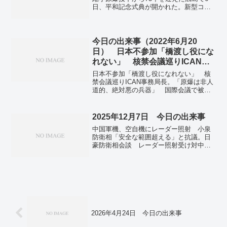
美大島近海で地震、奄美市と喜界町で震
日、平和記念式典が開かれた。新型コロ
度４。
ナウイルスの流行により、式典は通常よ
りも規模を縮小して行われた。1945年8月
6日、アメリカ軍は広島市上空に原爆を投
下し、約14...
今日の出来事（2022年6月20
日） 日本不参加「橋渡し役にな
れない」 核禁会議巡りICAN事
務局長
日本不参加「橋渡し役になれない」 核
禁会議巡りICAN事務局長。「原爆は非人
道的、絶対悪の兵器」 国際会議で被団
協・木戸さん訴え。杉並区長選 野党推
薦の岸本聡子氏、187票差で現職破る。キ
ャリア官僚 東大出身者が過去最少、女
2025年12月7日 今日の出来事
性合格者が過去最多。物価高騰、与党に
中国軍機、空自機にレーダー照射 小泉
逆風 「反マクロン」鮮明に―仏下院
防衛相「安全な範囲超える」と抗議。日
選。国内、新たに7800人感染 前週比
豪防衛相会談 レーダー照射受け対中抑
156人減―新型コロナ。沖縄、全国で最も
止へ安保連携の強化を確認。米国防総省
早い梅雨明け 平年より1日早く。
が優先課題4項目を発表「役割果たさない
同盟国は結果伴う」防衛費で警告。「文
系への関心、科学深める」 ノーベル賞
の２氏が対談…思い出の京大で。訪問介
護倒産、過去最多の８５件 人手不足、
物価高で圧迫。瀬戸内海での養殖カキ大
量死は「自然災害」か…激甚災害指定求
2026年4月24日 今日の出来事
める声も。