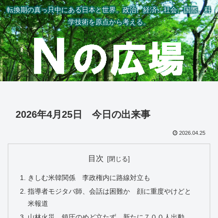
転換期の真っ只中にある日本と世界。政治、経済、社会、国際、科
学技術を原点から考える。
2026年4月25日 今日の出来事
2026.04.25
目次
きしむ米韓関係 李政権内に路線対立も
指導者モジタバ師、会話は困難か 顔に重度やけどと
米報道
山林火災、鎮圧のめど立たず 新たに７００人出動、