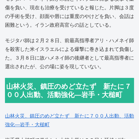
傷を負い、現在も治療を受けていると報じた。片脚は３度
の手術を受け、顔面や唇には重度のやけどを負い、会話は
困難という。イラン政府高官らの話としている。
モジタバ師は２月２８日、前最高指導者アリ・ハメネイ師
を殺害した米イスラエルによる爆撃に巻き込まれて負傷し
た。３月８日に故ハメネイ師の後継者として最高指導者に
選出されたが、公の場に姿を現していない。
山林火災、鎮圧のめど立たず 新たに７
００人出動、活動強化―岩手・大槌町
山林火災、鎮圧のめど立たず 新たに７００人出動、活動
強化―岩手・大槌町