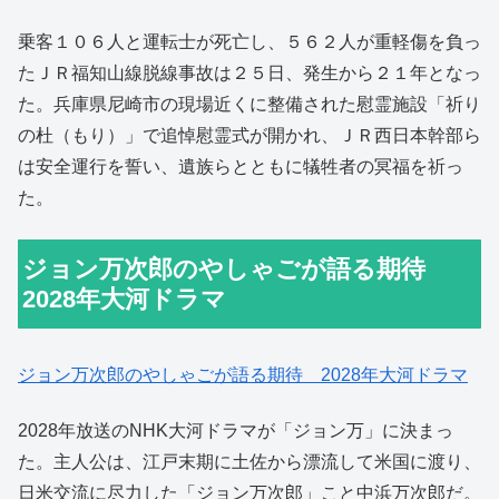
乗客１０６人と運転士が死亡し、５６２人が重軽傷を負っ
たＪＲ福知山線脱線事故は２５日、発生から２１年となっ
た。兵庫県尼崎市の現場近くに整備された慰霊施設「祈り
の杜（もり）」で追悼慰霊式が開かれ、ＪＲ西日本幹部ら
は安全運行を誓い、遺族らとともに犠牲者の冥福を祈っ
た。
ジョン万次郎のやしゃごが語る期待
2028年大河ドラマ
ジョン万次郎のやしゃごが語る期待 2028年大河ドラマ
2028年放送のNHK大河ドラマが「ジョン万」に決まっ
た。主人公は、江戸末期に土佐から漂流して米国に渡り、
日米交流に尽力した「ジョン万次郎」こと中浜万次郎だ。