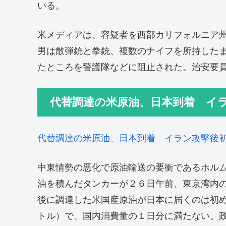
いる。
米メディアは、容疑者を西部カリフォルニア
男は散弾銃と拳銃、複数のナイフを所持した
たところを警護隊などに阻止された。治安要
代替調達の米原油、日本到着 イ
代替調達の米原油、日本到着 イラン攻撃後
中東情勢の悪化で原油輸送の要衝であるホル
油を積んだタンカーが２６日午前、東京湾内
後に調達した米国産原油が日本に届くのは初
トル）で、国内消費量の１日分に満たない。