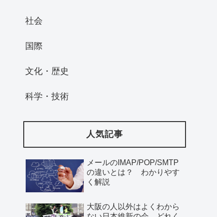
社会
国際
文化・歴史
科学・技術
人気記事
メールのIMAP/POP/SMTP
の違いとは？ わかりやす
く解説
大阪の人以外はよくわから
ない日本維新の会、どれく