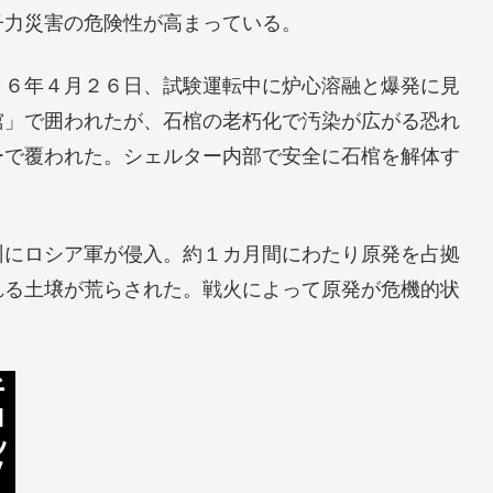
子力災害の危険性が高まっている。
８６年４月２６日、試験運転中に炉心溶融と爆発に見
棺」で囲われたが、石棺の老朽化で汚染が広がる恐れ
ーで覆われた。シェルター内部で安全に石棺を解体す
州にロシア軍が侵入。約１カ月間にわたり原発を占拠
れる土壌が荒らされた。戦火によって原発が危機的状