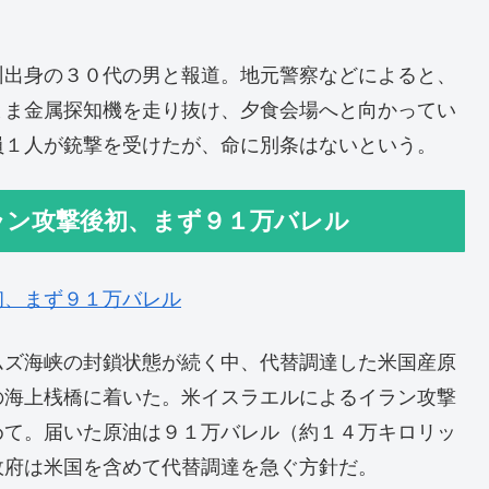
州出身の３０代の男と報道。地元警察などによると、
まま金属探知機を走り抜け、夕食会場へと向かってい
員１人が銃撃を受けたが、命に別条はないという。
ラン攻撃後初、まず９１万バレル
初、まず９１万バレル
ムズ海峡の封鎖状態が続く中、代替調達した米国産原
の海上桟橋に着いた。米イスラエルによるイラン攻撃
めて。届いた原油は９１万バレル（約１４万キロリッ
政府は米国を含めて代替調達を急ぐ方針だ。