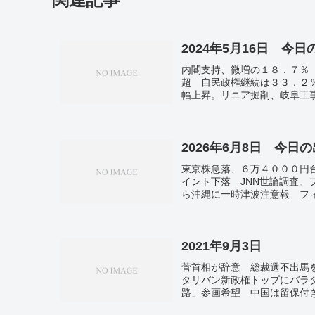
2024年5月16日 今
内閣支持、微増の１８．７％
超 自民政権継続は３３．２
幅上昇。リニア掘削、岐阜工
益 郵便・物流は赤字転落 
モーツァルト」。中ロ首脳、
2026年6月8日 今日
東京株急落、６万４０００円台
イント下落 JNN世論調査
ら沖縄に一時津波注意報 フ
訪朝 金正恩氏出迎え、握手
後初めて レバノン攻撃停止
月から。中小企業賃上げ率４
る １９４９年の“絶滅”から
2021年9月3日
菅首相が辞意 総裁選不出馬
タリバン新政権トップにバラ
路」参画希望 中国は留保付
い」29％。1000年前、未