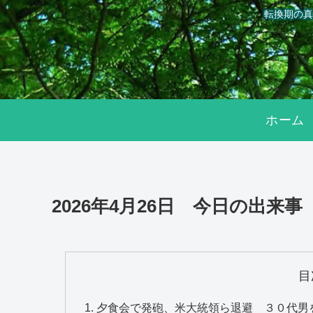
転換期の真
ホーム
2026年4月26日 今日の出来事
目
夕食会で発砲、米大統領ら退避 ３０代男