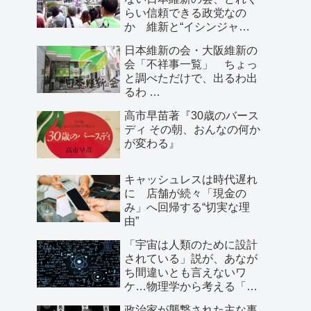
らい信頼できる政党なの
か 維新と“イシンジャ
ー”に批判的な大阪の人が語
日本維新の会・大阪維新の
る、大阪で起きていること
会「不祥事一覧」 ちょっ
と調べただけで、出るわ出
るわ …
高市早苗著『30歳のバース
ディ その朝、おんなの何か
が変わる』
キャッシュレスは時代遅れ
に 店舗が続々「現金の
み」へ回帰する“切実な理
由”
「宇宙は人類のために設計
されている」説が、あなが
ち間違いとも言えないワ
ケ…物理学から考える「こ
の世界の存在理由」
政治家が襲撃された主な事