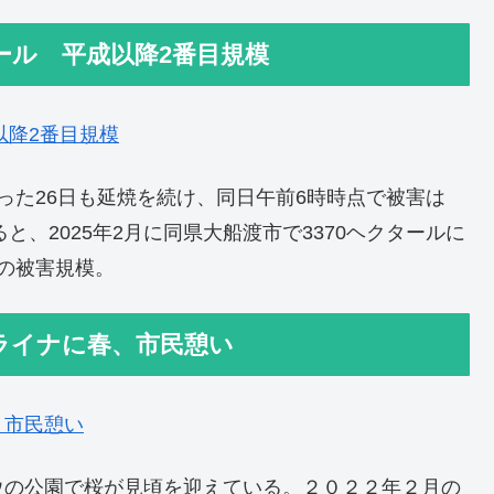
ール 平成以降2番目規模
以降2番目規模
った26日も延焼を続け、同日午前6時時点で被害は
と、2025年2月に同県大船渡市で3370ヘクタールに
の被害規模。
ライナに春、市民憩い
、市民憩い
ウの公園で桜が見頃を迎えている。２０２２年２月の