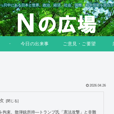
っ只中にある日本と世界。政治、経済、社会、国際、科学技術を原点か
今日の出来事
ご意見・ご要望
2026.04.26
次
を拘束、散弾銃所持―トランプ氏「憲法攻撃」と非難