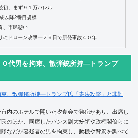
後初、まず９１万バレル
平成以降2番目規模
春、市民憩い
リにドローン攻撃―２６日で原発事故４０年
３０代男を拘束、散弾銃所持―トランプ
拘束、散弾銃所持―トランプ氏「憲法攻撃」と非難
ン市内のホテルで開いた夕食会で発砲があり、出席し
プ氏のほか、同席したバンス副大統領や政権閣僚らに
護隊などが容疑者の男を拘束し、動機や背景を調べて