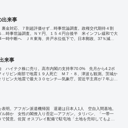
日の出来事
 裏金対応、７割超評価せず…時事世論調査。政権交代期待４割
％…時事世論調査。ＮＹ円、１５４円台後半 米インフレ緩和で大
事一時中断へ ＪＲ東海、井戸水位低下で。日本郵政、37％減
24年3月期決算。キダ・タローさん死去、９３歳 作曲家「浪花の
北京で会談 両国の連携誇示。
の出来事
 ハイテク株に売り。高市内閣の支持率70.0% 先月から4.2ポ
。フィリピン南部で地震１９人死亡 Ｍ７・８、津波も観測。茨城か
ィリピン大地震で最大３０センチ―気象庁。習近平主席が７年ぶり
で結束。イラン、イスラエルを攻撃 複数ミサイル発射 停戦合意
を要求。キリンビバレッジ、「生茶」など値上げ １６６品、１０
・２９％ 日商調査、前年から微増。鳥島のアホウドリ１万羽超え
回復。
を表明。アフガン派遣機帰国 退避は日本人1人 空自入間基地。
ダル師か 女性の閣僚入り否定―アフガン。タリバン、「一帯一
きで賛意。佐賀 オスプレイ配備で駐屯地「土地を売却してもよ
知の巨大地震 房総半島沖で痕跡 「防災の教材に」。