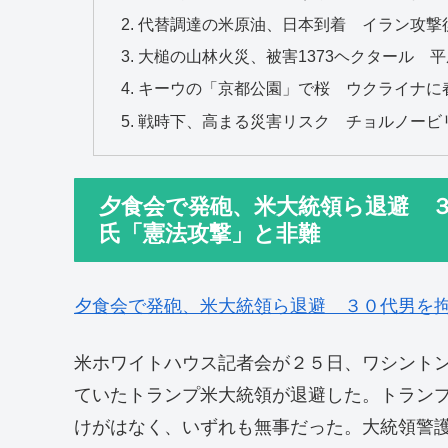
代替調達の米原油、日本到着 イラン攻撃
大槌の山林火災、被害1373ヘクタール 
キーウの「京都公園」で桜 ウクライナに
戦時下、高まる災害リスク チョルノービ
夕食会で発砲、米大統領ら退避 
氏「憲法攻撃」と非難
夕食会で発砲、米大統領ら退避 ３０代男を
米ホワイトハウス記者会が２５日、ワシント
ていたトランプ米大統領が退避した。トラン
けがはなく、いずれも無事だった。大統領警