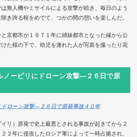
では無人機やミサイルによる攻撃が続き、毎日のよう
は咲き誇る桜をめでて、つかの間の憩いを楽しんだ。
ウと京都市が１９７１年に姉妹都市となった縁から公
付けた桜の下で、幼児を連れた人が写真を撮ったり花
ルノービリにドローン攻撃―２６日で原
にドローン攻撃―２６日で原発事故４０年
ブイリ）原発で史上最悪とされる事故が起きてから２
０２２年に侵攻したロシア軍によって一時占拠され、