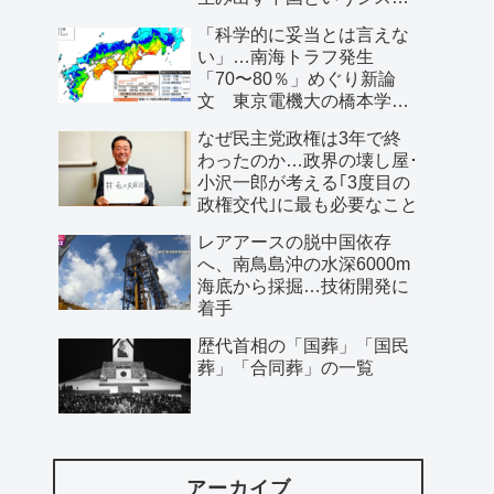
ム」
「科学的に妥当とは言えな
い」…南海トラフ発生
「70〜80％」めぐり新論
文 東京電機大の橋本学特
任教授ら
なぜ民主党政権は3年で終
わったのか…政界の壊し屋･
小沢一郎が考える｢3度目の
政権交代｣に最も必要なこと
レアアースの脱中国依存
へ、南鳥島沖の水深6000m
海底から採掘…技術開発に
着手
歴代首相の「国葬」「国民
葬」「合同葬」の一覧
アーカイブ