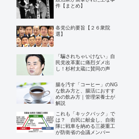
件【まとめ】
各党公約要旨【２６衆院
選】
「騙されちゃいけない」自
民党改革案に痛烈ダメ出
し！杉村太蔵に賛同の声
腸を汚す「コーヒー」のNG
な飲み方と、腸活におすす
めの飲み方｜管理栄養士が
解説
これも「キックバック」で
は？ 自民に献金し、自衛
隊に戦車を納める三菱重工
が防衛省の会議メンバー