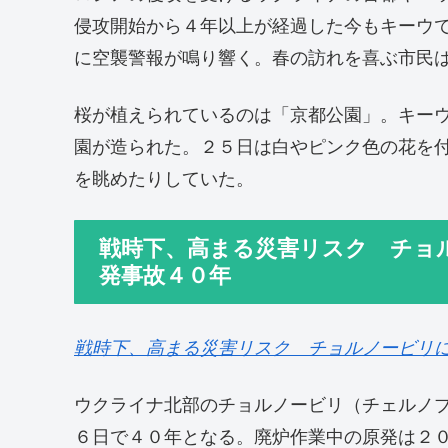
侵攻開始から４年以上が経過した今もキーウ
に空襲警報が鳴り響く。春の訪れを喜ぶ市民
桜が植えられているのは「京都公園」。キー
園が造られた。２５日は白やピンク色の花を
を眺めたりしていた。
戦時下、高まる災害リスク チョ
発事故４０年
戦時下、高まる災害リスク チョルノービリ
ウクライナ北部のチョルノービリ（チェルノ
６日で４０年となる。廃炉作業中の原発は２