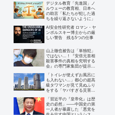
デジタル教育「先進国」ノ
ルウェーの教育相、日本へ
の助言「私たちが犯した過
ちを繰り返さないように」
AI安全性研究者 ロマン・ヤ
ンポルスキー博士からの厳
しい警告 残る5つの仕事
山上徹也被告は「単独犯」
ではない…！『安倍元首相
殺害事件の真相を究明する
会』の専門家集団が提示し
た「３つの根拠」
「トイレが使えずお風呂に
も入れない…」都心の超高
級タワマンが見て見ぬふり
をする「ヤバすぎる災害リ
スク」
「習近平の『皇帝化』は歴
史の必然」――中国史の第
一人者が暴露した「悪党を
生み出す中国というシステ