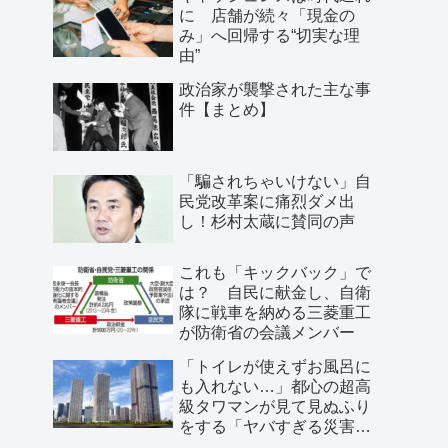
に 店舗が続々「現金の
み」へ回帰する“切実な理
由”
政治家が襲撃された主な事
件【まとめ】
「騙されちゃいけない」自
民党改革案に痛烈ダメ出
し！杉村太蔵に賛同の声
これも「キックバック」で
は？ 自民に献金し、自衛
隊に戦車を納める三菱重工
が防衛省の会議メンバー
「トイレが使えずお風呂に
も入れない…」都心の超高
級タワマンが見て見ぬふり
をする「ヤバすぎる災害リ
スク」