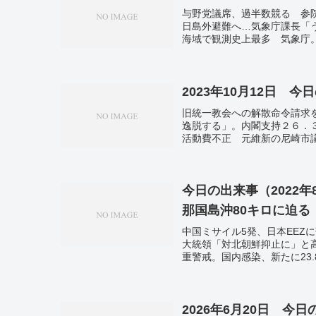
与野党議席、過半数競る 参
日島外避難へ…気象庁課長「う
海域で観測史上最多 気象庁
覧会。ゼロゼロ融資倒産、２
キャンプの少女２０人超不明
りだ」。「オアシス」再結成
2023年10月12日 今
旧統一教会への解散命令請求
逸脱する」。内閣支持２６．
活動費不正 元維新の尼崎市
円 将棋ファンなどの消費増
月」示す。
今日の出来事（2022
那国島沖80キロに迫る
中国ミサイル5発、日本EEZ
大統領「対北朝鮮抑止に」と
重警戒。国内感染、新たに23.
2026年6月20日 今