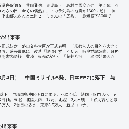
院選序盤調査、共同通信。鹿児島・十島村で震度５強 第２陣、６
わさの日、全くの偶然」。トカラ列島の地震が1300回超に 同
。平山郁夫さんと土田ヒロミさんの「広島」 原爆投下80年で展
０００件超 ５年間、収益回復せず。米南部で洪水、２４人死亡
。セーヌ川で100年ぶり一般遊泳解禁 水質向上で成果「パリの誇
ツアー開幕 １６年ぶり公演、会場は歓喜。
日の出来事
を正式決定 盛山文科大臣が正式表明 「宗教法人の目的を大きく
３％、過去最低に 改造「評価せず」４５％―時事世論調査。政務
議を書類送検 業務上横領の疑い。「藤井八冠」、経済効果３５億
加。ロシアと北朝鮮、国交樹立75年 両首脳、祝電交換で「蜜
年8月4日） 中国ミサイル5発、日本EEZに落下 与
に落下 与那国島沖80キロに迫る。ペロシ氏、韓国・板門店へ 尹
高評価。東北・北陸大雨、17河川氾濫・2人不明 土砂災害など厳
8万人 2番目の多さ、東京3.5万人―新型コロナ。
日の出来事