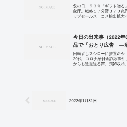
父の日、５３％「ギフト贈る
象庁。戦略１７分野３７０兆
ップセールス コメ輸出拡大
問―北海道。
今日の出来事（2022
品で「おとり広告」―
回転ずしスシローに措置命令
20代 コロナ給付金詐欺事件
からも進退迫る声。鶏卵収賄
カ国が支持 スイス、モザン
販売終了。国内感染、新たに1万
2022年1月31日