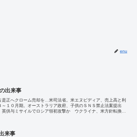
enu
日の出来事
占是正へクローム売却を…米司法省。米エヌビディア、売上高と利
８～１０月期。オーストラリア政府、子供のＳＮＳ禁止法案提出
。英供与ミサイルでロシア領初攻撃か ウクライナ、米方針転換受
んが死去、８２歳…幕内優勝１０度・舌鋒鋭い解説で人気。「科学
筑波大。キオクシアＨＤ、１２月中旬上場 時価総額７５００億
ボージョレ・ヌーボー解禁 コスト高でも価格維持の動き。
の出来事