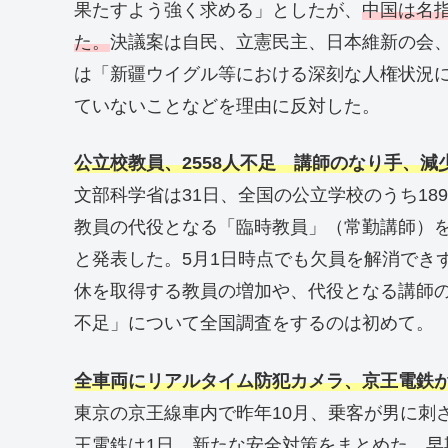
果たすよう強く求める」としたが、
中国は名
た。
決議案は自民、立憲民主、日本維新の会
は「新疆ウイグル等における深刻な人権状況
ていないことなどを理由に反対した。
公立校教員、2558人不足 講師のなり手、減
文部科学省は31日、全国の公立学校のうち18
教員の代役となる「臨時教員」（常勤講師）を
と発表した。5月1日時点でも欠員を解消できず
休を取得する教員の増加や、代役となる講師
不足」について全国調査をするのは初めて。
全車両にリアルタイム防犯カメラ、京王電鉄が
東京の京王線車内で昨年10月、乗客が男に刺
王電鉄は1日、新たな安全対策をまとめた。