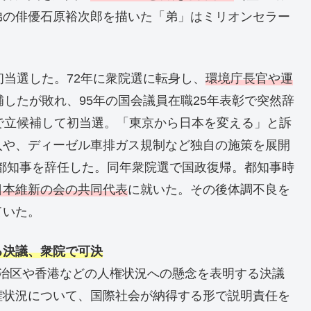
弟の俳優石原裕次郎を描いた「弟」はミリオンセラー
初当選した。72年に衆院選に転身し、
環境庁長官や運
補したが敗れ、95年の国会議員在職25年表彰で突然辞
で立候補して初当選。「東京から日本を変える」と訴
入や、ディーゼル車排ガス規制など独自の施策を展開
に都知事を辞任した。同年衆院選で国政復帰。都知事時
日本維新の会の共同代表
に就いた。その後体調不良を
ていた。
る決議、衆院で可決
自治区や香港などの人権状況への懸念を表明する決議
権状況について、国際社会が納得する形で説明責任を