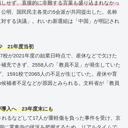
指しせず、直接的に非難する言葉も盛り込まれなかっ
、公明、国民民主各党の5会派が共同提出した。名称
に対する決議」。れいわ新選組は「中国」が明記され
少 21年度当初
97校が2021年度の始業日時点で、産休などで欠けた
補充できず、2558人の「教員不足」が発生していた
、1591校で2065人の不足が生じていた。産休や育
の候補者不足などが原因とみられる。文科省が「教員
導入へ 23年度末にも
されるなどして17人が重軽傷を負った事件を受け、京
早期に電車内の状況を把握するため、リアルタイムで