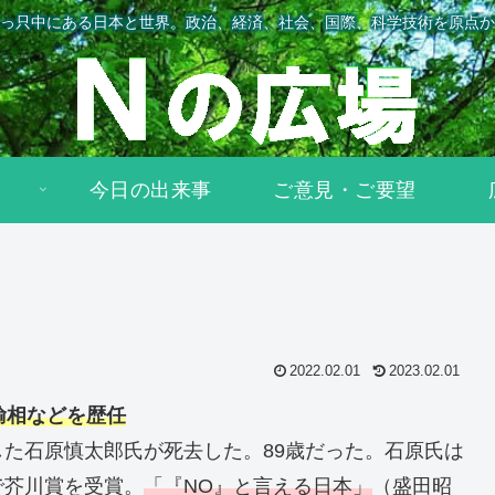
っ只中にある日本と世界。政治、経済、社会、国際、科学技術を原点か
今日の出来事
ご意見・ご要望
2022.02.01
2023.02.01
輸相などを歴任
た石原慎太郎氏が死去した。89歳だった。石原氏は
で芥川賞を受賞。
「『NO』と言える日本」
（盛田昭