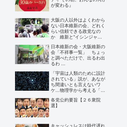
が変わる』
大阪の人以外はよくわから
ない日本維新の会、どれく
らい信頼できる政党なの
か 維新と“イシンジャ
ー”に批判的な大阪の人が語
日本維新の会・大阪維新の
る、大阪で起きていること
会「不祥事一覧」 ちょっ
と調べただけで、出るわ出
るわ …
「宇宙は人類のために設計
されている」説が、あなが
ち間違いとも言えないワ
ケ…物理学から考える「こ
の世界の存在理由」
各党公約要旨【２６衆院
選】
キャッシュレスは時代遅れ