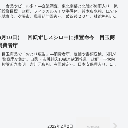
」 食品やビール多く―企業調査。東北南部と北陸が梅雨入り 気
円投資目標 政府、フィジカルＡＩや半導体。鈴木農水相、仏でト
へ試食会。夕張市、職員給与回復へ 破綻後２０年、林総務相が訪
年6月10日） 回転ずしスシローに措置命令 目玉商
消費者庁
 目玉商品で「おとり広告」―消費者庁。逮捕や書類送検、6割が
、警察庁が集計。自民・吉川赳氏18歳と飲酒報道 政府・与党内
、控訴断念表明 吉川元農相、有罪確定へ。日本安保理入り、184
ビークなども選出。「都民割」再開に申し込み殺到 一部数時間で
5600人 東京1600人、前週比511人減―新型コロナ。
2022年2月2日