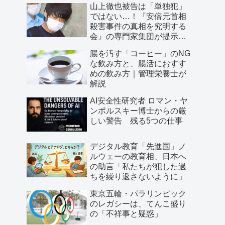
山上徹也被告は「単独犯」
ではない…！『安倍元首相
殺害事件の真相を究明する
会』の専門家集団が提示し
た「３つの根拠」
腸を汚す「コーヒー」のNG
な飲み方と、腸活におすす
めの飲み方｜管理栄養士が
解説
AI安全性研究者 ロマン・ヤ
ンポルスキー博士からの厳
しい警告 残る5つの仕事
デジタル教育「先進国」ノ
ルウェーの教育相、日本へ
の助言「私たちが犯した過
ちを繰り返さないように」
東京五輪・パラリンピック
のレガシーは、てんこ盛り
の「不祥事と疑惑」