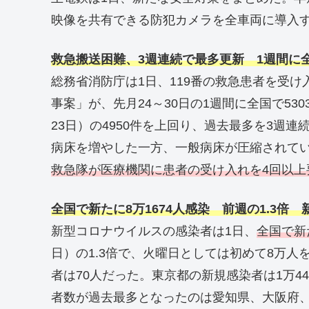
映像を共有できる防犯カメラを全車両に導入
救急搬送困難、3週連続で最多更新 1週間に全
総務省消防庁は1日、119番の救急患者を受
事案」が、先月24～30日の1週間に全国で53
23日）の4950件を上回り、過去最多を3週
病床を増やした一方、一般病床が圧縮されて
救急隊が医療機関に患者の受け入れを4回以上
全国で新たに8万1674人感染 前週の1.3倍
新型コロナウイルスの感染者は1日、
全国で新
日）の1.3倍で、火曜日としては初めて8万人
者は70人だった。東京都の新規感染者は1万4
者数が過去最多となったのは愛知県、大阪府