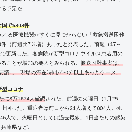
する予定だ。
国で5303件
け入れる医療機関がすぐに見つからない「救急搬送困難
03件（前週比7％増）あったと発表した。前週（17～
連続で更新した。各病院が新型コロナウイルス患者用の
いることが増加の要因とみられる。
搬送困難事案は、
要請し、現場の滞在時間が30分以上あったケース。
 新型コロナ
たに8万1674人確認
された。前週の火曜日（1月25
を上回った。重症者は前日から21人増えて804人。死
445人で、火曜日としては過去最多。1日当たりの感染
、兵庫県など。