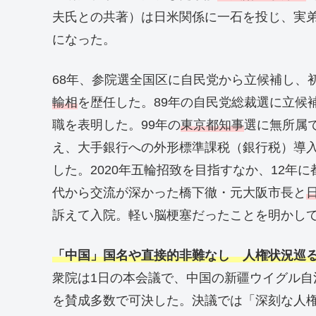
夫氏との共著）は日米関係に一石を投じ、実
になった。
68年、参院選全国区に自民党から立候補し、
輸相
を歴任した。89年の自民党総裁選に立候
職を表明した。99年の
東京都知事
選に無所属
え、大手銀行への外形標準課税（銀行税）導
した。2020年五輪招致を目指すなか、12年
代から交流が深かった橋下徹・元大阪市長と
訴えて入院。軽い脳梗塞だったことを明かし
「中国」国名や直接的非難なし 人権状況巡
衆院は1日の本会議で、中国の新疆ウイグル
を賛成多数で可決した。決議では「深刻な人