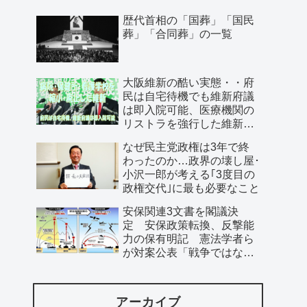
歴代首相の「国葬」「国民
葬」「合同葬」の一覧
大阪維新の酷い実態・・府
民は自宅待機でも維新府議
は即入院可能、医療機関の
リストラを強行した維新、
公費で維新首長の飲み会を
なぜ民主党政権は3年で終
開催…
わったのか…政界の壊し屋･
小沢一郎が考える｢3度目の
政権交代｣に最も必要なこと
安保関連3文書を閣議決
定 安保政策転換、反撃能
力の保有明記 憲法学者ら
が対案公表「戦争ではなく
平和の準備を」
アーカイブ