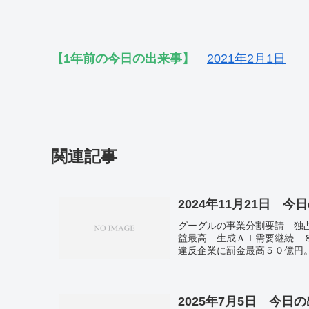
【1年前の今日の出来事】
2021年2月1日
関連記事
2024年11月21日 今
グーグルの事業分割要請 独
益最高 生成ＡＩ需要継続…
違反企業に罰金最高５０億円
け…報道。元横綱北の富士さ
の芽」賞、小中高２０件に 
円…ＡＩ向けメモリー増産。
2025年7月5日 今日