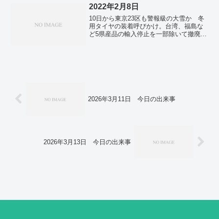
を更新 朝日新聞世論調査。五輪で自粛
2022年2月8日
ムード「ゆるんだ」61% 朝日新聞世論
10日から東京23区も警報級の大雪か 冬
調査。シンクロ経験と勇気 海底の高2を
用タイヤの装着呼びかけ。台湾、福島な
素潜り救助 37歳主婦に感謝状。全国で
ど5県産品の輸入停止を一部除いて撤廃。
新たに1万4472人感染 日曜日として過去
全国のコロナ死者、今年最多の159人 新
最多。東京都内で新たに4066人感染 5日
たに10万1282人感染。東京都内で新たに
連続で4000人上回る。大阪府で新たに
1万7113人感染確認 火曜日で過去最多。
1164人感染 6日連続で1000人上回る。
大阪市が9200人分報告漏れ 府で新たに
実質1万1400人感染。
2026年3月11日 今日の出来事
2026年3月13日 今日の出来事