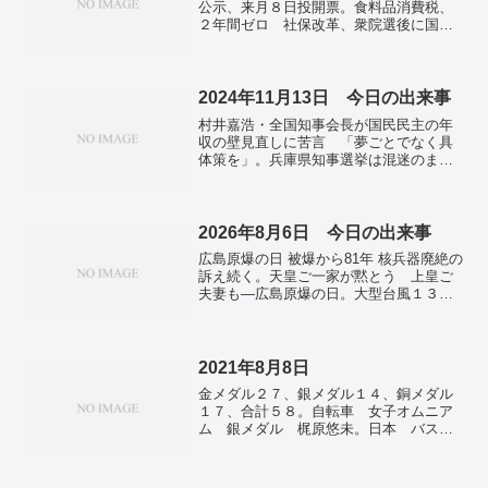
公示、来月８日投開票。食料品消費税、
２年間ゼロ 社保改革、衆院選後に国民
会議―高市首相。長期金利急騰、一時
２．２７５％ 消費減税警戒、２７年ぶ
り水準。景況感、２期連続改善 物価高
で「暮らし向き」は悪化―日銀調査。日
2024年11月13日 今日の出来事
本海側など２５日まで大雪警戒 交通に
村井嘉浩・全国知事会長が国民民主の年
障害の恐れ―気象庁・国交省。柏崎６号
収の壁見直しに苦言 「夢ごとでなく具
機、２０日の再稼働見送り 制御棒試験
体策を」。兵庫県知事選挙は混迷のまま
での不具合受け―東電。大阪知事選２２
終盤戦へ…首長支援固める稲村和美氏、
日告示、市長選は２５日 衆院と同日投
Ｘフォロワー倍増の斎藤元彦氏。ＮＹ
開票。お年玉付き年賀はがき・切手当せ
円、１５４円台後半 米金利上昇で３カ
ん番号。新国際機関の創設模索か 平和
月半ぶり安値。東京・町田の民家に湧き
2026年8月6日 今日の出来事
構築へ、国連代替の懸念―米。２６年世
水 JR東海社長「リニア工事との因果調
界成長、３．３％に上げ 関税影響減、
広島原爆の日 被爆から81年 核兵器廃絶の
査」。行政効率化へマスク氏起用 米新
ＡＩ投資ブームで堅調―ＩＭＦ予測。関
訴え続く。天皇ご一家が黙とう 上皇ご
組織トップ、歳出削減…トランプ氏。米
税の脅し「関係損なう」 グリーンラン
夫妻も―広島原爆の日。大型台風１３
国の「パリ協定」再離脱に反対 石油大
ド巡り共同声明―欧州８カ国。高速列車
号、沖縄・奄美接近へ 九州南部も影
手エクソンのウッズCEO。
同士が衝突、３９人死亡 １２０人超負
響、暴風大雨警戒―気象庁。お盆は関
傷―スペイン南部。アフリカ南部洪水、
東・東北で平年より低い気温に 西日本
１００人死亡 豪雨数週間、「国家災
は猛暑続く 1か月予報。コメ価格の先安
2021年8月8日
害」。
観続く ７月指数は過去最低―米穀機
金メダル２７、銀メダル１４、銅メダル
構。北朝鮮、日本海に飛翔体発射 弾道
１７、合計５８。自転車 女子オムニア
ミサイルの可能性。ＮＹ株、３日連続で
ム 銀メダル 梶原悠未。日本 バスケ
最高値 中東の緊張緩和期待で。
ットボール 女子 銀メダル。「安全安
心な五輪」共感得られず 世論分断、政
権に逆風。内閣支持率28% 発足後最低