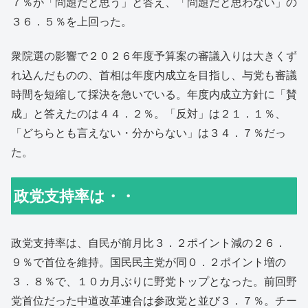
７％が「問題だと思う」と答え、「問題だと思わない」の
３６．５％を上回った。
衆院選の影響で２０２６年度予算案の審議入りは大きくず
れ込んだものの、首相は年度内成立を目指し、与党も審議
時間を短縮して採決を急いでいる。年度内成立方針に「賛
成」と答えたのは４４．２％。「反対」は２１．１％、
「どちらとも言えない・分からない」は３４．７％だっ
た。
政党支持率は・・
政党支持率は、自民が前月比３．２ポイント減の２６．
９％で首位を維持。国民民主党が同０．２ポイント増の
３．８％で、１０カ月ぶりに野党トップとなった。前回野
党首位だった中道改革連合は参政党と並び３．７％。チー