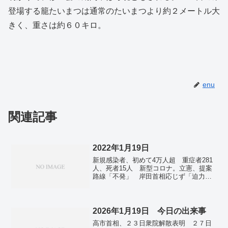
登場する籠たいまつは通常のたいまつより約２メートル大
きく、重さは約６０キロ。
enu
関連記事
2022年1月19日
新規感染者、初めて4万人超 重症者281
人、死者15人 新型コロナ。立憲、提案
路線「不発」 岸田首相応じず「迫力不
足」の声 代表質問。半固体電池を開
発、量産化にめど。
2026年1月19日 今日の出来事
高市首相、２３日衆院解散表明 ２７日