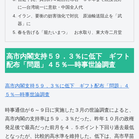
に―台湾統一に意欲・中国全人代
イラン、要衝の妨害強化で対抗 原油輸送阻止を「武
器」に
春を告げる「籠たいまつ」 お水取り、東大寺二月堂
高市内閣支持５９．３％に低下 ギフト
配布「問題」４５％―時事世論調査
高市内閣支持５９．３％に低下 ギフト配布「問題」４
５％―時事世論調査
時事通信が６～９日に実施した３月の世論調査によると、
高市内閣の支持率は５９．３％だった。昨年１０月の政権
発足後で最高だった前月を４．５ポイント下回り過去最低
となったが、比較的高水準を維持した。低下は、高市早苗