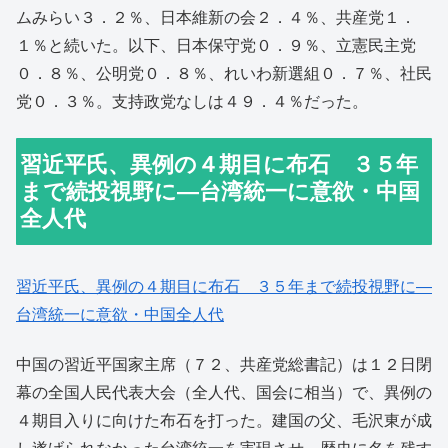
ムみらい３．２％、日本維新の会２．４％、共産党１．
１％と続いた。以下、日本保守党０．９％、立憲民主党
０．８％、公明党０．８％、れいわ新選組０．７％、社民
党０．３％。支持政党なしは４９．４％だった。
習近平氏、異例の４期目に布石 ３５年
まで続投視野に―台湾統一に意欲・中国
全人代
習近平氏、異例の４期目に布石 ３５年まで続投視野に―
台湾統一に意欲・中国全人代
中国の習近平国家主席（７２、共産党総書記）は１２日閉
幕の全国人民代表大会（全人代、国会に相当）で、異例の
４期目入りに向けた布石を打った。建国の父、毛沢東が成