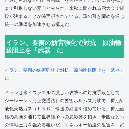
し遂げられなかった台湾統一を実現させ、歴史に名を残す
まで引退しない意向とみられ、来秋に開かれる党大会で続
投が決まることが確実視されている。軍の引き締めを通じ
統一の準備を加速させる構えだ。
イラン、要衝の妨害強化で対抗 原油輸
送阻止を「武器」に
イラン、要衝の妨害強化で対抗 原油輸送阻止を「武器」
に
イランは米イスラエルの激しい攻撃への対抗手段として、
シーレーン（海上交通路）の要衝ホルムズ海峡で、原油や
液化天然ガス（ＬＮＧ）輸送の妨害を強めている。原油価
格の高騰を通じて世界経済への悪影響を招き、米国などへ
の停戦圧力を強める狙いだ。エネルギー輸送の阻害を「武