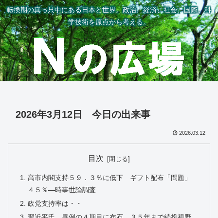
転換期の真っ只中にある日本と世界。政治、経済、社会、国際、科
学技術を原点から考える。
2026年3月12日 今日の出来事
2026.03.12
目次
高市内閣支持５９．３％に低下 ギフト配布「問題」
４５％―時事世論調査
政党支持率は・・
習近平氏、異例の４期目に布石 ３５年まで続投視野