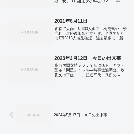
冠 女子100自由形で3年ぶりV 日本選
手権・参院2選挙、長野・広島で告示 コ
ロナとカネが争点。処理水海洋放出方針
で与党動揺 次期参院選「東北全滅」危
惧も。アストラ社製接種後の血栓「極め
2021年8月11日
てまれ」 EU当局が調査結果。小室圭さ
青森で大雨、約800人孤立 橋崩落や土砂
ん、結婚への思い変わらず 「誤情報を
崩れ 道路復旧めど立たず。全国で新た
訂正」と文書公表。ソウル・釜山両市長
に1万5813人感染確認 過去最多に 新型
選で野党勝利 文政権、さらに苦境に。
コロナ。東京の重症者197人、過去最多
新たに4200人感染。
2026年3月12日 今日の出来事
高市内閣支持５９．３％に低下 ギフト
配布「問題」４５％―時事世論調査。政
党支持率は・・。習近平氏、異例の４期
目に布石 ３５年まで続投視野に―台湾
統一に意欲・中国全人代。イラン、要衝
の妨害強化で対抗 原油輸送阻止を「武
器」に。春を告げる「籠たいまつ」 お
水取り、東大寺二月堂。
2024年5月17日 今日の出来事