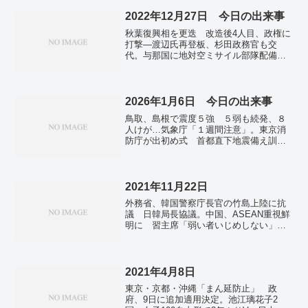
2022年12月27日 今日の出来事
秋葉復興相を更迭 改造後4人目、政権に
打撃―渡辺氏再登板、杉田政務官も交
代。与那国に地対空ミサイル部隊配備計
画 防衛省、台湾有事見据え。安保重要
土地に5都道県58カ所 区域初指定、2月
施行…政府。中国からの入国規制強化
へ 30日から検査義務づけ 首相発表。
2026年1月6日 今日の出来事
山上容疑者を殺人罪で起訴へ 刑事責任
鳥取、島根で震度５強 ５弱も続発、８
問えると判断…安倍元首相銃撃・奈良地
人けが…気象庁「１週間注意」。東京消
検。韓国、李明博氏ら1373人に恩赦 尹
防庁が出初め式 首都直下地震備え訓
大統領「国力を一つに集める」。年明け
練。相次ぐ懸念、直接非難回避も 米国
に強い寒気予想 日本海側、大雪に注
のベネズエラ攻撃で…安保理緊急会合。
意…気象庁。全国で新たに20万2853人感
ベネズエラ野党指導者マチャド氏、トラ
染 20万人超は6日ぶり 新型コロナ。
ンプ氏に謝意 「できるだけ早く」帰
2021年11月22日
国。中国、軍民両用品の対日輸出禁止
外務省、韓国警察庁長官の竹島上陸に抗
経済圧力強める。韓国大統領、中国首相
議 日韓局長協議。中国、ASEAN重視鮮
と会談 経済協力や文化交流協議か。日
明に 習主席「弱い者いじめしない」と
経平均株価、最高値を更新 終値5万2518
強調。木下富美子氏「事故隠す意図は全
円 米の株高受け。中部電の審査不正、
くなかった」 辞表を提出、許可。大谷
公益通報で把握 昨年２月に、対応協議
選手、国民栄誉賞を辞退 政府打診に
へ…規制委。
「まだ早い」。
2021年4月8日
東京・京都・沖縄「まん延防止」 政
府、9日に追加適用決定。池江璃花子2