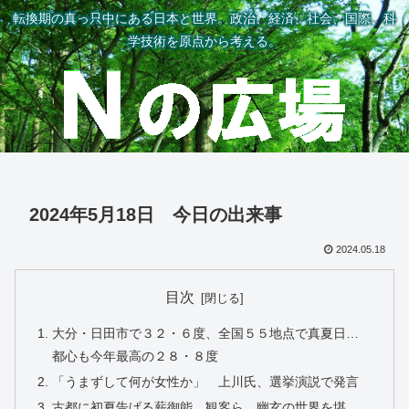
転換期の真っ只中にある日本と世界。政治、経済、社会、国際、科
学技術を原点から考える。
2024年5月18日 今日の出来事
2024.05.18
目次
大分・日田市で３２・６度、全国５５地点で真夏日…
都心も今年最高の２８・８度
「うまずして何が女性か」 上川氏、選挙演説で発言
古都に初夏告げる薪御能 観客ら、幽玄の世界を堪