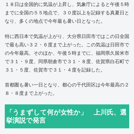
１８日は全国的に気温が上昇し、気象庁によると午後５時
までに全国の５５地点で、３０度以上を記録する真夏日と
なり、多くの地点で今年最も暑い日となった。
特に西日本で気温が上がり、大分県日田市ではこの日全国
で最も高い３２・６度まで上がった。この気温は日田市で
の今年最高。そのほか、午後５時までに、福岡県久留米市
で３１・９度、同県朝倉市で３１・８度、佐賀県白石町で
３１・５度、佐賀市で３１・４度を記録した。
首都圏も暑い一日となり、都心の千代田区は今年最高の２
８・８度まで上がった。
「うまずして何が女性か」 上川氏、選
挙演説で発言