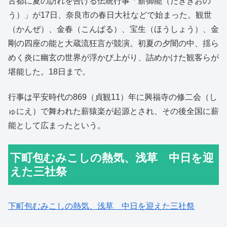
古都に夏の訪れを告げる伝統行事「薪御能（たきぎおの
う）」が17日、奈良市の春日大社などで始まった。観世
（かんぜ）、金春（こんぱる）、宝生（ほうしょう）、金
剛の四座の能と大蔵流狂言が競演。初夏の夕闇の中、揺ら
めく炎に幽玄の世界が浮かび上がり、詰めかけた観客らが
堪能した。18日まで。
行事は平安時代の869（貞観11）年に興福寺の修二会（し
ゅにえ）で舞われた薪猿楽が起源とされ、その後全国に薪
能として広まったという。
下町包むみこしの熱気、浅草 中日を迎
えた三社祭
下町包むみこしの熱気、浅草 中日を迎えた三社祭