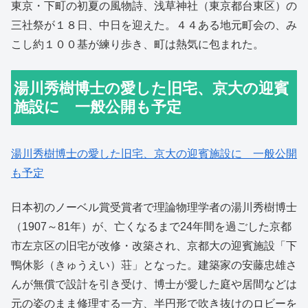
東京・下町の初夏の風物詩、浅草神社（東京都台東区）の
三社祭が１８日、中日を迎えた。４４ある地元町会の、み
こし約１００基が練り歩き、町は熱気に包まれた。
湯川秀樹博士の愛した旧宅、京大の迎賓
施設に 一般公開も予定
湯川秀樹博士の愛した旧宅、京大の迎賓施設に 一般公開
も予定
日本初のノーベル賞受賞者で理論物理学者の湯川秀樹博士
（1907～81年）が、亡くなるまで24年間を過ごした京都
市左京区の旧宅が改修・改築され、京都大の迎賓施設「下
鴨休影（きゅうえい）荘」となった。建築家の安藤忠雄さ
んが無償で設計を引き受け、博士が愛した庭や居間などは
元の姿のまま修理する一方、半円形で吹き抜けのロビーを