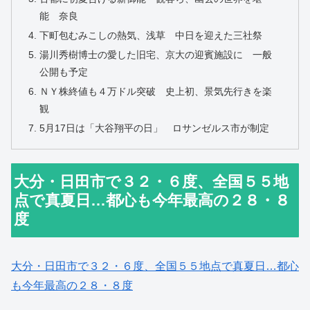
能 奈良
下町包むみこしの熱気、浅草 中日を迎えた三社祭
湯川秀樹博士の愛した旧宅、京大の迎賓施設に 一般
公開も予定
ＮＹ株終値も４万ドル突破 史上初、景気先行きを楽
観
5月17日は「大谷翔平の日」 ロサンゼルス市が制定
大分・日田市で３２・６度、全国５５地
点で真夏日…都心も今年最高の２８・８
度
大分・日田市で３２・６度、全国５５地点で真夏日…都心
も今年最高の２８・８度