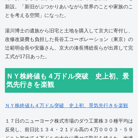
新設。「新旧がぶつかりあいながら世界のことや家族のこ
とを考える空間」になった。
湯川博士の遺族から旧宅と土地を購入して京大に寄付し、
改修改築費も負担した長谷工コーポレーション（東京）の
辻範明会長や安藤さん、京大の湊長博総長らが出席して完
工式が17日あった。
ＮＹ株終値も４万ドル突破 史上初、景
気先行きを楽観
ＮＹ株終値も４万ドル突破 史上初、景気先行きを楽観
１７日のニューヨーク株式市場のダウ工業株３０種平均は
反発し、前日比１３４・２１ドル高の４万０００３・５９