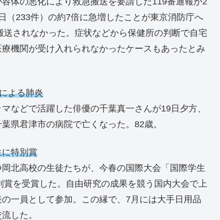
容体の悪化により救急搬送を要請した119番通報が2
18日（233件）の約7倍に急増したことが東京消防庁へ
は搬送されなかった。症状などから保健所の判断で自宅
医療機関が受け入れられなかったケースもあったとみ
染による肺炎
マなどで活躍した俳優の千葉真一さんが19日夕方、
葉県君津市の病院で亡くなった。82歳。
生に特別賞
静岡北高校の生徒たちが、今春の国際大会「国際学生
特別賞を受賞した。自由研究の成果を競う国内大会で上
表の一員として参加。この縁で、7月には大手日用品
交流した。