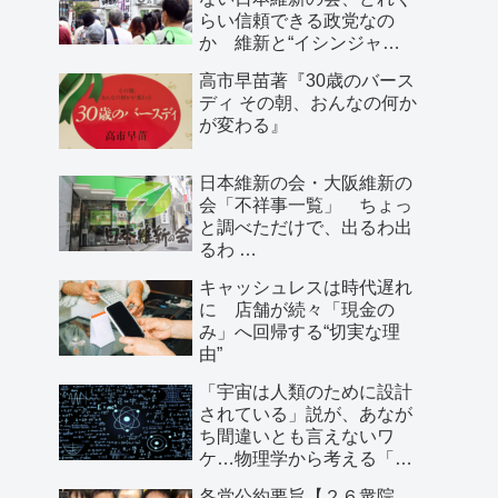
らい信頼できる政党なの
か 維新と“イシンジャ
ー”に批判的な大阪の人が語
高市早苗著『30歳のバース
る、大阪で起きていること
ディ その朝、おんなの何か
が変わる』
日本維新の会・大阪維新の
会「不祥事一覧」 ちょっ
と調べただけで、出るわ出
るわ …
キャッシュレスは時代遅れ
に 店舗が続々「現金の
み」へ回帰する“切実な理
由”
「宇宙は人類のために設計
されている」説が、あなが
ち間違いとも言えないワ
ケ…物理学から考える「こ
の世界の存在理由」
各党公約要旨【２６衆院