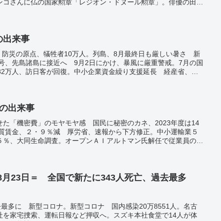
ンコさんに仏の国家勲章「レジオン・ドヌール勲章」。俳優の田村
任三郎」など。ミャンマー、800人超犠牲 武器を手に対抗する市
者が過去最多の1日4300人超。
日の出来事
年 防災の原点、犠牲者10万人。列島、8月最終日も厳しい暑さ 新
1号、先島諸島に接近へ 9月2日にかけ、暴風に厳重警戒。7月の国
82万人、訪日客が回復。中小企業資金繰り支援延長 経産省、ゼ
月の住宅ローン金利上げ。楽天証券、10月から手数料ゼロ SBIに
労組がスト 1日売却、経営側決議。介護事業、66％が「人手不
2年度調査。中国碧桂園、赤字1兆円弱 不動産最大手、苦境浮き彫
に連日行列 反日感情盛り上がらず。北朝鮮「核攻撃訓練」、日本
日の出来事
に「韓国占領」訓練とアピール 米韓軍事演習に対抗。90歳三浦さ
た「機密費」のモヤモヤ感 国民に秘密のカネ、2023年度は14
な脚、仲間が車いす支援。月が地球に最も近い「スーパーブルーム
実質賃金、２・９％減 厚労省、速報から下方修正。中小運輸業５
バッチリ見える」。
５％、大同生命調査。オープンＡＩアルトマン氏解任で従業員の９
害成分の指定了承 来月以降は所持・使用禁止―厚労省部会。
8月23日＝ 全国で新たに343人死亡、過去最多
去最多に 新型コロナ。新型コロナ 国内感染20万8551人。名古
社を家宅捜索、運転日報など押収へ。スズキ本社食堂で14人が体