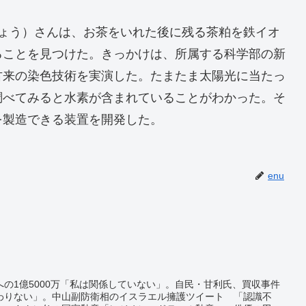
りょう）さんは、お茶をいれた後に残る茶粕を鉄イオ
ることを見つけた。きっかけは、所属する科学部の新
古来の染色技術を実演した。たまたま太陽光に当たっ
調べてみると水素が含まれていることがわかった。そ
を製造できる装置を開発した。
enu
の1億5000万「私は関係していない」。自民・甘利氏、買収事件
関わりない」。中山副防衛相のイスラエル擁護ツイート 「認識不