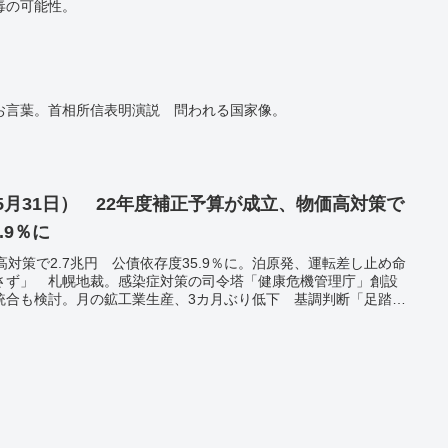
毒の可能性。
お言葉。首相所信表明演説 問われる国家像。
年5月31日） 22年度補正予算が成立、物価高対策で
.9％に
高対策で2.7兆円 公債依存度35.9％に。泊原発、運転差し止め命
さず」 札幌地裁。感染症対策の司令塔「健康危機管理庁」創設
統合も検討。月の鉱工業生産、3カ月ぶり低下 基調判断「足踏み
物価8.1％上昇 エネルギー高騰で過去最高。バイデン氏「ロシア
 ウクライナ軍事支援で。国で新たに2万2022人感染 17日連続