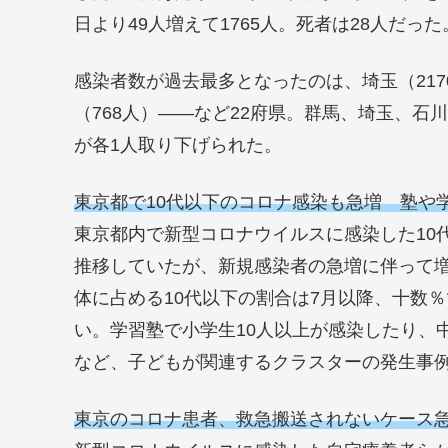
日より49人増えて1765人。死者は28人だった
感染者数が過去最多となったのは、埼玉（2170
（768人）――など22府県。群馬、埼玉、石
が各1人取り下げられた。
東京都で10代以下のコロナ感染も急増 塾や
東京都内で新型コロナウイルスに感染した10代
推移していたが、新規感染者の急増に伴って増
体に占める10代以下の割合は7月以降、十数
い。学習塾で小学生10人以上が感染したり、
など、子どもが関連するクラスターの発生事
東京のコロナ患者、救急搬送されないケース急増