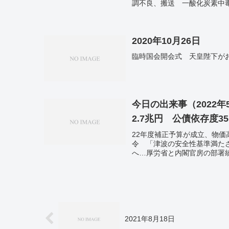
調不良、搬送 一酸化炭素中
2020年10月26日
臨時国会開会式 天皇陛下が
今日の出来事（2022
2.7兆円 公債依存度35
22年度補正予算が成立、物価
令 「津波の安全性基準満た
へ…厚労省と内閣官房の部署
をしている」。ユーロ圏の5月
領を攻撃する兵器は送らない」
で前週下回る 新型コロナ。
2021年8月18日