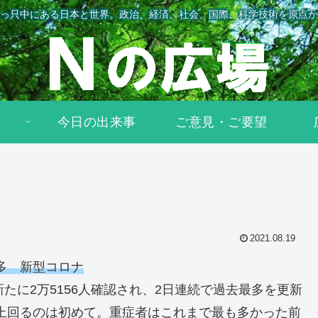
っ只中にある日本と世界。政治、経済、社会、国際、科学技術を原点か
今日の出来事
ご意見・ご要望
2021.08.19
最多 新型コロナ
たに2万5156人確認され、2日連続で過去最多を更新
を上回るのは初めて。重症者はこれまで最も多かった前