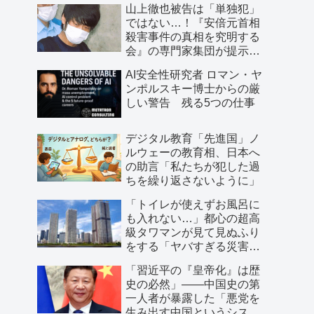
山上徹也被告は「単独犯」
ではない…！『安倍元首相
殺害事件の真相を究明する
会』の専門家集団が提示し
た「３つの根拠」
AI安全性研究者 ロマン・ヤ
ンポルスキー博士からの厳
しい警告 残る5つの仕事
デジタル教育「先進国」ノ
ルウェーの教育相、日本へ
の助言「私たちが犯した過
ちを繰り返さないように」
「トイレが使えずお風呂に
も入れない…」都心の超高
級タワマンが見て見ぬふり
をする「ヤバすぎる災害リ
スク」
「習近平の『皇帝化』は歴
史の必然」――中国史の第
一人者が暴露した「悪党を
生み出す中国というシステ