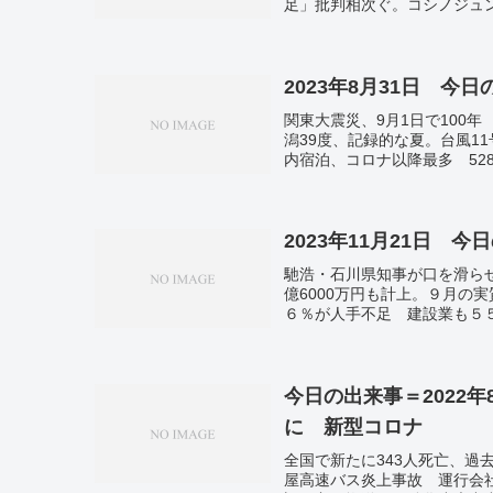
足」批判相次ぐ。コシノジュ
正和さん死去 77歳 「古畑
民も。インド、新型コロナの死
2023年8月31日 今
関東大震災、9月1日で100
潟39度、記録的な夏。台風1
内宿泊、コロナ以降最多 52
ロゼロ返済備え。大手5行、9
対抗、競争激化。そごう.西武
足」 ヘルパー最も深刻、2
り…1～6月。香港、すし店
2023年11月21日 今
海へ弾道ミサイル2発 さら
馳浩・石川県知事が口を滑らせ
ん、富士山頂に到達 不自由
億6000万円も計上。９月の
ーン」今夜 東日本中心に「
６％が人手不足 建設業も５
割が退社表明。大麻グミ、有
今日の出来事＝2022年
に 新型コロナ
全国で新たに343人死亡、過
屋高速バス炎上事故 運行会