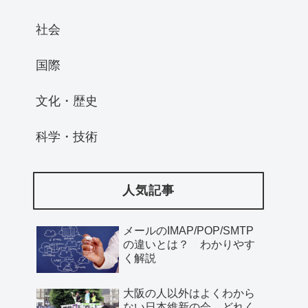
社会
国際
文化・歴史
科学・技術
人気記事
メールのIMAP/POP/SMTP
の違いとは？ わかりやす
く解説
大阪の人以外はよくわから
ない日本維新の会、どれく