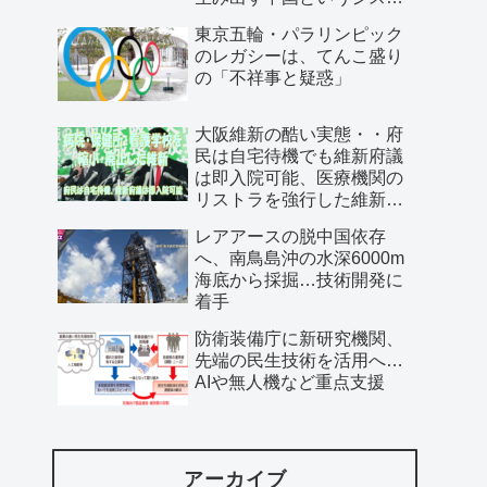
ム」
東京五輪・パラリンピック
のレガシーは、てんこ盛り
の「不祥事と疑惑」
大阪維新の酷い実態・・府
民は自宅待機でも維新府議
は即入院可能、医療機関の
リストラを強行した維新、
公費で維新首長の飲み会を
レアアースの脱中国依存
開催…
へ、南鳥島沖の水深6000m
海底から採掘…技術開発に
着手
防衛装備庁に新研究機関、
先端の民生技術を活用へ…
AIや無人機など重点支援
アーカイブ