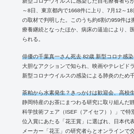
新型コロナウイルスに感染した自宅療養者らが
～8日、東京都内で1668件に上り、7月12～
の取材で判明した。このうち約6割の959件
療養継続となったほか、病床の逼迫により、
られる。
俳優の千葉真一さん死去 82歳 新型コロナ感
大胆なアクションで知られ、映画やテレビドラ
新型コロナウイルスの感染による肺炎のため千
茶粕から水素発生？きっかけは歓迎会、高校
静岡特産のお茶にまつわる研究に取り組んだ
科学技術フェア（ISEF（アイセフ））」で
位入賞にあたる「花王賞」に選ばれ、日本代
メーカー「花王」の研究者らとオンラインで