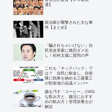
選】
政治家が襲撃された主な事
件【まとめ】
「騙されちゃいけない」自
民党改革案に痛烈ダメ出
し！杉村太蔵に賛同の声
これも「キックバック」で
は？ 自民に献金し、自衛
隊に戦車を納める三菱重工
が防衛省の会議メンバー
腸を汚す「コーヒー」のNG
な飲み方と、腸活におすす
めの飲み方｜管理栄養士が
解説