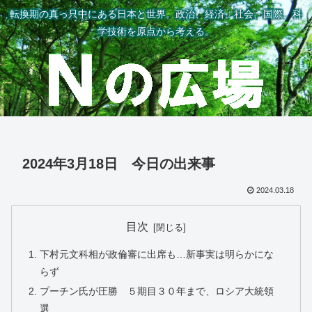
転換期の真っ只中にある日本と世界。政治、経済、社会、国際、科
学技術を原点から考える。
2024年3月18日 今日の出来事
2024.03.18
目次
下村元文科相が政倫審に出席も…新事実は明らかにな
らず
プーチン氏が圧勝 ５期目３０年まで、ロシア大統領
選