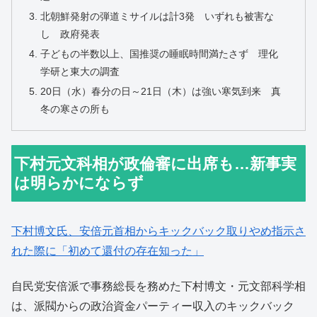
北朝鮮発射の弾道ミサイルは計3発 いずれも被害な
し 政府発表
子どもの半数以上、国推奨の睡眠時間満たさず 理化
学研と東大の調査
20日（水）春分の日～21日（木）は強い寒気到来 真
冬の寒さの所も
下村元文科相が政倫審に出席も…新事実
は明らかにならず
下村博文氏、安倍元首相からキックバック取りやめ指示さ
れた際に「初めて還付の存在知った」
自民党安倍派で事務総長を務めた下村博文・元文部科学相
は、派閥からの政治資金パーティー収入のキックバック