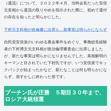
（還流）について、２０２２年４月、当時会長だった安倍
元首相から還流の取りやめを指示された際に、初めて還付
の存在を知ったと明らかにした。
下村元文科相が政倫審に出席
も…新事実は明らかにならず
自民党安倍派のいわゆる裏金事件をめぐり、事務総長経験
者の下村博文元文科相が政治倫理審査会に出席しました
が、新たな事実は明らかになりませんでした。真相解明の
キーマンと目されていた下村氏ですが、いつ安倍派でキッ
クバックが始まったかなど、新たなことは何も明らかにな
らず、肩すかしに終わった形です。
プーチン氏が圧勝 ５期目３０年まで、
ロシア大統領選