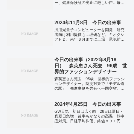
ー、健康保険証の廃止に厳しい声…毎日
新聞世論調査。来秋移行、高年層の78％
が反対 保険証廃止に広がる懸念…共同
通信世論調査。高速バス乗客が犠牲、各
地で相次ぐ重大事故 北海道で5人死亡。
2024年11月8日 今日の出来事
前橋で35.5度…気象庁。ブリンケン米国
汎用光量子コンピューターを開発 研究
務長官と秦剛・中国外相が会談…両国関
者向け利用提供も…理研など。キオクシ
係・台湾・ウクライナ議題か。プーチン
アＨＤ、来年６月までに上場 承認前届
大統領がウクライナ和平に懐疑 南アな
け出、日本初方式。立憲、衆院予算委員
どが早期停戦を提案。
長に安住淳氏を起用へ 副議長は玄葉光
一郎氏。米、０．２５％追加利下げ 景
気、雇用維持へ緩和継続…ＦＲＢ。
今日の出来事（2022年8月18
日） 森英恵さん死去 96歳 世
界的ファッションデザイナー
森英恵さん死去 96歳 世界的ファッシ
ョンデザイナー。防災対策で「モデル道
の駅」 先進事例を共有へ―国交省。
CV22オスプレイ全機を当面飛行停止 米
空軍、相次ぐ事故受け。旧統一教会、ソ
ウルでデモ 安倍氏死去めぐる日本のメ
2024年4月25日 今日の出来事
ディア報道に抗議。全国で新たに25万
GW天気 初日は広く雨 28日は夏日・
5534人感染、過去最多 新型コロナ。死
真夏日急増 後半もかなりの高温 熱中
亡数「最高値超え」懸念 厚労省助言組
症対策。日経平均株価、終値８３１円安
織が見解―新型コロナ。
の３万７６２８円…４営業日ぶりに反落
しほぼ全面安。原油、１００ドル突破