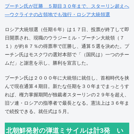
プーチン氏が圧勝 ５期目３０年まで、スターリン超えへ
―ウクライナの占領地でも強行・ロシア大統領選
ロシア大統領選（任期６年）は１７日、投票が終了して即
日開票され、現職のウラジーミル・プーチン大統領（７
１）が約８７％の得票率で圧勝し、通算５選を決めた。プ
ーチン氏はモスクワの選対本部で「（国民は）一つのチー
ムだ」と謝意を示し、勝利を宣言した。
プーチン氏は２０００年に大統領に就任し、首相時代を挟
んで現在通算４期目。新たな任期を３０年までまっとうす
れば、権力掌握期間が独裁者スターリンの２９年を超え、
旧ソ連・ロシアの指導者で最長となる。憲法上は３６年ま
で続投できる。就任式は５月。
北朝鮮発射の弾道ミサイルは計3発 い