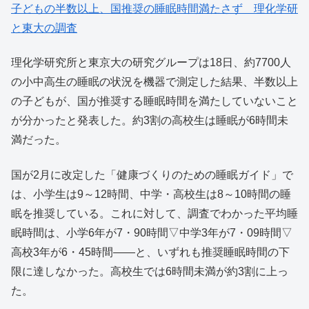
子どもの半数以上、国推奨の睡眠時間満たさず 理化学研
と東大の調査
理化学研究所と東京大の研究グループは18日、約7700人
の小中高生の睡眠の状況を機器で測定した結果、半数以上
の子どもが、国が推奨する睡眠時間を満たしていないこと
が分かったと発表した。約3割の高校生は睡眠が6時間未
満だった。
国が2月に改定した「健康づくりのための睡眠ガイド」で
は、小学生は9～12時間、中学・高校生は8～10時間の睡
眠を推奨している。これに対して、調査でわかった平均睡
眠時間は、小学6年が7・90時間▽中学3年が7・09時間▽
高校3年が6・45時間――と、いずれも推奨睡眠時間の下
限に達しなかった。高校生では6時間未満が約3割に上っ
た。