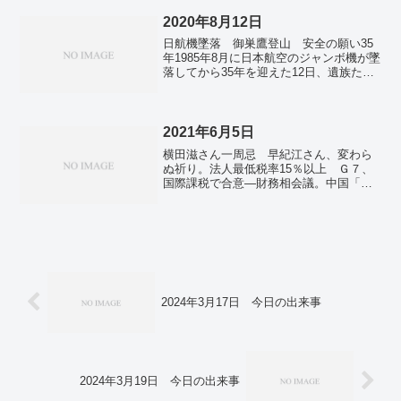
も ２４年平均、中東緊迫で…世銀。男
子中学生が将来就きたい職業 1位に「プ
2020年8月12日
ログラマー」初選出。
日航機墜落 御巣鷹登山 安全の願い35
年1985年8月に日本航空のジャンボ機が墜
落してから35年を迎えた12日、遺族たち
が墜落現場の御巣鷹（おすたか）の尾根
に慰霊登山した。英ＧＤＰ20.4％減 4～
6月期 欧米主要国で最大英統計局が12日
発...
2021年6月5日
横田滋さん一周忌 早紀江さん、変わら
ぬ祈り。法人最低税率15％以上 Ｇ７、
国際課税で合意―財務相会議。中国「一
帯一路」への対抗策 G7サミットで協議
へ 危機感強める。政府、ベトナムにワ
クチン提供へ 台湾に続く国際協力。
2024年3月17日 今日の出来事
2024年3月19日 今日の出来事