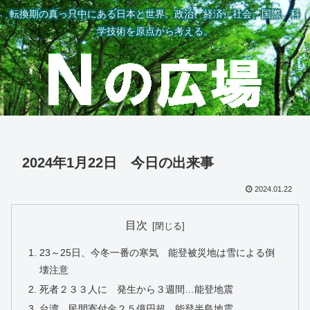
転換期の真っ只中にある日本と世界。政治、経済、社会、国際、科
学技術を原点から考える。
2024年1月22日 今日の出来事
2024.01.22
目次
23～25日、今冬一番の寒気 能登被災地は雪による倒
壊注意
死者２３３人に 発生から３週間…能登地震
台湾、民間寄付金２５億円超 能登半島地震