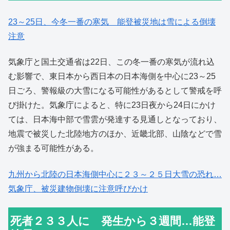
23～25日、今冬一番の寒気 能登被災地は雪による倒壊
注意
気象庁と国土交通省は22日、この冬一番の寒気が流れ込
む影響で、東日本から西日本の日本海側を中心に23～25
日ごろ、警報級の大雪になる可能性があるとして警戒を呼
び掛けた。気象庁によると、特に23日夜から24日にかけ
ては、日本海中部で雪雲が発達する見通しとなっており、
地震で被災した北陸地方のほか、近畿北部、山陰などで雪
が強まる可能性がある。
九州から北陸の日本海側中心に２３～２５日大雪の恐れ…
気象庁、被災建物倒壊に注意呼びかけ
死者２３３人に 発生から３週間…能登