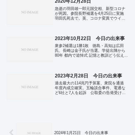
め。25府県が「カメムシ注意報」 春先
2020年12月28日
から大量発生の異常事態。東京スマート
急逝の羽田雄一郎元国交相、新型コロナ
度急落、世界８６位 １４２都市中、デ
が死因。参院長野補選を4月25日に実施
ジタル化遅れで。「ＩＣＣの独立性」支
羽田氏死去で。英、コロナ変異でウイル
持 イスラエル首相ら逮捕状請求で…
ス感染拡大 新規感染者4.1万人。南アフ
仏・スペイン。ＡＩ向けパソコン展開
リカがロックダウン強化 コロナ変異ウ
作業振り返り機能も…米ＭＳ・半導体テ
イルス感染が拡大。全国で新たに2396人
コに脱中国依存 「ＡＩの島」構想表
感染確認 月曜日で最多。吉川元農水相
2023年10月22日 今日の出来事
明…台湾新総統。
に公庫融資でも便宜を依頼 鶏卵業者。
衆参2補選は1勝1敗 徳島・高知は広田
映画「鬼滅の刃 無限列車編」が「千と
氏、長崎は金子氏が当選。学徒出陣から
千尋」抜き、興行収入が国内トップに。
80年 都内で追悼式 記憶と教訓どう伝え継
ぐか課題。今後は家が建てられなくな
る？ 建設業界で倒産が急増…人手不
足、労働災害 悪循環は断てるのか。省
エネ住宅の新築補助再開へ 価格高騰
2023年2月28日 今日の出来事
で、子育て世帯を支援―国交省。「ライ
過去最大の114兆円予算案、衆院を通過
ドシェア」解禁に賛否 タクシー業界に
年度内成立確実。五輪談合事件、電通な
は警戒感。歴史絵巻の行列が都大路練り
ど6社と7人を起訴 公取委の告発受け。
歩く 古都の秋彩る京都・時代祭。2週間
出生数、初の80万人割れ確実に 2022年
天気 秋晴れの日多い 24日にかけて朝
の速報値。日本の島、数え直したら倍
の冷え込み強まる ハロウィンは雨?。
増 測量進歩で1万4152に 国土地理院。
「助けが行くぞ」と手拍子、トラック運
山口・阿武町のコロナ給付金誤送金、有
転手は「兄弟を見捨てない」…ガザ検問
罪判決…懲役3年・執行猶予5年。コロナ
所に物資搬入。
新規感染 全国で1万4524人、前週の火曜
日と比べ約4700人減少。
2024年1月21日 今日の出来事