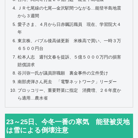
ＪＲ七尾線の七尾―金沢駅間つながる…能登半島地震
から３週間
愛子さま、４月から日赤嘱託職員 現在、学習院大４
年
東京株、バブル後高値更新 米株高で買い、一時３万
６５００円台
松本人志 週刊文春を提訴、５億５０００万円の損害
賠償請求
谷川弥一氏が議員辞職願 裏金事件の立件受け
南部虎弾さん死去 「電撃ネットワーク」リーダー
ブロッコリー、重要野菜に指定 消費増、２６年度か
ら適用…農水省
23～25日、今冬一番の寒気 能登被災地
は雪による倒壊注意