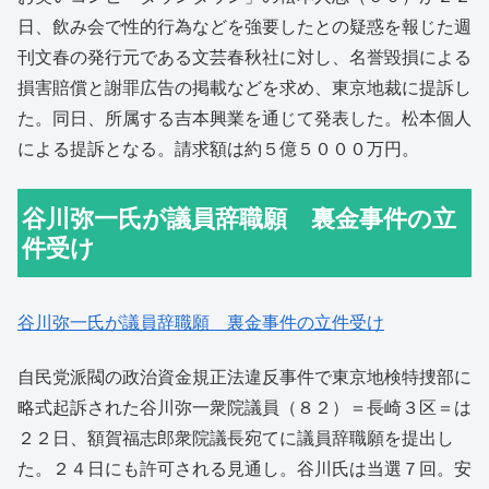
日、飲み会で性的行為などを強要したとの疑惑を報じた週
刊文春の発行元である文芸春秋社に対し、名誉毀損による
損害賠償と謝罪広告の掲載などを求め、東京地裁に提訴し
た。同日、所属する吉本興業を通じて発表した。松本個人
による提訴となる。請求額は約５億５０００万円。
谷川弥一氏が議員辞職願 裏金事件の立
件受け
谷川弥一氏が議員辞職願 裏金事件の立件受け
自民党派閥の政治資金規正法違反事件で東京地検特捜部に
略式起訴された谷川弥一衆院議員（８２）＝長崎３区＝は
２２日、額賀福志郎衆院議長宛てに議員辞職願を提出し
た。２４日にも許可される見通し。谷川氏は当選７回。安