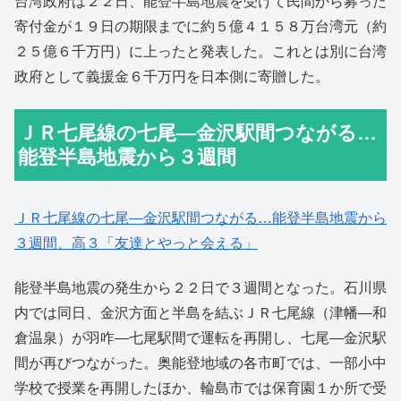
台湾政府は２２日、能登半島地震を受けて民間から募った
寄付金が１９日の期限までに約５億４１５８万台湾元（約
２５億６千万円）に上ったと発表した。これとは別に台湾
政府として義援金６千万円を日本側に寄贈した。
ＪＲ七尾線の七尾―金沢駅間つながる…
能登半島地震から３週間
ＪＲ七尾線の七尾―金沢駅間つながる…能登半島地震から
３週間、高３「友達とやっと会える」
能登半島地震の発生から２２日で３週間となった。石川県
内では同日、金沢方面と半島を結ぶＪＲ七尾線（津幡―和
倉温泉）が羽咋―七尾駅間で運転を再開し、七尾―金沢駅
間が再びつながった。奥能登地域の各市町では、一部小中
学校で授業を再開したほか、輪島市では保育園１か所で受