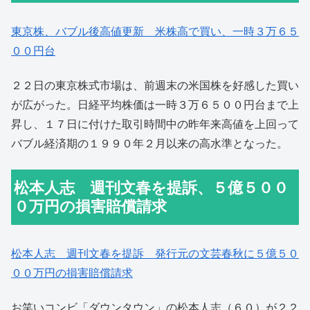
東京株、バブル後高値更新 米株高で買い、一時３万６５
００円台
２２日の東京株式市場は、前週末の米国株を好感した買い
が広がった。日経平均株価は一時３万６５００円台まで上
昇し、１７日に付けた取引時間中の昨年来高値を上回って
バブル経済期の１９９０年２月以来の高水準となった。
松本人志 週刊文春を提訴、５億５００
０万円の損害賠償請求
松本人志 週刊文春を提訴 発行元の文芸春秋に５億５０
００万円の損害賠償請求
お笑いコンビ「ダウンタウン」の松本人志（６０）が２２