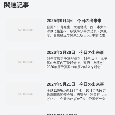
関連記事
2025年9月4日 今日の出来事
台風１５号発生、大雨警戒 西日本太平
洋側に接近へ…線状降水帯の恐れ・気象
庁。台風接近で関東は明日5日午前に雨の
ピーク 通勤ラッシュ直撃か 警報級大
雨の可能性。線状降水帯って何 !? 原理
をわかりやすく説明。全都道府県で初の
１０００円超え ３９地域で目安上回
2026年3月30日 今日の出来事
る…最低賃金。千葉の銚子漁港でサンマ
26年度暫定予算が成立 11年ぶり 本予
初水揚げ １日で過去４年分上回る。利
算の年度内可決断念で。政府・与党が
用者10分の1…一部廃止のJR久留里線
2026年度予算案の年度内成立を断念 自
住民は反対、市は方針転換。中朝首脳、
民が伝達。東京株、一時５万１０００円
６年ぶり会談 「血で固めた友情」誇
割れ イラン情勢の不透明感で全面安。
示。正恩氏の椅子、入念に拭く 「痕跡
ＮＹ原油、一時１０３ドル台 中東情勢
除去」とロシア記者投稿。地震の死者２
緊迫続き。イラン、ＮＰＴ脱退論再浮
2024年5月21日 今日の出来事
２００人超に ７２時間経過も捜索続
上 米イスラエル攻撃で反発。アフリカ
く…アフガン。
手紙110円に値上げ了承 10月ごろ改定
東部で豪雨被害が拡大 地滑りや洪水、
政府関係閣僚会議。円安が「利益押し上
２００人死亡。
げた」 企業のわずか7％ 帝国データバ
ンク。6～8月は全国的に猛暑予想 「ラ
ニーニャ現象」影響？ 気象庁。沖縄と
奄美が梅雨入り 今年初、平年より遅