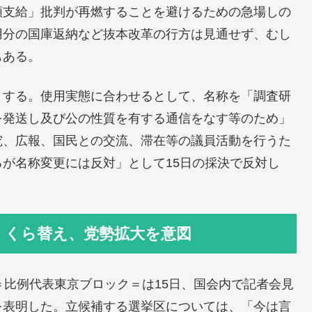
額支給」批判が再燃することを避けるための急場しの
用分の国庫返納など抜本改革の行方は見通せず、むし
もある。
とする。使用実態に合わせるとして、名称を「調査研
を発送し及び公の性質を有する通信をなす等のため」
究、広報、国民との交流、滞在等の議員活動を行うた
が名称変更には反対」として15日の採決で反対し
 くら替え、党勢拡大を意図
＝比例代表東京ブロック＝は15日、国会内で記者会見
を表明した。立候補する選挙区については、「今は言