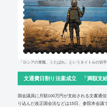
「ロシアの軍艦、くたばれ」というタイトルの切手
文通費日割り法案成立 「満額支給
国会議員に月額100万円が支給される文書通
り込んだ改正国会法などは15日、参院本会議