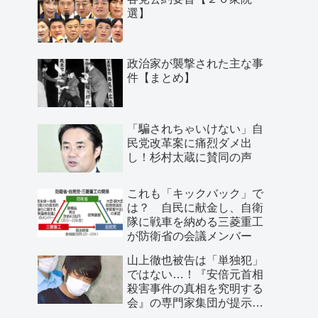
選】
政治家が襲撃された主な事
件【まとめ】
「騙されちゃいけない」自
民党改革案に痛烈ダメ出
し！杉村太蔵に賛同の声
これも「キックバック」で
は？ 自民に献金し、自衛
隊に戦車を納める三菱重工
が防衛省の会議メンバー
山上徹也被告は「単独犯」
ではない…！『安倍元首相
殺害事件の真相を究明する
会』の専門家集団が提示し
た「３つの根拠」