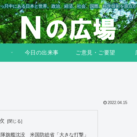
っ只中にある日本と世界。政治、経済、社会、国際、科学技術を原点か
今日の出来事
ご意見・ご要望
2022.04.15
次
艦隊旗艦沈没 米国防総省「大きな打撃」