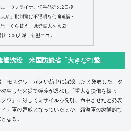
に ウクライナ、切手発売の2日後
支給」批判避け不透明な使途追認?
出馬 くら替え、党勢拡大を意図
週比1300人減 新型コロナ
旗艦沈没 米国防総省「大きな打撃」
艦「モスクワ」がえい航中に沈没したと発表した。タ
で発生した火災で弾薬が爆発し「重大な損傷を被っ
スクワ」に対してミサイルを発射、命中させたと発表
ライナ軍の脅威となっていたほか、露海軍の象徴的な
撃となる。