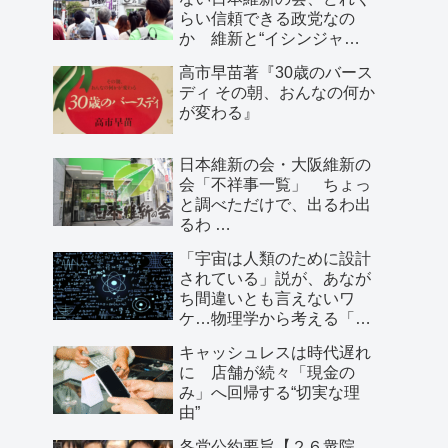
らい信頼できる政党なの
か 維新と“イシンジャ
ー”に批判的な大阪の人が語
高市早苗著『30歳のバース
る、大阪で起きていること
ディ その朝、おんなの何か
が変わる』
日本維新の会・大阪維新の
会「不祥事一覧」 ちょっ
と調べただけで、出るわ出
るわ …
「宇宙は人類のために設計
されている」説が、あなが
ち間違いとも言えないワ
ケ…物理学から考える「こ
の世界の存在理由」
キャッシュレスは時代遅れ
に 店舗が続々「現金の
み」へ回帰する“切実な理
由”
各党公約要旨【２６衆院