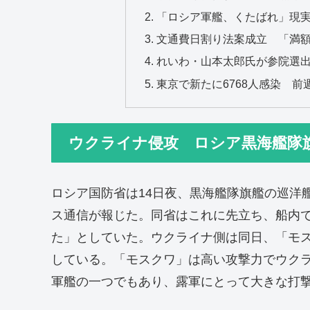
「ロシア軍艦、くたばれ」現実
文通費日割り法案成立 「満額
れいわ・山本太郎氏が参院選
東京で新たに6768人感染 前
ウクライナ侵攻 ロシア黒海艦隊
ロシア国防省は14日夜、黒海艦隊旗艦の巡洋
ス通信が報じた。同省はこれに先立ち、船内
た」としていた。ウクライナ側は同日、「モ
している。「モスクワ」は高い攻撃力でウク
軍艦の一つでもあり、露軍にとって大きな打