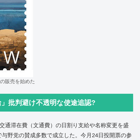
の販売を始めた
」批判避け不透明な使途追認?
信交通滞在費（文通費）の日割り支給や名称変更を盛
で与野党の賛成多数で成立した。今月24日投開票の参