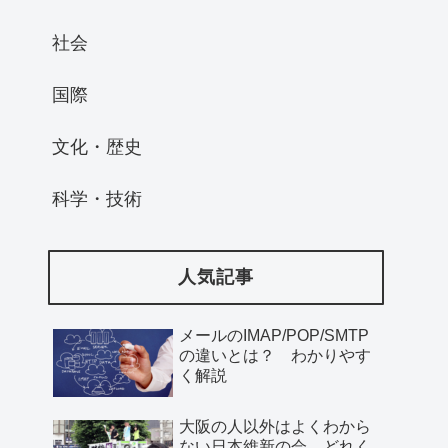
社会
国際
文化・歴史
科学・技術
人気記事
メールのIMAP/POP/SMTP
の違いとは？ わかりやす
く解説
大阪の人以外はよくわから
ない日本維新の会、どれく