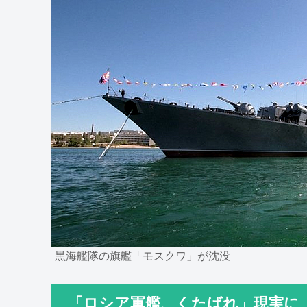
黒海艦隊の旗艦「モスクワ」が沈没
「ロシア軍艦、くたばれ」現実に