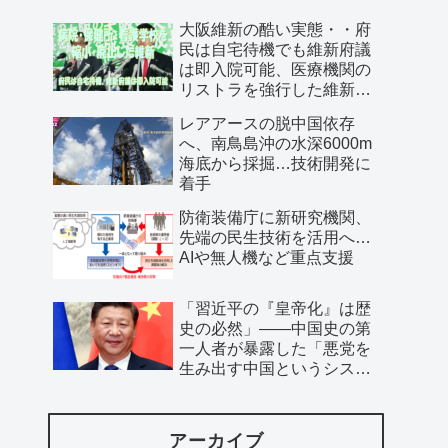
大阪維新の酷い実態・・府
民は自宅待機でも維新府議
は即入院可能、医療機関の
リストラを強行した維新、
公費で維新首長の飲み会を
レアアースの脱中国依存
開催…
へ、南鳥島沖の水深6000m
海底から採掘…技術開発に
着手
防衛装備庁に新研究機関、
先端の民生技術を活用へ…
AIや無人機など重点支援
「習近平の『皇帝化』は歴
史の必然」――中国史の第
一人者が暴露した「悪党を
生み出す中国というシステ
ム」
アーカイブ