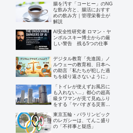
腸を汚す「コーヒー」のNG
な飲み方と、腸活におすす
めの飲み方｜管理栄養士が
解説
AI安全性研究者 ロマン・ヤ
ンポルスキー博士からの厳
しい警告 残る5つの仕事
デジタル教育「先進国」ノ
ルウェーの教育相、日本へ
の助言「私たちが犯した過
ちを繰り返さないように」
「トイレが使えずお風呂に
も入れない…」都心の超高
級タワマンが見て見ぬふり
をする「ヤバすぎる災害リ
スク」
東京五輪・パラリンピック
のレガシーは、てんこ盛り
の「不祥事と疑惑」