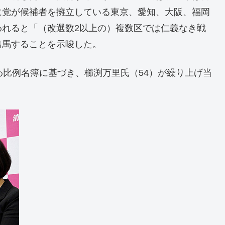
に党が候補者を擁立している東京、愛知、大阪、福岡
われると「（改選数2以上の）複数区では仁義なき戦
出馬することを示唆した。
わ比例名簿に基づき、櫛渕万里氏（54）が繰り上げ当