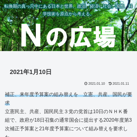
転換期の真っ只中にある日本と世界。政治、経済、社会、国際、科
学技術を原点から考える。
2021年1月10日
2021.01.10
2021.01.11
補正、来年度予算案の組み替えを 立憲、共産、国民が要
求
立憲民主、共産、国民民主３党の党首は10日のＮＨＫ番
組で、政府が18日召集の通常国会に提出する2020年度第3
次補正予算案と21年度予算案について組み替えを要求し