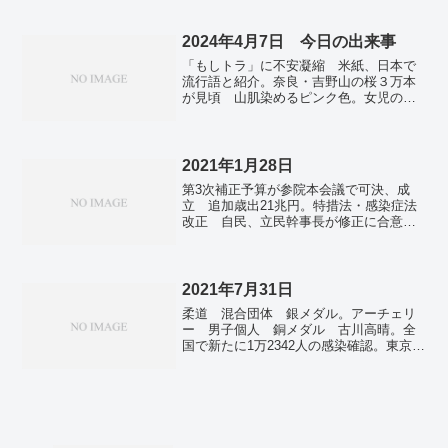
の人たちの幸せを」 中村哲さんの母
高波など警戒を。ミャンマー、大雨で２
校・九州大学で追悼する会。トランプ
００人以上死亡 紛争下、人道状況が悪
氏、バイデン氏への政権移行を容認 訴
2024年4月7日 今日の出来事
化。ロシア、攻撃にイラン製無人機を640
訟は継続。
機以上使用 ウクライナ発表。
「もしトラ」に不安凝縮 米紙、日本で
流行語と紹介。奈良・吉野山の桜３万本
が見頃 山肌染めるピンク色。女児の成
長祈る流しびな 奈良・吉野川。ガザ侵
攻拡大、飢饉が切迫 死者３万人、建物
５７％損壊。中国３連休、１億人超が国
内旅行 新型コロナ前より増加。
2021年1月28日
第3次補正予算が参院本会議で可決、成
立 追加歳出21兆円。特措法・感染症法
改正 自民、立民幹事長が修正に合意
懲役削除、過料に改め額引き下げ。菅首
相、バイデン大統領と初の電話協議 五
輪には触れず。国内死者、最多113人。変
異ウイルス 埼玉県の男女3人感染。
2021年7月31日
柔道 混合団体 銀メダル。アーチェリ
ー 男子個人 銅メダル 古川高晴。全
国で新たに1万2342人の感染確認。東京で
新たに過去最多4058人の感染確認 新型
コロナ。