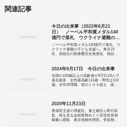
関連記事
今日の出来事（2022年6月21
日） ノーベル平和賞メダル140
億円で落札 ウクライナ避難の子
ども支援へ
ノーベル平和賞メダル140億円で落札 ウ
クライナ避難の子ども支援へ。東京23
区、高校生の医療費完全無償化 独自財
源で所得制限なしに。円、136円台に下
落 24年ぶり安値更新―ロンドン市場。
中国、東シナ海で掘削機材設置 ガス田
2024年9月17日 今日の出来事
開発、政府は抗議。参院選比例 国民民
全国の100歳以上の高齢者が9万5119人で
主系2組合、立憲から候補擁立 乗り換え
過去最多 女性最高齢116歳・男性は110
のワケは。全国で新たに1万5384人感染確
歳。女性管理職、初の１０％超え 政府
認 東京は4日連続で前週上回る。
目標３割には開き…帝国データ。基準地
価、全国平均3年連続上昇 「その他」地
方圏は32年ぶり。リニア工事めぐる静岡
県内のボーリング調査「実施」容認 静
2020年11月23日
岡県がJR東海に回答。デブリ取り出し作
香港民主派の周庭氏、黄之鋒氏ら即日収
業、また中断 福島第１原発、映像送れ
監。桜を見る会前夜祭めぐり安倍前首相
ず。正倉院展、10月26日から奈良博で開
秘書ら聴取 東京地検特捜部。菅首相、
催 24年ぶり出展の宝物も。台風14号、
トラベル感染原因に否定的。「アフガン
18日に沖縄最接近へ 九州南部、奄美も