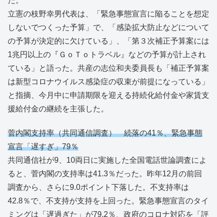
た。
立憲の枝野幸男代表は、「緊急事態宣言に陥ることを想定
しないでつくった予算」で、「感染拡大防止などについて
の予算が決定的に欠けている」、「第３次補正予算案には
1兆円以上の『ＧｏＴｏトラベル』などの予算が計上され
ている」と語った。共産の志位和夫委員長も「補正予算案
は新型コロナウイルス感染症の収束が前提になっている」
と指摘、今月中に申請期限を迎える持続化給付金や家賃支
援給付金の継続を主張した。
菅内閣支持率（共同通信調査） 続落の41％、緊急事態
宣言「遅すぎ」79％
共同通信社が9、10両日に実施した全国電話世論調査によ
ると、菅内閣の支持率は41.3％だった。昨年12月の前回
調査から、さらに9.0ポイント下落した。不支持率は
42.8％で、不支持が支持を上回った。緊急事態宣言のタイ
ミングは「遅過ぎた」が79.2％、政府のコロナ対応を「評