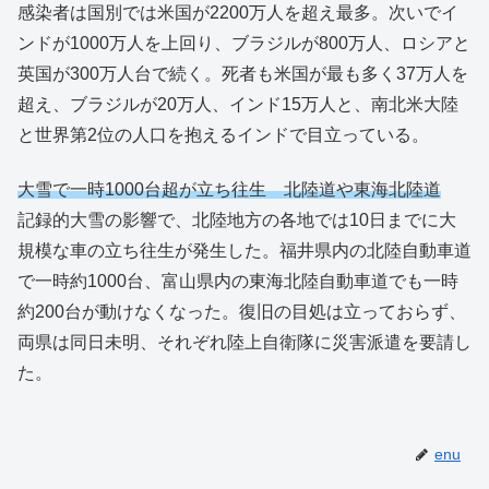
感染者は国別では米国が2200万人を超え最多。次いでイ
ンドが1000万人を上回り、ブラジルが800万人、ロシアと
英国が300万人台で続く。死者も米国が最も多く37万人を
超え、ブラジルが20万人、インド15万人と、南北米大陸
と世界第2位の人口を抱えるインドで目立っている。
大雪で一時1000台超が立ち往生 北陸道や東海北陸道
記録的大雪の影響で、北陸地方の各地では10日までに大
規模な車の立ち往生が発生した。福井県内の北陸自動車道
で一時約1000台、富山県内の東海北陸自動車道でも一時
約200台が動けなくなった。復旧の目処は立っておらず、
両県は同日未明、それぞれ陸上自衛隊に災害派遣を要請し
た。
enu