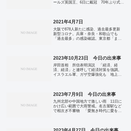
ールズ英国王、6日に戴冠 70年ぶり式
低い」と批判。昨年の処刑、イランで過
典、国挙げ祝福。「時間制約ある人権問
去最多９７５人 「中国に次ぎ２番
題」 拉致被害者家族ら、米高官・議員
目」。韓国、尹大統領の刑事裁判開始
に訴え。首相官邸の守衛所トイレ、25歳
内乱首謀罪、認否は留保。
機動隊員が拳銃自殺か…同僚が発砲音聞
2021年4月7日
く。未来へ、空泳ぐ青いこいのぼり 津
大阪で878人新たに感染、過去最多更新
波被害の宮城・東松島。「朝鮮通信使祭
新型コロナ。兵庫・奈良・和歌山でも
り」釜山で開幕 4年ぶりに通常規模。ワ
「過去最多」の感染確認。東京都「まん
グネル、10日にバフムト戦線離脱 「弾
延防止」要請を準備 週内にも政府追
薬なければ滅びる運命」。国内5817人感
加。英首相「私もパブでビールを」 感
染 12人死亡、新型コロナ。
染状況が劇的改善。汚染処理水処分「近
日中に判断」 首相表明、関係閣僚会議
2023年10月23日 今日の出来事
開催へ。全漁連会長、原発の処理水の海
岸田首相 所信表明演説 「経済、経
洋放出「絶対反対」。柏崎刈羽原発の改
済、経済」と連呼して経済対策を強調。
善命令「弁明の余地ない」 東電が受け
イスラエル軍、ガザ空爆強化も 地上戦
入れ表明。生活保護申請、1月は7%増 2
へ地ならし、米は延期圧力―死者双方で
度目の宣言で厳しい雇用。世界成長率
６４００人超。日本財団に「不適切」出
6％ ＩＭＦ21年予測、上方修正。2021
向 法律で規制、外郭団体を経由―国交
年世界長者番付 アマゾン創業者ベゾス
省。処理水2回目の海洋放出終了 設備・
2023年7月9日 今日の出来事
氏が4年連続トップ。
周辺海域のトリチウム濃度に異常なし
九州北部や中国地方で激しい雨 11日に
年内に3回目開始へ 福島第一原発。
かけ広い範囲で大雨警戒。名古屋駅など
で相次ぎ不審物 「愛無き時代に愛を」
と張り紙。「アゾフ連隊」の英雄が帰
国 ウクライナ大統領とトルコから。
2023年4月27日 今日の出来事