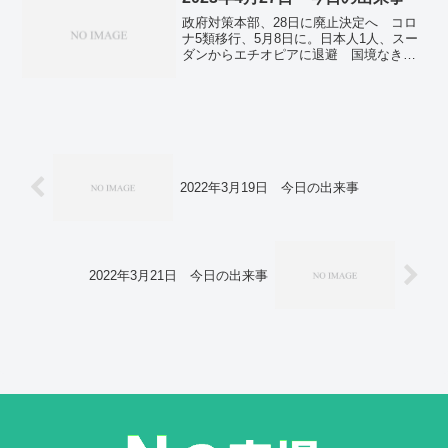
政府対策本部、28日に廃止決定へ コロ
ナ5類移行、5月8日に。日本人1人、スー
ダンからエチオピアに退避 国境なき医
師団スタッフ。習近平氏とゼレンスキー
氏が電話協議 ウクライナ侵攻始まって
以来初。トヨタ世界生産・販売が過去最
高 22年度、960万台売る。風力発電出
力、国内最大22万キロワット 北九州で
洋上ファーム起工。全国で新たに1万1764
人感染 前週より1200人増 新型コロ
ナ。
2022年3月19日 今日の出来事
2022年3月21日 今日の出来事