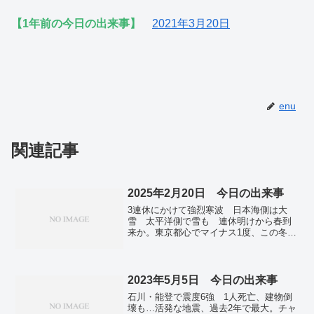
【1年前の今日の出来事】
2021年3月20日
enu
関連記事
2025年2月20日 今日の出来事
3連休にかけて強烈寒波 日本海側は大
雪 太平洋側で雪も 連休明けから春到
来か。東京都心でマイナス1度、この冬い
ちばんの寒さに 青梅はマイナス6.6度ま
で冷え込む。円大幅高、一時１４９円
台 ２カ月ぶり水準、長期金利上昇…東
京市場。トランプ氏、不支持が支持逆
2023年5月5日 今日の出来事
転 「プーチン氏信用せず」８１％…米
石川・能登で震度6強 1人死亡、建物倒
世論調査。トランプ氏、ウクライナ大統
壊も…活発な地震、過去2年で最大。チャ
領は「独裁者」 「選挙拒否」「支持率