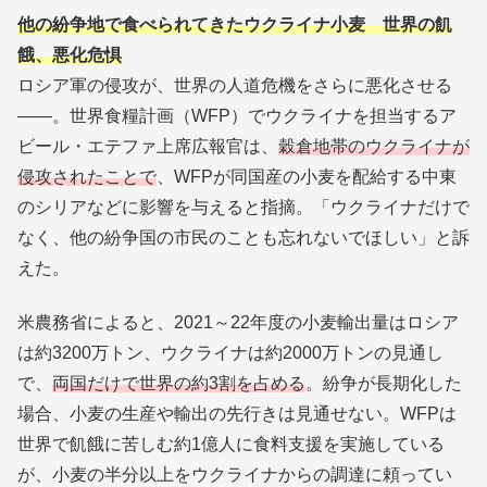
他の紛争地で食べられてきたウクライナ小麦 世界の飢
餓、悪化危惧
ロシア軍の侵攻が、世界の人道危機をさらに悪化させる
――。世界食糧計画（WFP）でウクライナを担当するア
ビール・エテファ上席広報官は、
穀倉地帯のウクライナが
侵攻されたことで
、WFPが同国産の小麦を配給する中東
のシリアなどに影響を与えると指摘。「ウクライナだけで
なく、他の紛争国の市民のことも忘れないでほしい」と訴
えた。
米農務省によると、2021～22年度の小麦輸出量はロシア
は約3200万トン、ウクライナは約2000万トンの見通し
で、
両国だけで世界の約3割を占める
。紛争が長期化した
場合、小麦の生産や輸出の先行きは見通せない。WFPは
世界で飢餓に苦しむ約1億人に食料支援を実施している
が、小麦の半分以上をウクライナからの調達に頼ってい