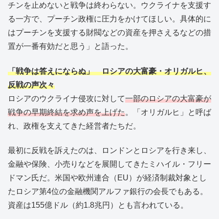
チンを止めないと戦争は終わらない。ウクライナを支援す
る一方で、プーチン政権に圧力をかけてほしい。具体的に
はプーチンを支援する財閥などの資産を押さえるなどの措
置が一番有効だと思う」と語った。
「戦争は答えにならぬ」 ロシアの大富豪・オリガルヒ、
反戦の声次々
ロシアのウクライナ侵攻に対して
一部のロシアの大富豪が
戦争の早期終結を求め声を上げた
。「オリガルヒ」と呼ば
れ、政権を支えてきた経営者たちだ。
最初に反戦を訴えたのは、ロンドンとロシアを行き来し、
金融や保険、小売りなどを展開してきたミハイル・フリー
ドマン氏だ。米国や欧州連合（EU）が経済制裁対象とし
たロシア第4位の金融機関アルファ銀行の会長でもある。
資産は155億ドル（約1.8兆円）とも言われている。