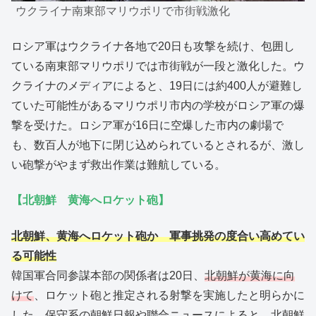
ウクライナ南東部マリウポリで市街戦激化
ロシア軍はウクライナ各地で20日も攻撃を続け、包囲し
ている南東部マリウポリでは市街戦が一段と激化した。ウ
クライナのメディアによると、19日には約400人が避難し
ていた可能性があるマリウポリ市内の学校がロシア軍の爆
撃を受けた。ロシア軍が16日に空爆した市内の劇場で
も、数百人が地下に閉じ込められているとされるが、激し
い砲撃がやまず救出作業は難航している。
【北朝鮮 黄海へロケット砲】
北朝鮮、黄海へロケット砲か 軍事挑発の度合い高めてい
る可能性
韓国軍合同参謀本部の関係者は20日、
北朝鮮が黄海に向
けて
、ロケット砲と推定される射撃を実施したと明らかに
した。保守系の朝鮮日報や聯合ニュースによると、北朝鮮