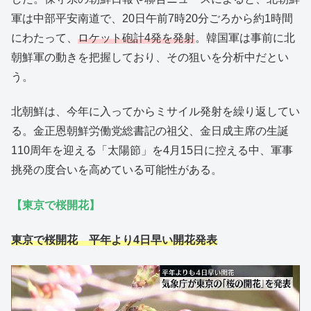
軍は中部平安南道で、20日午前7時20分ごろから約1時間
にわたって、
ロケット砲計4発を発射
。韓国軍は事前に北
朝鮮軍の動きを把握しており、その狙いを分析中だとい
う。
北朝鮮は、今年に入ってからミサイル発射を繰り返してい
る。金正恩朝鮮労働党総書記の祖父、金日成主席の生誕
110周年を迎える「太陽節」を4月15日に控える中、軍事
挑発の度合いを高めている可能性がある。
【東京で桜開花】
東京で桜開花 平年より4日早い開花発表