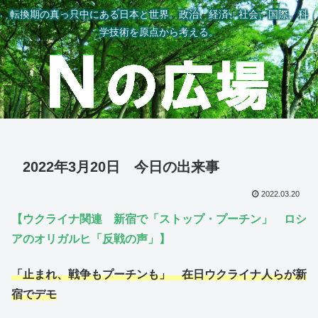
転換期の真っ只中にある日本と世界。政治、経済、社会、国際、科
学技術を原点から考える。
2022年3月20日 今日の出来事
2022.03.20
【ウクライナ関連 新宿で「ストップ・プーチン」 ロシ
アのオリガルヒ
「
反戦の声」】
「止まれ、戦争もプーチンも」 在日ウクライナ人らが新
宿でデモ