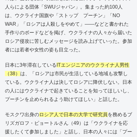
人らによる団体「SWUジャパン」。集まった約100人
は、ウクライナ国旗や「ストップ プーチン」「NO
WAR」「ロシアは人殺しをやめて」――などと書かれた
手作りのボードなどを掲げ、ウクライナの人々から届いた
ロシア侵攻に苦しむメッセージを読み上げていった。参加
者には若者や女性の姿も目立った。
日本に3年滞在している
ITエンジニアのウクライナ人男性
（38）
は、「ロシアは市民が生活している地域も攻撃し
ている。ウクライナ人は決してロシアに降伏しない。日本
の人にはウクライナで起きていることを知ってほしいし、
プーチンを止められるよう助けてほしい」と話した。
モスクワ出身の
ロシア人で日本の大学で研究員
を務めるブ
リズガロフ・ピョートルさん（49）は「ウクライナを応
援したくて参加しました」と話し、日本の人々には「プー