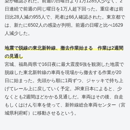
染が確認された。前週の日曜日より1万1285人少なく、2
日連続で前週の同じ曜日を1万人超下回った。重症者は前
日比28人減の955人で、死者は66人確認された。東京都で
は、新たに6502人の感染が判明。前週の日曜と比べ1629
人減少した。
地震で脱線の東北新幹線、撤去作業始まる 作業は2週間
の見通し
宮城、福島両県で16日夜に最大震度6強を観測した地震で
脱線した東北新幹線の車両を現場から撤去する作業が20
日に始まった。先頭から順に1両ずつ、ジャッキで持ち上
げてレール上に戻していく予定。JR東日本によると、少
なくとも2週間ほどかかる見通しだ。車両はその後、自走
もしくはけん引車を使って、新幹線総合車両センター（宮
城県利府町）に移動させるという。