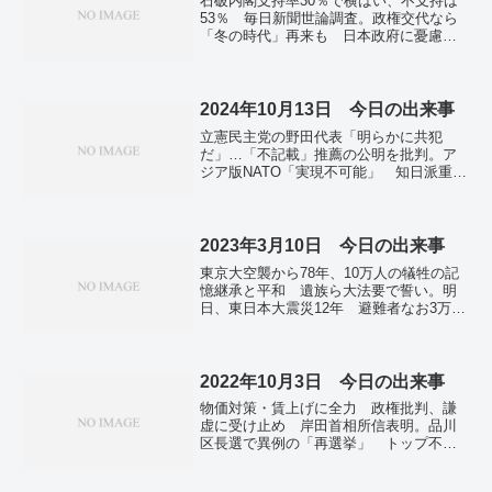
石破内閣支持率30％で横ばい、不支持は
53％ 毎日新聞世論調査。政権交代なら
「冬の時代」再来も 日本政府に憂慮の
声…尹氏弾劾可決・韓国。年賀状の受け
付け開始 値上げで需要減見込む…日本
郵便。年賀状「出していない」41％
「もうやめたい」26％ 毎日新聞世論調
2024年10月13日 今日の出来事
査。冬到来、増える感染症 インフルエ
立憲民主党の野田代表「明らかに共犯
ンザや新型コロナ…識者「感染対策
だ」…「不記載」推薦の公明を批判。ア
を」。英国のＴＰＰ加盟が発効 １２カ
ジア版NATO「実現不可能」 知日派重鎮
国体制で自由貿易推進。
ナイ教授 「中国の挑戦なくならず」。
ＡＩ作成記事増、半数超が否定的 フェ
イク懸念の声多く…新聞通信調査会。食
費切り詰め貧血に…遺児家庭、9割超「物
2023年3月10日 今日の出来事
価上昇カバーできず」。中国公船４隻が
東京大空襲から78年、10万人の犠牲の記
領海侵入 沖縄・尖閣沖。
憶継承と平和 遺族ら大法要で誓い。明
日、東日本大震災12年 避難者なお3万
884人 関連死3789人。侍ジャパン、韓
国に大勝 2連勝で1次リーグ突破に前
進 WBC。2％の物価安定目標、実現な
らず「残念」 日銀・黒田東彦総裁。日
2022年10月3日 今日の出来事
本と半導体供給で協力 首脳会談のテー
物価対策・賃上げに全力 政権批判、謙
マに…韓国高官。造幣局「桜の通り抜
虚に受け止め 岸田首相所信表明。品川
け」は4月7～13日 戦後2番目に早い開
区長選で異例の「再選挙」 トップ不在
催。全国の新規感染者9113人確認 死者
の臨時体制。「かっぱ寿司」社長辞任
は49人 新型コロナ。
逮捕が理由、後任に山角氏。国内感染、