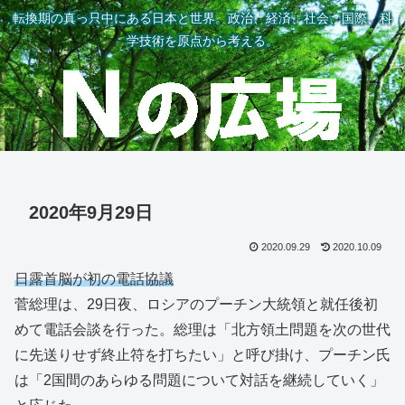
転換期の真っ只中にある日本と世界。政治、経済、社会、国際、科
学技術を原点から考える。
2020年9月29日
2020.09.29
2020.10.09
日露首脳が初の電話協議
菅総理は、29日夜、ロシアのプーチン大統領と就任後初
めて電話会談を行った。総理は「北方領土問題を次の世代
に先送りせず終止符を打ちたい」と呼び掛け、プーチン氏
は「2国間のあらゆる問題について対話を継続していく」