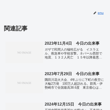
enu
関連記事
2023年11月4日 今日の出来事
ガザで民間人の犠牲広がる イスラエ
ル、救急車や学校攻撃。ネパール西部で
地震、１３２人死亡 １５年以降最悪、
家屋多数倒壊。柿沢氏に新たな疑惑「買
収」浮上 支援依頼か陣中見舞いか現金
配布。元大関 朝潮死去 67歳 朝青龍、
朝乃山ら育成。東京都心で26.3度の夏
2023年7月29日 今日の出来事
日 今年141日で過去最多を更新。
隅田川花火大会、4年ぶりに下町の夜空に
大輪2万発 100万人超訪れる。群馬・伊
勢崎市で全国最高38.6度 東京都心は
35.7度、7月の猛暑日は過去最多の11回
目。台風6号、沖縄・奄美に接近へ 週明
け、暴風や高波に厳戒。
2024年12月15日 今日の出来事