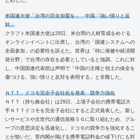
と応じた。
米国連大使「台湾の完全加盟を」 中国「強い憤りと反
対」
クラフト米国連大使は29日、米台間の人材育成をめぐる
オンラインイベントに出席し、台湾の「国連システムへの
全面参加」の必要性を訴えた。世界は「特に保健や経済開
発分野」で台湾の存在を必要としていると強調。これに対
し、中国国連代表部は声明で「中国の主権と領土の保全を
傷つける。強い憤りと反対を表明する」と非難した。
ＮＴＴ、ドコモ完全子会社化を発表 競争力強化
ＮＴＴ（持ち株会社）は29日、上場子会社の携帯電話大
手ＮＴＴドコモを完全子会社にすると正式発表した。新し
いサービスや次世代の通信規格５Ｇに取り組むため、グル
ープの意思決定を迅速化し、ドコモの競争力を強化するこ
とが狙いだ。菅内閣が掲げる携帯電話料金の値下げにも対