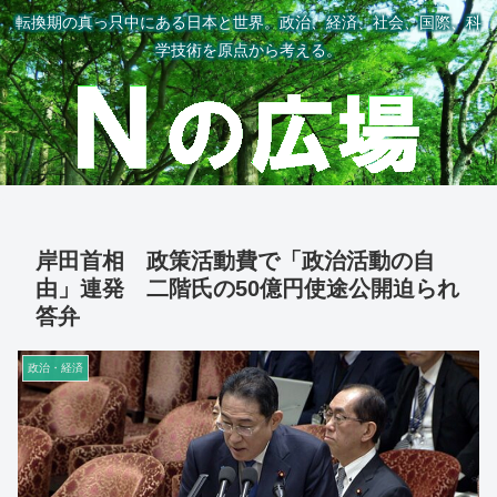
転換期の真っ只中にある日本と世界。政治、経済、社会、国際、科
学技術を原点から考える。
岸田首相 政策活動費で「政治活動の自
由」連発 二階氏の50億円使途公開迫られ
答弁
政治・経済