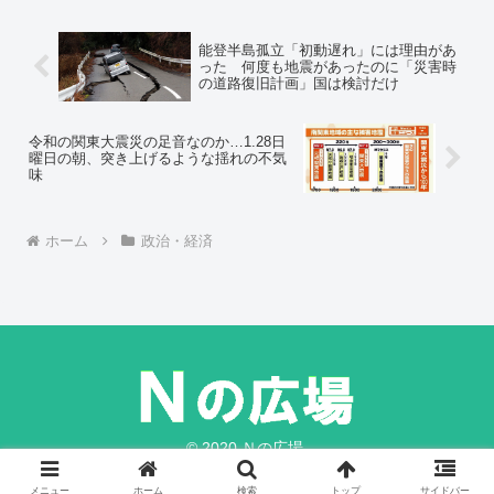
政策推進の障害が岸田内閣でしょう。》
能登半島孤立「初動遅れ」には理由があ
った 何度も地震があったのに「災害時
の道路復旧計画」国は検討だけ
令和の関東大震災の足音なのか…1.28日
曜日の朝、突き上げるような揺れの不気
味
ホーム
政治・経済
© 2020 Ｎの広場.
メニュー
ホーム
検索
トップ
サイドバー