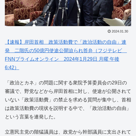
2024.01.30
【速報】岸田首相 政策活動費で「政治活動の自由」連
発 二階氏の50億円使途公開迫られ答弁（フジテレビ
FNNプライムオンライン 2024年1月29日 月曜 午後
6:42）
「政治とカネ」の問題に関する衆院予算委員会の29日の
審議で、野党などから岸田首相に対し、使途が公開されて
いない「政策活動費」の禁止を求める質問が集中し、首相
は政策活動費の現状を説明する中で、「政治活動の自由」
という言葉を連発した。
立憲民主党の階猛議員は、政党から幹部議員に支出されて