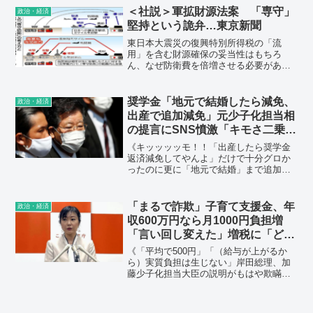
党の妨害があったと小沢氏は裏事情を暴
＜社説＞軍拡財源法案 「専守」
政治・経済
露した形だ。
堅持という詭弁…東京新聞
東日本大震災の復興特別所得税の「流
用」を含む財源確保の妥当性はもちろ
ん、なぜ防衛費を倍増させる必要がある
のか、敵基地攻撃能力を保有することは
憲法九条に基づく専守防衛を逸脱するの
ではないかなど、問うべき問題が山積し
奨学金「地元で結婚したら減免、
政治・経済
ている。
出産で追加減免」元少子化担当相
の提言にSNS憤激「キモさ二乗で
死んでしまう」
《キッッッッモ！！「出産したら奨学金
返済減免してやんよ」だけで十分グロか
ったのに更に「地元で結婚」まで追加さ
れとるやんけ…キモさ二乗で死んでしま
う…》
「まるで詐欺」子育て支援金、年
政治・経済
収600万円なら月1000円負担増
「言い回し変えた」増税に「どこ
が支援だ」批判殺到
《「平均で500円」「（給与が上がるか
ら）実質負担は生じない」岸田総理、加
藤少子化担当大臣の説明がもはや欺瞞と
しか思えません。本気で取り組むなら負
担を正面から話し国民の理解を得るべ
き、そこを誤魔化すから不信が高まる。