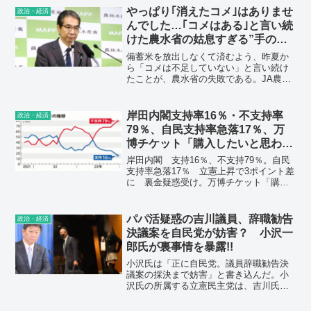
やっぱり｢消えたコメ｣はありませ
政治・経済
んでした…｢コメはある｣と言い続
けた農水省の姑息すぎる”手のひ
ら返し” だから備蓄米を放出し
備蓄米を放出しなくて済むよう、昨夏か
ても価格は上がり続ける
ら「コメは不足していない」と言い続け
たことが、農水省の失敗である。JA農協
の利益だけを見て、国民や消費者の利益
を考慮しなかった。はっきり言って、国
民を騙してきたことが明白となった。
岸田内閣支持率16％・不支持率
政治・経済
79％、自民支持率急落17％、万
博チケット「購入したいと思わな
い」79％…毎日新聞世論調査
岸田内閣 支持16％、不支持79％。自民
支持率急落17％ 立憲上昇で3ポイント差
に 裏金疑惑受け。万博チケット「購入
したいと思わない」79％、「購入したい
と思う」10％。子ども3人以上大学無償
化 「評価しない」68％。健康保険証の
パパ活疑惑の吉川議員、辞職勧告
政治・経済
2024年秋廃止、「反対」57％。医療保険
決議案を自民党が妨害？ 小沢一
料に負担金上乗せ、「反対」が76％。
郎氏が裏事情を暴露!!
小沢氏は「正に自民党。議員辞職勧告決
議案の採決まで妨害」と書き込んだ。小
沢氏の所属する立憲民主党は、吉川氏の
辞職勧告決議案を衆議院に提出したが、
採決が行われていない。その裏側に自民