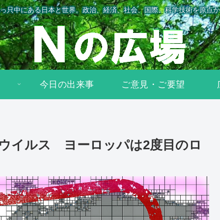
っ只中にある日本と世界。政治、経済、社会、国際、科学技術を原点か
今日の出来事
ご意見・ご要望
ウイルス ヨーロッパは2度目のロ