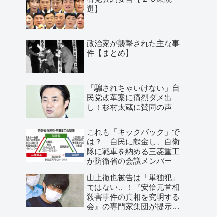
選】
政治家が襲撃された主な事
件【まとめ】
「騙されちゃいけない」自
民党改革案に痛烈ダメ出
し！杉村太蔵に賛同の声
これも「キックバック」で
は？ 自民に献金し、自衛
隊に戦車を納める三菱重工
が防衛省の会議メンバー
山上徹也被告は「単独犯」
ではない…！『安倍元首相
殺害事件の真相を究明する
会』の専門家集団が提示し
た「３つの根拠」