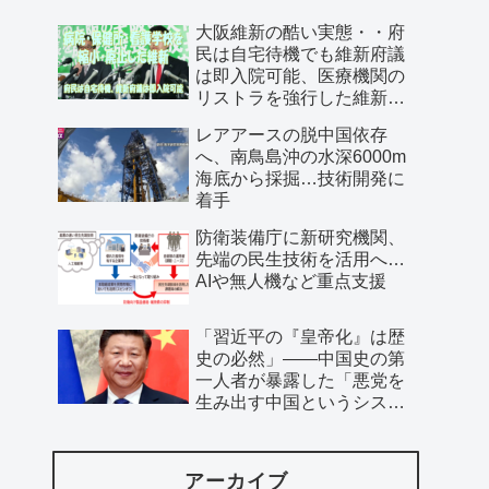
大阪維新の酷い実態・・府
民は自宅待機でも維新府議
は即入院可能、医療機関の
リストラを強行した維新、
公費で維新首長の飲み会を
レアアースの脱中国依存
開催…
へ、南鳥島沖の水深6000m
海底から採掘…技術開発に
着手
防衛装備庁に新研究機関、
先端の民生技術を活用へ…
AIや無人機など重点支援
「習近平の『皇帝化』は歴
史の必然」――中国史の第
一人者が暴露した「悪党を
生み出す中国というシステ
ム」
アーカイブ