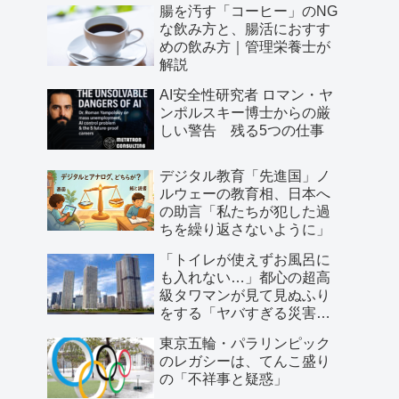
腸を汚す「コーヒー」のNG
な飲み方と、腸活におすす
めの飲み方｜管理栄養士が
解説
AI安全性研究者 ロマン・ヤ
ンポルスキー博士からの厳
しい警告 残る5つの仕事
デジタル教育「先進国」ノ
ルウェーの教育相、日本へ
の助言「私たちが犯した過
ちを繰り返さないように」
「トイレが使えずお風呂に
も入れない…」都心の超高
級タワマンが見て見ぬふり
をする「ヤバすぎる災害リ
スク」
東京五輪・パラリンピック
のレガシーは、てんこ盛り
の「不祥事と疑惑」