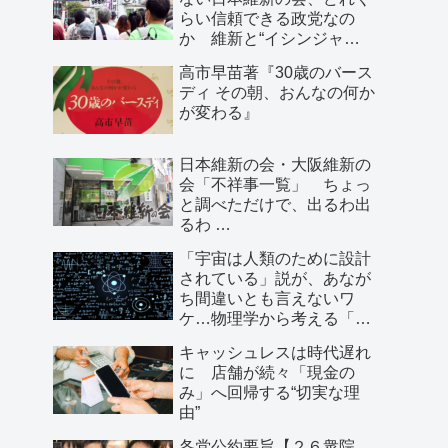
らい信頼できる政党なの
か 維新と“イシンジャ
ー”に批判的な大阪の人が語
高市早苗著『30歳のバース
る、大阪で起きていること
ディ その朝、おんなの何か
が変わる』
日本維新の会・大阪維新の
会「不祥事一覧」 ちょっ
と調べただけで、出るわ出
るわ …
「宇宙は人類のために設計
されている」説が、あなが
ち間違いとも言えないワ
ケ…物理学から考える「こ
の世界の存在理由」
キャッシュレスは時代遅れ
に 店舗が続々「現金の
み」へ回帰する“切実な理
由”
各党公約要旨【２６衆院