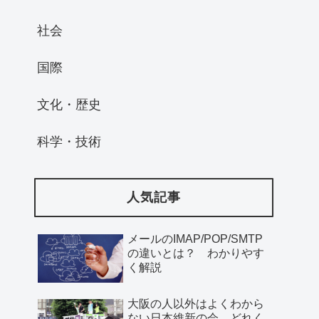
社会
国際
文化・歴史
科学・技術
人気記事
メールのIMAP/POP/SMTP
の違いとは？ わかりやす
く解説
大阪の人以外はよくわから
ない日本維新の会、どれく