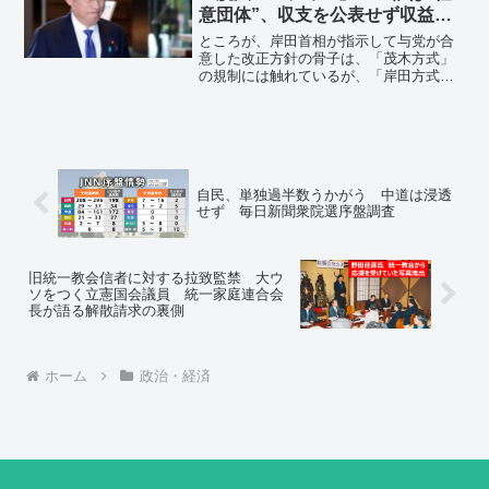
意団体”、収支を公表せず収益を
寄附させる手口は“政治とカネの
ところが、岸田首相が指示して与党が合
不正”の温床になる懸念
意した改正方針の骨子は、「茂木方式」
の規制には触れているが、「岸田方式」
の“脱法パーティー”の禁止は議論に上がっ
ていない。岸田首相は自分の“脱法行為”を
野放しにしておこうというのだ。
自民、単独過半数うかがう 中道は浸透
せず 毎日新聞衆院選序盤調査
旧統一教会信者に対する拉致監禁 大ウ
ソをつく立憲国会議員 統一家庭連合会
長が語る解散請求の裏側
ホーム
政治・経済