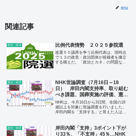
enu
関連記事
比例代表情勢 ２０２５参院選
政治・経済
改選５０議席を争う比例代表は、現時点
で１３の政党・政治団体が候補者を擁立
する構えだ。「政治とカネ」の問題など
を巡る逆風で苦戦が予想される自民は、
議席の目減りを少しでも抑えようと懸
命。立民は擁立作業が思うように進んで
いない。国民民主は躍進をもくろむ。
NHK世論調査（7月16日～18
政治・経済
日） 岸田内閣支持率、取り組む
べき課題、国葬実施の評価、憲法
改正議論、政党支持率
NHKは、今月16日から3日間、全国の18
歳以上を対象に世論調査を行いました。
岸田内閣を「支持する」と答えた人は、
今月初めに行った調査より5ポイント上が
って59%だったのに対し、「支持しな
い」と答えた人は、6ポイント下がって
岸田内閣「支持」3ポイント下が
政治・経済
21%でした。今後、最も力を入れて取り
り33％、「不支持」45％…NHK