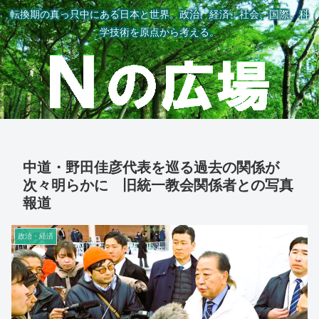
転換期の真っ只中にある日本と世界。政治、経済、社会、国際、科
学技術を原点から考える。
中道・野田佳彦代表を巡る過去の関係が
次々明らかに 旧統一教会関係者との写真
報道
政治・経済