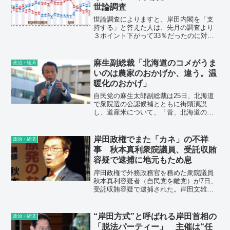
組むべきだと思うことについて、「経済
世論調査
対策」が38%、「社会保障」が16%、
「外交・安全保障」が14%、「新型コロ
世論調査によりますと、岸田内閣を「支
ナ対策」と「エネルギー・環境」がそれ
持する」と答えた人は、先月の調査より
ぞれ9%、「憲法改正」が6%でした。
３ポイント下がって33％だったのに対
し、「支持しない」と答えた人は１ポイ
ント上がって45％でした。
麻生副総裁「北海道のコメがうま
政治・経済
いのは農家のおかげか、違う。温
暖化のおかげ」
自民党の麻生太郎副総裁は25日、北海道
で衆院選の公認候補とともに街頭演説
し、道産米について、「昔、北海道のコ
メは『やっかいどう米』と言うほどだっ
たが、今はやたらうまいコメを作るよう
になった。農家のおかげか、違う。温度
岸田政権でまた「カネ」の不祥
政治・経済
が上がったからだ。温暖化というと悪い
事 秋本真利衆院議員、受託収賄
ことしか書いてないが、いいことがあ
容疑で逮捕に地元もため息
る」などと発言した。過去には、2013年7
月29日、憲法改正をめぐるシンポジウム
岸田政権で外務政務官を務めた衆院議員
に出席した際に「ある日気づいたら、ワ
秋本真利容疑者（自民党を離党）が7日、
イマール憲法が変わって、ナチス憲法に
受託収賄容疑で逮捕された。岸田文雄首
変わっていた。誰も気づかないで変わっ
相は安倍、菅両政権で相次いだ「政治と
た。あの手口に学んだらどうかね」など
カネ」に絡む問題を断ち切るとしてきた
と発言した。
が、・・・問題は繰り返された。
“岸田方式”と呼ばれる岸田首相の
政治・経済
「脱法パーティー」 主催は“任