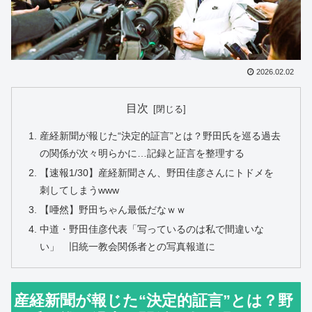
2026.02.02
目次
産経新聞が報じた“決定的証言”とは？野田氏を巡る過去
の関係が次々明らかに…記録と証言を整理する
【速報1/30】産経新聞さん、野田佳彦さんにトドメを
刺してしまうwww
【唖然】野田ちゃん最低だなｗｗ
中道・野田佳彦代表「写っているのは私で間違いな
い」 旧統一教会関係者との写真報道に
産経新聞が報じた“決定的証言”とは？野