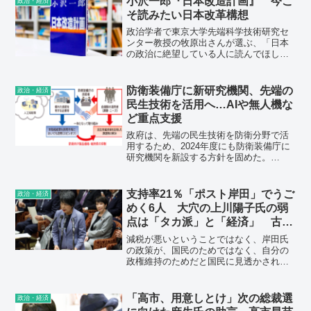
小沢一郎『日本改造計画』 今こ
政治・経済
そ読みたい日本改革構想
政治学者で東京大学先端科学技術研究セ
ンター教授の牧原出さんが選ぶ、「日本
の政治に絶望している人に読んでほしい
本」2回目は、マックス・ヴェーバーの
『職業としての政治』と小沢一郎の『日
本改造計画』を紹介する。
防衛装備庁に新研究機関、先端の
政治・経済
民生技術を活用へ…AIや無人機な
ど重点支援
政府は、先端の民生技術を防衛分野で活
用するため、2024年度にも防衛装備庁に
研究機関を新設する方針を固めた。
AI（人工知能）や無人機など、今後の戦
い方を左右する技術研究を発掘し、財政
支援する。
支持率21％「ポスト岸田」でうご
政治・経済
めく6人 大穴の上川陽子氏の弱
点は「タカ派」と「経済」 古賀
茂明
減税が悪いということではなく、岸田氏
の政策が、国民のためではなく、自分の
政権維持のためだと国民に見透かされ、
岸田氏の人格自体に負の烙印が押されて
しまったのだ。
「高市、用意しとけ」次の総裁選
政治・経済