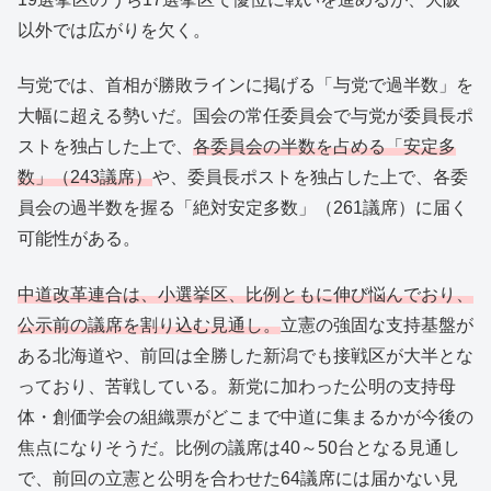
以外では広がりを欠く。
与党では、首相が勝敗ラインに掲げる「与党で過半数」を
大幅に超える勢いだ。国会の常任委員会で与党が委員長ポ
ストを独占した上で、
各委員会の半数を占める「安定多
数」（243議席）
や、委員長ポストを独占した上で、各委
員会の過半数を握る「絶対安定多数」（261議席）に届く
可能性がある。
中道改革連合は、小選挙区、比例ともに伸び悩んでおり、
公示前の議席を割り込む見通し。
立憲の強固な支持基盤が
ある北海道や、前回は全勝した新潟でも接戦区が大半とな
っており、苦戦している。新党に加わった公明の支持母
体・創価学会の組織票がどこまで中道に集まるかが今後の
焦点になりそうだ。比例の議席は40～50台となる見通し
で、前回の立憲と公明を合わせた64議席には届かない見