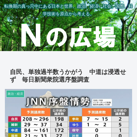
転換期の真っ只中にある日本と世界。政治、経済、社会、国際、科
学技術を原点から考える。
自民、単独過半数うかがう 中道は浸透せ
ず 毎日新聞衆院選序盤調査
政治・経済