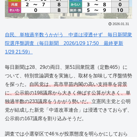
2026.01.31
自民、単独過半数うかがう 中道は浸透せず 毎日新聞衆
院選序盤調査（毎日新聞 2026/1/29 17:50 最終更新
1/29 21:59）
毎日新聞は28、29の両日、第51回衆院選（定数465）に
ついて、特別世論調査を実施し、取材を加味して序盤情勢
を探った。
自民党は、高市早苗内閣の高い支持率を背景
に、公示前の198議席から大きく伸ばす公算が大きく、単
独過半数の233議席をうかがう勢いだ。
立憲民主党と公明
党が結成した新党「中道改革連合」は浸透できておらず、
公示前の167議席を割り込みそうだ。
調査では小選挙区で46％が投票態度を明らかにしておら