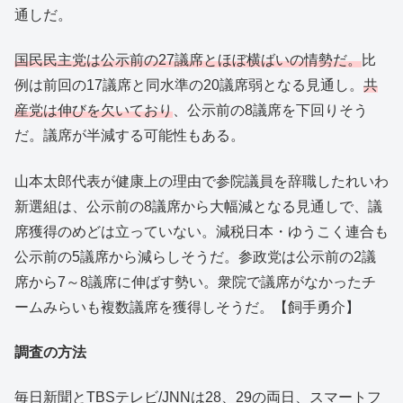
通しだ。
国民民主党は公示前の27議席とほぼ横ばいの情勢だ。
比
例は前回の17議席と同水準の20議席弱となる見通し。
共
産党は伸びを欠いており
、公示前の8議席を下回りそう
だ。議席が半減する可能性もある。
山本太郎代表が健康上の理由で参院議員を辞職したれいわ
新選組は、公示前の8議席から大幅減となる見通しで、議
席獲得のめどは立っていない。減税日本・ゆうこく連合も
公示前の5議席から減らしそうだ。参政党は公示前の2議
席から7～8議席に伸ばす勢い。衆院で議席がなかったチ
ームみらいも複数議席を獲得しそうだ。【飼手勇介】
調査の方法
毎日新聞とTBSテレビ/JNNは28、29の両日、スマートフ