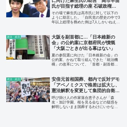
に向けた麻生氏の助言 高市早苗
氏が目指す総理の座 石破政権の
次を見据え課題払しょくに動き
その場で麻生氏は高市氏に対して以下の
ように助言した。「自民党の歴史の中で3
年以上総理を務めた例は7人しかいねえ。
俺も菅も一年で終わった。石破はもっと
短いかもしれねえ。だから高市、用意し
とけ。議員は仲間作りが大事だから、こ
大阪を副首都に…「日本維新の
政治・経済
れから半年くらい飲み会に行け」
会」の公約案に京都府民が憤慨
「大阪ごときが出る幕はない」
夏の参院選に向けた「日本維新の会」の
公約案、かねて取り組んできた「統治機
構」の改革について、「首都・副首都法
を制定し、大阪・関西を首都機能のバッ
クアップを担う拠点とすることにより、
二極型国家を実現する」とした。なかで
安倍元首相国葬、都内で反対デモ
政治・経済
も大きな反応を見せたのが京都府民だ。
「アベノミクスで格差は拡大し、
《大阪ごときが出る幕はない！御所のあ
憲法解釈を変更して集団的自衛権
る京都で良い》
の行使を認めさた。国葬は絶対反
呼び掛け人の作家落合恵子さんが「森
対です」（参加者）
友・加計学園、桜を見る会などの疑惑を
解明しないまま国葬するわけにいかな
い。反対の声を後ずさりさせない」と訴
えると、参加者は「そうだ」と声を上げ
た。