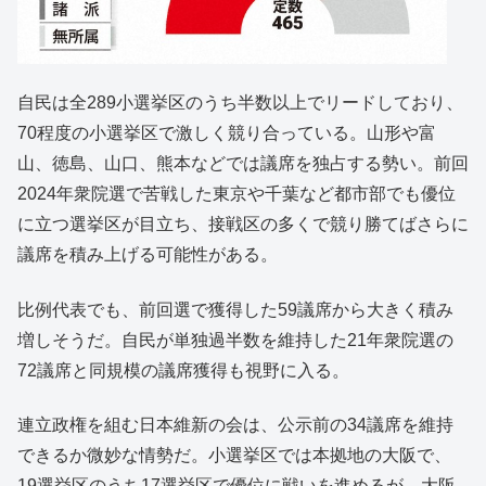
自民は全289小選挙区のうち半数以上でリードしており、
70程度の小選挙区で激しく競り合っている。山形や富
山、徳島、山口、熊本などでは議席を独占する勢い。前回
2024年衆院選で苦戦した東京や千葉など都市部でも優位
に立つ選挙区が目立ち、接戦区の多くで競り勝てばさらに
議席を積み上げる可能性がある。
比例代表でも、前回選で獲得した59議席から大きく積み
増しそうだ。自民が単独過半数を維持した21年衆院選の
72議席と同規模の議席獲得も視野に入る。
連立政権を組む日本維新の会は、公示前の34議席を維持
できるか微妙な情勢だ。小選挙区では本拠地の大阪で、
19選挙区のうち17選挙区で優位に戦いを進めるが、大阪