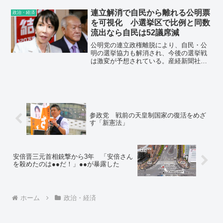
んだったら、もうさっさと引退して下さ
いとしか言いようがない》
連立解消で自民から離れる公明票
政治・経済
を可視化 小選挙区で比例と同数
流出なら自民は52議席減
公明党の連立政権離脱により、自民・公
明の選挙協力も解消され、今後の選挙戦
は激変が予想されている。産経新聞社が
衆院選への影響を試算したところ、自民
は昨年10月の前回衆院選で獲得した小選
挙区の132議席のうち、約2～4割を失う可
能性があることが分かった。
参政党 戦前の天皇制国家の復活をめざ
す「新憲法」
安倍晋三元首相銃撃から3年 「安倍さん
を殺めたのは●●だ！」●●が暴露した
ホーム
政治・経済