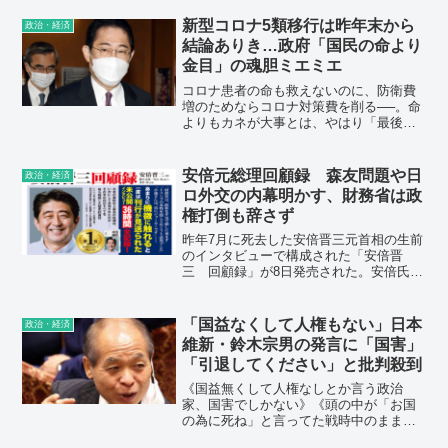
表が会見を行い、合流の可能性を追認し
た。ところが、上機嫌の玉木氏に対し、
新型コロナ5類移行は昨年末から
政治・経済
都民ファ側からは苦言も漏れ伝わる。維
結論ありき…政府「国民の命より
新の松井一郎大阪市長と都民ファ特別顧
金目」の魂胆ミエミエ
問の小池百合子都知事は犬猿の仲。都民
ファをとれば維新との関係が破談となる
コロナ患者の命も救えないのに、防衛費
のは明らかで、松井氏は、今回の合流話
増のためならコロナ対策費を削る──。命
にカンカン!!
よりもカネが大事とは、やはり「最後は
金目でしょ」としか言いようがない。
安倍元総理回顧録 森友問題や日
政治・経済
ロ外交の内幕明かす、財務省は政
権打倒も辞さず
昨年7月に死去した安倍晋三元首相の生前
のインタビューで構成された「安倍晋
三 回顧録」が8日発売された。安倍氏は
消費税率10％への引き上げ延期に反対し
た財務省側の対応を巡り「安倍政権批判
を展開し、私を引きずり下ろそうと画策
「国益なくして人権もない」日本
政治・経済
した。
維新・鈴木宗男の発言に「国害」
「引退してください」と批判殺到
《国益無くして人権なしとか言う政治
家、国害でしかない》《頭の中が「お国
の為に死ね」と言ってた戦時中のままな
んだろうか。そんな時代遅れの頭してる