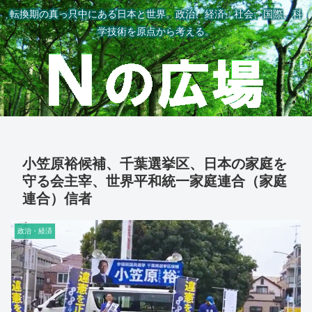
転換期の真っ只中にある日本と世界。政治、経済、社会、国際、科
学技術を原点から考える。
小笠原裕候補、千葉選挙区、日本の家庭を
守る会主宰、世界平和統一家庭連合（家庭
連合）信者
政治・経済