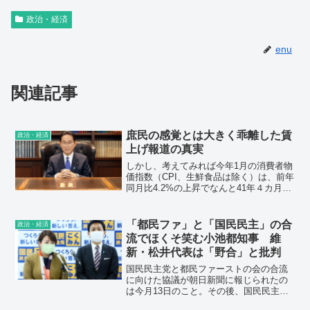
政治・経済
enu
関連記事
庶民の感覚とは大きく乖離した賃
政治・経済
上げ報道の真実
しかし、考えてみれば今年1月の消費者物
価指数（CPI、生鮮食品は除く）は、前年
同月比4.2%の上昇でなんと41年４カ月ぶ
りの高い伸びだった。これでは平均3.8%
の賃上げも「相殺」されてしまう。要す
るに実質賃金上昇はマイナスなのであ
「都民ファ」と「国民民主」の合
政治・経済
る。
流でほくそ笑む小池都知事 維
新・松井代表は「野合」と批判
国民民主党と都民ファーストの会の合流
に向けた協議が朝日新聞に報じられたの
は今月13日のこと。その後、国民民主の
玉木雄一郎代表と都民ファの荒木千陽代