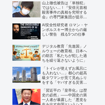
山上徹也被告は「単独犯」
ではない…！『安倍元首相
殺害事件の真相を究明する
会』の専門家集団が提示し
た「３つの根拠」
AI安全性研究者 ロマン・ヤ
ンポルスキー博士からの厳
しい警告 残る5つの仕事
デジタル教育「先進国」ノ
ルウェーの教育相、日本へ
の助言「私たちが犯した過
ちを繰り返さないように」
「トイレが使えずお風呂に
も入れない…」都心の超高
級タワマンが見て見ぬふり
をする「ヤバすぎる災害リ
スク」
「習近平の『皇帝化』は歴
史の必然」――中国史の第
一人者が暴露した「悪党を
生み出す中国というシステ