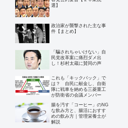
選】
政治家が襲撃された主な事
件【まとめ】
「騙されちゃいけない」自
民党改革案に痛烈ダメ出
し！杉村太蔵に賛同の声
これも「キックバック」で
は？ 自民に献金し、自衛
隊に戦車を納める三菱重工
が防衛省の会議メンバー
腸を汚す「コーヒー」のNG
な飲み方と、腸活におすす
めの飲み方｜管理栄養士が
解説