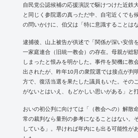
自民党公認候補の応援演説で駆けつけた近鉄
と同じく参院選の真っただ中、自宅近くでも
の問いかけに、伯父は「特に意識することは
逮捕後、山上被告が供述で「関係が深い安倍
一家庭連合（旧統一教会）の存在。母親が総
しまったと恨みを明かした。事件を契機に教
出されたが、昨年10月の衆院選では接点が判
方で、復活当選を果たした議員もいた。その
がないとはいえ、もどかしい思いがある」と
おいの初公判に向けては「（教会への）解散
常の裁判なら量刑の参考になることはない。
している」。早ければ年内にも出る可能性が