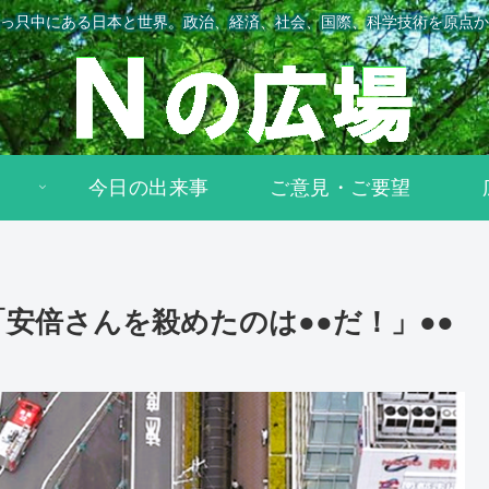
っ只中にある日本と世界。政治、経済、社会、国際、科学技術を原点か
今日の出来事
ご意見・ご要望
安倍さんを殺めたのは●●だ！」●●