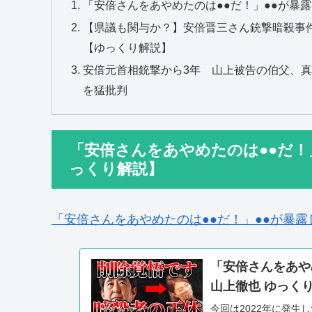
「安倍さんをあやめたのは●●だ！」●●が暴露
【県議も関与か？】安倍晋三さん銃撃暗殺事
【ゆっくり解説】
安倍元首相銃撃から3年 山上被告の伯父、
を猛批判
「安倍さんをあやめたのは●●だ！
っくり解説】
「安倍さんをあやめたのは●●だ！」●●が暴露
「安倍さんをあや
山上徹也 ゆっく
今回は2022年に発生