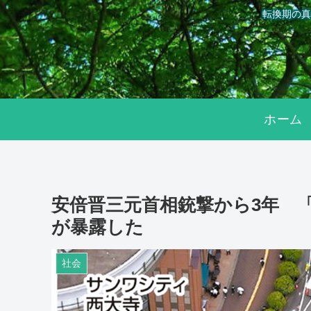
転換期の真
ホーム
安倍晋三元首相銃撃から3年 「
が暴露した
社会