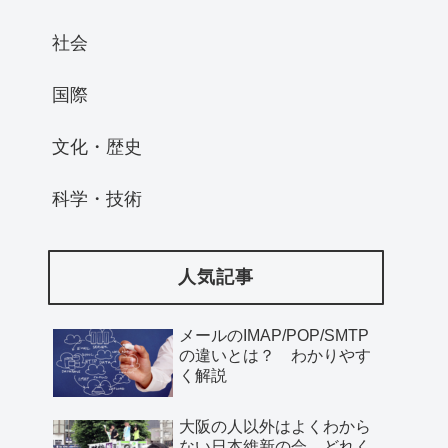
社会
国際
文化・歴史
科学・技術
人気記事
メールのIMAP/POP/SMTP
の違いとは？ わかりやす
く解説
大阪の人以外はよくわから
ない日本維新の会、どれく