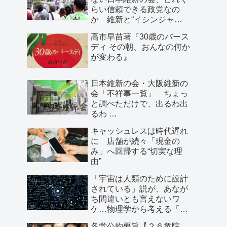
らい信頼できる政党なの
か 維新と“イシンジャ
ー”に批判的な大阪の人が語
高市早苗著『30歳のバース
る、大阪で起きていること
ディ その朝、おんなの何か
が変わる』
日本維新の会・大阪維新の
会「不祥事一覧」 ちょっ
と調べただけで、出るわ出
るわ …
キャッシュレスは時代遅れ
に 店舗が続々「現金の
み」へ回帰する“切実な理
由”
「宇宙は人類のために設計
されている」説が、あなが
ち間違いとも言えないワ
ケ…物理学から考える「こ
の世界の存在理由」
各党公約要旨【２６衆院