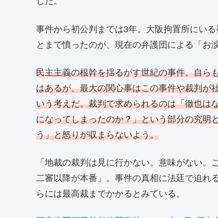
した。
事件から初公判までは3年。大阪拘置所にい
とまで憤ったのが、現在の弁護団による「お
民主主義の根幹を揺るがす世紀の事件。自ら
はあるが、最大の関心事はこの事件や裁判が
いう考えだ。裁判で求められるのは「徹也は
になってしまったのか？」という部分の究明
う」と怒りが収まらないよう。
「地裁の裁判は見に行かない。意味がない。
二審以降が本番」。事件の真相に法廷で迫れ
らには最高裁までかかるとみている。