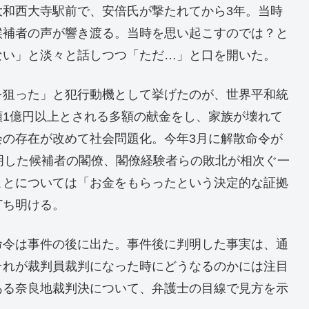
大和西大寺駅前で、安倍氏が撃たれてから3年。当時
候補者の声が響き渡る。当時を思い起こすのでは？と
ない」と淡々と話しつつ「ただ…」と口を開いた。
を狙った」と犯行動機として挙げたのが、世界平和統
額1億円以上とされる多額の献金をし、家族が壊れて
会の存在が改めて社会問題化。今年3月に解散命令が
明した候補者の閣僚、閣僚経験者らの敗北が相次ぐ一
ことについては「お金をもらったという決定的な証拠
打ち明ける。
命令は事件の後に出た。事件後に判明した事実は、通
それが裁判員裁判になった時にどうなるのかには注目
ある奈良地裁判決について、弁護士の目線で見方を示