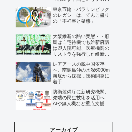
ム」
東京五輪・パラリンピック
のレガシーは、てんこ盛り
の「不祥事と疑惑」
大阪維新の酷い実態・・府
民は自宅待機でも維新府議
は即入院可能、医療機関の
リストラを強行した維新、
公費で維新首長の飲み会を
レアアースの脱中国依存
開催…
へ、南鳥島沖の水深6000m
海底から採掘…技術開発に
着手
防衛装備庁に新研究機関、
先端の民生技術を活用へ…
AIや無人機など重点支援
アーカイブ