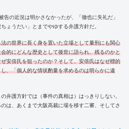
る被告の近況は明かさなかったが、「徹也に失礼だ」
涙ちょうだい」とまでやゆする弁護方針だ。
も法の世界に長く身を置いた立場として量刑にも関心
社会的にどんな歴史として後世に語られ、残るのかと
なぜ安倍氏を狙ったのか？そして、安倍氏はなぜ標的
とし、「個人的な情状酌量を求めるのは明らかに違
この弁護方針では（事件の真相は）はっきりしない。
るのは、あくまで大阪高裁に場を移す二審、そしてさ