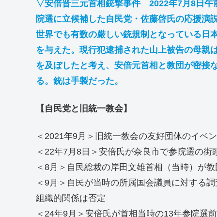
▽安倍晋三元首相銃撃事件 2022年7月8日
院選に立候補した自民党・佐藤啓氏の応援演
世界でも有数の厳しい銃規制となっている日
を与えた。現行犯逮捕された山上被告の母親
を及ぼしたと考え、安倍元首相と教団が密接
る。銃は手製だった。
【自民党と旧統一教会】
＜2021年9月＞旧統一教会の友好団体のイ
＜22年7月8日＞安倍氏が奈良市で参院選の
＜8月＞自民総裁の岸田文雄首相（当時）が教
＜9月＞自民が当時の所属国会議員に対する調
組織的関係は否定
＜24年9月＞安倍氏が首相当時の13年参院