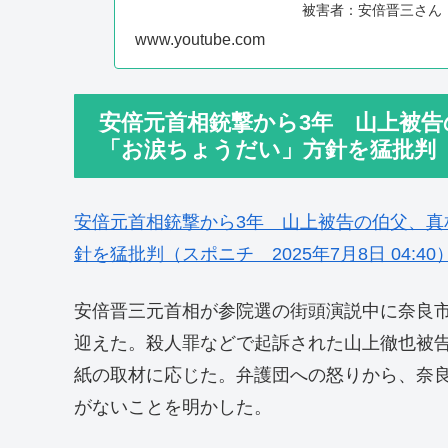
被害者：安倍晋三さん
を再生回...
www.youtube.com
安倍元首相銃撃から3年 山上被
「お涙ちょうだい」方針を猛批判
安倍元首相銃撃から3年 山上被告の伯父、
針を猛批判（スポニチ 2025年7月8日 04:40
安倍晋三元首相が参院選の街頭演説中に奈良市
迎えた。殺人罪などで起訴された山上徹也被告
紙の取材に応じた。弁護団への怒りから、奈良
がないことを明かした。