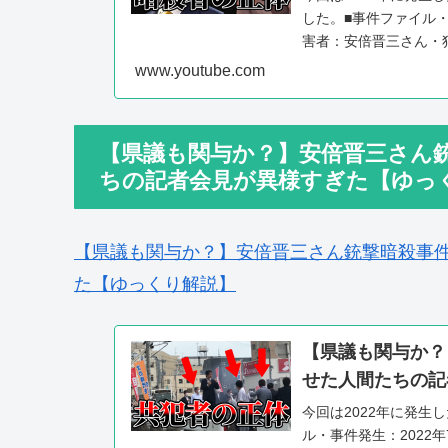
した。■事件ファイル・
害者：安倍晋三さん・
の多い順に...
www.youtube.com
【県議も関与か？】安倍晋三さん
ちの記者会見が異様すぎた【ゆっ
【県議も関与か？】安倍晋三さん銃撃暗殺事
た【ゆっくり解説】
【県議も関与か？
せた人間たちの記
今回は2022年に発生
ル・事件発生：2022