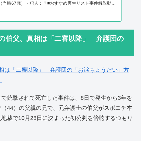
（当時67歳）・犯人：？■おすすめ再生リスト事件解説動画
告の伯父、真相は「二審以降」 弁護団の
真相は「二審以降」 弁護団の「お涙ちょうだい」方
）
で銃撃されて死亡した事件は、8日で発生から3年を
（44）の父親の兄で、元弁護士の伯父がスポニチ本
地裁で10月28日に決まった初公判を傍聴するつもり