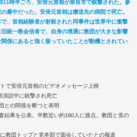
午前11時半ごろ、安倍元首相が奈良市で銃撃された。参
説の最中だった。安倍元首相は搬送先の病院で死亡。
本で、首相経験者が射殺された同事件は世界中に衝撃
は旧統一教会信者で、自身の境遇に教団が大きな影響
な関係にあると強く疑っていたことが動機とされてい
ベントで安倍元首相のビデオメッセージ上映
街頭演説中に銃撃され死亡
団との関係を断つと表明
査結果を公表。半数近い約180人に接点。教団と党の
選前に教団トップと党本部で面会していたとの報道