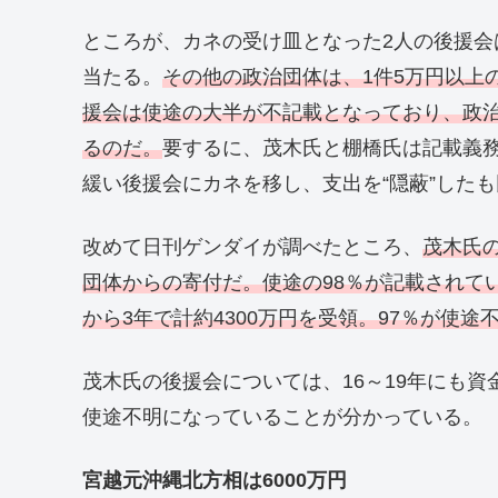
ところが、カネの受け皿となった2人の後援
当たる。
その他の政治団体は、1件5万円以上
援会は使途の大半が不記載となっており、政
るのだ。
要するに、茂木氏と棚橋氏は記載義
緩い後援会にカネを移し、支出を“隠蔽”した
改めて日刊ゲンダイが調べたところ、
茂木氏の
団体からの寄付だ。使途の98％が記載されて
から3年で計約4300万円を受領。97％が使途
茂木氏の後援会については、16～19年にも資金
使途不明になっていることが分かっている。
宮越元沖縄北方相は6000万円