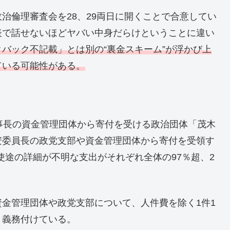
治倫理審査会を28、29両日に開くことで合意してい
表で話せないほどヤバい中身だらけということに違い
バック不記載」とは別の“裏金スキーム”が浮かび上
ている可能性がある。
事長の資金管理団体から寄付を受ける政治団体「茂木
安委員長の政党支部や資金管理団体から寄付を受領す
、使途の詳細が不明な支出がそれぞれ全体の97％超、2
金管理団体や政党支部について、人件費を除く1件1
う義務付けている。