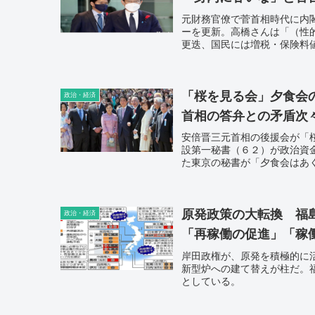
元財務官僚で菅首相時代に内
ーを更新。高橋さんは「（性
更迭、国民には増税・保険料
「桜を見る会」夕食会
政治・経済
首相の答弁との矛盾次
安倍晋三元首相の後援会が「
設第一秘書（６２）が政治資
た東京の秘書が「夕食会はあ
紙（東京新聞）の請求で開示
原発政策の大転換 福
政治・経済
「再稼働の促進」「稼
岸田政権が、原発を積極的に
新型炉への建て替えが柱だ。
としている。