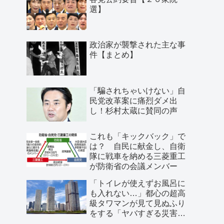
選】
政治家が襲撃された主な事
件【まとめ】
「騙されちゃいけない」自
民党改革案に痛烈ダメ出
し！杉村太蔵に賛同の声
これも「キックバック」で
は？ 自民に献金し、自衛
隊に戦車を納める三菱重工
が防衛省の会議メンバー
「トイレが使えずお風呂に
も入れない…」都心の超高
級タワマンが見て見ぬふり
をする「ヤバすぎる災害リ
スク」