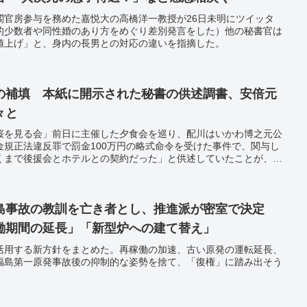
閣官房参与を務めた嘉悦大の高橋洋一教授が26日未明にツイッタ
的少数者や同性婚のあり方をめぐり差別発言をした）他の秘書官は
値上げ」と、身内の長男との対応の違いを指摘した。
の補填 本紙に開示された秘書の供述調書、安倍元
々と
桜を見る会」前日に主催した夕食会を巡り、配川はいかわ博之元公
金規正法違反罪で罰金100万円の略式命令を受けた事件で、関与し
くまで後援会とホテルとの契約だった」と供述していたことが、本
された配川氏の刑事確定記録で分かった。
島事故の教訓を亡き者とし、推進派が密室で決定
働期間の延長」「新型炉への建て替え」
活用する新方針をまとめた。再稼働の加速、古い原発の運転延長、
福島第一原発事故後の抑制的な姿勢を捨て、「復権」に踏み出そう