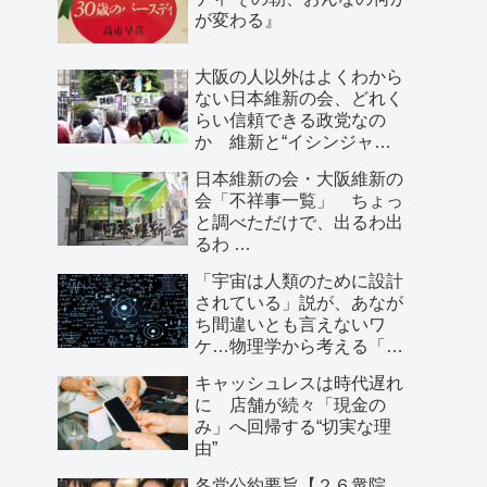
が変わる』
大阪の人以外はよくわから
ない日本維新の会、どれく
らい信頼できる政党なの
か 維新と“イシンジャ
ー”に批判的な大阪の人が語
日本維新の会・大阪維新の
る、大阪で起きていること
会「不祥事一覧」 ちょっ
と調べただけで、出るわ出
るわ …
「宇宙は人類のために設計
されている」説が、あなが
ち間違いとも言えないワ
ケ…物理学から考える「こ
の世界の存在理由」
キャッシュレスは時代遅れ
に 店舗が続々「現金の
み」へ回帰する“切実な理
由”
各党公約要旨【２６衆院