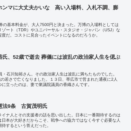
ホンマに大丈夫かいな 高い入場料、入札不調、膨
場券の基本料金が、大人7500円と決まった。万博の入場料としては
ゾート（TDR）やユニバーサル・スタジオ・ジャパン（USJ）な
程度だ。コストに見合ったイベントになるのだろうか。
氏、52歳で逝去 葬儀には波乱の政治家人生を偲ぶ
議員・石川知裕さん。その政治家人生は波乱に満ちたものでした。
歳の若さで亡くなりました。１３日、帯広市で営まれた通夜に2人
つに立ったのは、妻で衆議院議員の香織さんです。
憲法9条 古賀茂明氏
ライナ人とその支援者の話を思い出した。日本に一番期待するのは
は日本が大好きだからこそ、戦争への協力ではなく今すぐ必要な人
期待するという答えだった。