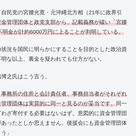
自民党の宮腰光寛・元沖縄北方相（21年に政界引
資金管理団体と政党支部から、記載義務が緩い「宮腰
不明金が計約6000万円に上ることが判明している。
の状況を国民に明らかにすることを目的とした政治資
不明な以上、裏金を疑われても仕方がない。
脇博之氏はこう言う。
、事務所の住所と会計責任者、事務担当者がそれぞれ
金管理団体は実質的に同一と見るのが妥当です。
同一
ざわざ寄付する必要はないはず。意図的に資金管理団
があったとしか思えません。後援会にも資金管理団体
ょう」