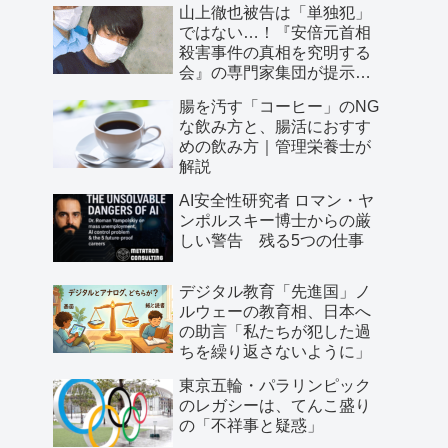
山上徹也被告は「単独犯」
ではない…！『安倍元首相
殺害事件の真相を究明する
会』の専門家集団が提示し
た「３つの根拠」
腸を汚す「コーヒー」のNG
な飲み方と、腸活におすす
めの飲み方｜管理栄養士が
解説
AI安全性研究者 ロマン・ヤ
ンポルスキー博士からの厳
しい警告 残る5つの仕事
デジタル教育「先進国」ノ
ルウェーの教育相、日本へ
の助言「私たちが犯した過
ちを繰り返さないように」
東京五輪・パラリンピック
のレガシーは、てんこ盛り
の「不祥事と疑惑」