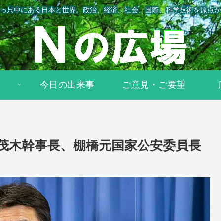
っ只中にある日本と世界。政治、経済、社会、国際、科学技術を原点か
今日の出来事
ご意見・ご要望
 茂木幹事長、棚橋元国家公安委員長