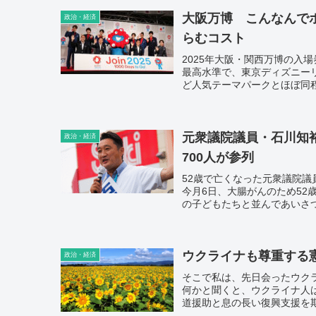
大阪万博 こんなんで
政治・経済
らむコスト
2025年大阪・関西万博の入
最高水準で、東京ディズニーリ
ど人気テーマパークとほぼ同
元衆議院議員・石川知裕
政治・経済
700人が参列
52歳で亡くなった元衆議院
今月6日、大腸がんのため52
の子どもたちと並んであいさ
ウクライナも尊重する
政治・経済
そこで私は、先日会ったウク
何かと聞くと、ウクライナ人
道援助と息の長い復興支援を