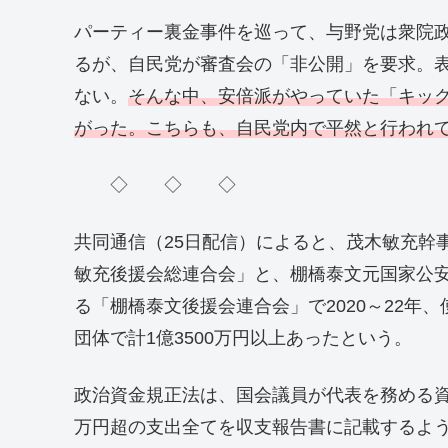
パーティー裏金事件を巡って、与野党は衆院政
るが、自民党が審査会の「非公開」を要求。
ない。
そんな中、安倍派がやっていた「キック
がった。こちらも、自民党内で平然と行われ
◇ ◇ ◇
共同通信（25日配信）によると、茂木敏充幹
敏充後援会総連合会」と、棚橋泰文元国家公
る「棚橋泰文後援会連合会」で2020～22年
団体で計1億3500万円以上あったという。
政治資金規正法は、国会議員が代表を務める資
万円超の支出全てを収支報告書に記載するよ