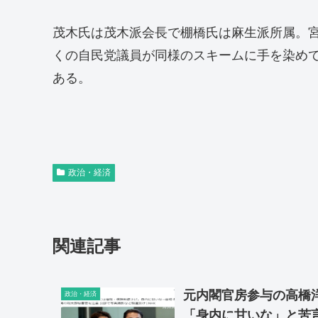
茂木氏は茂木派会長で棚橋氏は麻生派所属。
くの自民党議員が同様のスキームに手を染め
ある。
政治・経済
関連記事
元内閣官房参与の高橋
政治・経済
「身内に甘いな」と苦