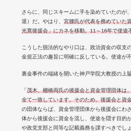
さらに、同じスキームに手を染めていたのが、
退）だ。やはり、
宮腰氏が代表を務めていた
光寛後援会」にカネを移動。11～16年で使途
こうした脱法的なやり口は、政治資金の収支
金規正法の趣旨に明確に反している。使途が
裏金事件の端緒を開いた神戸学院大教授の上
「
茂木、棚橋両氏の後援会と資金管理団体は
全て一致しています。そのため、後援会と資
の団体ならば、資金管理団体から後援会にわ
体から後援会に資金を流し、使途を隠す目的
や政党支部と同等な記載義務を課すべきでし