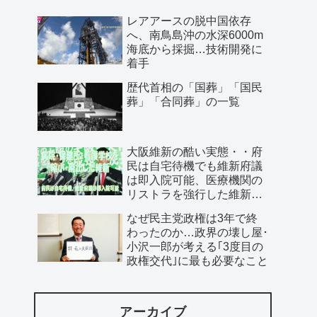
レアアースの脱中国依存
へ、南鳥島沖の水深6000m
海底から採掘…技術開発に
着手
歴代首相の「国葬」「国民
葬」「合同葬」の一覧
大阪維新の酷い実態・・府
民は自宅待機でも維新府議
は即入院可能、医療機関の
リストラを強行した維新、
公費で維新首長の飲み会を
なぜ民主党政権は3年で終
開催…
わったのか…政界の壊し屋･
小沢一郎が考える｢3度目の
政権交代｣に最も必要なこと
アーカイブ