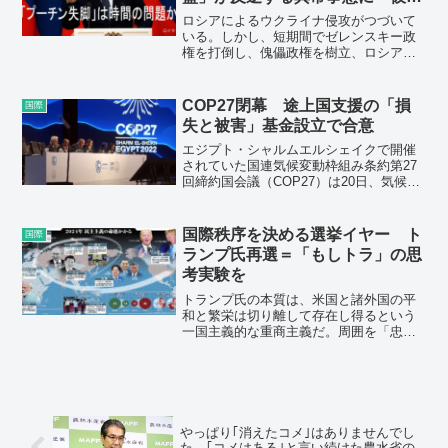
自ら「墓穴」を掘ってしまった
のは、ソ連時代の“飢餓ジェノサイド”。ソ
ロシアによるウクライナ侵攻がつづいて
連時代の忘れがたい悲惨なトラウマの歴
いる。しかし、短期間でゼレンスキー政
史。めざまし8では、ウクライナが「絶対
権を打倒し、傀儡政権を樹立、ロシアの
に降伏しない理由」を解説しました。
要求を受け入れさせるという当初の計画
は挫折した。戦いは長期化し、国際社会
はウクライナ支持で一体化している。ロ
COP27閉幕 途上国支援の「損
国際
シアは完全に孤立し、プーチンは「現代
失と被害」基金設立で合意
のヒトラー」（プトラー）と呼ばれてい
る。そんな中、これまでプーチンを支え
エジプト・シャルムエルシェイクで開催
てきた支持基盤も、いよいよボロボロに
されていた国連気候変動枠組み条約第27
なってきたーー。北野幸伯・国際関係ア
回締約国会議（COP27）は20日、気候変
ナリスト
動に伴う被害を受けた途上国支援のため
の基金を設立することに合意し、閉幕し
た。地球温暖化の被害支援に特化した国
国際秩序を決める選挙イヤー ト
国際
際的な基金の設立は初。
ランプ氏再選＝「もしトラ」の思
考実験を
トランプ氏の本質は、米国と諸外国の平
和と繁栄は切り離して存在し得るという
一国主義的な重商主義だ。周囲を「忠
臣」で固め、思いつくままの「米国第
一」が先鋭化した形で実行されるだろ
う。
やっぱり｢消えたコメ｣はありませんでし
た…｢コメはある｣と言い続けた農水省の