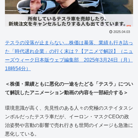
2025.04.03
テスラの没落が止まらない…株価は暴落、業績も行き詰っ
た「時代遅れ企業」の行く末は？【アニメで解説】（ニュ
ーズウィーク日本版ウェブ編集部 2025年3月24日（月）
18時54分）
＜株価・業績ともに悪化の一途をたどる「テスラ」につい
て解説したアニメーション動画の内容を一部紹介する＞
環境意識が高く、先見性のある人々の究極のステイタスシ
ンボルだったテスラ車だが、イーロン・マスクCEOの政
治姿勢や言動の影響で売れ行きも世間のイメージも急激に
悪化している。