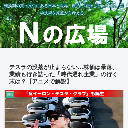
転換期の真っ只中にある日本と世界。政治、経済、社会、国際、科
学技術を原点から考える。
テスラの没落が止まらない…株価は暴落、
業績も行き詰った「時代遅れ企業」の行く
末は？【アニメで解説】
国際