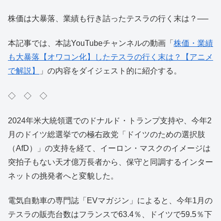
株価は大暴落、業績も行き詰ったテスラの行く末は？──
本記事では、本誌YouTubeチャンネルの動画「
株価・業績
も大暴落【オワコン化】したテスラの行く末は？【アニメ
で解説】
」の内容をダイジェスト的に紹介する。
◇ ◇ ◇
2024年米大統領選でのドナルド・トランプ支持や、今年2
月のドイツ総選挙での極右政党「ドイツのための選択肢
（AfD）」の支持を経て、イーロン・マスクのイメージは
突拍子もない天才億万長者から、保守と同調するインター
ネットの挑発者へと変貌した。
電気自動車の専門誌「EVマガジン」によると、今年1月の
テスラの販売台数はフランスで63.4％、ドイツで59.5％下