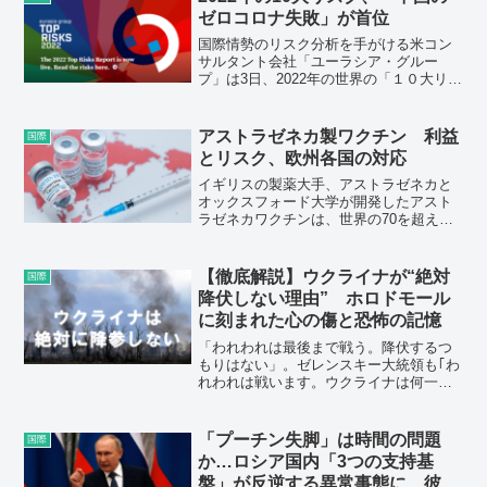
ゼロコロナ失敗」が首位
国際情勢のリスク分析を手がける米コン
サルタント会社「ユーラシア・グルー
プ」は3日、2022年の世界の「１０大リス
ク」に関する年次報告書を発表した。1位
には、中国が新型コロナの感染封じ込め
を目指す「ゼロコロナ政策」に失敗し、
アストラゼネカ製ワクチン 利益
国際
世界経済や各国の政情が不安定化する事
とリスク、欧州各国の対応
態を挙げた。２位としたのは、国家や政
府の力が及ばない「巨大ＩＴ企業の影響
イギリスの製薬大手、アストラゼネカと
が強まる世界」のリスクだ。
オックスフォード大学が開発したアスト
ラゼネカワクチンは、世界の70を超える
国と地域で使われている。日本政府との
間で6000万人分を供給する契約を結び、
使用に向けた承認申請が行われている。
【徹底解説】ウクライナが“絶対
国際
このワクチンを巡って、接種後に血栓な
降伏しない理由” ホロドモール
どが確認されたケースが報告され、ドイ
に刻まれた心の傷と恐怖の記憶
ツやフランスなどヨーロッパ各国で予防
的な措置として、一時、接種を見合わせ
「われわれは最後まで戦う。降伏するつ
るなどの動きが出た。
もりはない」。ゼレンスキー大統領も｢わ
れわれは戦います。ウクライナは何一つ
諦めない｣と主張。しかしその一方で、現
地メディアによると市民の犠牲者は増え
続け、マリウポリでは、これまでに約2万
「プーチン失脚」は時間の問題
国際
2000人以上が死亡したとされています。
か…ロシア国内「3つの支持基
この状況下でも徹底抗戦の構えを崩さな
盤」が反逆する異常事態に 彼は
いウクライナ。その背景にあるとされる