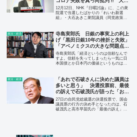
コロナ失政を真っ向批判 !! 大阪
は人口あたりのコロナ死者数全国
12月12日、NHK『日曜討論』に、この衆
ワースト１
院選で当選したばかりの「れいわ新選
組」・大石あきこ衆院議員（同党政策審
議会長）が初出演したが、なんとも頼も
しい姿勢を見せてくれた。テレビではほ
とんど触れられない大阪府・吉村洋文知
寺島実郎氏 日銀の事実上の利上
政治・経済
事のコロナ失政を真っ向から指摘。しか
げ「黒田日銀10年の挫折と失敗」
も、維新のネトウヨ・足立康史議員から
「アベノミクスの大きな問題点が
スリカエ反論を受けても、大石議員は全
一気に」
く怯まず、鮮やかな切り返しを見せ、逆
寺島実郎氏「経済というのは信頼なんで
に足立議員をぐうの音も出ない状態に追
すよ。信頼を失ってしまったら一気に日
い込んでしまったのである。
本国債とか日本円の価値というものは棄
損する危険があるわけですよ」
「あれで石破さんに決めた議員は
政治・経済
多いと思う」 決選投票前、最後
の訴えで石破茂氏が語った「お詫
び」 自民総裁選
27日の自民党総裁選の決選投票で、国会
議員票の行方の決め手となったのは、石
破茂氏と高市早苗氏の「最後の訴え」だ
った？ 2人の演説を聞いた麻生派の若手
は「最後のスピーチで石破さんに決めた
議員は多いと思う。高市さんはもっと準
備すべきだった」と話した。