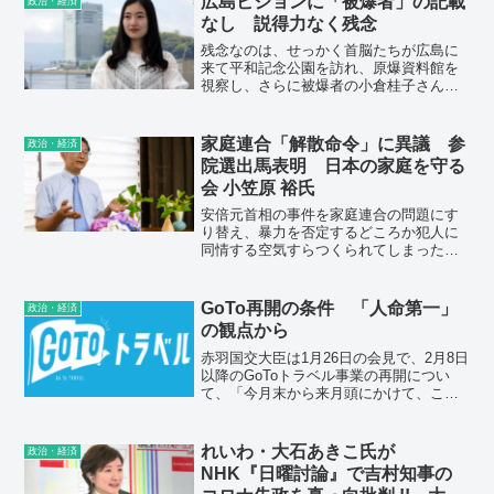
広島ビジョンに「被爆者」の記載
政治・経済
なし 説得力なく残念
残念なのは、せっかく首脳たちが広島に
来て平和記念公園を訪れ、原爆資料館を
視察し、さらに被爆者の小倉桂子さんと
の対話もしたのに、声明には「被爆者」
という言葉がどこにもなかったことで
す。
家庭連合「解散命令」に異議 参
政治・経済
院選出馬表明 日本の家庭を守る
会 小笠原 裕氏
安倍元首相の事件を家庭連合の問題にす
り替え、暴力を否定するどころか犯人に
同情する空気すらつくられてしまった。
選挙期間中に人の命を狙うような事件を
糾弾できない社会は、絶対に許されては
いけない。それは何度でも叫びたい。
GoTo再開の条件 「人命第一」
政治・経済
の観点から
赤羽国交大臣は1月26日の会見で、2月8日
以降のGoToトラベル事業の再開につい
て、「今月末から来月頭にかけて、これ
からの感染状況や医療の提供体制などを
踏まえて、改めて政府全体で判断してい
くということになる」との認識を示し
れいわ・大石あきこ氏が
政治・経済
た。GoTo事業再開の条件を「人命第一」
NHK『日曜討論』で吉村知事の
の観点から整理した。