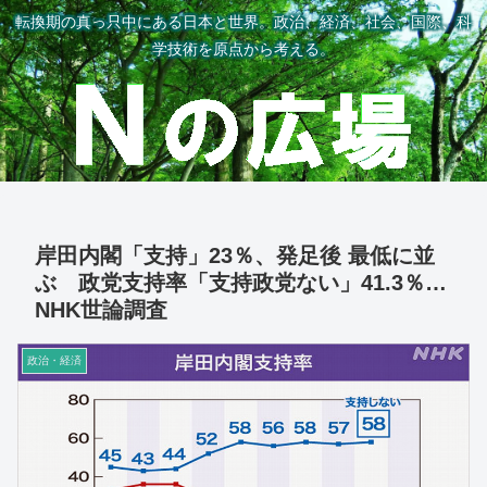
転換期の真っ只中にある日本と世界。政治、経済、社会、国際、科
学技術を原点から考える。
岸田内閣「支持」23％、発足後 最低に並
ぶ 政党支持率「支持政党ない」41.3％…
NHK世論調査
政治・経済