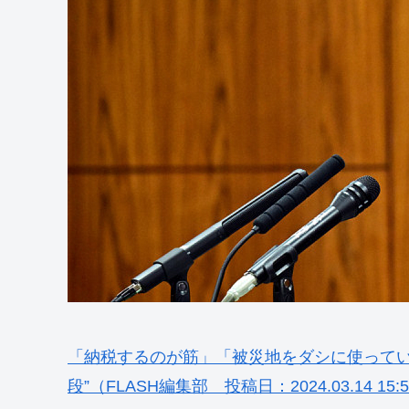
「納税するのが筋」「被災地をダシに使ってい
段”（FLASH編集部 投稿日：2024.03.14 15: