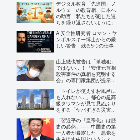
デジタル教育「先進国」ノ
ルウェーの教育相、日本へ
の助言「私たちが犯した過
ちを繰り返さないように」
AI安全性研究者 ロマン・ヤ
ンポルスキー博士からの厳
しい警告 残る5つの仕事
山上徹也被告は「単独犯」
ではない…！『安倍元首相
殺害事件の真相を究明する
会』の専門家集団が提示し
た「３つの根拠」
「トイレが使えずお風呂に
も入れない…」都心の超高
級タワマンが見て見ぬふり
をする「ヤバすぎる災害リ
スク」
「習近平の『皇帝化』は歴
史の必然」――中国史の第
一人者が暴露した「悪党を
生み出す中国というシステ