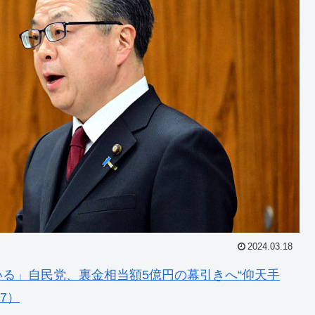
2024.03.18
る」自民党、裏金相当額5億円の幕引きへ“仰天手
57）