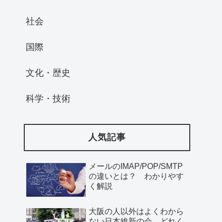
社会
国際
文化・歴史
科学・技術
人気記事
メールのIMAP/POP/SMTP
の違いとは？ わかりやす
く解説
大阪の人以外はよくわから
ない日本維新の会、どれく