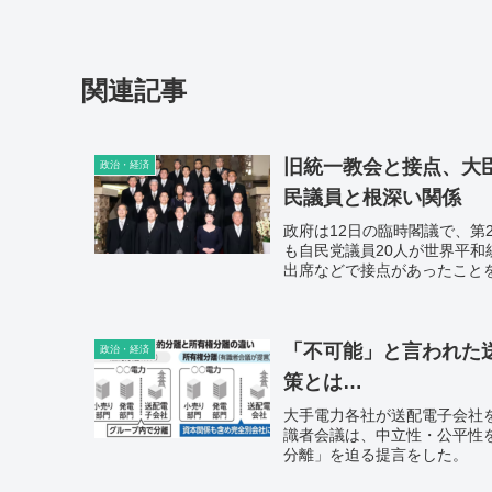
関連記事
旧統一教会と接点、大臣
政治・経済
民議員と根深い関係
政府は12日の臨時閣議で、第
も自民党議員20人が世界平
出席などで接点があったこと
員との根深い関係が露呈。秋
責任が問われる。
「不可能」と言われた
政治・経済
策とは…
大手電力各社が送配電子会社
識者会議は、中立性・公平性
分離」を迫る提言をした。