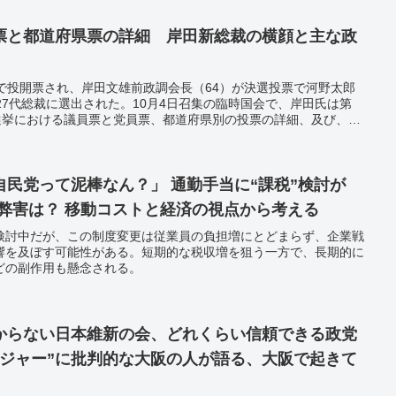
票と都道府県票の詳細 岸田新総裁の横顔と主な政
で投開票され、岸田文雄前政調会長（64）が決選投票で河野太郎
27代総裁に選出された。10月4日召集の臨時国会で、岸田氏は第
裁選挙における議員票と党員票、都道府県別の投票の詳細、及び、岸
。
民党って泥棒なん？」 通勤手当に“課税”検討が
の弊害は？ 移動コストと経済の視点から考える
検討中だが、この制度変更は従業員の負担増にとどまらず、企業戦
響を及ぼす可能性がある。短期的な税収増を狙う一方で、長期的に
どの副作用も懸念される。
からない日本維新の会、どれくらい信頼できる政党
ンジャー”に批判的な大阪の人が語る、大阪で起きて