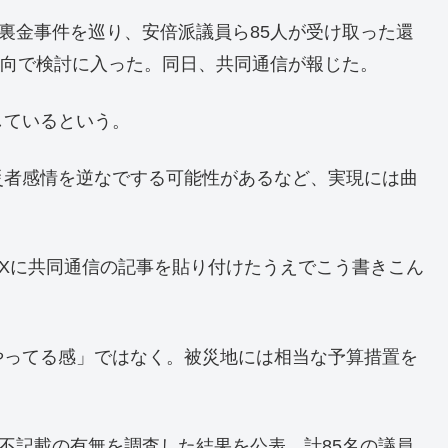
ー裏金事件を巡り、安倍派議員ら85人が受け取った還
る方向で検討に入った。同日、共同通信が報じた。
しているという。
災者感情を逆なでする可能性があるなど、実現には曲
のXに共同通信の記事を貼り付けたうえでこう書きこん
やってる感」ではなく。被災地には相当な予算措置を
の不記載の有無を調査した結果を公表。計85名の議員