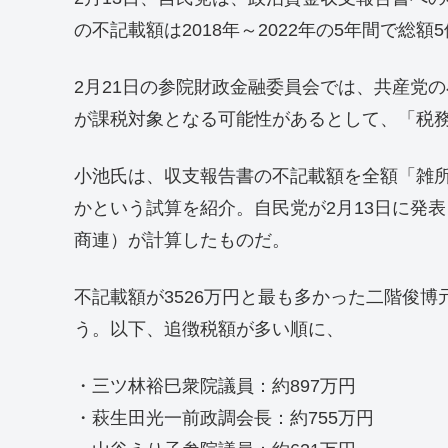
の不記載額は2018年～2022年の5年間で総額
2月21日の参院財政金融委員会では、共産党
が課税対象となる可能性があるとして、「税
小池氏は、収支報告書の不記載額を全額「雑
かという試算を紹介。自民党が2月13日に発
商連）が計算したものだ。
不記載額が3526万円と最も多かった二階俊博
う。以下、追徴税額が多い順に、
・三ツ林裕巳衆院議員：約897万円
・萩生田光一前政調会長：約755万円