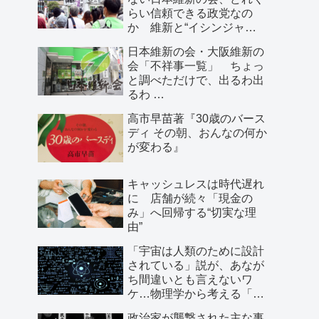
らい信頼できる政党なの
か 維新と“イシンジャ
ー”に批判的な大阪の人が語
日本維新の会・大阪維新の
る、大阪で起きていること
会「不祥事一覧」 ちょっ
と調べただけで、出るわ出
るわ …
高市早苗著『30歳のバース
ディ その朝、おんなの何か
が変わる』
キャッシュレスは時代遅れ
に 店舗が続々「現金の
み」へ回帰する“切実な理
由”
「宇宙は人類のために設計
されている」説が、あなが
ち間違いとも言えないワ
ケ…物理学から考える「こ
の世界の存在理由」
政治家が襲撃された主な事