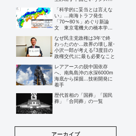
ム」
「科学的に妥当とは言えな
い」…南海トラフ発生
「70〜80％」めぐり新論
文 東京電機大の橋本学特
任教授ら
なぜ民主党政権は3年で終
わったのか…政界の壊し屋･
小沢一郎が考える｢3度目の
政権交代｣に最も必要なこと
レアアースの脱中国依存
へ、南鳥島沖の水深6000m
海底から採掘…技術開発に
着手
歴代首相の「国葬」「国民
葬」「合同葬」の一覧
アーカイブ