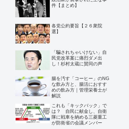
件【まとめ】
各党公約要旨【２６衆院
選】
「騙されちゃいけない」自
民党改革案に痛烈ダメ出
し！杉村太蔵に賛同の声
腸を汚す「コーヒー」のNG
な飲み方と、腸活におすす
めの飲み方｜管理栄養士が
解説
これも「キックバック」で
は？ 自民に献金し、自衛
隊に戦車を納める三菱重工
が防衛省の会議メンバー