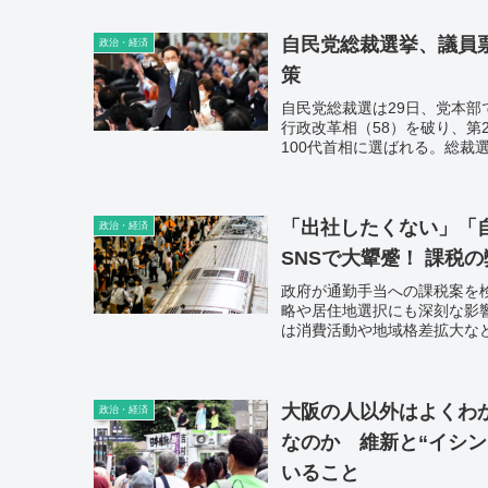
自民党総裁選挙、議員
政治・経済
策
自民党総裁選は29日、党本部
行政改革相（58）を破り、第
100代首相に選ばれる。総
田氏の横顔と掲げた主な政策
「出社したくない」「自
政治・経済
SNSで大顰蹙！ 課税
政府が通勤手当への課税案を
略や居住地選択にも深刻な影
は消費活動や地域格差拡大な
大阪の人以外はよくわ
政治・経済
なのか 維新と“イシ
いること