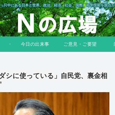
っ只中にある日本と世界。政治、経済、社会、国際、科学技術を原点か
今日の出来事
ご意見・ご要望
ダシに使っている」自民党、裏金相
”