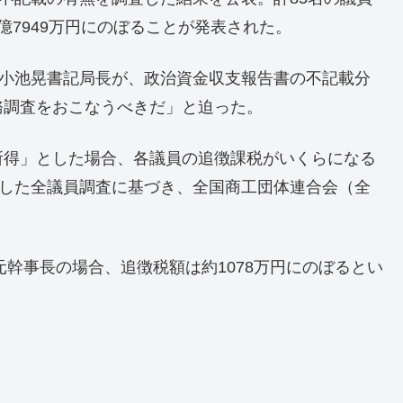
5億7949万円にのぼることが発表された。
の小池晃書記局長が、政治資金収支報告書の不記載分
務調査をおこなうべきだ」と迫った。
所得」とした場合、各議員の追徴課税がいくらになる
表した全議員調査に基づき、全国商工団体連合会（全
元幹事長の場合、追徴税額は約1078万円にのぼるとい