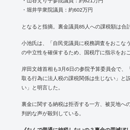
・山谷えり子参院議員：約621万円
・堀井学衆院議員：約602万円
となると指摘。裏金議員85人への課税額は合計
小池氏は、「自民党議員に税務調査をおこな
の中立性を確保するため、国税庁に指示をお
岸田文雄首相も3月6日の参院予算委員会で、
取る行為に法人税の課税関係は生じない」と
い」と明言した。
裏金に関する納税は拒否する一方、被災地への
判的な声が殺到している。