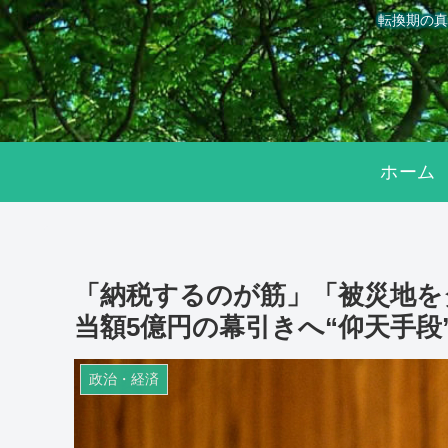
転換期の真
ホーム
「納税するのが筋」「被災地を
当額5億円の幕引きへ“仰天手段
政治・経済