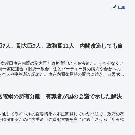
enu
7人、副大臣9人、政務官11人 内閣改造しても自
2次岸田改造内閣の副大臣と政務官計54人を決めた。うち少なくと
和統一家庭連合（旧統一教会）側とパーティー券の購入や会合への
を本人や事務所が認めた。改造内閣発足時の閣僚に続き、自民党議
の臨時国会で野党は厳しく追及する構えで、岸田文雄首相らの説明
送電網の所有分離 有識者が国の会議で示した解決
を通じてライバルの顧客情報を不正閲覧していた問題で、政府の有
を確保するために大手傘下の送配電網を完全に独立させる「所有権