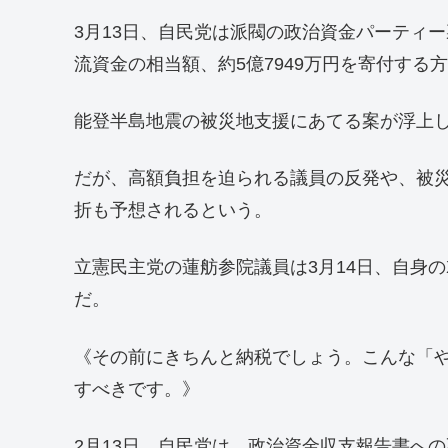
3月13日、自民党は派閥の政治資金パーティ
流資金の相当額、約5億7949万円を寄付す
能登半島地震の被災地支援にあてる案が浮上
だが、高額負担を迫られる議員の反発や、被
折も予想されるという。
立憲民主党の蓮舫参院議員は3月14日、自身
だ。
《その前にきちんと納税でしょう。こんな「
すべきです。》
2月13日、自民党は、政治資金収支報告書へ