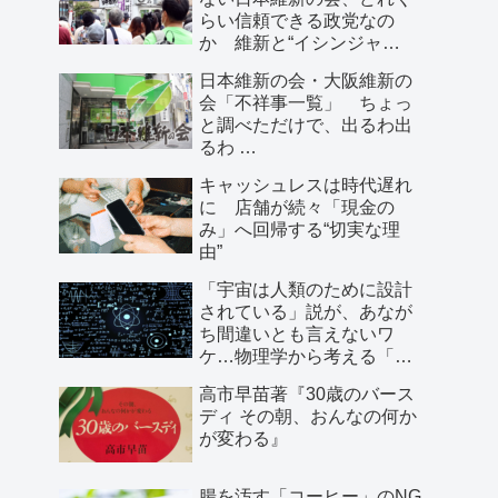
らい信頼できる政党なの
か 維新と“イシンジャ
ー”に批判的な大阪の人が語
日本維新の会・大阪維新の
る、大阪で起きていること
会「不祥事一覧」 ちょっ
と調べただけで、出るわ出
るわ …
キャッシュレスは時代遅れ
に 店舗が続々「現金の
み」へ回帰する“切実な理
由”
「宇宙は人類のために設計
されている」説が、あなが
ち間違いとも言えないワ
ケ…物理学から考える「こ
の世界の存在理由」
高市早苗著『30歳のバース
ディ その朝、おんなの何か
が変わる』
腸を汚す「コーヒー」のNG