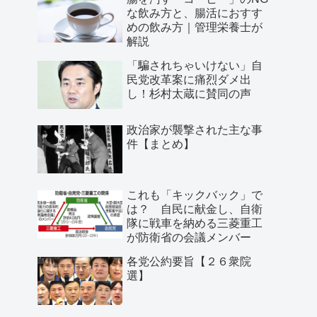
な飲み方と、腸活におすす
めの飲み方｜管理栄養士が
解説
「騙されちゃいけない」自
民党改革案に痛烈ダメ出
し！杉村太蔵に賛同の声
政治家が襲撃された主な事
件【まとめ】
これも「キックバック」で
は？ 自民に献金し、自衛
隊に戦車を納める三菱重工
が防衛省の会議メンバー
各党公約要旨【２６衆院
選】