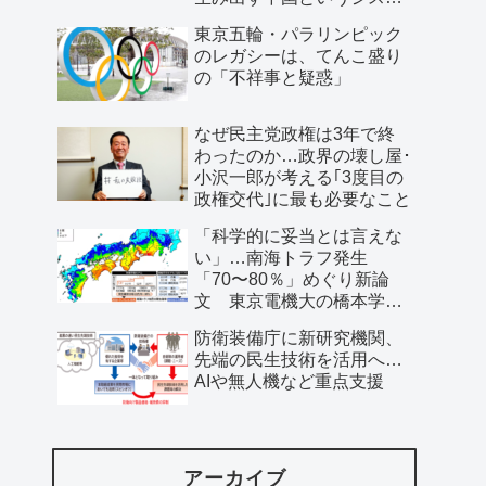
ム」
東京五輪・パラリンピック
のレガシーは、てんこ盛り
の「不祥事と疑惑」
なぜ民主党政権は3年で終
わったのか…政界の壊し屋･
小沢一郎が考える｢3度目の
政権交代｣に最も必要なこと
「科学的に妥当とは言えな
い」…南海トラフ発生
「70〜80％」めぐり新論
文 東京電機大の橋本学特
任教授ら
防衛装備庁に新研究機関、
先端の民生技術を活用へ…
AIや無人機など重点支援
アーカイブ