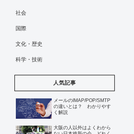
社会
国際
文化・歴史
科学・技術
人気記事
メールのIMAP/POP/SMTP
の違いとは？ わかりやす
く解説
大阪の人以外はよくわから
ない日本維新の会、どれく