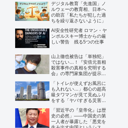
デジタル教育「先進国」ノ
ルウェーの教育相、日本へ
の助言「私たちが犯した過
ちを繰り返さないように」
AI安全性研究者 ロマン・ヤ
ンポルスキー博士からの厳
しい警告 残る5つの仕事
山上徹也被告は「単独犯」
ではない…！『安倍元首相
殺害事件の真相を究明する
会』の専門家集団が提示し
た「３つの根拠」
「トイレが使えずお風呂に
も入れない…」都心の超高
級タワマンが見て見ぬふり
をする「ヤバすぎる災害リ
スク」
「習近平の『皇帝化』は歴
史の必然」――中国史の第
一人者が暴露した「悪党を
生み出す中国というシステ