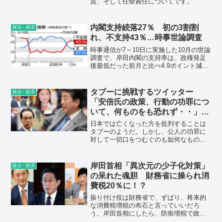
質、そして任命責任についてです。
内閣支持続落27％ 初の3割割
政治・経済
れ、不支持43％…時事世論調査
時事通信が7～10日に実施した10月の世論
調査で、岸田内閣の支持率は、政権発足
後最低だった前月と比べ4.9ポイント減り
27.4％となった。政権維持の「危険水
域」とされる20％台に落ち込んだのは初
めて。菅内閣で最低だった2021年8月の
タブーに挑戦するツイッター
政治・経済
29.0％も下回った。
「安倍氏の政策、行動の功罪につ
いて、何ものをも恐れず・・」
「今回のような事件が起こりうる
日本では亡くなった方を批判することは
社会を作ってきたのはまさに安倍
タブーのようだ。しかし、公人の功罪に
対して一切口をつむぐのも如何なもの
政治」
か。タブーに挑戦したツイッターを紹介
する。
岸田首相「異次元の少子化対策」
政治・経済
の呆れた魂胆 財務省に操られ消
費税20％に！？
振り付け役は財務省で、ずばり、将来的
な消費税増税の布石と言っていいだろ
う。岸田首相にしたら、防衛増税で政権
への逆風が強まったこともあって耳触り