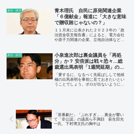
のいい少子化対策を前面に打ち出して雰
囲気を変えたかったんだろうが、結局、
青木理氏 自民に原発関連企業
政治・経済
また増税の話になってしまう。
「６億献金」報道に「大きな意味
で贈収賄じゃないの？」
１１月末に公表された２０２３年の「政
治資金収支報告書」によると、電力会社
や原子力関連の企業、立地自治体などで
つくる「日本原子力産業協会」の会員企
業が、自民党の政治資金団体「国民政治
協会」に計６億１７７万２０００円の献
小泉進次郎は裏金議員を「再処
政治・経済
金をしていたという。
分」か？ 安倍派は戦々恐々…総
裁選出馬表明「1週間延期」の思
惑
「要するに、なるべく先延ばしして他候
補の出馬表明を事前に見ておきたいとい
うことでしょう。ボロが出ないように、
表舞台で話す機会を極力減らしたい思惑
もあるはずです」（官邸事情通）
「茶番劇だ」「ぶれすぎ」…裏金が響い
て「非公認」の議員ら不満顔 萩生田光
一氏、下村博文氏の胸中は