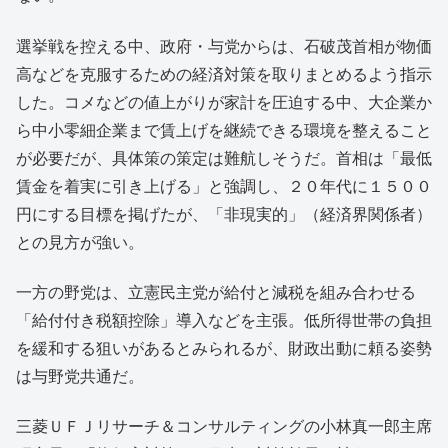
選挙戦を控える中、政府・与党からは、石破茂首相が物価
高などを克服するための経済対策を取りまとめるよう指示
した。コメなどの値上がりが家計を圧迫する中、大企業か
ら中小零細企業まで賃上げを継続できる環境を整えること
が必要だが、具体策の策定は難航しそうだ。首相は「最低
賃金を着実に引き上げる」と強調し、２０年代に１５００
円にする目標を掲げたが、「非現実的」（経済界関係者）
との見方が強い。
一方の野党は、立憲民主党が給付と減税を組み合わせる
「給付付き税額控除」導入などを主張。低所得世帯の負担
を緩和する狙いがあるとみられるが、財政出動に頼る姿勢
は与野党共通だ。
三菱ＵＦＪリサーチ＆コンサルティングの小林真一郎主席