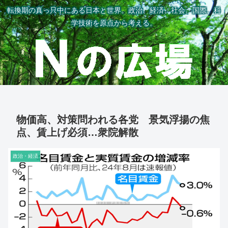
転換期の真っ只中にある日本と世界。政治、経済、社会、国際、科
学技術を原点から考える。
物価高、対策問われる各党 景気浮揚の焦
点、賃上げ必須…衆院解散
政治・経済