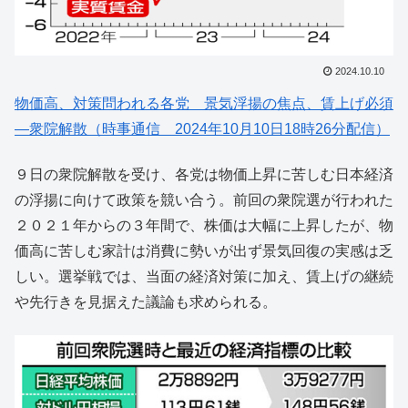
2024.10.10
物価高、対策問われる各党 景気浮揚の焦点、賃上げ必須
―衆院解散（時事通信 2024年10月10日18時26分配信）
９日の衆院解散を受け、各党は物価上昇に苦しむ日本経済
の浮揚に向けて政策を競い合う。前回の衆院選が行われた
２０２１年からの３年間で、株価は大幅に上昇したが、物
価高に苦しむ家計は消費に勢いが出ず景気回復の実感は乏
しい。選挙戦では、当面の経済対策に加え、賃上げの継続
や先行きを見据えた議論も求められる。