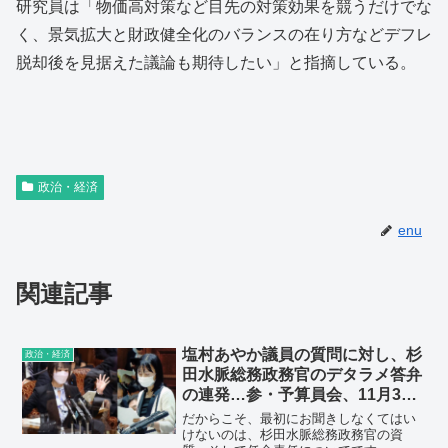
研究員は「物価高対策など目先の対策効果を競うだけでな
く、景気拡大と財政健全化のバランスの在り方などデフレ
脱却後を見据えた議論も期待したい」と指摘している。
政治・経済
enu
関連記事
塩村あやか議員の質問に対し、杉
政治・経済
田水脈総務政務官のデタラメ答弁
の連発…参・予算員会、11月30
日
だからこそ、最初にお聞きしなくてはい
けないのは、杉田水脈総務政務官の資