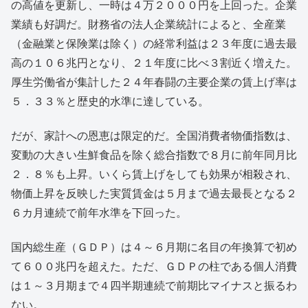
の高値を更新し、一時は４万２０００円を上回った。企業
業績も好調だ。財務省の法人企業統計によると、全産業
（金融業と保険業は除く）の経常利益は２３年度に過去最
高の１０６兆円となり、２１年度に比べ３割近く増えた。
厚生労働省が集計した２４年春闘の主要企業の賃上げ率は
５．３３％と歴史的水準に達している。
だが、家計への恩恵は限定的だ。全国消費者物価指数は、
変動の大きい生鮮食品を除く総合指数で８月に前年同月比
２．８％も上昇。いくら賃上げをしても効果が相殺され、
物価上昇を反映した実質賃金は５月まで過去最長となる２
６カ月連続で前年水準を下回った。
国内総生産（ＧＤＰ）は４～６月期に名目の年換算で初め
て６００兆円を超えた。ただ、ＧＤＰの柱である個人消費
は１～３月期まで４四半期連続で前期比マイナスと振るわ
ない。